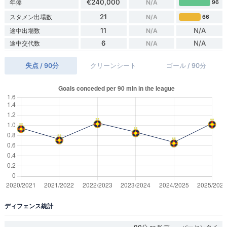
€240,000
年俸
N/A
96
21
スタメン出場数
N/A
66
11
N/A
途中出場数
N/A
6
N/A
途中交代数
N/A
失点 / 90分
クリーンシート
ゴール / 90分
ディフェンス統計