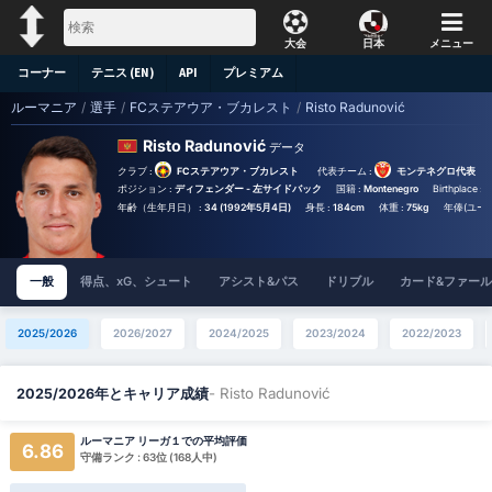
大会
日本
メニュー
コーナー
テニス (EN)
API
プレミアム
ルーマニア
/
選手
/
FCステアウア・ブカレスト
/
Risto Radunović
Risto Radunović
データ
クラブ :
FCステアウア・ブカレスト
代表チーム :
モンテネグロ代表
ポジション :
ディフェンダー - 左サイドバック
国籍 :
Montenegro
Birthplace :
P
年齢（生年月日） :
34 (1992年5月4日)
身長 :
184cm
体重 :
75kg
年俸(ユーロ
一般
得点、xG、シュート
アシスト&パス
ドリブル
カード&ファール
2025/2026
2026/2027
2024/2025
2023/2024
2022/2023
- Risto Radunović
2025/2026年とキャリア成績
ルーマニア リーガ１での平均評価
6.86
守備ランク : 63位 (168人中)