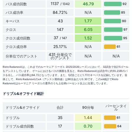
1137
46.79
パス成功回数
92
/ 1342
84.72%
N/A
パス成功率
85
43
1.77
キーパス
90
147
6.05
クロス
97
37
1.52
クロス成功回数
95
/ 147
25.17%
N/A
クロス成功率
61
431 分単位で
N/A
N/A
分単位でのアシスト
のアシスト
Risto Radunovićは、これまでのルーマニア リーガ１ 2025/2026シーズンにおいて、32試合で合計5ゴール
をアシストしています。 ゲームにおけるパスの側面を見ると、Risto Radunovićは試合中に約55.23本のパ
スを出し、パス成功率は84.72となっています。また、1試合ごとに1.77のキーパスを記録しています。全
体として、Risto RadunovićのxA（アシスト期待値）は90分あたり0.30です。このxA統計でRisto
Radunovićはルーマニア リーガ１の選手のうち上位95パーセント以上に位置しています。
ドリブル&オフサイド統計
パーセンタイ
ドリブル&オフサイド
合計
90分毎
ル
35
1.44
ドリブル
61
17
0.70
ドリブル成功回数
64