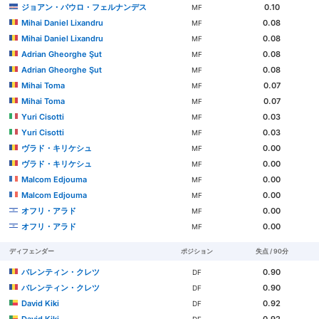
ジョアン・パウロ・フェルナンデス
0.10
MF
Mihai Daniel Lixandru
0.08
MF
Mihai Daniel Lixandru
0.08
MF
Adrian Gheorghe Şut
0.08
MF
Adrian Gheorghe Şut
0.08
MF
Mihai Toma
0.07
MF
Mihai Toma
0.07
MF
Yuri Cisotti
0.03
MF
Yuri Cisotti
0.03
MF
ヴラド・キリケシュ
0.00
MF
ヴラド・キリケシュ
0.00
MF
Malcom Edjouma
0.00
MF
Malcom Edjouma
0.00
MF
オフリ・アラド
0.00
MF
オフリ・アラド
0.00
MF
ディフェンダー
ポジション
失点 / 90分
バレンティン・クレツ
0.90
DF
バレンティン・クレツ
0.90
DF
David Kiki
0.92
DF
David Kiki
0.92
DF