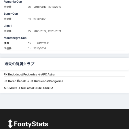
Romania Cup
準優勝
2x
2018/2019, 2015/2016
Super Cup
準優勝
1x
2020/2021
Liga 1
準優勝
2x
2021/2022, 2020/2021
Montenegro Cup
優勝
1x
2012/2013
準優勝
1x
2015/2016
過去の所属クラブ
FK Budućnost Podgorica -> AFC Astra
FK Borac Čačak -> FK Budućnost Podgorica
AFC Astra -> SC Fotbal Club FCSB SA