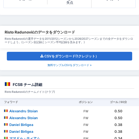
失点
Risto Radunovićのデータをダウンロード
Risto Radunovićの選手データを2011/2012シーズンから2026/2027シーズンまでの全データをダウンロ
ードしよう。(シーズン全記録とシーズン平均記録を含みます。)
CSVをダウンロード(1クレジット）
無料サンプルCSVをダウンロード »
FCSB チーム詳細
Risto Radunovićのチームメイト(クラブ)
フォワード
ポジション
ゴール / 90分
Alexandru Stoian
0.50
FW
Alexandru Stoian
0.50
FW
Daniel Birligea
0.38
FW
Daniel Birligea
0.38
FW
ママドゥ・ティアム
0.34
FW