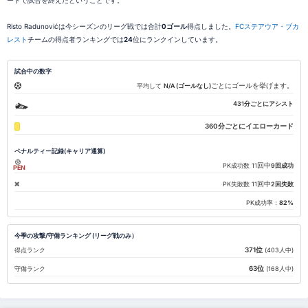
ートで試合を終えたということです。
Risto Radunovićは今シーズンのリーグ戦では合計
0ゴール
得点しました。
FCステアウア・ブカ
レスト
チームの得点者ランキングでは
24
位にランクインしています。
試合中の数字
ごとにゴールを挙げます。
平均して
N/A (ゴールなし)
431分ごとにアシスト
360分ごとにイエローカード
ペナルティー記録(キャリア通算)
回中
PK成功数
11
9回成功
PEN
回中
PK失敗数
11
2回失敗
PK成功率：
82%
今季の攻撃/守備ランキング (リーグ戦のみ）
371位
得点ランク
(403人中)
63位
守備ランク
(168人中)