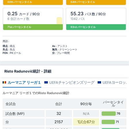
60th パーセンタイル
64th パーセンタイル
0.25
55.23
カード / 90分
パス数 / 90分
6 合計カード数
1342 パス
71st パーセンタイル
93rd パーセンタイル
用語 :
得点
: 得点
As
: アシスト
失点
: 失点
無失
: クリーンシート
PEN
: PKゴール
分
: プレー時間
Risto Radunović統計 - 詳細
ルーマニア リーガ１
UEFAチャンピオンズリーグ
UEFAヨーロッ
ルーマニア リーガ１でのRisto Radunović統計
パーセンタイ
全試合
合計
90分毎
ル
32
試合数 (MP)
N/A
76
2157
1試合67分
分
71