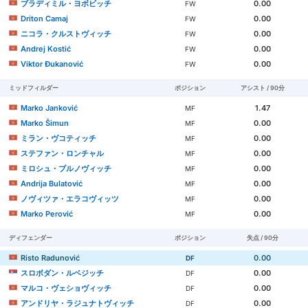
ブラディミル・ヨボビッチ
0.00
FW
Driton Camaj
0.00
FW
ニコラ・クルストヴィッチ
0.00
FW
Andrej Kostić
0.00
FW
Viktor Đukanović
0.00
FW
ミッドフィルダー
ポジション
アシスト / 90分
Marko Janković
1.47
MF
Marko Šimun
0.00
MF
ミラン・ヴコティッチ
0.00
MF
ステファン・ロンチャル
0.00
MF
ミロシュ・ブルノヴィッチ
0.00
MF
Andrija Bulatović
0.00
MF
ノヴィツァ・エラコヴィッツ
0.00
MF
Marko Perović
0.00
MF
ディフェンダー
ポジション
失点 / 90分
Risto Radunović
0.00
DF
スロボダン・ルベジッチ
0.00
DF
マルコ・ヴェショヴィッチ
0.00
DF
アンドリヤ・ラジュナトヴィッチ
0.00
DF