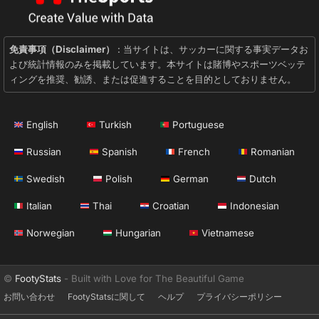
免責事項（Disclaimer）
: 当サイトは、サッカーに関する事実データお
よび統計情報のみを掲載しています。本サイトは賭博やスポーツベッテ
ィングを推奨、勧誘、または促進することを目的としておりません。
English
Turkish
Portuguese
Russian
Spanish
French
Romanian
Swedish
Polish
German
Dutch
Italian
Thai
Croatian
Indonesian
Norwegian
Hungarian
Vietnamese
©
FootyStats
- Built with Love for The Beautiful Game
お問い合わせ
FootyStatsに関して
ヘルプ
プライバシーポリシー