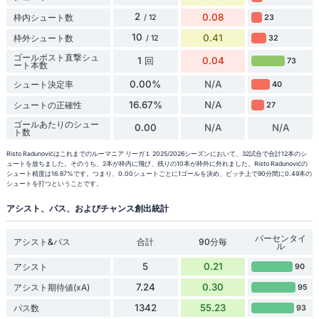
2
0.08
枠内シュート数
23
/ 12
10
0.41
枠外シュート数
32
/ 12
ゴールポスト直撃シュ
1 回
0.04
73
ート本数
0.00%
N/A
シュート決定率
40
16.67%
N/A
シュートの正確性
27
ゴールあたりのシュー
0.00
N/A
N/A
ト数
Risto Radunovićはこれまでのルーマニア リーガ１ 2025/2026シーズンにおいて、32試合で合計12本のシ
ュートを放ちました。そのうち、2本が枠内に飛び、残りの10本が枠外に外れました。Risto Radunovićの
シュート精度は16.67%です。つまり、0.00シュートごとに1ゴールを決め、ピッチ上で90分間に0.49本の
シュートを打つということです。
アシスト、パス、およびチャンス創出統計
パーセンタイ
アシスト&パス
合計
90分毎
ル
5
0.21
アシスト
90
7.24
0.30
アシスト期待値(xA)
95
1342
55.23
パス数
93