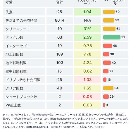
90分 or %デ
パーセンタイ
守備
合計
ータ
ル
25
1.04
失点
60
86 分
N/A
失点までの平均時間
59
10
31%
クリーンシート
64
63
2.59
タックル数
91
19
0.78
インターセプト
46
189
7.78
地上戦回数
30
103
4.24
地上戦勝利数
40
15
0.62
空中戦勝利数
27
25
1.03
ドリブル抜かれた回数
16
40
1.65
クリア回数
54
2
0.08
シュートブロック数
29
2
0.08
PK献上数
9
ディフェンダーとして、Risto Radunovićはルーマニア リーガ１ 2025/2026シーズンの32試合中25失点に
関わり、10試合を無失点で終えました。Risto Radunovićがピッチ上にいるとき、チームが86分ごとに失点
していることになります。 さらに、ピッチ上にいる90分間に2.59回のタックルと0.78回のインターセプト
を記録しています。Risto Radunovićは、同時に約1.65回のクリアも記録されています。