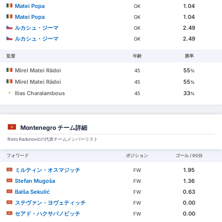
Matei Popa
1.04
GK
Matei Popa
1.04
GK
ルカシュ・ジーマ
2.49
GK
ルカシュ・ジーマ
2.49
GK
監督
年齢
勝率
Mirel Matei Rădoi
55
45
%
Mirel Matei Rădoi
55
45
%
Ilias Charalambous
33
45
%
Montenegro チーム詳細
Risto Radunovićの代表チームメンバーリスト
フォワード
ポジション
ゴール / 90分
ミルティン・オスマジッチ
1.95
FW
Stefan Mugoša
1.36
FW
Balša Sekulić
0.63
FW
ステヴァン・ヨヴェティッチ
0.00
FW
セアド・ハクサバノビッチ
0.00
FW