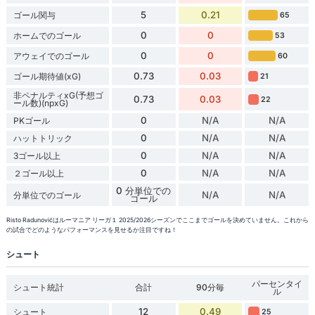
5
0.21
ゴール関与
65
0
0
ホームでのゴール
53
0
0
アウェイでのゴール
60
0.73
0.03
ゴール期待値(xG)
21
非ペナルティxG(予想ゴ
0.73
0.03
22
ール数)(npxG)
0
N/A
N/A
PKゴール
0
N/A
N/A
ハットトリック
0
N/A
N/A
3ゴール以上
0
N/A
N/A
２ゴール以上
0 分単位での
N/A
N/A
分単位でのゴール
ゴール
Risto Radunovićはルーマニア リーガ１ 2025/2026シーズンでここまでゴールを決めていません。これから
の試合でどのようなパフォーマンスを見せるか注目ですね！
シュート
パーセンタイ
シュート統計
合計
90分毎
ル
12
0.49
シュート
25