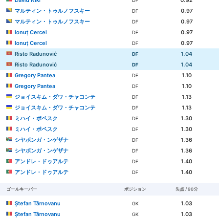
マルティン・トゥルノフスキー
0.97
DF
マルティン・トゥルノフスキー
0.97
DF
Ionuț Cercel
0.97
DF
Ionuț Cercel
0.97
DF
Risto Radunović
1.04
DF
Risto Radunović
1.04
DF
Gregory Pantea
1.10
DF
Gregory Pantea
1.10
DF
ジョイスキム・ダワ・チャコンテ
1.13
DF
ジョイスキム・ダワ・チャコンテ
1.13
DF
ミハイ・ポペスク
1.30
DF
ミハイ・ポペスク
1.30
DF
シヤボンガ・ンゲザナ
1.36
DF
シヤボンガ・ンゲザナ
1.36
DF
アンドレ・ドゥアルテ
1.40
DF
アンドレ・ドゥアルテ
1.40
DF
ゴールキーパー
ポジション
失点 / 90分
Ștefan Târnovanu
1.03
GK
Ștefan Târnovanu
1.03
GK