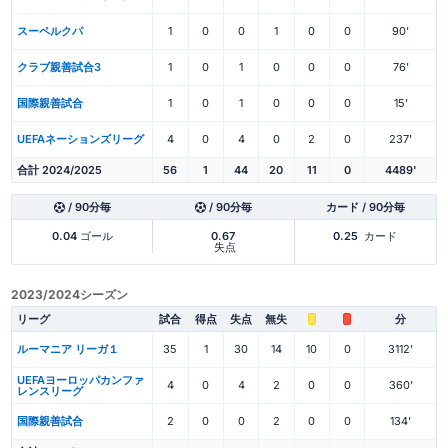
スーペルクパ
1
0
0
1
0
0
90'
クラブ親善試合3
1
0
1
0
0
0
76'
国際親善試合
1
0
1
0
0
0
15'
UEFAネーションズリーグ
4
0
4
0
2
0
237'
合計 2024/2025
56
1
44
20
11
0
4489'
/ 90分毎
/ 90分毎
カード / 90分毎
0.04
ゴール
0.67
0.25
カード
失点
2023/2024シーズン
リーグ
試合
得点
失点
無失
分
ルーマニア リーガ１
35
1
30
14
10
0
3112'
UEFAヨーロッパカンファ
4
0
4
2
0
0
360'
レンスリーグ
国際親善試合
2
0
0
2
0
0
134'