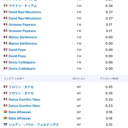
ママドゥ・ティアム
0.34
FW
David Raul Miculescu
0.27
FW
David Raul Miculescu
0.27
FW
Octavian Popescu
0.17
FW
Octavian Popescu
0.17
FW
Marius Ştefănescu
0.00
FW
Marius Ştefănescu
0.00
FW
David Popa
0.00
FW
David Popa
0.00
FW
Denis Colibășanu
0.00
FW
Denis Colibășanu
0.00
FW
ミッドフィルダー
ポジション
アシスト / 90分
フロリン・タナセ
0.25
MF
フロリン・タナセ
0.25
MF
Darius Dumitru Olaru
0.23
MF
Darius Dumitru Olaru
0.23
MF
Baba Alhassan
0.16
MF
Baba Alhassan
0.16
MF
ジョアン・パウロ・フェルナンデス
0.10
MF