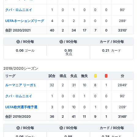
クパ・ロムニエイ
1
0
1
0
0
0
90'
UEFAネーションズリーグ
4
0
2
3
0
0
289'
合計 2020/2021
40
2
34
17
7
0
3310'
/ 90分毎
/ 90分毎
カード / 90分毎
0.06
ゴール
0.95
0.21
カード
失点
2019/2020シーズン
リーグ
試合
得点
失点
無失
分
ルーマニア リーガ１
32
2
31
10
8
1
2849'
クパ・ロムニエイ
1
0
0
1
0
0
90'
UEFA欧州選手権予選
3
0
10
0
1
0
209'
合計 2019/2020
36
2
41
11
9
1
3148'
/ 90分毎
/ 90分毎
カード / 90分毎
0.06
ゴール
0.98
0.28
カード