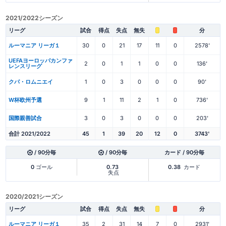
2021/2022シーズン
リーグ
試合
得点
失点
無失
分
ルーマニア リーガ１
30
0
21
17
11
0
2578'
UEFAヨーロッパカンファ
2
0
1
1
0
0
136'
レンスリーグ
クパ・ロムニエイ
1
0
3
0
0
0
90'
W杯欧州予選
9
1
11
2
1
0
736'
国際親善試合
3
0
3
0
0
0
203'
合計 2021/2022
45
1
39
20
12
0
3743'
/ 90分毎
/ 90分毎
カード / 90分毎
0
ゴール
0.73
0.38
カード
失点
2020/2021シーズン
リーグ
試合
得点
失点
無失
分
ルーマニア リーガ１
35
2
31
14
7
0
2931'