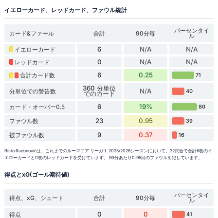
イエローカード、レッドカード、ファウル統計
パーセンタイ
カード&ファール
合計
90分毎
ル
6
N/A
N/A
イエローカード
0
N/A
N/A
レッドカード
6
0.25
合計カード数
71
360 分単位
N/A
分単位での警告数
40
でのカード
6
19%
カード・オーバー0.5
80
23
0.95
ファウル数
39
9
0.37
被ファウル数
16
Risto Radunovićは、これまでのルーマニア リーガ１ 2025/2026シーズンにおいて、32試合で合計6枚のイ
エローカードと0枚のレッドカードを受けています。 90分あたり0.95回のファウルを犯しています。
得点とxG(ゴール期待値)
パーセンタイ
得点、xG、シュート
合計
90分毎
ル
0
0
得点
41