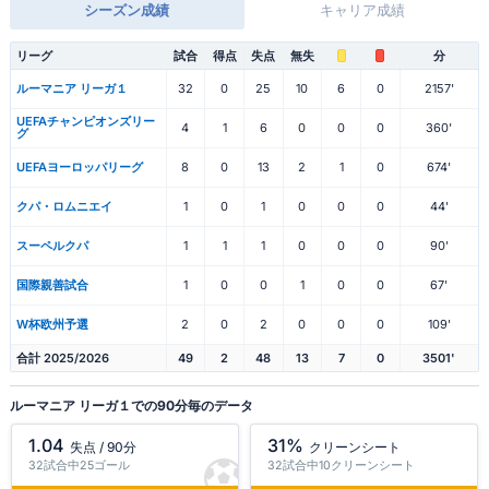
シーズン成績
キャリア成績
リーグ
試合
得点
失点
無失
分
ルーマニア リーガ１
32
0
25
10
6
0
2157'
UEFAチャンピオンズリー
4
1
6
0
0
0
360'
グ
UEFAヨーロッパリーグ
8
0
13
2
1
0
674'
クパ・ロムニエイ
1
0
1
0
0
0
44'
スーペルクパ
1
1
1
0
0
0
90'
国際親善試合
1
0
0
1
0
0
67'
W杯欧州予選
2
0
2
0
0
0
109'
合計 2025/2026
49
2
48
13
7
0
3501'
ルーマニア リーガ１での90分毎のデータ
1.04
31%
失点 / 90分
クリーンシート
32試合中25ゴール
32試合中10クリーンシート