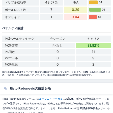
48.57%
N/A
ドリブル成功率
54
7
0.29
ボールロスト数
74
1
0.04
オフサイド
48
ペナルティ統計
PK(ペナルティキック）
今シーズン
キャリア
81.82%
PK決定率
PKなし
0
11
PK回数
0
9
PKゴール
0
2
PK失敗数
Risto Radunovićはキャリアでこれまでに11回のPKを蹴っています。そのうち、Risto Radunovićは9回を決
め、PKを外した回数は2回となっています。Risto RadunovićのPK成功率は81.82%です。
Risto Radunovićの統計分析
Risto Radunovićは今シーズンの
ルーマニア リーガ１
に
32試合
、合計
2157分
出場したディフェ
ンダー選手です。 Risto Radunovićは、90分ごとに平均
1.04ゴール
失点に関わっています。現
在
31%
の試合を無失点で終えています。つまり、Risto Radunovićは
32試合中10試合
クリーンシ