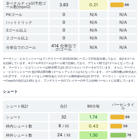
非ペナルティxG(予想ゴ
3.83
0.21
66
ール数)(npxG)
0
N/A
N/A
PKゴール
0
N/A
N/A
ハットトリック
0
N/A
N/A
3ゴール以上
0
N/A
N/A
２ゴール以上
414 分単位で
N/A
N/A
分単位でのゴール
のゴール
マーヴィン・ピエリンジャーはブンデスリーガ 2025/2026シーズンで27試合出場しており、合計4ゴール
を記録しています。4ゴール中3ゴールはホーム戦で記録しており、アウェイ戦では1ゴールとなっていま
す。マーヴィン・ピエリンジャーは90分間では0.22ゴールというデータがでています。 さらに, マーヴィ
ン・ピエリンジャーの 合計得点関与数 (ゴール + アシスト) は 5となっています。 ゴール関与数は90分あた
り0.27です。ペナルティーなしの90分あたりのゴール期待値(xG)は0.21です。マーヴィン・ピエリンジャ
ーのnpxGの合計は3.83となり、ブンデスリーガのプレイヤーの中で上位66パーセントに位置しています。
シュート
パーセンタイ
シュート統計
合計
90分毎
ル
32
1.74
シュート
69
8
0.43
枠内シュート数
58
/ 32
24
1.30
枠外シュート数
78
/ 32