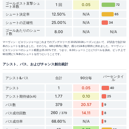
ゴールポスト直撃シュ
1 回
0.05
72
ート本数
12.50%
N/A
シュート決定率
65
25.00%
N/A
シュートの正確性
34
ゴールあたりのシュー
8.00
N/A
N/A
ト数
マーヴィン・ピエリンジャーはこれまでのブンデスリーガ 2025/2026シーズンにおいて、27試合で合計32
本のシュートを放ちました。そのうち、8本が枠内に飛び、残りの24本が枠外に外れました。マーヴィン・
ピエリンジャーのシュート精度は25.00%です。つまり、8.00シュートごとに1ゴールを決め、ピッチ上で
90分間に1.74本のシュートを打つということです。
アシスト、パス、およびチャンス創出統計
パーセンタイ
アシスト&パス
合計
90分毎
ル
1
0.05
アシスト
40
1.77
0.10
アシスト期待値(xA)
25
379
20.57
パス数
9
260
14.11
パス成功回数
8
/ 379
68.60%
N/A
パス成功率
9