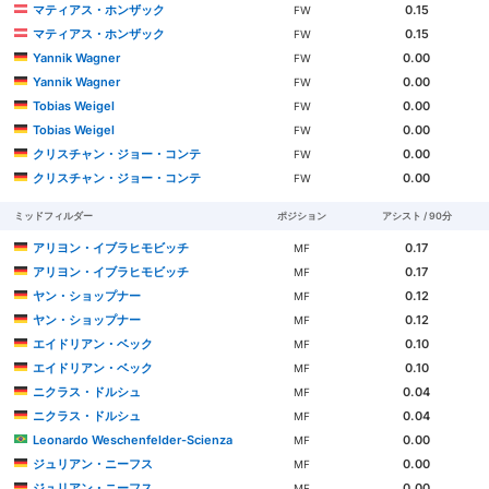
マティアス・ホンザック
0.15
FW
マティアス・ホンザック
0.15
FW
Yannik Wagner
0.00
FW
Yannik Wagner
0.00
FW
Tobias Weigel
0.00
FW
Tobias Weigel
0.00
FW
クリスチャン・ジョー・コンテ
0.00
FW
クリスチャン・ジョー・コンテ
0.00
FW
ミッドフィルダー
ポジション
アシスト / 90分
アリヨン・イブラヒモビッチ
0.17
MF
アリヨン・イブラヒモビッチ
0.17
MF
ヤン・ショップナー
0.12
MF
ヤン・ショップナー
0.12
MF
エイドリアン・ベック
0.10
MF
エイドリアン・ベック
0.10
MF
ニクラス・ドルシュ
0.04
MF
ニクラス・ドルシュ
0.04
MF
Leonardo Weschenfelder-Scienza
0.00
MF
ジュリアン・ニーフス
0.00
MF
ジュリアン・ニーフス
0.00
MF