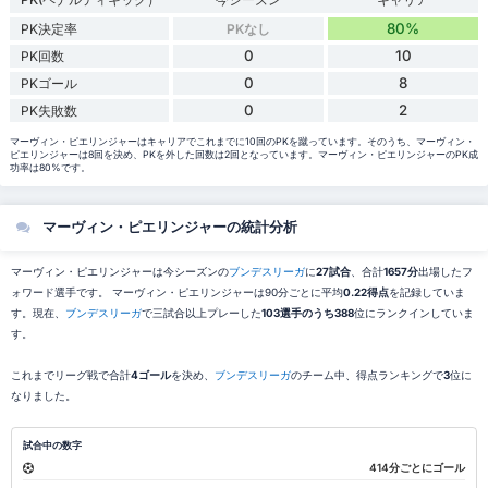
80%
PK決定率
PKなし
0
10
PK回数
0
8
PKゴール
0
2
PK失敗数
マーヴィン・ピエリンジャーはキャリアでこれまでに10回のPKを蹴っています。そのうち、マーヴィン・
ピエリンジャーは8回を決め、PKを外した回数は2回となっています。マーヴィン・ピエリンジャーのPK成
功率は80%です。
マーヴィン・ピエリンジャーの統計分析
マーヴィン・ピエリンジャーは今シーズンの
ブンデスリーガ
に
27試合
、合計
1657分
出場したフ
ォワード選手です。 マーヴィン・ピエリンジャーは90分ごとに平均
0.22得点
を記録していま
す。現在、
ブンデスリーガ
で三試合以上プレーした
103選手のうち388
位にランクインしていま
す。
これまでリーグ戦で合計
4ゴール
を決め、
ブンデスリーガ
のチーム中、得点ランキングで
3
位に
なりました。
試合中の数字
414分ごとにゴール