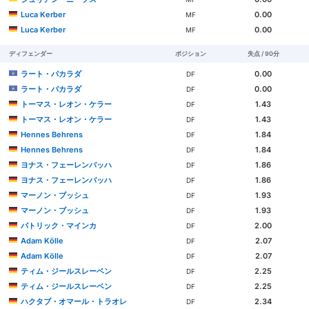
Luca Kerber
0.00
MF
Luca Kerber
0.00
MF
ディフェンダー
ポジション
失点 / 90分
ラート・パカラダ
0.00
DF
ラート・パカラダ
0.00
DF
トーマス・レオン・ケラー
1.43
DF
トーマス・レオン・ケラー
1.43
DF
Hennes Behrens
1.84
DF
Hennes Behrens
1.84
DF
ヨナス・フェーレンバッハ
1.86
DF
ヨナス・フェーレンバッハ
1.86
DF
マーノン・ブッシュ
1.93
DF
マーノン・ブッシュ
1.93
DF
パトリック・マインカ
2.00
DF
Adam Kölle
2.07
DF
Adam Kölle
2.07
DF
ティム・ジールスレーベン
2.25
DF
ティム・ジールスレーベン
2.25
DF
ハクタブ・オマール・トラオレ
2.34
DF