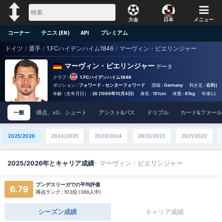
大会
日本
メニュー
コーナー
テニス (EN)
API
プレミアム
ドイツ
/
選手
/
1.FCハイデンハイム1846
/
マーヴィン・ピエリンジャー
マーヴィン・ピエリンジャー
データ
クラブ :
1.FCハイデンハイム1846
ポジション :
フォワード - センターフォワード
国籍 :
Germany
利き足 :
右利き
年齢（生年月日） :
26 (1999年10月4日)
身長 :
191cm
体重 :
81kg
年俸(ユーロ
一般
得点、xG、シュート
アシスト&パス
ドリブル
カード&ファール
2025/2026
2024/2025
2023/2024
2022/2023
2021/2022
- マーヴィン・ピエリンジャー
2025/2026年とキャリア成績
ブンデスリーガでの平均評価
6.79
得点ランク : 103位 (388人中)
シーズン成績
キャリア成績