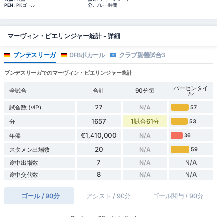
PEN
: PKゴール
分
: プレー時間
マーヴィン・ピエリンジャー統計 - 詳細
ブンデスリーガ
DFBポカール
クラブ親善試合3
ブンデスリーガでのマーヴィン・ピエリンジャー統計
パーセンタイ
全試合
合計
90分毎
ル
27
試合数 (MP)
N/A
57
1657
1試合61分
分
53
€1,410,000
年俸
N/A
36
20
スタメン出場数
N/A
59
7
N/A
途中出場数
N/A
8
N/A
途中交代数
N/A
ゴール / 90分
アシスト / 90分
ゴール関与 / 90分