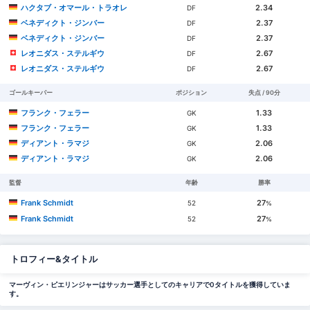
ハクタブ・オマール・トラオレ
2.34
DF
ベネディクト・ジンバー
2.37
DF
ベネディクト・ジンバー
2.37
DF
レオニダス・ステルギウ
2.67
DF
レオニダス・ステルギウ
2.67
DF
ゴールキーパー
ポジション
失点 / 90分
フランク・フェラー
1.33
GK
フランク・フェラー
1.33
GK
ディアント・ラマジ
2.06
GK
ディアント・ラマジ
2.06
GK
監督
年齢
勝率
Frank Schmidt
27
52
%
Frank Schmidt
27
52
%
トロフィー&タイトル
マーヴィン・ピエリンジャーはサッカー選手としてのキャリアで0タイトルを獲得していま
す。