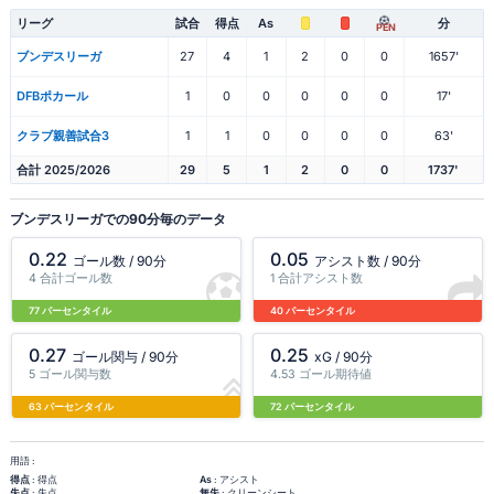
リーグ
試合
得点
As
分
PEN
ブンデスリーガ
27
4
1
2
0
0
1657'
DFBポカール
1
0
0
0
0
0
17'
クラブ親善試合3
1
1
0
0
0
0
63'
合計 2025/2026
29
5
1
2
0
0
1737'
ブンデスリーガでの90分毎のデータ
0.22
0.05
ゴール数 / 90分
アシスト数 / 90分
4 合計ゴール数
1 合計アシスト数
77 パーセンタイル
40 パーセンタイル
0.27
0.25
ゴール関与 / 90分
xG / 90分
5 ゴール関与数
4.53 ゴール期待値
63 パーセンタイル
72 パーセンタイル
用語 :
得点
: 得点
As
: アシスト
失点
: 失点
無失
: クリーンシート