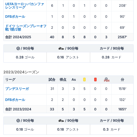
UEFAヨーロッパカンファ
6
1
0
1
0
0
208'
レンスリーグ
DFBポカール
1
0
1
0
0
0
90'
ドイツ シーズンプレーオフ
2
0
0
0
0
0
69'
戦 1部/2部
合計 2024/2025
40
8
5
8
0
3
2587'
/ 90分毎
/ 90分毎
カード / 90分毎
0.28
ゴール
0.16
アシスト
0.28
カード
2023/2024シーズン
リーグ
試合
得点
As
分
PEN
ブンデスリーガ
31
3
3
5
0
0
1519'
DFBポカール
2
2
0
0
0
0
132'
合計 2023/2024
33
5
3
5
0
0
1651'
/ 90分毎
/ 90分毎
カード / 90分毎
0.18
ゴール
0.18
アシスト
0.3
カード