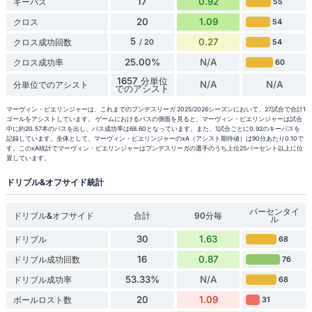
17
0.92
キーパス
55
20
1.09
クロス
54
5
0.27
クロス成功回数
54
/ 20
25.00%
N/A
クロス成功率
60
1657 分単位
N/A
N/A
分単位でのアシスト
でのアシスト
マーヴィン・ピエリンジャーは、これまでのブンデスリーガ 2025/2026シーズンにおいて、27試合で合計1
ゴールをアシストしています。 ゲームにおけるパスの側面を見ると、マーヴィン・ピエリンジャーは試合
中に約20.57本のパスを出し、パス成功率は68.60となっています。また、1試合ごとに0.92のキーパスを
記録しています。全体として、マーヴィン・ピエリンジャーのxA（アシスト期待値）は90分あたり0.10で
す。このxA統計でマーヴィン・ピエリンジャーはブンデスリーガの選手のうち上位25パーセント以上に位
置しています。
ドリブル&オフサイド統計
パーセンタイ
ドリブル&オフサイド
合計
90分毎
ル
30
1.63
ドリブル
68
16
0.87
ドリブル成功回数
76
53.33%
N/A
ドリブル成功率
68
20
1.09
ボールロスト数
31