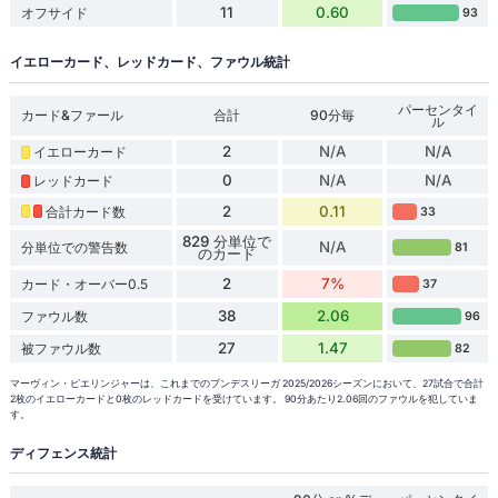
11
0.60
オフサイド
93
イエローカード、レッドカード、ファウル統計
パーセンタイ
カード&ファール
合計
90分毎
ル
2
N/A
N/A
イエローカード
0
N/A
N/A
レッドカード
2
0.11
合計カード数
33
829 分単位で
N/A
分単位での警告数
81
のカード
2
7%
カード・オーバー0.5
37
38
2.06
ファウル数
96
27
1.47
被ファウル数
82
マーヴィン・ピエリンジャーは、これまでのブンデスリーガ 2025/2026シーズンにおいて、27試合で合計
2枚のイエローカードと0枚のレッドカードを受けています。 90分あたり2.06回のファウルを犯していま
す。
ディフェンス統計