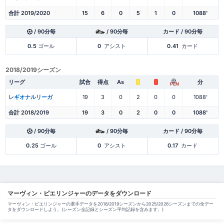
合計 2019/2020
15
6
0
5
1
0
1088'
/ 90分毎
/ 90分毎
カード / 90分毎
0.5
ゴール
0
アシスト
0.41
カード
2018/2019シーズン
リーグ
試合
得点
As
分
PEN
レギオナルリーガ
19
3
0
2
0
0
1088'
合計 2018/2019
19
3
0
2
0
0
1088'
/ 90分毎
/ 90分毎
カード / 90分毎
0.25
ゴール
0
アシスト
0.17
カード
マーヴィン・ピエリンジャーのデータをダウンロード
マーヴィン・ピエリンジャーの選手データを2018/2019シーズンから2025/2026シーズンまでの全デー
タをダウンロードしよう。(シーズン全記録とシーズン平均記録を含みます。)