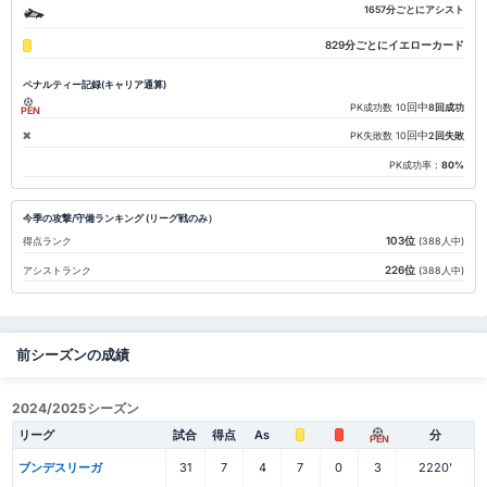
1657分ごとにアシスト
829分ごとにイエローカード
ペナルティー記録(キャリア通算)
回中
PK成功数
10
8回成功
PEN
回中
PK失敗数
10
2回失敗
PK成功率：
80%
今季の攻撃/守備ランキング (リーグ戦のみ）
103位
得点ランク
(388人中)
226位
アシストランク
(388人中)
前シーズンの成績
2024/2025シーズン
リーグ
試合
得点
As
分
PEN
ブンデスリーガ
31
7
4
7
0
3
2220'