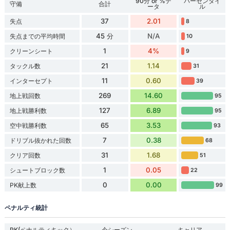
90分 or %デ
パーセンタイ
守備
合計
ータ
ル
37
2.01
失点
8
45 分
N/A
失点までの平均時間
10
1
4%
クリーンシート
9
21
1.14
タックル数
31
11
0.60
インターセプト
39
269
14.60
地上戦回数
95
127
6.89
地上戦勝利数
95
65
3.53
空中戦勝利数
93
7
0.38
ドリブル抜かれた回数
68
31
1.68
クリア回数
51
1
0.05
シュートブロック数
22
0
0.00
PK献上数
99
ペナルティ統計
PK(ペナルティキック）
今シーズン
キャリア