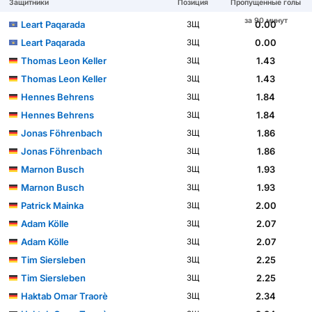
Защитники
Позиция
Пропущенные голы
за 90 минут
Leart Paqarada
0.00
ЗЩ
Leart Paqarada
0.00
ЗЩ
Thomas Leon Keller
1.43
ЗЩ
Thomas Leon Keller
1.43
ЗЩ
Hennes Behrens
1.84
ЗЩ
Hennes Behrens
1.84
ЗЩ
Jonas Föhrenbach
1.86
ЗЩ
Jonas Föhrenbach
1.86
ЗЩ
Marnon Busch
1.93
ЗЩ
Marnon Busch
1.93
ЗЩ
Patrick Mainka
2.00
ЗЩ
Adam Kölle
2.07
ЗЩ
Adam Kölle
2.07
ЗЩ
Tim Siersleben
2.25
ЗЩ
Tim Siersleben
2.25
ЗЩ
Haktab Omar Traorè
2.34
ЗЩ