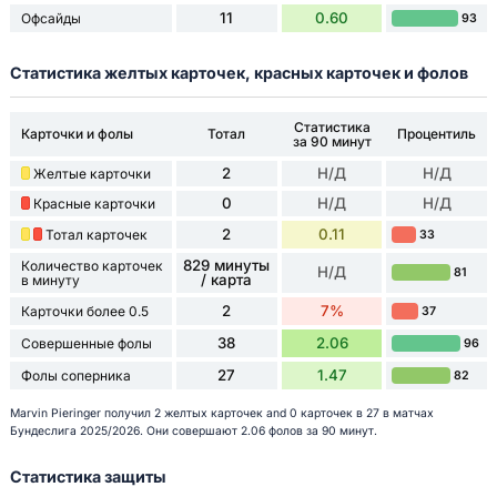
11
0.60
Офсайды
93
Статистика желтых карточек, красных карточек и фолов
Статистика
Карточки и фолы
Тотал
Процентиль
за 90 минут
2
Н/Д
Н/Д
Желтые карточки
0
Н/Д
Н/Д
Красные карточки
2
0.11
Тотал карточек
33
829 минуты
Количество карточек
Н/Д
81
/ карта
в минуту
2
7%
Карточки более 0.5
37
38
2.06
Совершенные фолы
96
27
1.47
Фолы соперника
82
Marvin Pieringer получил 2 желтых карточек and 0 карточек в 27 в матчах
Бундеслига 2025/2026. Они совершают 2.06 фолов за 90 минут.
Статистика защиты