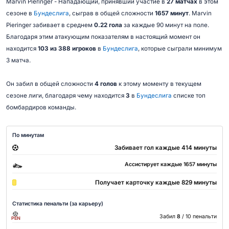
Marvin Pieringer - Нападающий, принявший участие в
27 матчах
в этом
сезоне в
Бундеслига
, сыграв в общей сложности
1657 минут
. Marvin
Pieringer забивает в среднем
0.22 гола
за каждые 90 минут на поле.
Благодаря этим атакующим показателям в настоящий момент он
находится
103 из 388 игроков
в
Бундеслига
, которые сыграли минимум
3 матча.
Он забил в общей сложности
4 голов
к этому моменту в текущем
сезоне лиги, благодаря чему находится
3
в
Бундеслига
списке топ
бомбардиров команды.
По минутам
Забивает гол каждые 414 минуты
Ассистирует каждые 1657 минуты
Получает карточку каждые 829 минуты
Статистика пенальти (за карьеру)
Забил
8
/ 10 пенальти
PEN