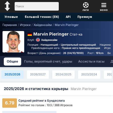
ЛИГИ
МЕНЮ
Угловые
большой теннис (EN)
API
Премиум
Германия
/
Игроки
/
Хайденхайм
/
Marvin Pieringer
Прогноз
Marvin Pieringer
Стат-ка
Клуб :
Хайденхайм
Позиция :
Нападающий - Центральный нападающий
Национал
Преобладающая нога :
Правая нога преобладающая
Игрово
Возраст (День рождения) :
26 (04/10/1999)
Рост :
191cm
Вес
Общее
Голы, вероятный счет, удары
Ассисты и пасы
Д
2025/2026
2026/2027
2024/2025
2023/2024
202
2025/2026 и статистика карьеры
- Marvin Pieringer
Средний рейтинг в Бундеслига
6.79
Рейтинг по голам : 103 / 388 Игроков