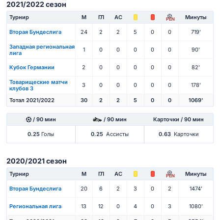
2021/2022 сезон
Турнир
М
ГЛ
АС
Минуты
PEN
Вторая Бундеслига
24
2
2
5
0
0
719'
Западная региональная
1
0
0
0
0
0
90'
лига
Кубок Германии
2
0
0
0
0
0
82'
Товарищеские матчи
3
0
0
0
0
0
178'
клубов 3
Тотал 2021/2022
30
2
2
5
0
0
1069'
/ 90 мин
/ 90 мин
Карточки / 90 мин
0.25
Голы
0.25
Ассисты
0.63
Карточки
2020/2021 сезон
Турнир
М
ГЛ
АС
Минуты
PEN
Вторая Бундеслига
20
6
2
3
0
2
1474'
Региональная лига
13
12
0
4
0
3
1080'