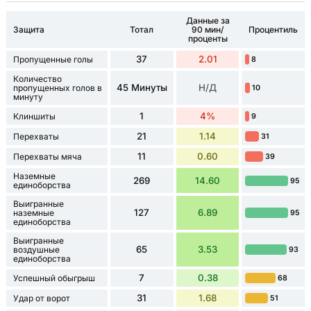
Данные за
Защита
Тотал
90 мин/
Процентиль
проценты
37
2.01
Пропущенные голы
8
Количество
45 Минуты
Н/Д
пропущенных голов в
10
минуту
1
4%
Клиншиты
9
21
1.14
Перехваты
31
11
0.60
Перехваты мяча
39
Наземные
269
14.60
95
единоборства
Выигранные
127
6.89
наземные
95
единоборства
Выигранные
65
3.53
воздушные
93
единоборства
7
0.38
Успешный обыгрыш
68
31
1.68
Удар от ворот
51