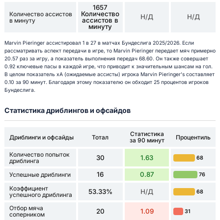
1657
Количество
Количество ассистов
Н/Д
Н/Д
ассистов в
в минуту
минуту
Marvin Pieringer ассистировал 1 в 27 в матчах Бундеслига 2025/2026. Если
рассматривать аспект передачи в игре, то Marvin Pieringer передает мяч примерно
20.57 раз за игру, а показатель выполнения передач 68.60. Он также совершает
0.92 ключевые пасы в каждой игре, что приводит к значительным шансам на гол.
В целом показатель xA (ожидаемые ассисты) игрока Marvin Pieringer's составляет
0.10 за 90 минут. Благодаря этому показателю он обходит 25 процентов игроков
Бундеслига.
Статистика дриблингов и офсайдов
Статистика
Дриблинги и офсайды
Тотал
Процентиль
за 90 минут
Количество попыток
30
1.63
68
дриблинга
16
0.87
Успешные дриблинги
76
Коэффициент
53.33%
Н/Д
68
успешного дриблинга
Отбор мяча
20
1.09
31
соперником