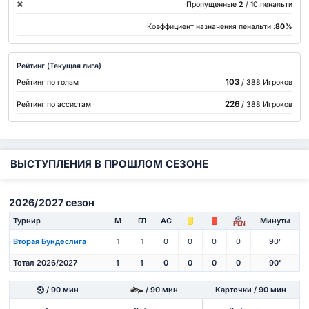
Пропущенные
2
/ 10 пенальти
Коэффициент назначения пенальти :
80%
Рейтинг (Текущая лига)
103
Рейтинг по голам
/ 388 Игроков
226
Рейтинг по ассистам
/ 388 Игроков
ВЫСТУПЛЕНИЯ В ПРОШЛОМ СЕЗОНЕ
2026/2027 сезон
Турнир
М
ГЛ
АС
Минуты
PEN
Вторая Бундеслига
1
1
0
0
0
0
90'
Тотал 2026/2027
1
1
0
0
0
0
90'
/ 90 мин
/ 90 мин
Карточки / 90 мин