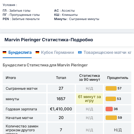
Условия :
ГЛ
: Забитые голы
АС
: Ассисты
ПГ
: Пропущенные голы
КШ
: Клиншиты
PEN
: Забитые пенальти
Минуты
: Сыгранные минуты
Marvin Pieringer Статистика-Подробно
Бундеслига
Кубок Германии
Товарищеские матчи клу
Бундеслига Статистика для Marvin Pieringer
Статистика
Итого
Тотал
Процентиль
за 90 минут
27
Сыгранные матчи
Н/Д
57
61 минут за
1657
минуты
53
игру
€1,410,000
Годовая зарплата
Н/Д
36
20
Начатые матчи
Н/Д
59
Количество замен
7
Н/Д
игроком другого
Н/Д
игрока