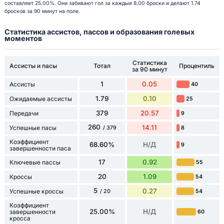
составляет 25.00%. Они забивают гол за каждые 8.00 броски и делают 1.74
бросков за 90 минут на поле.
Статистика ассистов, пассов и образования голевых
моментов
Статистика
Ассисты и пасы
Тотал
Процентиль
за 90 минут
1
0.05
Ассисты
40
1.79
0.10
Ожидаемые ассисты
25
379
20.57
Передачи
9
260
14.11
Успешные пасы
8
/ 379
Коэффициент
68.60%
Н/Д
9
завершенности паса
17
0.92
Ключевые пассы
55
20
1.09
Кроссы
54
5
0.27
Успешные кроссы
54
/ 20
Коэффициент
25.00%
Н/Д
завершенности
60
кросса