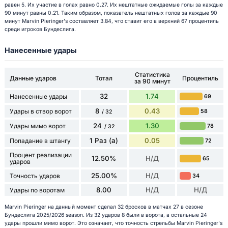
равен 5. Их участие в голах равно 0.27. Их нештатные ожидаемые голы за каждые
90 минут равны 0.21. Таким образом, показатель нештатных голов за каждые 90
минут Marvin Pieringer's составляет 3.84, что ставит его в верхний 67 процентиль
среди игроков Бундеслига.
Нанесенные удары
Статистика
Данные ударов
Тотал
Процентиль
за 90 минут
32
1.74
Нанесенные удары
69
8
0.43
Удары в створ ворот
58
/ 32
24
1.30
Удары мимо ворот
78
/ 32
1 Раз (а)
0.05
Попадание в штангу
72
Процент реализации
12.50%
Н/Д
65
ударов
25.00%
Н/Д
Точность ударов
34
8.00
Н/Д
Н/Д
Удары по воротам
Marvin Pieringer на данный момент сделал 32 бросков в матчах 27 в сезоне
Бундеслига 2025/2026 season. Из 32 ударов 8 были в ворота, а остальные 24
удары прошли мимо ворот. Это означает, что точность стрельбы Marvin Pieringer's