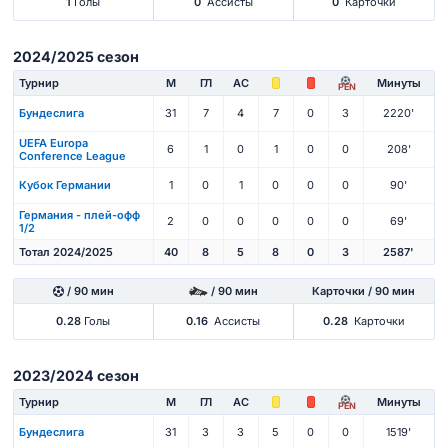
1
Голы
0
Ассисты
0
Карточки
2024/2025 сезон
Турнир
М
ГЛ
АС
Минуты
PEN
Бундеслига
31
7
4
7
0
3
2220'
UEFA Europa
6
1
0
1
0
0
208'
Conference League
Кубок Германии
1
0
1
0
0
0
90'
Германия - плей-офф
2
0
0
0
0
0
69'
1/2
Тотал 2024/2025
40
8
5
8
0
3
2587'
/ 90 мин
/ 90 мин
Карточки / 90 мин
0.28
Голы
0.16
Ассисты
0.28
Карточки
2023/2024 сезон
Турнир
М
ГЛ
АС
Минуты
PEN
Бундеслига
31
3
3
5
0
0
1519'