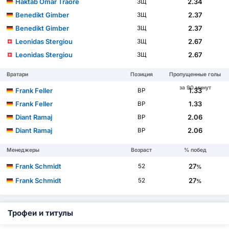
Haktab Omar Traorè
2.34
ЗЩ
Benedikt Gimber
2.37
ЗЩ
Benedikt Gimber
2.37
ЗЩ
Leonidas Stergiou
2.67
ЗЩ
Leonidas Stergiou
2.67
ЗЩ
Вратари
Позиция
Пропущенные голы
за 90 минут
Frank Feller
1.33
ВР
Frank Feller
1.33
ВР
Diant Ramaj
2.06
ВР
Diant Ramaj
2.06
ВР
Менеджеры
Возраст
% побед
Frank Schmidt
27
52
%
Frank Schmidt
27
52
%
Трофеи и титулы