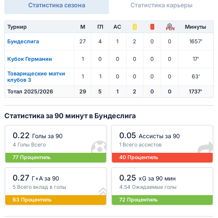
Статистика сезона
Статистика карьеры
Турнир
М
ГЛ
АС
Минуты
PEN
Бундеслига
27
4
1
2
0
0
1657'
Кубок Германии
1
0
0
0
0
0
17'
Товарищеские матчи
1
1
0
0
0
0
63'
клубов 3
Тотал 2025/2026
29
5
1
2
0
0
1737'
Статистика за 90 минут в Бундеслига
0.22
0.05
Голы за 90
Ассисты за 90
4 Голы Всего
1 Всего ассистов
77 Процентиль
40 Процентиль
0.27
0.25
Г+A за 90
xG за 90 мин
5 Всего вклад в голы
4.54 Ожидаемые голы
63 Процентиль
72 Процентиль