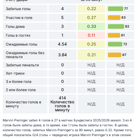
4
0.22
Забитые голы
77
5
0.27
Участие в голе
63
3
0.33
Голы дома
82
1
0.11
Голы в гостях
61
4.54
0.25
Ожидаемые голы
72
Ожидаемые голы без
3.84
0.21
67
пенальти
0
Н/Д
Н/Д
Забитые пенальти
0
Н/Д
Н/Д
Хет-трики
0
Н/Д
Н/Д
3 и более гола
0
Н/Д
Н/Д
2 или более гола
414
Количество
Количество голов в
Н/Д
Н/Д
голов в
минуту
минуту
Marvin Pieringer забил 4 голов в 27 в матчах Бундеслига 2025/2026 season. 3 из 4
голов были забиты дома, в то время, как 1 голы были забиты в гостях. В целом,
количество голов, забитых Marvin Pieringer's за 90 минут, равно 0.22. Кроме того,
общий показатель G/A (голы + передачи) игрока Marvin Pieringer's в этом сезоне