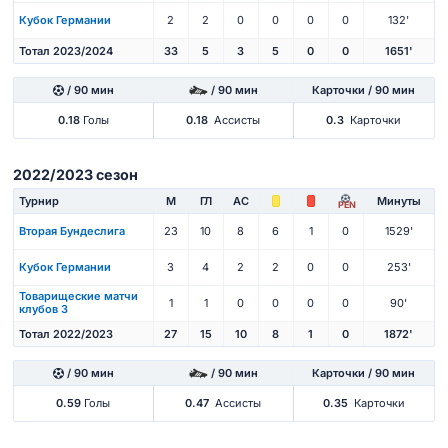
Кубок Германии
2
2
0
0
0
0
132'
Тотал 2023/2024
33
5
3
5
0
0
1651'
/ 90 мин
/ 90 мин
Карточки / 90 мин
0.18
Голы
0.18
Ассисты
0.3
Карточки
2022/2023 сезон
Турнир
М
ГЛ
АС
Минуты
PEN
Вторая Бундеслига
23
10
8
6
1
0
1529'
Кубок Германии
3
4
2
2
0
0
253'
Товарищеские матчи
1
1
0
0
0
0
90'
клубов 3
Тотал 2022/2023
27
15
10
8
1
0
1872'
/ 90 мин
/ 90 мин
Карточки / 90 мин
0.59
Голы
0.47
Ассисты
0.35
Карточки