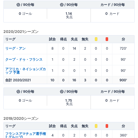
/ 90分毎
/ 90分毎
カード / 90分毎
0
ゴール
1.14
0
カード
失点
2020/2021シーズン
リーグ
試合
得点
失点
無失
分
リーグ・アン
8
0
14
2
0
0
720'
クープ・ドゥ・フランス
1
0
2
0
0
0
90'
アフリカ・ネイションズカ
1
0
0
1
0
0
90'
ップ 予選
合計 2020/2021
10
0
16
3
0
0
900'
/ 90分毎
/ 90分毎
カード / 90分毎
0
ゴール
1.75
0
カード
失点
2019/2020シーズン
リーグ
試合
得点
失点
無失
分
フランスアマチュア選手権
4
0
2
0
0
0
360'
2 グループI