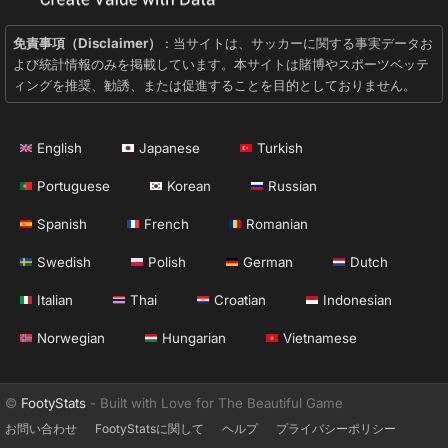
免責事項（Disclaimer）
: 当サイトは、サッカーに関する事実データお
よび統計情報のみを掲載しています。本サイトは賭博やスポーツベッテ
ィングを推奨、勧誘、または促進することを目的としておりません。
English
Japanese
Turkish
Portuguese
Korean
Russian
Spanish
French
Romanian
Swedish
Polish
German
Dutch
Italian
Thai
Croatian
Indonesian
Norwegian
Hungarian
Vietnamese
©
FootyStats
- Built with Love for The Beautiful Game
お問い合わせ
FootyStatsに関して
ヘルプ
プライバシーポリシー