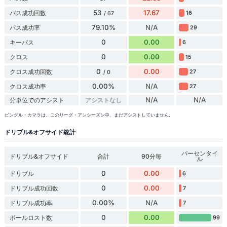
53
17.67
パス成功回数
16
/ 67
79.10%
N/A
パス成功率
29
0
0.00
キーパス
6
0
0.00
クロス
15
0
0.00
クロス成功回数
27
/ 0
0.00%
N/A
クロス成功率
27
N/A
N/A
分単位でのアシスト
アシストなし
ビングル・カマラは、このリーグ・アンシーズン中、まだアシストしていません。
ドリブル&オフサイド統計
パーセンタイ
ドリブル&オフサイド
合計
90分毎
ル
0
0.00
ドリブル
6
0
0.00
ドリブル成功回数
7
0.00%
N/A
ドリブル成功率
7
0
0.00
ボールロスト数
99