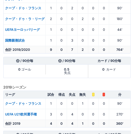
クープ・ドゥ・フランス
1
0
2
0
0
0
90'
クープ・ドゥ・ラ・リーグ
2
0
0
2
0
0
180'
UEFAヨーロッパリーグ
1
0
0
0
0
0
44'
国際親善試合
1
0
3
0
0
0
90'
合計 2019/2020
9
0
7
2
0
0
764'
/ 90分毎
/ 90分毎
カード / 90分毎
0
ゴール
0.5
0
カード
失点
2019シーズン
リーグ
試合
得点
失点
無失
分
クープ・ドゥ・フランス
1
0
0
1
0
0
90'
UEFA U21欧州選手権
3
0
4
0
0
0
270'
合計 2019
4
0
4
1
0
0
360'