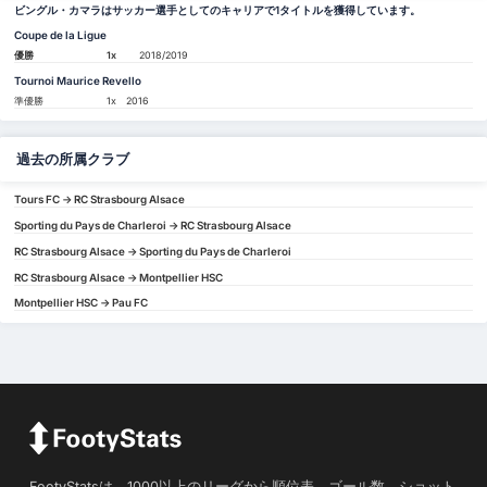
ビングル・カマラはサッカー選手としてのキャリアで1タイトルを獲得しています。
Coupe de la Ligue
優勝
1x
2018/2019
Tournoi Maurice Revello
準優勝
1x
2016
過去の所属クラブ
Tours FC -> RC Strasbourg Alsace
Sporting du Pays de Charleroi -> RC Strasbourg Alsace
RC Strasbourg Alsace -> Sporting du Pays de Charleroi
RC Strasbourg Alsace -> Montpellier HSC
Montpellier HSC -> Pau FC
FootyStatsは、1000以上のリーグから順位表、ゴール数、ショット