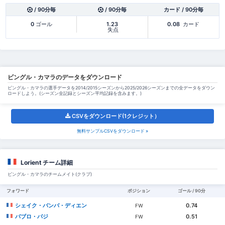
/ 90分毎
/ 90分毎
カード / 90分毎
0
ゴール
1.23
0.08
カード
失点
ビングル・カマラのデータをダウンロード
ビングル・カマラの選手データを2014/2015シーズンから2025/2026シーズンまでの全データをダウン
ロードしよう。(シーズン全記録とシーズン平均記録を含みます。)
CSVをダウンロード(1クレジット）
無料サンプルCSVをダウンロード »
Lorient チーム詳細
ビングル・カマラのチームメイト(クラブ)
フォワード
ポジション
ゴール / 90分
シェイク・バンバ・ディエン
0.74
FW
パブロ・パジ
0.51
FW