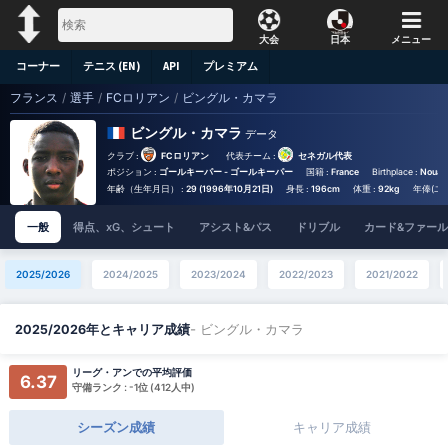
大会
日本
メニュー
コーナー
テニス (EN)
API
プレミアム
フランス
/
選手
/
FCロリアン
/
ビングル・カマラ
ビングル・カマラ
データ
クラブ :
FCロリアン
代表チーム :
セネガル代表
ポジション :
ゴールキーパー - ゴールキーパー
国籍 :
France
Birthplace :
Nouakc
年齢（生年月日） :
29 (1996年10月21日)
身長 :
196cm
体重 :
92kg
年俸(ユー
一般
得点、xG、シュート
アシスト&パス
ドリブル
カード&ファール
2025/2026
2024/2025
2023/2024
2022/2023
2021/2022
- ビングル・カマラ
2025/2026年とキャリア成績
リーグ・アンでの平均評価
6.37
守備ランク : -1位 (412人中)
シーズン成績
キャリア成績