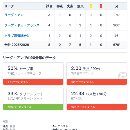
リーグ
試合
得点
失点
無失
分
リーグ・アン
3
0
6
1
0
0
270'
クープ・ドゥ・フランス
4
0
1
3
1
0
360'
クラブ親善試合3
1
0
0
1
0
0
46'
合計 2025/2026
8
0
7
5
1
0
676'
リーグ・アンでの90分毎のデータ
50%
2.00
セーブ率
失点 / 90分
16被シュート中8セーブ
3試合中6ゴール
4 パーセンタイル
4th パーセンタイル
33%
22.33
クリーンシート
パス数 / 90分
3試合中1クリーンシート
67 パス
77th パーセンタイル
15th パーセンタイル
用語 :
得点
: 得点
As
: アシスト
失点
: 失点
無失
: クリーンシート