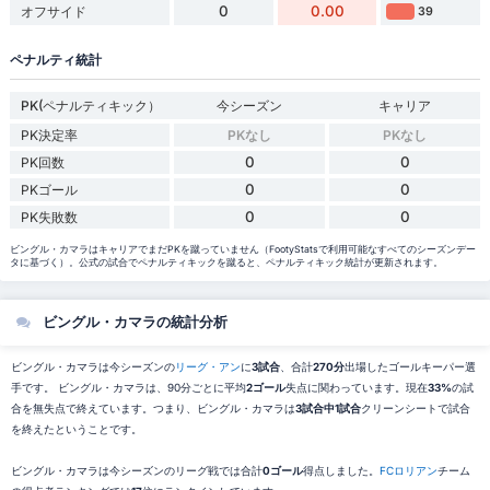
0
0.00
オフサイド
39
ペナルティ統計
PK(ペナルティキック）
今シーズン
キャリア
PK決定率
PKなし
PKなし
0
0
PK回数
0
0
PKゴール
0
0
PK失敗数
ビングル・カマラはキャリアでまだPKを蹴っていません（FootyStatsで利用可能なすべてのシーズンデー
タに基づく）。公式の試合でペナルティキックを蹴ると、ペナルティキック統計が更新されます。
ビングル・カマラの統計分析
ビングル・カマラは今シーズンの
リーグ・アン
に
3試合
、合計
270分
出場したゴールキーパー選
手です。 ビングル・カマラは、90分ごとに平均
2ゴール
失点に関わっています。現在
33%
の試
合を無失点で終えています。つまり、ビングル・カマラは
3試合中1試合
クリーンシートで試合
を終えたということです。
ビングル・カマラは今シーズンのリーグ戦では合計
0ゴール
得点しました。
FCロリアン
チーム