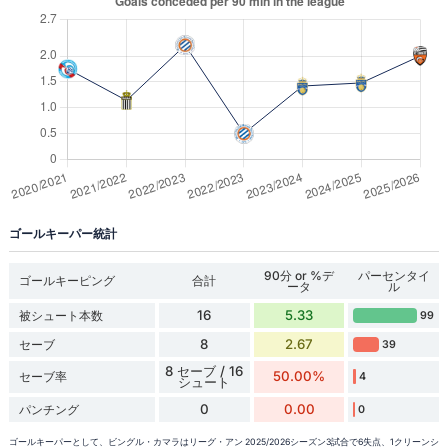
ゴールキーパー統計
90分 or %デ
パーセンタイ
ゴールキーピング
合計
ータ
ル
16
5.33
被シュート本数
99
8
2.67
セーブ
39
8 セーブ / 16
50.00%
セーブ率
4
シュート
0
0.00
パンチング
0
ゴールキーパーとして、ビングル・カマラはリーグ・アン 2025/2026シーズン3試合で6失点、1クリーンシ