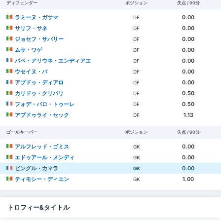
ディフェンダー
ポジション
失点 / 90分
ラミーヌ・ガサマ
0.00
DF
サリフ・サネ
0.00
DF
ジョセフ・サバリー
0.00
DF
ムサ・ワゲ
0.00
DF
パペ・アリウネ・エンディアエ
0.00
DF
ウセイヌ・バ
0.00
DF
アブドゥ・ディアロ
0.00
DF
カリドゥ・クリバリ
0.50
DF
フォデ・バロ・トゥーレ
0.50
DF
アブドゥライ・セック
1.13
DF
ゴールキーパー
ポジション
失点 / 90分
アルフレッド・ゴミス
0.00
GK
エドゥアール・メンディ
0.00
GK
ビングル・カマラ
0.00
GK
ティモシー・ディエン
1.00
GK
トロフィー&タイトル