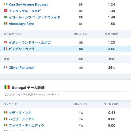
Kan Guy Arsene Kouassi
1.24
DF
モンタッサル・タルビ
1.34
DF
イゴール・シウバ・デ・アウメイダ
1.49
DF
Abdoulaye Faye
1.56
DF
ゴールキーパー
ポジション
失点 / 90分
イボン・ランドリー・ムボゴ
1.23
GK
ビングル・カマラ
2.00
GK
監督
年齢
勝率
Olivier Pantaloni
26
59
%
Senegal チーム詳細
ビングル・カマラの代表チームメンバーリスト
フォワード
ポジション
ゴール / 90分
サディオ・マネ
0.61
FW
ハビブ・ディアロ
0.00
FW
ファマラ・ディエディウ
0.00
FW