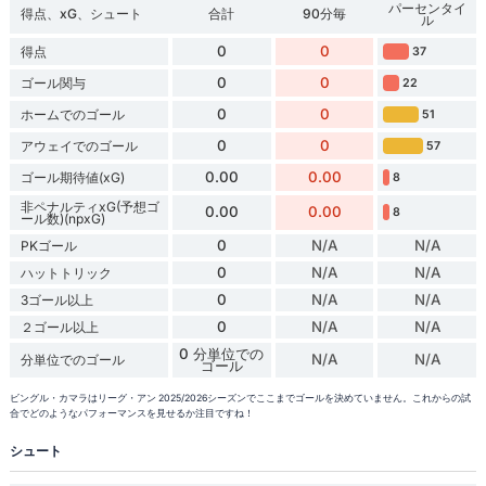
パーセンタイ
得点、xG、シュート
合計
90分毎
ル
0
0
得点
37
0
0
ゴール関与
22
0
0
ホームでのゴール
51
0
0
アウェイでのゴール
57
0.00
0.00
ゴール期待値(xG)
8
非ペナルティxG(予想ゴ
0.00
0.00
8
ール数)(npxG)
0
N/A
N/A
PKゴール
0
N/A
N/A
ハットトリック
0
N/A
N/A
3ゴール以上
0
N/A
N/A
２ゴール以上
0 分単位での
N/A
N/A
分単位でのゴール
ゴール
ビングル・カマラはリーグ・アン 2025/2026シーズンでここまでゴールを決めていません。これからの試
合でどのようなパフォーマンスを見せるか注目ですね！
シュート