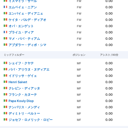
イスマイラ・サール
0.00
FW
エムベイェ・ニアン
0.00
FW
エンバイェ・ディアニェ
0.00
FW
ケイタ・バルデ・ディアオ
0.00
FW
オパ・エンゲット
0.00
FW
ブライユ・ディア
0.00
FW
マメ・ババ・ティアム
0.00
FW
アブダラー・ディポ・シマ
0.00
FW
ミッドフィルダー
ポジション
アシスト / 90分
シェイフ・クヤテ
0.00
MF
パパ・アリウヌ・ヌディアエ
0.00
MF
イドリッサ・ゲイェ
0.00
MF
Henri Saivet
0.00
MF
クレピン・ディアッタ
0.00
MF
フランク・カヌーテ
0.00
MF
Papa Kouly Diop
0.00
MF
ナンパリス・メンディ
0.00
MF
ディミトリ・ベルトー
0.00
MF
ジョセフ・ロメリック・ロピー
0.00
MF