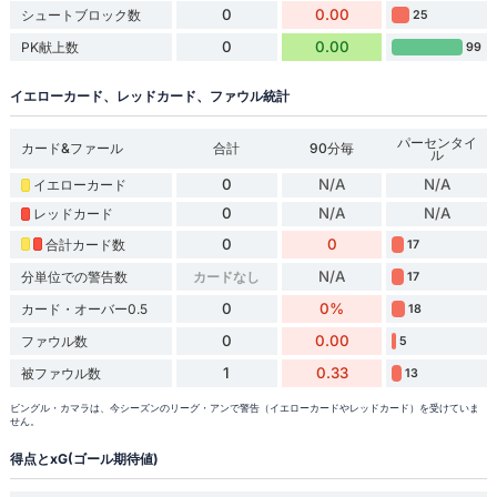
0
0.00
シュートブロック数
25
0
0.00
PK献上数
99
イエローカード、レッドカード、ファウル統計
パーセンタイ
カード&ファール
合計
90分毎
ル
0
N/A
N/A
イエローカード
0
N/A
N/A
レッドカード
0
0
合計カード数
17
N/A
分単位での警告数
カードなし
17
0
0%
カード・オーバー0.5
18
0
0.00
ファウル数
5
1
0.33
被ファウル数
13
ビングル・カマラは、今シーズンのリーグ・アンで警告（イエローカードやレッドカード）を受けていま
せん。
得点とxG(ゴール期待値)