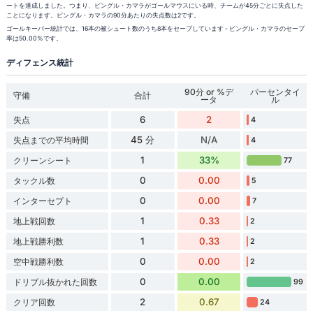
ートを達成しました。つまり、ビングル・カマラがゴールマウスにいる時、チームが45分ごとに失点した
ことになります。ビングル・カマラの90分あたりの失点数は2です。
ゴールキーパー統計では、16本の被シュート数のうち8本をセーブしています - ビングル・カマラのセーブ
率は50.00%です。
ディフェンス統計
90分 or %デ
パーセンタイ
守備
合計
ータ
ル
6
2
失点
4
45 分
N/A
失点までの平均時間
4
1
33%
クリーンシート
77
0
0.00
タックル数
5
0
0.00
インターセプト
7
1
0.33
地上戦回数
2
1
0.33
地上戦勝利数
2
0
0.00
空中戦勝利数
2
0
0.00
ドリブル抜かれた回数
99
2
0.67
クリア回数
24