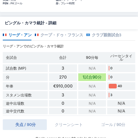
PEN
: PKゴール
分
: プレー時間
ビングル・カマラ統計 - 詳細
リーグ・アン
クープ・ドゥ・フランス
クラブ親善試合3
リーグ・アンでのビングル・カマラ統計
パーセンタイ
全試合
合計
90分毎
ル
3
試合数 (MP)
N/A
0
270
1試合90分
分
0
€910,000
年俸
N/A
40
3
スタメン出場数
N/A
3
0
N/A
途中出場数
N/A
0
N/A
途中交代数
N/A
失点 / 90分
クリーンシート
ゴール / 90分