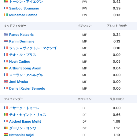
トーシン・アイエグン
0.42
FW
Sambou Soumano
0.39
FW
Muhamad Bamba
0.13
FW
ミッドフィルダー
ポジション
アシスト / 90分
Panos Katseris
0.24
MF
Karim Dermane
0.13
MF
ジャン＝ヴィクトル・マケンゴ
0.10
MF
テオ・ル・ブリス
0.09
MF
Noah Cadiou
0.05
MF
Arthur Ebong Avom
0.04
MF
ローラン・アベルゲル
0.00
MF
Joel Mvuka
0.00
MF
Daniel Xavier Semedo
0.00
MF
ディフェンダー
ポジション
失点 / 90分
イサーク・トゥーレ
0.00
DF
テオ・セイント・リュス
0.66
DF
Abdoul Bamo Meité
1.09
DF
ダーリン・ヨンワ
1.17
DF
Nathaniel Adjei
1.19
DF