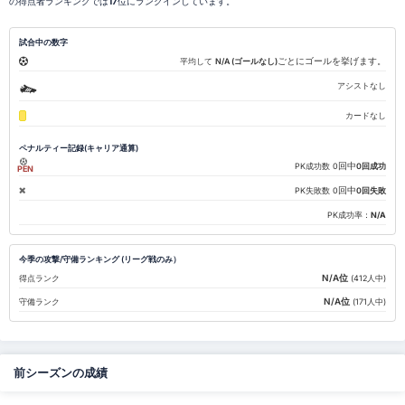
の得点者ランキングでは
17
位にランクインしています。
試合中の数字
ごとにゴールを挙げます。
平均して
N/A (ゴールなし)
アシストなし
カードなし
ペナルティー記録(キャリア通算)
回中
PK成功数
0
0回成功
PEN
回中
PK失敗数
0
0回失敗
PK成功率：
N/A
今季の攻撃/守備ランキング (リーグ戦のみ）
N/A位
得点ランク
(412人中)
N/A位
守備ランク
(171人中)
前シーズンの成績