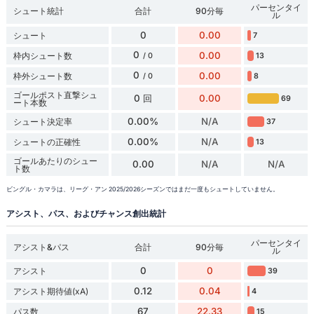
パーセンタイ
シュート統計
合計
90分毎
ル
0
0.00
シュート
7
0
0.00
枠内シュート数
13
/ 0
0
0.00
枠外シュート数
8
/ 0
ゴールポスト直撃シュ
0 回
0.00
69
ート本数
0.00%
N/A
シュート決定率
37
0.00%
N/A
シュートの正確性
13
ゴールあたりのシュー
0.00
N/A
N/A
ト数
ビングル・カマラは、リーグ・アン 2025/2026シーズンではまだ一度もシュートしていません。
アシスト、パス、およびチャンス創出統計
パーセンタイ
アシスト&パス
合計
90分毎
ル
0
0
アシスト
39
0.12
0.04
アシスト期待値(xA)
4
67
22.33
パス数
15