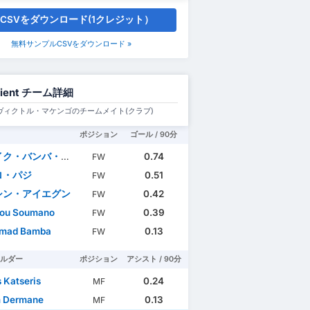
CSVをダウンロード(1クレジット）
無料サンプルCSVをダウンロード »
rient チーム詳細
ヴィクトル・マケンゴのチームメイト(クラブ)
ポジション
ゴール / 90分
ク・バンバ・ディエン
0.74
FW
ロ・パジ
0.51
FW
シン・アイエグン
0.42
FW
ou Soumano
0.39
FW
mad Bamba
0.13
FW
ルダー
ポジション
アシスト / 90分
 Katseris
0.24
MF
m Dermane
0.13
MF