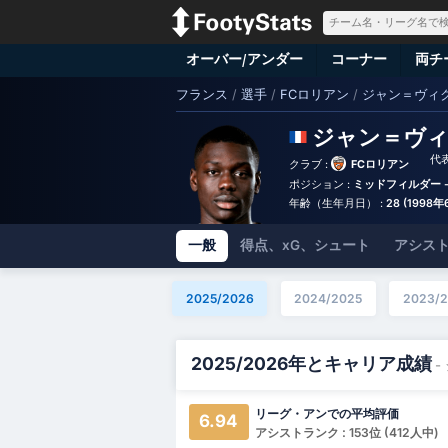
オーバー/アンダー
コーナー
両チ
フランス
/
選手
/
FCロリアン
/
ジャン＝ヴィ
ジャン＝ヴ
代表
クラブ :
FCロリアン
ポジション :
ミッドフィルダー 
年齢（生年月日） :
28 (1998年
一般
得点、xG、シュート
アシスト
2025/2026
2024/2025
2023/
2025/2026年とキャリア成績
-
リーグ・アンでの平均評価
6.94
アシストランク : 153位 (412人中)