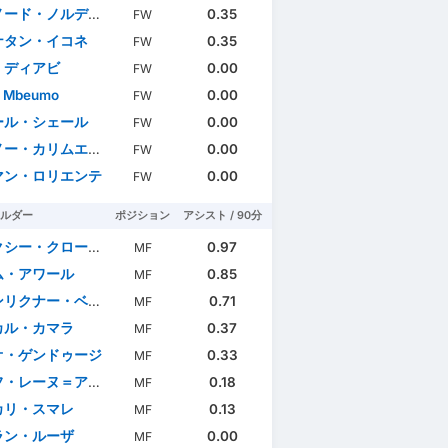
ード・ノルディン
0.35
FW
ナタン・イコネ
0.35
FW
・ディアビ
0.00
FW
n Mbeumo
0.00
FW
ール・シェール
0.00
FW
・カリムエンド=ムインガ
0.00
FW
マン・ロリエンテ
0.00
FW
ルダー
ポジション
アシスト / 90分
ー・クロード＝モーリス
0.97
MF
ム・アワール
0.85
MF
リクナー・ベルガルド
0.71
MF
カル・カマラ
0.37
MF
オ・ゲンドゥージ
0.33
MF
・レーヌ＝アデレード
0.18
MF
カリ・スマレ
0.13
MF
ラン・ルーザ
0.00
MF