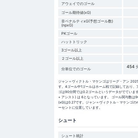
アウェイでのゴール
ゴール期待値(xG)
非ペナルティxG(予想ゴール数)
(npxG)
PKゴール
ハットトリック
3ゴール以上
２ゴール以上
454
分単位でのゴール
ジャン＝ヴィクトル・マケンゴはリーグ・アン 2025
す。4ゴール中1ゴールはホーム戦で記録しており、
ゴは90分間では0.2ゴールというデータがでています
+ アシスト) は 6となっています。 ゴール関与数
(xG)は0.27です。ジャン＝ヴィクトル・マケンゴの
ーセントに位置しています。
シュート
シュート統計