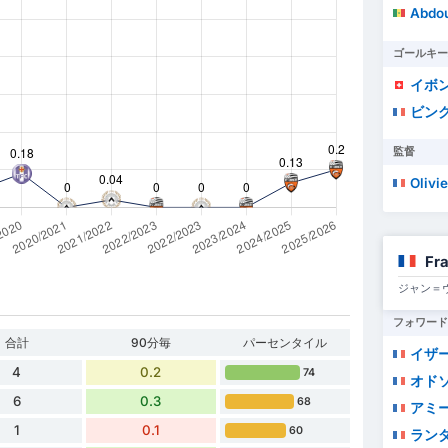
Abdou
ゴールキー
イボン
ビン
監督
Olivie
Fr
ジャン＝
フォワード
合計
90分毎
パーセンタイル
イザ
4
0.2
74
オドソ
6
0.3
68
アミ
1
0.1
60
ランダ