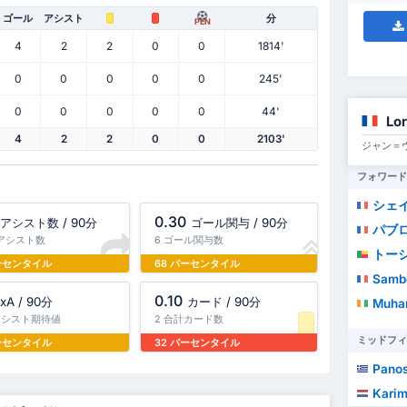
ゴール
アシスト
分
PEN
4
2
2
0
0
1814'
0
0
0
0
0
245'
0
0
0
0
0
44'
Lo
4
2
2
0
0
2103'
ジャン＝
フォワード
シェイ
0.30
アシスト数 / 90分
ゴール関与 / 90分
パブ
計アシスト数
6 ゴール関与数
トー
パーセンタイル
68 パーセンタイル
Samb
0.10
xA / 90分
カード / 90分
Muha
 アシスト期待値
2 合計カード数
ミッドフィ
パーセンタイル
32 パーセンタイル
Panos
Kari