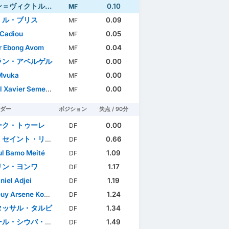
ヴィクトル・マケンゴ
0.10
MF
・ル・ブリス
0.09
MF
Cadiou
0.05
MF
r Ebong Avom
0.04
MF
ラン・アベルゲル
0.00
MF
Mvuka
0.00
MF
 Xavier Semedo
0.00
MF
ダー
ポジション
失点 / 90分
ーク・トゥーレ
0.00
DF
セイント・リュス
0.66
DF
l Bamo Meité
1.09
DF
リン・ヨンワ
1.17
DF
niel Adjei
1.19
DF
y Arsene Kouassi
1.24
DF
タッサル・タルビ
1.34
DF
・シウバ・デ・アウメイダ
1.49
DF