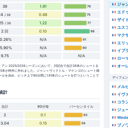
ジャン＝
39
1.91
76
エドゥ
14
0.68
75
/ 39
ザイ
25
1.22
77
/ 39
ユス
2 回
0.10
88
マク
10.26%
N/A
61
エリック・ジ
35.90%
N/A
60
イブ
9.75
N/A
N/A
ロー
オーレ
 2025/2026シーズンにおいて、31試合で合計39本のシュートを
25本が枠外に外れました。ジャン＝ヴィクトル・マケンゴのシュート精
ゴールを決め、ピッチ上で90分間に1.91本のシュートを打つということで
ディフェン
メル
統計
イヴ
コラ
合計
90分毎
パーセンタイル
ジュ
2
0.1
63
Wesle
3.04
0.15
56
ブノ