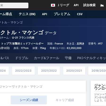
Ｊリーグ
API
試合検索
ーム得点
テニス (EN)
API
プレミアム
CSV
クトル・マケンゴ
ィクトル・マケンゴ
データ
チーム :
U-21 フランス代表
- トップ下/攻撃的ミッドフィールダー
国籍 :
France
利き足 :
左利き
背番号 :
#17
6月12日)
身長 :
177cm
体重 :
75kg
年俸(ユーロ) :
€2,050,000
&パス
ドリブル
カード&ファール
守備
PK(ペナルティキ
2024
2022/2023
2021/2022
2020/2021
2019/202
ジャン
 ジャン＝ヴィクトル・マケンゴ
ウンロ
ジャン＝ヴ
ズンから2
シーズン成績
キャリア成績
しよう。