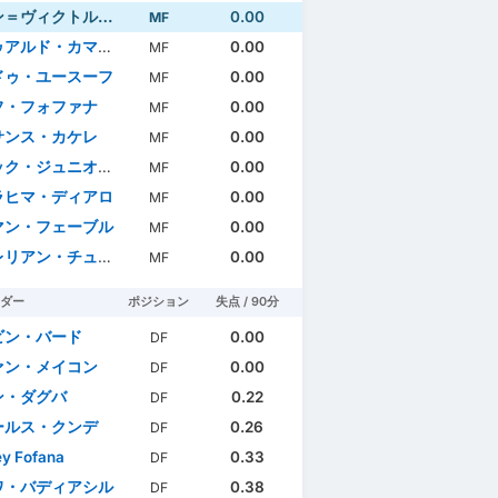
ヴィクトル・マケンゴ
0.00
MF
アルド・カマヴィンガ
0.00
MF
ドゥ・ユースーフ
0.00
MF
フ・フォファナ
0.00
MF
サンス・カケレ
0.00
MF
ュニオール・ディナ・エビンベ
0.00
MF
ラヒマ・ディアロ
0.00
MF
マン・フェーブル
0.00
MF
リアン・チュアメニ
0.00
MF
ダー
ポジション
失点 / 90分
ビン・バード
0.00
DF
ァン・メイコン
0.00
DF
ン・ダグバ
0.22
DF
ールス・クンデ
0.26
DF
y Fofana
0.33
DF
ワ・バディアシル
0.38
DF