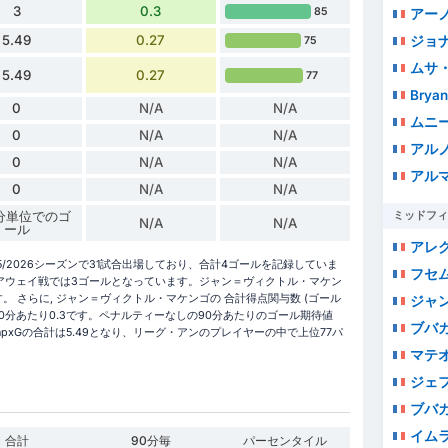
3
0.3
85
アーノ
5.49
0.27
ジョ
75
ムサ
5.49
0.27
77
Brya
0
N/A
N/A
ムニ
0
N/A
N/A
アルノー
0
N/A
N/A
アル
0
N/A
N/A
 分単位でのゴ
ミッドフィ
N/A
N/A
ール
アレクシ
/2026シーズンで31試合出場しており、合計4ゴールを記録していま
フセ
アウェイ戦では3ゴールとなっています。ジャン＝ヴィクトル・マケン
。 さらに, ジャン＝ヴィクトル・マケンゴの 合計得点関与数 (ゴール
ジャン
は90分あたり0.3です。ペナルティーなしの90分あたりのゴール期待値
ブバ
npxGの合計は5.49となり、リーグ・アンのプレイヤーの中で上位77パ
マテ
ジェフ
ブバ
イム
合計
90分毎
パーセンタイル