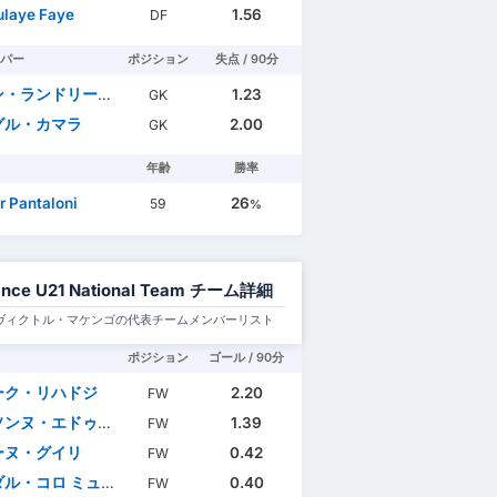
laye Faye
1.56
DF
パー
ポジション
失点 / 90分
・ランドリー・ムボゴ
1.23
GK
グル・カマラ
2.00
GK
年齢
勝率
r Pantaloni
26
59
%
ance U21 National Team チーム詳細
ヴィクトル・マケンゴの代表チームメンバーリスト
ポジション
ゴール / 90分
ーク・リハドジ
2.20
FW
ンヌ・エドゥアール
1.39
FW
ーヌ・グイリ
0.42
FW
ル・コロ ミュアニ
0.40
FW