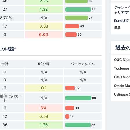
46
2.25
76
ジャン＝
27
1.32
87
ャリアで
58.70%
N/A
77
Euro U17
17
0.83
46
優勝
0
0.00
39
過去
ウル統計
OGC Nice
合計
90分毎
パーセンタイル
Toulouse
2
N/A
N/A
OGC Nice
0
N/A
N/A
Stade Ma
2
0.1
32
Udinese C
 分単位でのカー
N/A
88
ド
2
6%
30
12
0.59
14
36
1.76
86