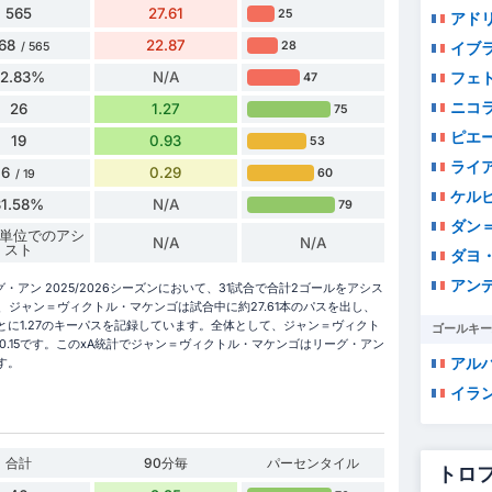
565
27.61
25
アドリ
68
22.87
28
イブ
/ 565
82.83%
N/A
フェ
47
ニコ
26
1.27
75
ピエ
19
0.93
53
ライア
6
0.29
60
/ 19
ケルビ
31.58%
N/A
79
ダン＝
 分単位でのアシ
N/A
N/A
スト
ダヨ
アン
ン 2025/2026シーズンにおいて、31試合で合計2ゴールをアシス
ジャン＝ヴィクトル・マケンゴは試合中に約27.61本のパスを出し、
ごとに1.27のキーパスを記録しています。全体として、ジャン＝ヴィクト
ゴールキー
0.15です。このxA統計でジャン＝ヴィクトル・マケンゴはリーグ・アン
アル
す。
イラ
合計
90分毎
パーセンタイル
トロ