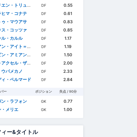
エン・トリュフォー
0.55
DF
ラヒマ・コナテ
0.61
DF
トゥ・マウアサ
0.83
DF
ラス・コッツァ
0.85
DF
ール・カルル
1.17
DF
ン・アイト＝ヌーリ
1.19
DF
ン・アミアン・アドゥ
1.50
DF
アクセル・ザガドゥ
2.00
DF
・ウパメカノ
2.33
DF
ディ・ペルマード
2.84
DF
パー
ポジション
失点 / 90分
バン・ラフォン
0.77
GK
ン・メリエ
1.00
GK
フィー&タイトル