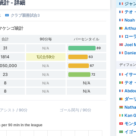
計 - 詳細
ジャン＝
テオ
ス
クラブ親善試合3
Noah 
Arthu
マケンゴ統計
ロー
合計
90分毎
パーセンタイル
Joel 
31
N/A
89
Daniel
1814
1試合59分
63
ディフェン
,050,000
N/A
67
イサ
23
N/A
72
テオ・
8
N/A
N/A
Abdou
8
N/A
N/A
ダー
Natha
アシスト / 90分
ゴール関与 / 90分
Kan Gu
モン
イゴール