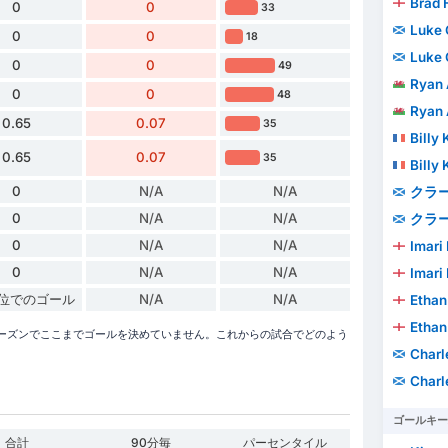
Brad 
0
0
33
Luke
0
0
18
Luke
0
0
49
Ryan 
0
0
48
Ryan 
0.65
0.07
35
Billy
0.65
0.07
35
Billy
0
N/A
N/A
クラー
0
N/A
N/A
クラー
0
N/A
N/A
Imari
0
N/A
N/A
Imari
単位でのゴール
N/A
N/A
Ethan
Ethan
5/2026シーズンでここまでゴールを決めていません。これからの試合でどのよう
Charl
Charl
ゴールキー
合計
90分毎
パーセンタイル