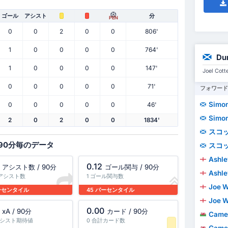
ゴール
アシスト
分
PEN
0
0
2
0
0
806'
1
0
0
0
0
764'
Du
1
0
0
0
0
147'
Joel Co
0
0
0
0
0
71'
フォワード
Simon
0
0
0
0
0
46'
Simon
2
0
2
0
0
1834'
スコ
90分毎のデータ
スコ
Ashle
0.12
アシスト数 / 90分
ゴール関与 / 90分
Ashle
計アシスト数
1 ゴール関与数
Joe W
パーセンタイル
45 パーセンタイル
Joe W
0.00
xA / 90分
カード / 90分
Came
 アシスト期待値
0 合計カード数
Came