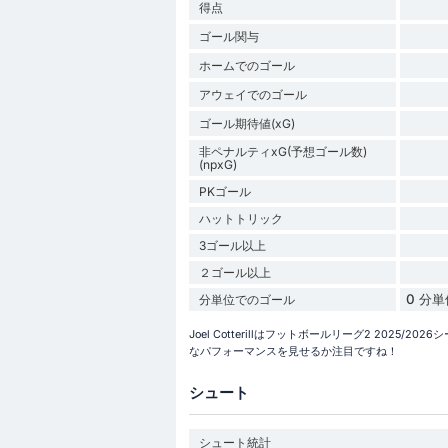
得点
ゴール関与
ホームでのゴール
アウェイでのゴール
ゴール期待値(xG)
非ペナルティxG(予想ゴール数)
(npxG)
PKゴール
ハットトリック
3ゴール以上
２ゴール以上
0 分
分単位でのゴール
Joel Cotterillはフットボールリーグ2 202
なパフォーマンスを見せるか注目ですね！
シュート
シュート統計