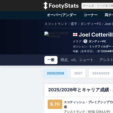
オーバー/アンダー
コーナー
両チ
スコットランド
/
選手
/
ダンディーFC
/
Joel C
Joel Cotteril
クラブ :
ダンディーFC
ポジション :
ミッドフィルダー -
年齢（生年月日） :
21 (2004年
一般
得点、xG、シュート
アシスト
2025/2026
2027
2024/2025
2025/2026年とキャリア成績
- 
スコティッシュ・プレミアシップで
6.70
価
アシストランク : 191位 (294人中)