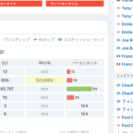
パーセンタイル
10 パーセンタイル
Tony
Tony
Emile
Emile
・プレミアシップ
FAカップ
スコティッシュ・カップ
EFLトロフ
Joe B
Joe B
統計
Francisco 
合計
90分毎
パーセンタイル
Francisco 
13
N/A
12
ミッドフィ
806
1試合62分
19
Charli
183,767
N/A
84
Charli
10
N/A
25
フィン
3
N/A
N/A
フィン
6
N/A
N/A
Paul 
Paul 
アシスト / 90分
ゴール関与 / 90分