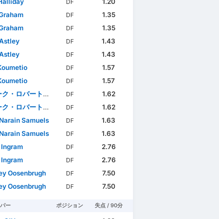
Halliday
1.20
DF
 Graham
1.35
DF
 Graham
1.35
DF
Astley
1.43
DF
Astley
1.43
DF
 Koumetio
1.57
DF
 Koumetio
1.57
DF
ク・ロバートソン
1.62
DF
ク・ロバートソン
1.62
DF
 Narain Samuels
1.63
DF
 Narain Samuels
1.63
DF
 Ingram
2.76
DF
 Ingram
2.76
DF
ey Oosenbrugh
7.50
DF
ey Oosenbrugh
7.50
DF
パー
ポジション
失点 / 90分