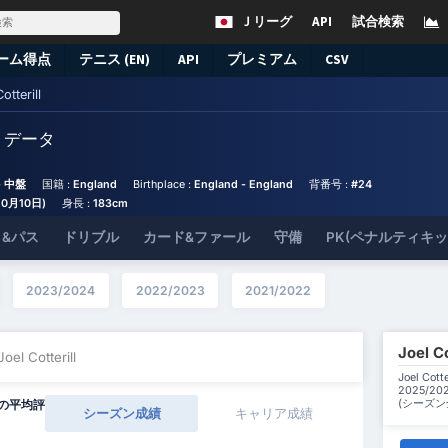
Ｊリーグ
API
試合検索
ーム得点
テニス (EN)
API
プレミアム
CSV
otterill
l
データ
 中盤
国籍 :
England
Birthplace :
England - England
背番号 :
#24
10月10日)
身長 :
183cm
&パス
ドリブル
カード&ファール
守備
PK(ペナルティキ
2023/2024
2022/2023
2021/2022
Joel
Joel Cotterill
Joel C
2025/
(シーズ
の平均評
シーズン成績
キャリア成績