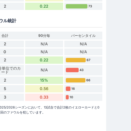
2
0.22
73
ウル統計
合計
90分毎
パーセンタイル
2
N/A
N/A
0
N/A
N/A
2
0.22
67
 分単位でのカ
N/A
43
ード
2
15%
66
5
0.56
16
3
0.33
10
グ2 2025/2026シーズンにおいて、13試合で合計2枚のイエローカードと0
56回のファウルを犯しています。