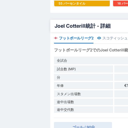
55 パーセンタイル
16 
Joel Cotterill統計 - 詳細
フットボールリーグ2
スコティッシュ
フットボールリーグ2でのJoel Cotterill
全試合
試合数 (MP)
分
€
年俸
スタメン出場数
途中出場数
途中交代数
ゴール / 90分