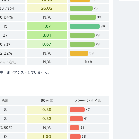
33
26.02
73
/ 304
76.64%
N/A
83
15
1.67
94
27
3.01
79
6
0.67
79
/ 27
22.22%
N/A
59
N/A
N/A
シストなし
シーズン中、まだアシストしていません。
合計
90分毎
パーセンタイル
8
0.89
47
3
0.33
41
37.50%
N/A
31
9
1.00
35