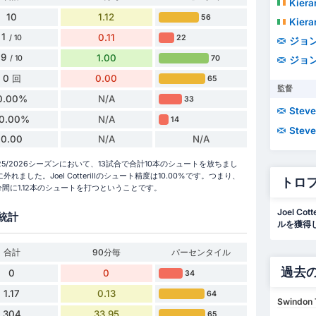
Kiera
10
1.12
56
Kiera
1
0.11
22
/ 10
ジョ
9
1.00
70
/ 10
ジョ
0 回
0.00
65
監督
0.00%
N/A
33
Steve
10.00%
N/A
14
Steve
0.00
N/A
N/A
 2025/2026シーズンにおいて、13試合で合計10本のシュートを放ちまし
した。Joel Cotterillのシュート精度は10.00%です。つまり、
トロ
分間に1.12本のシュートを打つということです。
Joel C
統計
ルを獲得
合計
90分毎
パーセンタイル
過去
0
0
34
1.17
0.13
64
Swindon 
304
33.95
65