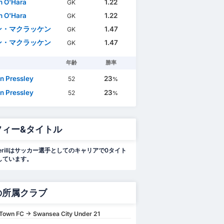
n O'Hara
1.22
GK
n O'Hara
1.22
GK
ン・マクラッケン
1.47
GK
ン・マクラッケン
1.47
GK
年齢
勝率
n Pressley
23
52
%
n Pressley
23
52
%
フィー&タイトル
otterillはサッカー選手としてのキャリアで0タイト
しています。
の所属クラブ
Town FC -> Swansea City Under 21