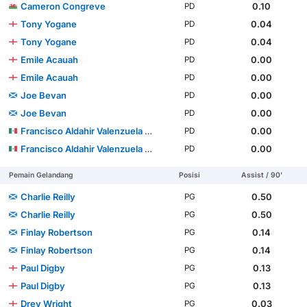
Cameron Congreve
0.10
PD
Tony Yogane
0.04
PD
Tony Yogane
0.04
PD
Emile Acauah
0.00
PD
Emile Acauah
0.00
PD
Joe Bevan
0.00
PD
Joe Bevan
0.00
PD
Francisco Aldahir Valenzuela López
0.00
PD
Francisco Aldahir Valenzuela López
0.00
PD
Pemain Gelandang
Posisi
Assist / 90'
Charlie Reilly
0.50
PG
Charlie Reilly
0.50
PG
Finlay Robertson
0.14
PG
Finlay Robertson
0.14
PG
Paul Digby
0.13
PG
Paul Digby
0.13
PG
Drey Wright
0.03
PG