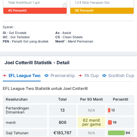
Total Kontribusi 1 gol
1.24 Nilai Harapan Gol
45 Persentil
58 Persentil
Syarat :
Gl
: Gol Dicetak
As
: Assist
GC
: Gol Terbobol
CS
: Clean Sheets
PEN
: Penalti Gol yang dicetak
Menit'
: Menit Permainan
Joel Cotterill Statistik - Detail
EFL League Two
Premiership
FA Cup
Scottish Cup
EFL League Two Statistik untuk Joel Cotterill
Keseluruhan
Total
Per 90 Menit
Persentil
Pertandingan
13
N/A
12
Dimainkan
62 menit
806
menit
19
per game
€183,767
Gaji Tahunan
N/A
84