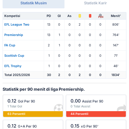
Statistik Musim
Statistik Karir
Kompetisi
PD
Gl
As
Menit'
PEN
EFL League Two
13
0
0
2
0
0
806'
Premiership
13
1
0
0
0
0
764'
FA Cup
2
1
0
0
0
0
147'
Scottish Cup
1
0
0
0
0
0
71'
EFL Trophy
1
0
0
0
0
0
46'
Total 2025/2026
30
2
0
2
0
0
1834'
Statistik per 90 menit di liga Premiership.
0.12
0.00
Gol Per 90
Assist Per 90
1 Total Gol
0 Total Assist
63 Persentil
44 Persentil
0.12
0.15
G+A Per 90
xG Per 90'