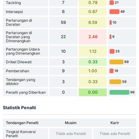
7
0.78
Tackling
21
6
0.67
Intersepsi
49
Pertarungan di
59
6.59
10
Daratan
Pertarungan di
22
2.46
Daratan yang
9
Dimenangkan
Pertarungan Udara
10
1.12
25
yang Dimenangkan
3
0.33
Dribel Dilewati
69
9
1.00
Pembersihan
19
Tendangan yang
3
0.33
59
diblokir
0
0.00
Penalti yang Diberikan
99
Statistik Penalti
Tendangan Penalti
Musim
Karir
Tingkat Konversi
Tidak ada Penalti
Tidak ada Penalti
Penalti