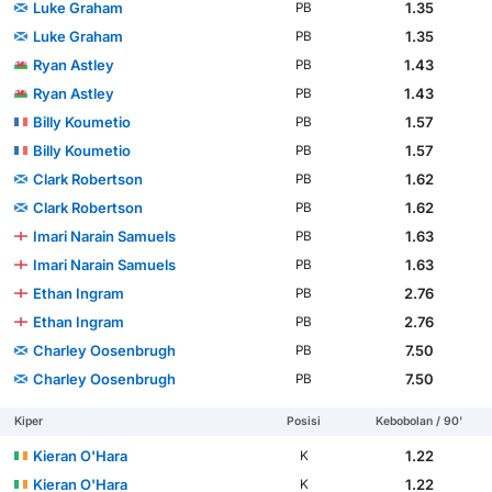
Luke Graham
1.35
PB
Luke Graham
1.35
PB
Ryan Astley
1.43
PB
Ryan Astley
1.43
PB
Billy Koumetio
1.57
PB
Billy Koumetio
1.57
PB
Clark Robertson
1.62
PB
Clark Robertson
1.62
PB
Imari Narain Samuels
1.63
PB
Imari Narain Samuels
1.63
PB
Ethan Ingram
2.76
PB
Ethan Ingram
2.76
PB
Charley Oosenbrugh
7.50
PB
Charley Oosenbrugh
7.50
PB
Kiper
Posisi
Kebobolan / 90'
Kieran O'Hara
1.22
K
Kieran O'Hara
1.22
K