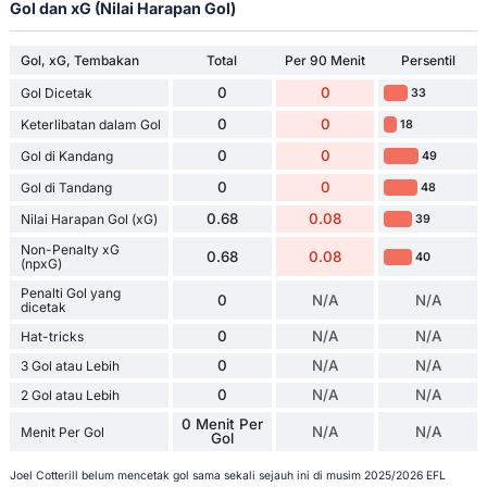
Gol dan xG (Nilai Harapan Gol)
Gol, xG, Tembakan
Total
Per 90 Menit
Persentil
0
0
Gol Dicetak
33
0
0
Keterlibatan dalam Gol
18
0
0
Gol di Kandang
49
0
0
Gol di Tandang
48
0.68
0.08
Nilai Harapan Gol (xG)
39
Non-Penalty xG
0.68
0.08
40
(npxG)
Penalti Gol yang
0
N/A
N/A
dicetak
0
N/A
N/A
Hat-tricks
0
N/A
N/A
3 Gol atau Lebih
0
N/A
N/A
2 Gol atau Lebih
0 Menit Per
N/A
N/A
Menit Per Gol
Gol
Joel Cotterill belum mencetak gol sama sekali sejauh ini di musim 2025/2026 EFL