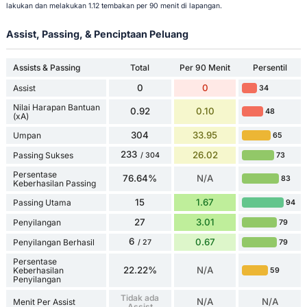
lakukan dan melakukan 1.12 tembakan per 90 menit di lapangan.
Assist, Passing, & Penciptaan Peluang
Assists & Passing
Total
Per 90 Menit
Persentil
0
0
Assist
34
Nilai Harapan Bantuan
0.92
0.10
48
(xA)
304
33.95
Umpan
65
233
26.02
Passing Sukses
73
/ 304
Persentase
76.64%
N/A
83
Keberhasilan Passing
15
1.67
Passing Utama
94
27
3.01
Penyilangan
79
6
0.67
Penyilangan Berhasil
79
/ 27
Persentase
22.22%
N/A
Keberhasilan
59
Penyilangan
Tidak ada
N/A
N/A
Menit Per Assist
Assist