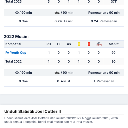
Total 2023
5
0
1
1
0
0
371'
/ 90 min
/ 90 min
Pemesanan / 90 min
0
Goal
0.24
Assist
0.24
Pemesanan
2022 Musim
Kompetisi
PD
Gl
As
Menit'
PEN
FA Youth Cup
1
0
0
1
0
0
90'
Total 2022
1
0
0
1
0
0
90'
/ 90 min
/ 90 min
Pemesanan / 90 min
0
Goal
0
Assist
1
Pemesanan
Unduh Statistik Joel Cotterill
Unduh semua data Joel Cotterill dari musim 2021/2022 hingga musim 2025/2026
untuk semua kompetisi. Berisi total musim dan rata-rata musim.