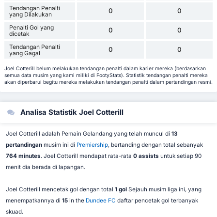
Tendangan Penalti
0
0
yang Dilakukan
Penalti Gol yang
0
0
dicetak
Tendangan Penalti
0
0
yang Gagal
Joel Cotterill belum melakukan tendangan penalti dalam karier mereka (berdasarkan
semua data musim yang kami miliki di FootyStats). Statistik tendangan penalti mereka
akan diperbarui begitu mereka melakukan tendangan penalti dalam pertandingan resmi.
Analisa Statistik Joel Cotterill
Joel Cotterill adalah Pemain Gelandang yang telah muncul di
13
pertandingan
musim ini di
Premiership
, bertanding dengan total sebanyak
764 minutes
. Joel Cotterill mendapat rata-rata
0 assists
untuk setiap 90
menit dia berada di lapangan.
Joel Cotterill mencetak gol dengan total
1 gol
Sejauh musim liga ini, yang
menempatkannya di
15
in the
Dundee FC
daftar pencetak gol terbanyak
skuad.