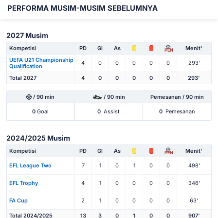
PERFORMA MUSIM-MUSIM SEBELUMNYA
2027 Musim
Kompetisi
PD
Gl
As
Menit'
PEN
UEFA U21 Championship
4
0
0
0
0
0
293'
Qualification
Total 2027
4
0
0
0
0
0
293'
/ 90 min
/ 90 min
Pemesanan / 90 min
0
Goal
0
Assist
0
Pemesanan
2024/2025 Musim
Kompetisi
PD
Gl
As
Menit'
PEN
EFL League Two
7
1
0
1
0
0
498'
EFL Trophy
4
1
0
0
0
0
346'
FA Cup
2
1
0
0
0
0
63'
Total 2024/2025
13
3
0
1
0
0
907'