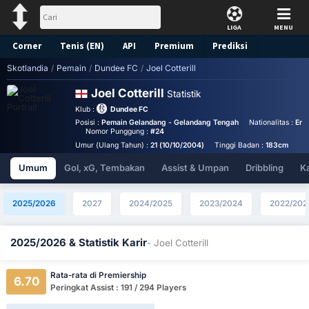
LIGA
MENU
Corner
Tenis (EN)
API
Premium
Prediksi
Skotlandia
/
Pemain
/
Dundee FC
/
Joel Cotterill
Joel Cotterill
Statistik
Klub :
Dundee FC
Posisi :
Pemain Gelandang - Gelandang Tengah
Nationalitas :
Eng
Nomor Punggung :
#24
Umur (Ulang Tahun) :
21 (10/10/2004)
Tinggi Badan :
183cm
Umum
Gol, xG, Tembakan
Assist & Umpan
Dribbling
K
2025/2026
2027
2024/2025
2023/2024
2022/202
2025/2026 & Statistik Karir
- Joel Cotterill
Rata-rata di Premiership
6.70
Peringkat Assist : 191 / 294 Players