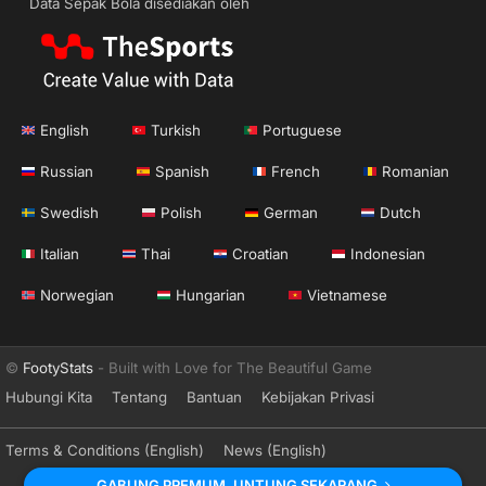
Data Sepak Bola disediakan oleh
English
Turkish
Portuguese
Russian
Spanish
French
Romanian
Swedish
Polish
German
Dutch
Italian
Thai
Croatian
Indonesian
Norwegian
Hungarian
Vietnamese
©
FootyStats
- Built with Love for The Beautiful Game
Hubungi Kita
Tentang
Bantuan
Kebijakan Privasi
Terms & Conditions (English)
News (English)
GABUNG PREMUM. UNTUNG SEKARANG.