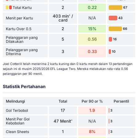
2
0.22
Total Kartu
67
403 min' /
N/A
Menit per Kartu
43
card
2
15%
Kartu Over 0.5
66
Pelanggaran yang
5
0.56
16
Dilakukan
Pelanggaran yang
3
0.33
10
Diterima
Joel Cotterill telah menerima 2 kartu kuning dan 0 kartu merah dalam 13 pertandingan
sejauh ini di musim 2025/2026 EFL League Two. Mereka melakukan rata-rata 0.56
pelanggaran per 90 menit.
Statistik Pertahanan
Melindungi
Total
Per 90 or %
Persentil
17
1.9
Gol Terbobol
3
Menit Per Gol
47 Menit'
N/A
3
Kebobolan
1
8%
Clean Sheets
3