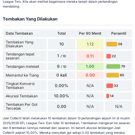
League Two. Kita akan melihat bagaimana mereka tampil dalam pertandingan
mendatang.
Tembakan Yang Dilakukan
Data Tembakan
Total
Per 90 Menit
Persentil
Tembakan Yang
10
1.12
56
Dilakukan
Tendangan tepat
1
0.11
22
/ 10
sasaran
9
1.00
Tendangan meleset
70
/ 10
0 kali
0.00
Memantul ke Tiang
65
Tingkat Konversi
0.00%
N/A
33
Tembakan
10.00%
N/A
Akurasi Tembakan
14
Tembakan Per Gol
0.00
N/A
N/A
Tercetak
Joel Cotterill telah melakukan 10 tembakan dalam 13 pertandingan sejauh ini di musim
2025/2026 EFL League Two. Dari total 10 tembakan, 1 tembakan mengarah ke sasaran
dan 9 tembakan lainnya meleset dari sasaran. Ini berarti akurasi tendangan Joel
Cotterill adalah 10.00%. Mereka mencetak gol setiap 0.00 tembakan yang mereka