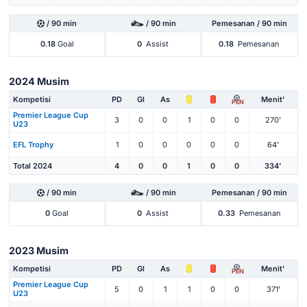
/ 90 min
/ 90 min
Pemesanan / 90 min
0.18
Goal
0
Assist
0.18
Pemesanan
2024 Musim
Kompetisi
PD
Gl
As
Menit'
PEN
Premier League Cup
3
0
0
1
0
0
270'
U23
EFL Trophy
1
0
0
0
0
0
64'
Total 2024
4
0
0
1
0
0
334'
/ 90 min
/ 90 min
Pemesanan / 90 min
0
Goal
0
Assist
0.33
Pemesanan
2023 Musim
Kompetisi
PD
Gl
As
Menit'
PEN
Premier League Cup
5
0
1
1
0
0
371'
U23