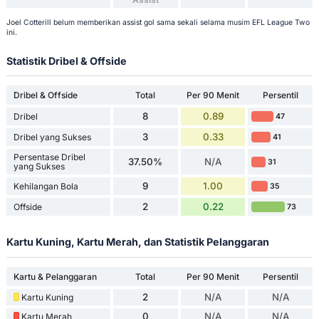
Joel Cotterill belum memberikan assist gol sama sekali selama musim EFL League Two
ini.
Statistik Dribel & Offside
Dribel & Offside
Total
Per 90 Menit
Persentil
8
0.89
Dribel
47
3
0.33
Dribel yang Sukses
41
Persentase Dribel
37.50%
N/A
31
yang Sukses
9
1.00
Kehilangan Bola
35
2
0.22
Offside
73
Kartu Kuning, Kartu Merah, dan Statistik Pelanggaran
Kartu & Pelanggaran
Total
Per 90 Menit
Persentil
2
N/A
N/A
Kartu Kuning
0
N/A
N/A
Kartu Merah