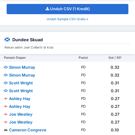
Unduh CSV (1 Kredit)
Unduh Sample CSV Gratis »
Dundee Skuad
Rekan setim Joel Cotterill di klub
Pemain Depan
Posisi
Gol / 90'
Simon Murray
0.32
PD
Simon Murray
0.32
PD
Scott Wright
0.31
PD
Scott Wright
0.31
PD
Ashley Hay
0.27
PD
Ashley Hay
0.27
PD
Joe Westley
0.27
PD
Joe Westley
0.27
PD
Cameron Congreve
0.10
PD