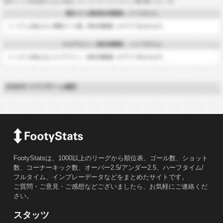
*後半ゴール=試合後半における得点 フランス-フランスアマチュア選手権2 グループE
累計ゴール数(発生回数順) - ハーフタイム
シーズンが始まると累積ゴール数（発生回数順）がグラフ化されます。
スコアライン（発生回数順） - ハーフタイム
シーズンが始まるとスコアライン（発生回数順）がグラフ化されます。
2026/27 クラブチーム統計
FootyStatsは、1000以上のリーグから順位表、ゴール数、ショット
数、コーナーキック数、オーバー2.5/アンダー2.5、ハーフタイム/
フルタイム、インプレーデータなどをまとめたサイトです。
ご質問・ご意見・ご感想などございましたら、お気軽にご連絡くだ
さい。
スタッツ