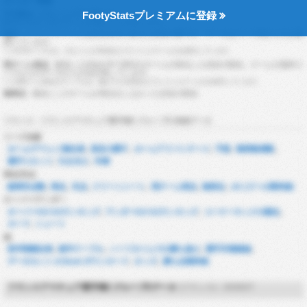
サッカー用語
FootyStatsプレミアムに登録
平均勝点
: 試合ごとの平均勝ち点。
数字が大きいほどチームが強いことを示します。
無失
: クリーンシートとは失点せずに終えた試合の事です。データはリーグ戦からのみ取
得しています。
*このCSテーブルは、少なくとも7試合以上プレイしたチームのみ表示しています。
両チーム得点
: 参加した試合の中で両方のチームが得点した試合の割合。チームの国内リ
ーグからのデータからのみ計算しています。
*この両チーム得点のテーブルは、最少でも7試合以上プレイしたチームのみ表示しています。
無得点
: 過去にこのチームが得点をしなかった試合の割合
フランス - フランスアマチュア選手権2 グループE 詳細データ
リーグ全般
ホーム/アウェイ順位表
,
直近の調子
,
ホームアドバンテージ
,
予想
,
観客動員数
,
選手スタッツ
,
引き分け
,
年俸
得点/失点
総得失点数
,
得点
,
失点
,
クリーンシート
,
両チーム得点
,
無得点
,
xG (ゴール期待値)
オーバー/アンダー
オーバー0.5~5.5ランキング
,
アンダー0.5~5.5ランキング
,
コーナーキックの順位
,
カード
,
シュート
他
前半戦順位表
,
後半テーブル
,
ハーフタイムでの勝ち負け
,
選手市場価値
,
データセット & Excel ダウンロード
,
オッズ
,
勝ち点期待値
フランスアマチュア選手権2 グループEデータ
(フランス) - 2026/27