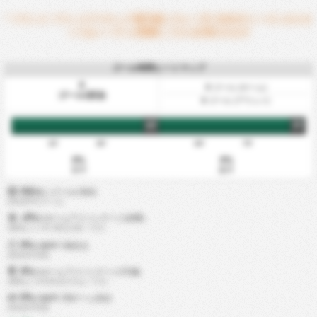
* フランス フランスアマチュア選手権2 グループE 2026/27シーズンのスタ
ッツはシーズンが開幕してから計算されます
ゴール時間ヒートマップ
0
0
ゴール (ホーム)
ゴール/試合
0
ゴール (アウェイ)
HT
FT
15'
30'
60'
75'
0%
0%
前半
後半
0分
毎にゴールが発生
(0試合中0ゴール)
0%
+
のホームアドバンテージ(攻撃)
(普段より 0% 得点が多いです)
0%
の確率で無失点
(0試合中0回)
0%
のホームアドバンテージ(守備)
(普段より0%失点が少ないです)
0%
の確率で両チーム得点
(0試合中0回)