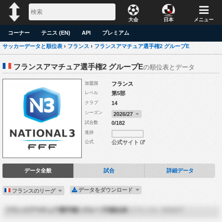
大会
日本
メニュー
コーナー
テニス (EN)
API
プレミアム
サッカーデータと順位表
›
フランス
›
フランスアマチュア選手権2 グループE
フランスアマチュア選手権2 グループE
の順位表とデータ
加盟国
フランス
レベル
第5部
クラブ
14
シーズン
2026/27
試合数
0/182
進捗
公式
公式サイト
データ全般
試合
詳細データ
データをダウンロード
フランスのリーグ
フランスアマチュア選手権2 グループE順位表
(フランス) - 2026/27