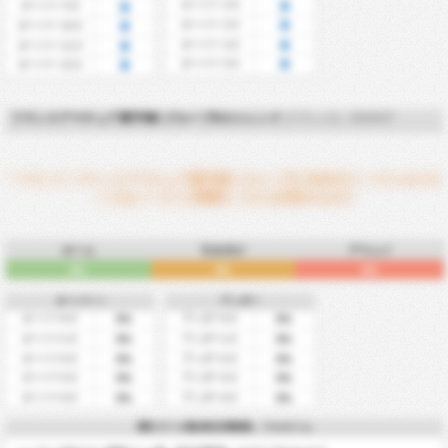
オーバー 2.5
オーバー 9.5
オーバー 3.5
オーバー 10.5
オーバー 4.5
オーバー 11.5
オーバー 5.5
オーバー 12.5
フランスアマチュア選手権2 グループEのトレンド
(フランス) - 2026/27
* フランス フランスアマチュア選手権2 グループE 2026/27シーズンのスタ
ッツはシーズンが開幕してから計算されます
ホーム
引き分け
アウェイ
0%
0%
0%
オーバー +
アンダー
オーバー0.5
アンダー0.5
0%
0%
オーバー1.5
アンダー1.5
0%
0%
オーバー2.5
アンダー2.5
0%
0%
オーバー3.5
アンダー3.5
0%
0%
オーバー4.5
アンダー4.5
0%
0%
累計ゴール数(発生回数順) - フルタイム