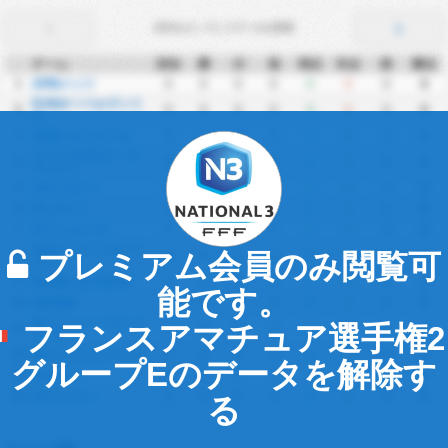
矢印をタップしてデータを変更
チーム
試合
勝
分
負
得点
失点
差
勝点
1
APMメッツ
0
0
0
0
0
0
0
0
FCMオーベルヴィリ
2
0
0
0
0
0
0
0
0
エ
3
ASMベルフォール
0
0
0
0
0
0
0
0
ジャンヌダルク・ド
4
0
0
0
0
0
0
0
0
ランシー
5
USイヴリー
0
0
0
0
0
0
0
0
6
FCメス Ⅱ
0
0
0
0
0
0
0
0
7
FCミュルーズ
0
0
0
0
0
0
0
0
ASナンシー＝ロレー
プレミアム会員のみ閲覧可
8
0
0
0
0
0
0
0
0
ヌ Ⅱ
9
Neuilly sur Marne
0
0
0
0
0
0
0
0
能です。
10
OCPAM
0
0
0
0
0
0
0
0
FCソショー＝モンベ
フランスアマチュア選手権2
11
0
0
0
0
0
0
0
0
リアル Ⅱ
12
RCストラスブール Ⅱ
0
0
0
0
0
0
0
0
グループEのデータを解除す
13
ESタオン
0
0
0
0
0
0
0
0
14
USトルシー
0
0
0
0
0
0
0
0
る