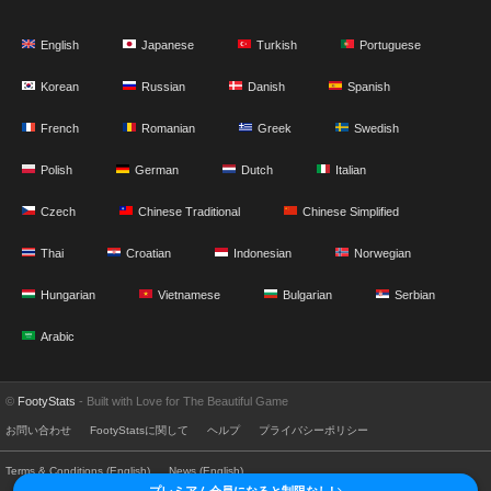
English
Japanese
Turkish
Portuguese
Korean
Russian
Danish
Spanish
French
Romanian
Greek
Swedish
Polish
German
Dutch
Italian
Czech
Chinese Traditional
Chinese Simplified
Thai
Croatian
Indonesian
Norwegian
Hungarian
Vietnamese
Bulgarian
Serbian
Arabic
©
FootyStats
- Built with Love for The Beautiful Game
お問い合わせ
FootyStatsに関して
ヘルプ
プライバシーポリシー
Terms & Conditions (English)
News (English)