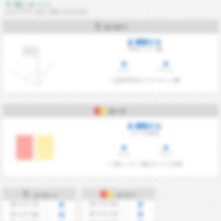
0%
- 低 リスク
(スコアラインはよく同じになります)
コーナー
解除する
平均コーナー数
ホーム
アウェイ
* 1試合平均のコーナーキック数
カード
解除する
カード/1試合
ホーム
アウェイ
*一発レッド = 2枚のカードと計算
カード +
コーナー +
オーバー 0.5
オーバー 7.5
オーバー 1.5
オーバー 8.5