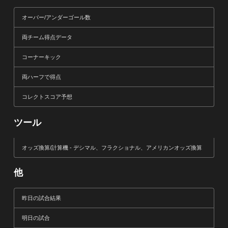
オーバー/アンダーゴール数
両チーム得点データ
コーナーキック
両ハーフで得点
コレクトスコア予想
ツール
オッズ換算/計算機 - デシマル、フラクショナル、アメリカンオッズ換算
他
昨日の試合結果
明日の試合