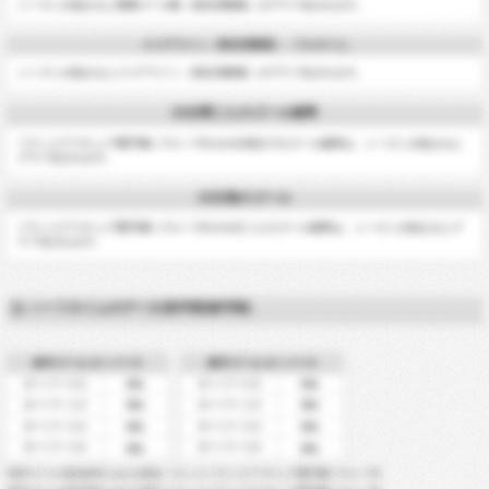
シーズンが始まると累積ゴール数（発生回数順）がグラフ化されます。
スコアライン（発生回数順） - フルタイム
シーズンが始まるとスコアライン（発生回数順）がグラフ化されます。
10分間ごとのゴール確率
フランスアマチュア選手権2 グループEの10分単位でのゴール確率は、シーズンが始まると
グラフ化されます。
15分毎のゴール
フランスアマチュア選手権2 グループEの15分ごとのゴール確率は、シーズンが始まるとグ
ラフ化されます。
ハーフタイムのデータ(前半戦/後半戦)
前半ゴール-オーバーX
後半ゴール-オーバーX
オーバー 0.5
オーバー 0.5
0%
0%
オーバー 1.5
オーバー 1.5
0%
0%
オーバー 2.5
オーバー 2.5
0%
0%
オーバー 3.5
オーバー 3.5
0%
0%
*前半ゴール=試合前半における得点 フランス-フランスアマチュア選手権2 グループE