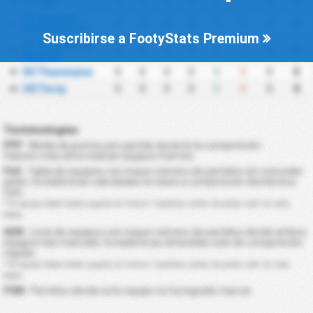
OCPAM
0
0
0
0
0
0
0
0
10
FC Sochaux
0
0
0
0
0
0
0
0
11
Montbeliard II
Suscribirse a FootyStats Premium
RC Strasbourg
0
0
0
0
0
0
0
0
12
Alsace II
ES Thaonnaise
0
0
0
0
0
0
0
0
13
US Torcy
0
0
0
0
0
0
0
0
14
Terminologías
PPP
: Media de puntos por partido durante la competición.
Valores más altos indican equipos fuertes.
Pa0
: Tabla de equipos con mayor número de partidos sin conceder
goles. Estadísticas calculadas en base a competición doméstica
solo.
* El equipo debe haber jugado al menos 7 partidos antes de poder salir en esta
tabla.
AEM
: Lista de equipos con mayor número de partidos donde ambos
equipos han marcado. Estadísticas obtenidas solo de competición
regular.
* El equipo debe haber jugado al menos 7 partidos antes de poder salir en esta
tabla.
PSM
: Partidos donde este equipo no ha logrado marcar.