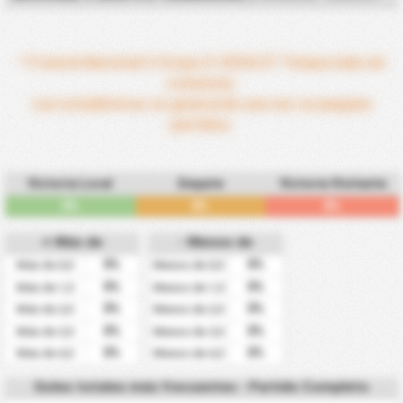
* Francia Nacional 3 Grupo E 2026/27 Temporada sin
comenzar.
Las estadísticas se generarán una vez se jueguen
partidos.
Victoria Local
Empate
Victoria Visitante
0%
0%
0%
+ Más de
- Menos de
0%
0%
Más de 0,5
Menos de 0,5
0%
0%
Más de 1,5
Menos de 1,5
0%
0%
Más de 2,5
Menos de 2,5
0%
0%
Más de 3,5
Menos de 3,5
0%
0%
Más de 4,5
Menos de 4,5
Goles totales más frecuentes - Partido Completo