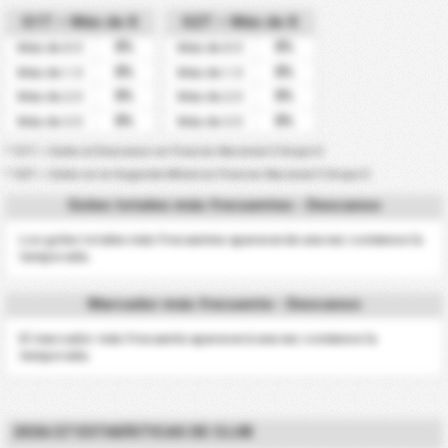
G1T – Más de X
G2T – Más de X
0%
0%
Más de 0.5
Más de 0.5
0%
0%
Más de 1.5
Más de 1.5
0%
0%
Más de 2.5
Más de 2.5
0%
0%
Más de 3.5
Más de 3.5
* G1T = Goles al Descanso en Francia-Nacional 3 Grupo E
* G2T = Goles en la Segunda Mitad en Francia-Nacional 3 Grupo E
Goles totales más frecuentes - Descanso
Los goles totales más frecuentes aparecerán una vez comience la
temporada.
Marcador más frecuente - Descanso
El marcador más frecuente aparecerá una vez comience la
temporada.
2026/27 ESTADÍSTICAS DE CLUB