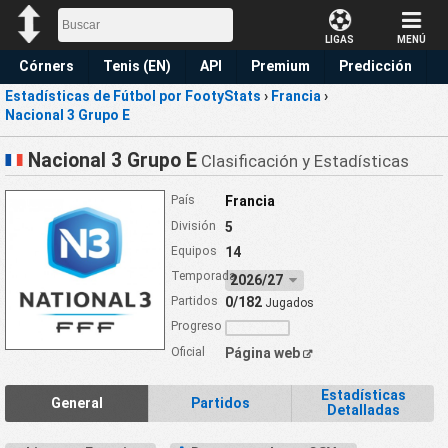
LIGAS
MENÚ
Córners
Tenis (EN)
API
Premium
Predicción
Estadísticas de Fútbol por FootyStats
›
Francia
›
Nacional 3 Grupo E
Nacional 3 Grupo E
Clasificación y Estadísticas
País
Francia
División
5
Equipos
14
Temporada
2026/27
Partidos
0/182
Jugados
Progreso
Oficial
Página web
Estadísticas
General
Partidos
Detalladas