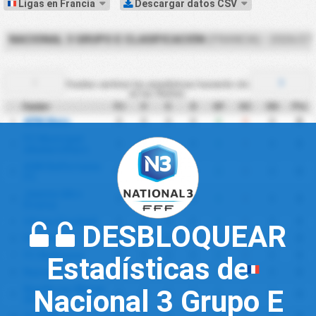
Ligas en Francia
Descargar datos CSV
NACIONAL 3 GRUPO E CLASIFICACIÓN
(FRANCIA) - 2026/27
Puedes cambiar las estadísticas haciendo clic
en las flechas.
Equipo
PJ
V
E
D
GF
GC
DG
Pts
APM Metz
0
0
0
0
0
0
0
0
1
FC Municipal
0
0
0
0
0
0
0
0
2
dAubervilliers
ASM Belfortaine
0
0
0
0
0
0
0
0
3
FC
Jeanne dArc
0
0
0
0
0
0
0
0
4
Drancy
US Ivry Football
0
0
0
0
0
0
0
0
5
DESBLOQUEAR
FC Metz II
0
0
0
0
0
0
0
0
6
FC Mulhouse
0
0
0
0
0
0
0
0
7
Estadísticas de
Nancy II
0
0
0
0
0
0
0
0
8
Neuilly sur Marne
Nacional 3 Grupo E
0
0
0
0
0
0
0
0
9
SFC