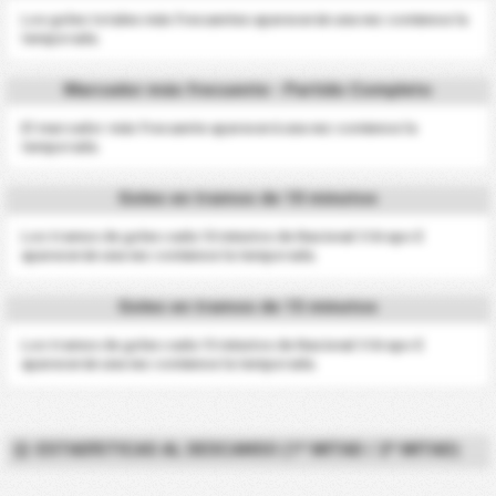
Los goles totales más frecuentes aparecerán una vez comience la
temporada.
Marcador más frecuente - Partido Completo
El marcador más frecuente aparecerá una vez comience la
temporada.
Goles en tramos de 10 minutos
Los tramos de goles cada 10 minutos de Nacional 3 Grupo E
aparecerán una vez comience la temporada.
Goles en tramos de 15 minutos
Los tramos de goles cada 15 minutos de Nacional 3 Grupo E
aparecerán una vez comience la temporada.
ESTADÍSTICAS AL DESCANSO (1ª MITAD / 2ª MITAD)