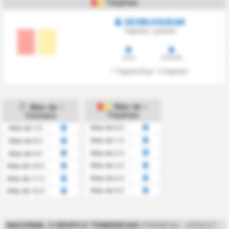
Tarjetas
DESBLOQUEAR
Tarjetas / partido
Local
Visitante
* Tarjeta Roja = 2 tarjetas.
Más de –
Más de –
Tarjetas
Córners
Más de 0.5
Más de 7.5
Más de 1.5
Más de 8.5
Más de 2.5
Más de 9.5
Más de 3.5
Más de 10.5
Más de 4.5
Más de 11.5
Más de 5.5
Más de 12.5
NACIONAL 3 GRUPO E TENDENCIAS
(FRANCIA) - 2026/27