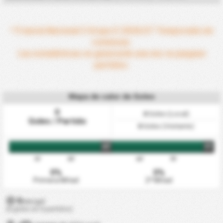
* Francia Nacional 3 Grupo E 2026/27 Temporada sin
comenzar.
Las estadísticas se generarán una vez se jueguen
partidos.
Mapa de calor de Goles
0
0
Goles (Local)
Goles / Partido
0
Goles (Visitante)
HT
FT
15'
30'
60'
75'
0%
0%
Primera Mitad
2ª Mitad
0
min/gol
(0 goles en 0 partidos)