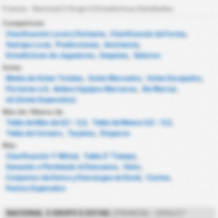
Francia - Nacional 3 Grupo E Estadísticas Detalladas
Competición
Clasificación Local y Visitante
,
Clasificación de Forma
,
Ventaja Local
,
Predicciones
,
Asistencia
,
Estadísticas de Jugadores
,
Empates
,
Salarios
Goles
Media de Goles Totales
,
Goles Marcados
,
Goles Encajados
,
Porterías a 0
,
Ambos Equipos Marcaron
,
Sin Marcar
,
xG (Goles Esperados)
Más de / Menos de
Tabla de Más de 0,5 – 5,5
,
Tabla de Menos 0,5 – 5,5
,
Tabla de Córners
,
Tarjetas
,
Disparos
Más
Clasificación 1ª Mitad
,
Tabla 2º Tiempo
,
Ganando o Perdiendo al Descanso
,
Valor
,
Conjuntos de Datos y Descargas en Excel
,
Cuotas
,
Puntos Esperados
NACIONAL 3 GRUPO E ESTAD.
(FRANCIA) - 2026/27