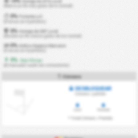
0%
+
Ventaja de ATQ Local
(Marca un 0% más goles de lo normal)
0%
Porterías a 0
(0 veces en 0 partidos)
0%
Ventaja de DEF Local
(Recibe un 0% menos goles de los normal)
0%
Ambos Equipos Marcaron
(0 veces en 0 partidos)
0%
- Bajo Riesgo
(El marcador suele ser consistente)
Córners
DESBLOQUEAR
Córners / partido
Local
Visitante
* Total Córners / Partido