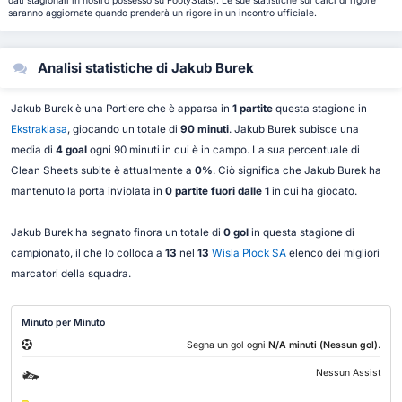
dati stagionali in nostro possesso su FootyStats). Le sue statistiche sui calci di rigore
saranno aggiornate quando prenderà un rigore in un incontro ufficiale.
Analisi statistiche di Jakub Burek
Jakub Burek è una Portiere che è apparsa in
1 partite
questa stagione in
Ekstraklasa
, giocando un totale di
90 minuti
. Jakub Burek subisce una
media di
4 goal
ogni 90 minuti in cui è in campo. La sua percentuale di
Clean Sheets subite è attualmente a
0%
. Ciò significa che Jakub Burek ha
mantenuto la porta inviolata in
0 partite fuori dalle 1
in cui ha giocato.
Jakub Burek ha segnato finora un totale di
0 gol
in questa stagione di
campionato, il che lo colloca a
13
nel
13
Wisla Plock SA
elenco dei migliori
marcatori della squadra.
Minuto per Minuto
.
Segna un gol ogni
N/A minuti (Nessun gol)
Nessun Assist