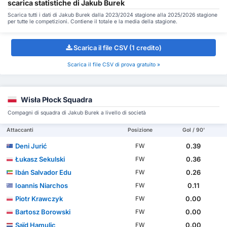
scarica statistiche di Jakub Burek
Scarica tutti i dati di Jakub Burek dalla 2023/2024 stagione alla 2025/2026 stagione
per tutte le competizioni. Contiene il totale e la media della stagione.
Scarica il file CSV (1 credito)
Scarica il file CSV di prova gratuito »
Wisła Płock Squadra
Compagni di squadra di Jakub Burek a livello di società
Attaccanti
Posizione
Gol / 90'
Deni Jurić
0.39
FW
Łukasz Sekulski
0.36
FW
Ibán Salvador Edu
0.26
FW
Ioannis Niarchos
0.11
FW
Piotr Krawczyk
0.00
FW
Bartosz Borowski
0.00
FW
Saïd Hamulic
0.00
FW