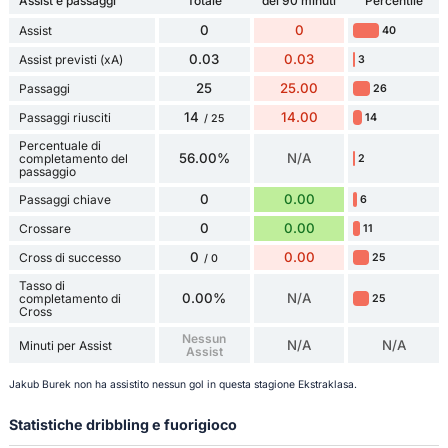
Assist e passaggi
Totale
dei 90 minuti
Percentile
0
0
Assist
40
0.03
0.03
Assist previsti (xA)
3
25
25.00
Passaggi
26
14
14.00
Passaggi riusciti
14
/ 25
Percentuale di
56.00%
N/A
completamento del
2
passaggio
0
0.00
Passaggi chiave
6
0
0.00
Crossare
11
0
0.00
Cross di successo
25
/ 0
Tasso di
0.00%
N/A
completamento di
25
Cross
Nessun
N/A
N/A
Minuti per Assist
Assist
Jakub Burek non ha assistito nessun gol in questa stagione Ekstraklasa.
Statistiche dribbling e fuorigioco