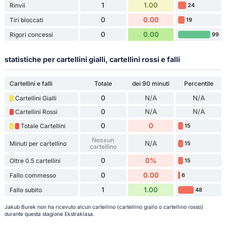
1
1.00
Rinvii
24
0
0.00
Tiri bloccati
19
0
0.00
Rigori concessi
99
statistiche per cartellini gialli, cartellini rossi e falli
Cartellini e falli
Totale
dei 90 minuti
Percentile
0
N/A
N/A
Cartellini Gialli
0
N/A
N/A
Cartellini Rossi
0
0
Totale Cartellini
15
Nessun
N/A
Minuti per cartellino
15
cartellino
0
0%
Oltre 0.5 cartellini
15
0
0.00
Fallo commesso
6
1
1.00
Fallo subito
48
Jakub Burek non ha ricevuto alcun cartellino (cartellino giallo o cartellino rosso)
durante questa stagione Ekstraklasa.