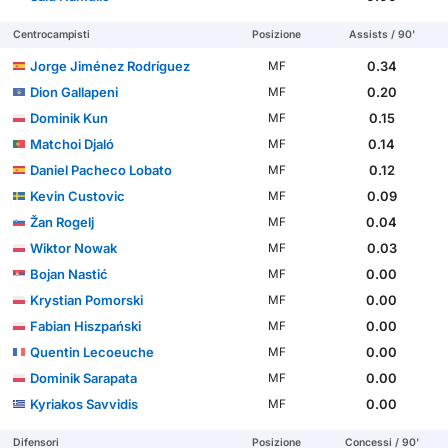
Centrocampisti
Posizione
Assists / 90'
Jorge Jiménez Rodríguez
0.34
MF
Dion Gallapeni
0.20
MF
Dominik Kun
0.15
MF
Matchoi Djaló
0.14
MF
Daniel Pacheco Lobato
0.12
MF
Kevin Custovic
0.09
MF
Žan Rogelj
0.04
MF
Wiktor Nowak
0.03
MF
Bojan Nastić
0.00
MF
Krystian Pomorski
0.00
MF
Fabian Hiszpański
0.00
MF
Quentin Lecoeuche
0.00
MF
Dominik Sarapata
0.00
MF
Kyriakos Savvidis
0.00
MF
Difensori
Posizione
Concessi / 90'