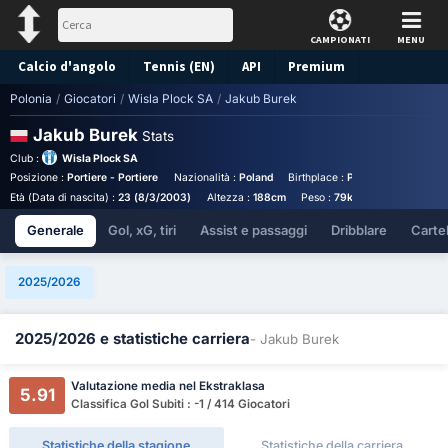
CAMPIONATI
MENU
Calcio d'angolo
Tennis (EN)
API
Premium
Polonia
/
Giocatori
/
Wisla Plock SA
/
Jakub Burek
Pronostico
Jakub Burek
Stats
Club :
Wisla Plock SA
Posizione :
Portiere - Portiere
Nazionalità :
Poland
Birthplace :
Poland - Poland
N
Età (Data di nascita) :
23 (8/3/2003)
Altezza :
188cm
Peso :
79kg
Generale
Gol, xG, tiri
Assist e passaggi
Dribblare
Cartell
2025/2026
2025/2026 e statistiche carriera
- Jakub Burek
Valutazione media nel Ekstraklasa
5.91
Classifica Gol Subiti : -1 / 414 Giocatori
Statistiche della stagione
Statistiche della carriera