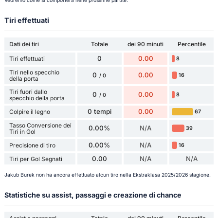
Vedremo come si comporterà nelle prossime partite.
Tiri effettuati
Dati dei tiri
Totale
dei 90 minuti
Percentile
0
0.00
Tiri effettuati
8
Tiri nello specchio
0
0.00
16
/ 0
della porta
Tiri fuori dallo
0
0.00
8
/ 0
specchio della porta
0 tempi
0.00
Colpire il legno
67
Tasso Conversione dei
0.00%
N/A
39
Tiri in Gol
0.00%
N/A
Precisione di tiro
16
0.00
N/A
N/A
Tiri per Gol Segnati
Jakub Burek non ha ancora effettuato alcun tiro nella Ekstraklasa 2025/2026 stagione.
Statistiche su assist, passaggi e creazione di chance