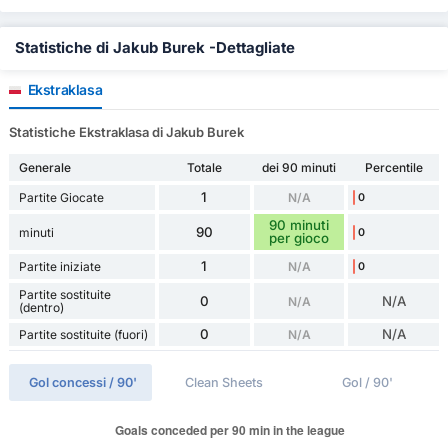
Statistiche di Jakub Burek -Dettagliate
Ekstraklasa
Statistiche Ekstraklasa di Jakub Burek
Generale
Totale
dei 90 minuti
Percentile
1
Partite Giocate
N/A
0
90 minuti
90
minuti
0
per gioco
1
Partite iniziate
N/A
0
Partite sostituite
0
N/A
N/A
(dentro)
0
N/A
Partite sostituite (fuori)
N/A
Gol concessi / 90'
Clean Sheets
Gol / 90'