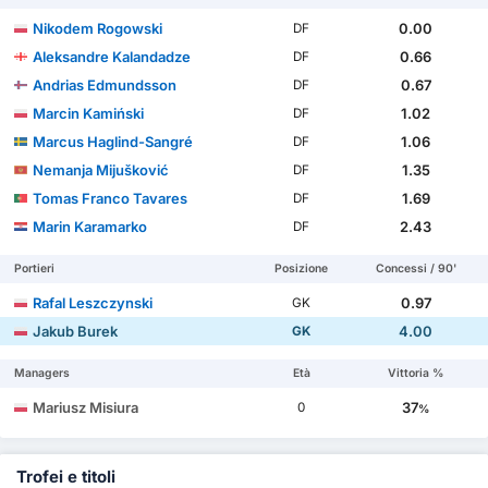
Nikodem Rogowski
0.00
DF
Aleksandre Kalandadze
0.66
DF
Andrias Edmundsson
0.67
DF
Marcin Kamiński
1.02
DF
Marcus Haglind-Sangré
1.06
DF
Nemanja Mijušković
1.35
DF
Tomas Franco Tavares
1.69
DF
Marin Karamarko
2.43
DF
Portieri
Posizione
Concessi / 90'
Rafal Leszczynski
0.97
GK
Jakub Burek
4.00
GK
Managers
Età
Vittoria %
Mariusz Misiura
37
0
%
Trofei e titoli