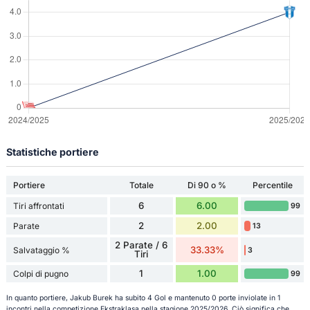
Statistiche portiere
Portiere
Totale
Di 90 o %
Percentile
6
6.00
Tiri affrontati
99
2
2.00
Parate
13
2 Parate / 6
33.33%
Salvataggio %
3
Tiri
1
1.00
Colpi di pugno
99
In quanto portiere, Jakub Burek ha subito 4 Gol e mantenuto 0 porte inviolate in 1
incontri nella competizione Ekstraklasa nella stagione 2025/2026. Ciò significa che