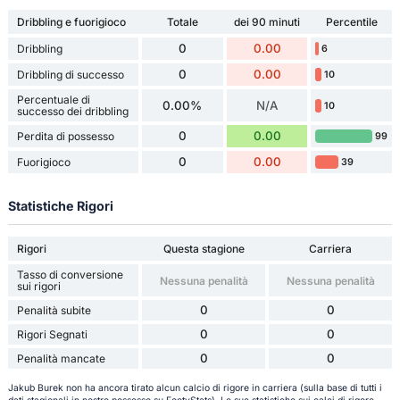
Dribbling e fuorigioco
Totale
dei 90 minuti
Percentile
0
0.00
Dribbling
6
0
0.00
Dribbling di successo
10
Percentuale di
0.00%
N/A
10
successo dei dribbling
0
0.00
Perdita di possesso
99
0
0.00
Fuorigioco
39
Statistiche Rigori
Rigori
Questa stagione
Carriera
Tasso di conversione
Nessuna penalità
Nessuna penalità
sui rigori
0
0
Penalità subite
0
0
Rigori Segnati
0
0
Penalità mancate
Jakub Burek non ha ancora tirato alcun calcio di rigore in carriera (sulla base di tutti i