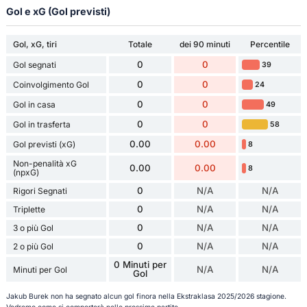
Gol e xG (Gol previsti)
Gol, xG, tiri
Totale
dei 90 minuti
Percentile
0
0
Gol segnati
39
0
0
Coinvolgimento Gol
24
0
0
Gol in casa
49
0
0
Gol in trasferta
58
0.00
0.00
Gol previsti (xG)
8
Non-penalità xG
0.00
0.00
8
(npxG)
0
N/A
N/A
Rigori Segnati
0
N/A
N/A
Triplette
0
N/A
N/A
3 o più Gol
0
N/A
N/A
2 o più Gol
0 Minuti per
N/A
N/A
Minuti per Gol
Gol
Jakub Burek non ha segnato alcun gol finora nella Ekstraklasa 2025/2026 stagione.