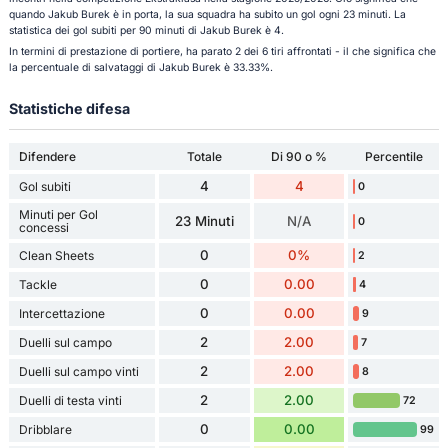
quando Jakub Burek è in porta, la sua squadra ha subito un gol ogni 23 minuti. La
statistica dei gol subiti per 90 minuti di Jakub Burek è 4.
In termini di prestazione di portiere, ha parato 2 dei 6 tiri affrontati - il che significa che
la percentuale di salvataggi di Jakub Burek è 33.33%.
Statistiche difesa
Difendere
Totale
Di 90 o %
Percentile
4
4
Gol subiti
0
Minuti per Gol
23 Minuti
N/A
0
concessi
0
0%
Clean Sheets
2
0
0.00
Tackle
4
0
0.00
Intercettazione
9
2
2.00
Duelli sul campo
7
2
2.00
Duelli sul campo vinti
8
2
2.00
Duelli di testa vinti
72
0
0.00
Dribblare
99