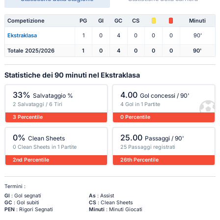
Competizione
PG
Gl
GC
CS
Minuti
Ekstraklasa
1
0
4
0
0
0
90'
Totale 2025/2026
1
0
4
0
0
0
90'
Statistiche dei 90 minuti nel Ekstraklasa
33%
4.00
Salvataggio %
Gol concessi / 90'
2 Salvataggi / 6 Tiri
4 Gol in 1 Partite
3 Percentile
0 Percentile
0%
25.00
Clean Sheets
Passaggi / 90'
0 Clean Sheets in 1 Partite
25 Passaggi registrati
2nd Percentile
26th Percentile
Termini :
Gl
: Gol segnati
As
: Assist
GC
: Gol subiti
CS
: Clean Sheets
PEN
: Rigori Segnati
Minuti
: Minuti Giocati