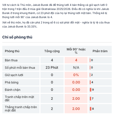
Với tư cách là Thủ môn, Jakub Burek đã để thủng lưới 4 bàn thắng và giữ sạch lưới 0
trận trong 1 trận đấu ở mùa giải Ekstraklasa 2025/2026. Điều đó có nghĩa là khi Jakub
Burek ở trong khung thành, cứ 23 phút đội của họ lại thủng lưới một bàn. Thống kê bị
thủng lưới mỗi 90’ của Jakub Burek là 4.
Xét về thủ môn, họ đã cản phá 2 trong số 6 cú sút phải đối mặt - nghĩa là tỷ lệ cứu thua
của Jakub Burek là 33.33%.
Chỉ số phòng thủ
Mỗi 90' hoặc
Phòng thủ
Tổng cộng
Phần trăm
%
4
4
Bàn thua
0
23 Phút
N/A
Số phút mỗi bàn thua
0
0
0%
Giữ sạch lưới
2
0
0.00
Phá bóng
4
0
0.00
Đánh chặn
9
Tranh chấp trên mặt
2
2.00
7
đất
Thắng tranh chấp trên
2
2.00
8
mặt đất