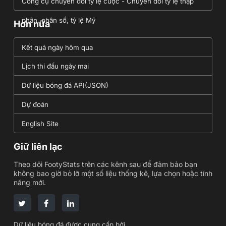
Công cụ chuyển đổi tỷ lệ cược - Chuyển đổi tỷ lệ thập
phân, phân số, tỷ lệ Mỹ
Hơn nữa
Kết quả ngày hôm qua
Lịch thi đấu ngày mai
Dữ liệu bóng đá API(JSON)
Dự đoán
English Site
Giữ liên lạc
Theo dõi FootyStats trên các kênh sau để đảm bảo bạn
không bao giờ bỏ lỡ một số liệu thống kê, lựa chọn hoặc tính
năng mới.
Dữ liệu bóng đá được cung cấp bởi