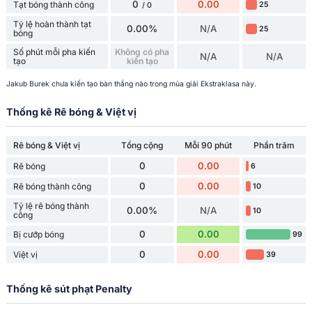
0
0.00
Tạt bóng thành công
25
/ 0
Tỷ lệ hoàn thành tạt
0.00%
N/A
25
bóng
Số phút mỗi pha kiến ​​
Không có pha
N/A
N/A
tạo
kiến ​​tạo
Jakub Burek chưa kiến ​​tạo bàn thắng nào trong mùa giải Ekstraklasa này.
Thống kê Rê bóng & Việt vị
Rê bóng & Việt vị
Tổng cộng
Mỗi 90 phút
Phần trăm
0
0.00
Rê bóng
6
0
0.00
Rê bóng thành công
10
Tỷ lệ rê bóng thành
0.00%
N/A
10
công
0
0.00
Bị cướp bóng
99
0
0.00
Việt vị
39
Thống kê sút phạt Penalty