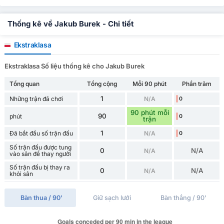
Thống kê về Jakub Burek - Chi tiết
Ekstraklasa
Ekstraklasa Số liệu thống kê cho Jakub Burek
Tổng quan
Tổng cộng
Mỗi 90 phút
Phần trăm
1
Những trận đã chơi
N/A
0
90 phút mỗi
90
phút
0
trận
1
Đã bắt đầu số trận đấu
N/A
0
Số trận đấu được tung
0
N/A
N/A
vào sân để thay người
Số trận đấu bị thay ra
0
N/A
N/A
khỏi sân
Bàn thua / 90'
Giữ sạch lưới
Bàn thắng / 90'