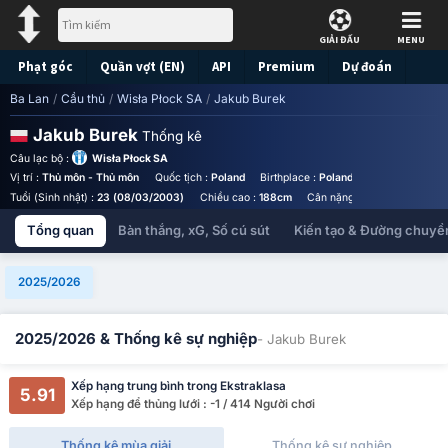
GIẢI ĐẤU
MENU
Phạt góc
Quần vợt (EN)
API
Premium
Dự đoán
Ba Lan
/
Cầu thủ
/
Wisła Płock SA
/
Jakub Burek
Jakub Burek
Thống kê
Câu lạc bộ :
Wisła Płock SA
Vị trí :
Thủ môn - Thủ môn
Quốc tịch :
Poland
Birthplace :
Poland - Poland
Số áo 
Tuổi (Sinh nhật) :
23 (08/03/2003)
Chiều cao :
188cm
Cân nặng :
79kg
Tổng quan
Bàn thắng, xG, Số cú sút
Kiến tạo & Đường chuyề
2025/2026
2025/2026 & Thống kê sự nghiệp
- Jakub Burek
Xếp hạng trung bình trong Ekstraklasa
5.91
Xếp hạng để thủng lưới : -1 / 414 Người chơi
Thống kê mùa giải
Thống kê sự nghiệp