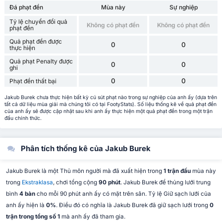
Đá phạt đền
Mùa này
Sự nghiệp
Tỷ lệ chuyển đổi quả
Không có phạt đền
Không có phạt đền
phạt đền
Quả phạt đền được
0
0
thực hiện
Quả phạt Penalty được
0
0
ghi
0
0
Phạt đền thất bại
Jakub Burek chưa thực hiện bất kỳ cú sút phạt nào trong sự nghiệp của anh ấy (dựa trên
tất cả dữ liệu mùa giải mà chúng tôi có tại FootyStats). Số liệu thống kê về quả phạt đền
của anh ấy sẽ được cập nhật sau khi anh ấy thực hiện một quả phạt đền trong một trận
đấu chính thức.
Phân tích thống kê của Jakub Burek
Jakub Burek là một Thủ môn người mà đã xuất hiện trong
1 trận đấu
mùa này
trong
Ekstraklasa
, chơi tổng cộng
90 phút
. Jakub Burek để thủng lưới trung
bình
4 bàn
cho mỗi 90 phút anh ấy có mặt trên sân. Tỷ lệ Giữ sạch lưới của
anh ấy hiện là
0%
. Điều đó có nghĩa là Jakub Burek đã giữ sạch lưới trong
0
trận trong tổng số 1
mà anh ấy đã tham gia.