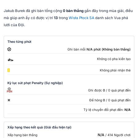
Jakub Burek đã ghi bàn tổng cộng
0 bàn thắng
gần đây trong mùa giải, điều
mà giúp anh ấy có được vị trí
13
trong
Wisła Płock SA
danh sách Vua phá
lưới của Đội.
Theo từng phút
Ghi bàn mỗi
N/A phút (Không bàn thắng)
Không có pha kiến ​​tạo
Không phải nhận thẻ
Kỷ lục sút phạt Penalty (Sự nghiệp)
Ghi được
0
/ 0 quả phạt đền
PEN
Để hỏng
0
/ 0 quả phạt đền
Tỷ lệ chuyển đổi phạt đền:
N/A
Xếp hạng theo kết quả (Giải đấu hiện tại)
N/A
Xếp hạng bàn thắng
/ 414 Người chơi