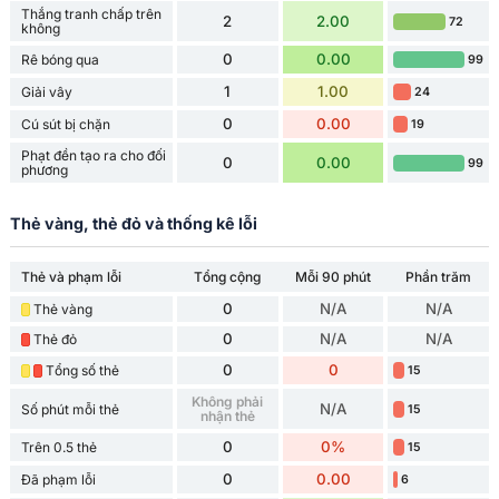
Thắng tranh chấp trên
2
2.00
72
không
0
0.00
Rê bóng qua
99
1
1.00
Giải vây
24
0
0.00
Cú sút bị chặn
19
Phạt đền tạo ra cho đối
0
0.00
99
phương
Thẻ vàng, thẻ đỏ và thống kê lỗi
Thẻ và phạm lỗi
Tổng cộng
Mỗi 90 phút
Phần trăm
0
N/A
N/A
Thẻ vàng
0
N/A
N/A
Thẻ đỏ
0
0
Tổng số thẻ
15
Không phải
N/A
Số phút mỗi thẻ
15
nhận thẻ
0
0%
Trên 0.5 thẻ
15
0
0.00
Đã phạm lỗi
6