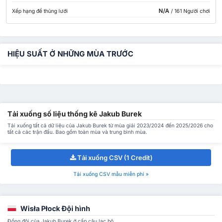
N/A
Xếp hạng để thủng lưới
/ 161 Người chơi
HIỆU SUẤT Ở NHỮNG MÙA TRƯỚC
Tải xuống số liệu thống kê Jakub Burek
Tải xuống tất cả dữ liệu của Jakub Burek từ mùa giải 2023/2024 đến 2025/2026 cho
tất cả các trận đấu. Bao gồm toàn mùa và trung bình mùa.
Tải xuống CSV (1 Credit)
Tải xuống CSV mẫu miễn phí »
Wisła Płock Đội hình
Đồng đội của Jakub Burek ở cấp câu lạc bộ