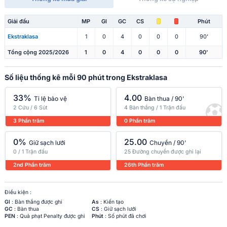
Giải đấu
MP
Gl
GC
CS
Phút
Ekstraklasa
1
0
4
0
0
0
90'
Tổng cộng 2025/2026
1
0
4
0
0
0
90'
Số liệu thống kê mỗi 90 phút trong Ekstraklasa
33%
4.00
Tỉ lệ bảo vệ
Bàn thua / 90'
2 Cứu / 6 Sút
4 Bàn thắng / 1 Trận đấu
3 Phần trăm
0 Phần trăm
0%
25.00
Giữ sạch lưới
Chuyền / 90'
0 / 1 Trận đấu
25 Đường chuyền được ghi lại
2nd Phần trăm
26th Phần trăm
Điều kiện :
Gl
: Bàn thắng được ghi
As
: Kiến tạo
GC
: Bàn thua
CS
: Giữ sạch lưới
PEN
: Quả phạt Penalty được ghi
Phút
: Số phút đã chơi