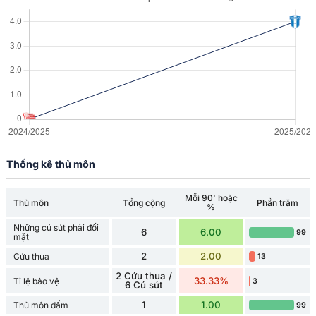
Thống kê thủ môn
Mỗi 90' hoặc
Thủ môn
Tổng cộng
Phần trăm
%
Những cú sút phải đối
6
6.00
99
mặt
2
2.00
Cứu thua
13
2 Cứu thua /
33.33%
Tỉ lệ bảo vệ
3
6 Cú sút
1
1.00
Thủ môn đấm
99