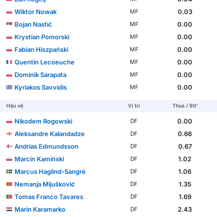
Wiktor Nowak
0.03
MF
Bojan Nastić
0.00
MF
Krystian Pomorski
0.00
MF
Fabian Hiszpański
0.00
MF
Quentin Lecoeuche
0.00
MF
Dominik Sarapata
0.00
MF
Kyriakos Savvidis
0.00
MF
Hậu vệ
Vị trí
Thua / 90'
Nikodem Rogowski
0.00
DF
Aleksandre Kalandadze
0.66
DF
Andrias Edmundsson
0.67
DF
Marcin Kamiński
1.02
DF
Marcus Haglind-Sangré
1.06
DF
Nemanja Mijušković
1.35
DF
Tomas Franco Tavares
1.69
DF
Marin Karamarko
2.43
DF