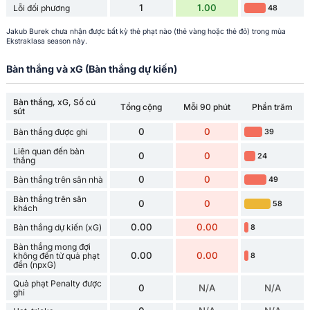
1
1.00
Lỗi đối phương
48
Jakub Burek chưa nhận được bất kỳ thẻ phạt nào (thẻ vàng hoặc thẻ đỏ) trong mùa
Ekstraklasa season này.
Bàn thắng và xG (Bàn thắng dự kiến)
Bàn thắng, xG, Số cú
Tổng cộng
Mỗi 90 phút
Phần trăm
sút
0
0
Bàn thắng được ghi
39
Liên quan đến bàn
0
0
24
thắng
0
0
Bàn thắng trên sân nhà
49
Bàn thắng trên sân
0
0
58
khách
0.00
0.00
Bàn thắng dự kiến (xG)
8
Bàn thắng mong đợi
0.00
0.00
không đến từ quả phạt
8
đền (npxG)
Quả phạt Penalty được
0
N/A
N/A
ghi