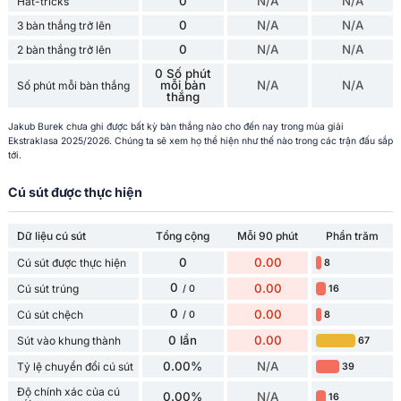
0
N/A
N/A
Hat-tricks
0
N/A
N/A
3 bàn thắng trở lên
0
N/A
N/A
2 bàn thắng trở lên
0 Số phút
mỗi bàn
N/A
N/A
Số phút mỗi bàn thắng
thắng
Jakub Burek chưa ghi được bất kỳ bàn thắng nào cho đến nay trong mùa giải
Ekstraklasa 2025/2026. Chúng ta sẽ xem họ thể hiện như thế nào trong các trận đấu sắp
tới.
Cú sút được thực hiện
Dữ liệu cú sút
Tổng cộng
Mỗi 90 phút
Phần trăm
0
0.00
Cú sút được thực hiện
8
0
0.00
Cú sút trúng
16
/ 0
0
0.00
Cú sút chệch
8
/ 0
0 lần
0.00
Sút vào khung thành
67
0.00%
N/A
Tỷ lệ chuyển đổi cú sút
39
Độ chính xác của cú
0.00%
N/A
16