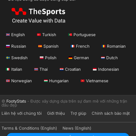
English
Turkish
Portuguese
Russian
Spanish
French
Romanian
Swedish
Polish
German
Dutch
Italian
Thai
Croatian
Indonesian
Norwegian
Hungarian
Vietnamese
©
FootyStats
- Được xây dựng dựa trên sự đam mê với những trận
đấu đẹp
Liên hệ với chúng tôi
Giới thiệu
Trợ giúp
Chính sách bảo mật
Terms & Conditions (English)
News (English)