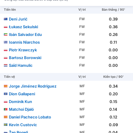
Tiến lên
Vị trí
Bàn thắng / 90'
Deni Jurić
0.39
FW
Łukasz Sekulski
0.36
FW
Ibán Salvador Edu
0.26
FW
Ioannis Niarchos
0.11
FW
Piotr Krawczyk
0.00
FW
Bartosz Borowski
0.00
FW
Saïd Hamulic
0.00
FW
Tiền vệ
Vị trí
Kiến tạo / 90'
Jorge Jiménez Rodríguez
0.34
MF
Dion Gallapeni
0.20
MF
Dominik Kun
0.15
MF
Matchoi Djaló
0.14
MF
Daniel Pacheco Lobato
0.12
MF
Kevin Custovic
0.09
MF
Žan Rogelj
0.04
MF