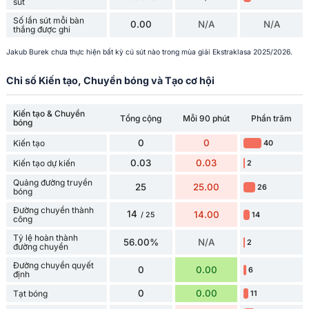
sút
Số lần sút mỗi bàn
0.00
N/A
N/A
thắng được ghi
Jakub Burek chưa thực hiện bất kỳ cú sút nào trong mùa giải Ekstraklasa 2025/2026.
Chỉ số Kiến tạo, Chuyền bóng và Tạo cơ hội
Kiến tạo & Chuyền
Tổng cộng
Mỗi 90 phút
Phần trăm
bóng
0
0
Kiến tạo
40
0.03
0.03
Kiến tạo dự kiến
2
Quảng đường truyền
25
25.00
26
bóng
Đường chuyền thành
14
14.00
14
/ 25
công
Tỷ lệ hoàn thành
56.00%
N/A
2
đường chuyền
Đường chuyền quyết
0
0.00
6
định
0
0.00
Tạt bóng
11