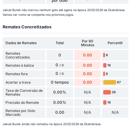
por Golo
Jakub Burek não marcou nenhum golo até agora na época 2025/2026 da Ekstraklasa.
Vamos ver como se comporta nos próximos jogos.
Remates Concretizados
Por 90
Dados de Remates
Total
Percentil
Minutos
Remates
0
0.00
8
Concretizados
0
0.00
Remates à baliza
16
/ 0
0
0.00
Remates fora
8
/ 0
0 tempos
0.00
Acertar a trave
67
Taxa de Conversão de
0.00%
N/A
39
Remates
0.00%
N/A
Precisão do Remate
16
Remates por Golo
0.00
N/A
N/A
Marcado
Jakub Burek ainda não rematou na época 2025/2026 da Ekstraklasa.