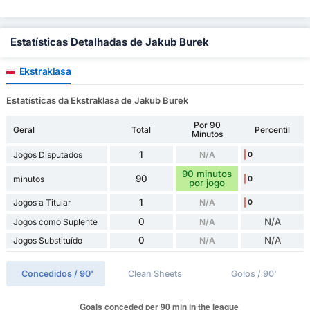
Estatísticas Detalhadas de Jakub Burek
Ekstraklasa
Estatísticas da Ekstraklasa de Jakub Burek
Por 90
Geral
Total
Percentil
Minutos
1
Jogos Disputados
N/A
0
90 minutos
90
minutos
0
por jogo
1
Jogos a Titular
N/A
0
0
N/A
Jogos como Suplente
N/A
0
N/A
Jogos Substituído
N/A
Concedidos / 90'
Clean Sheets
Golos / 90'