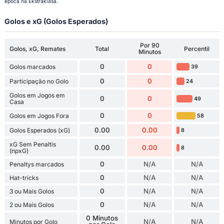
época na Ekstraklasa.
Golos e xG (Golos Esperados)
Por 90
Golos, xG, Remates
Total
Percentil
Minutos
0
0
Golos marcados
39
0
0
Participação no Golo
24
Golos em Jogos em
0
0
49
Casa
0
0
Golos em Jogos Fora
58
0.00
0.00
Golos Esperados (xG)
8
xG Sem Penaltis
0.00
0.00
8
(npxG)
0
N/A
N/A
Penaltys marcados
0
N/A
N/A
Hat-tricks
0
N/A
N/A
3 ou Mais Golos
0
N/A
N/A
2 ou Mais Golos
0 Minutos
N/A
N/A
Minutos por Golo