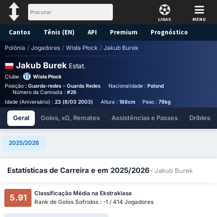
LIGAS
MENU
Cantos
Tênis (EN)
API
Premium
Prognóstico
Polónia
/
Jogadores
/
Wisła Płock
/
Jakub Burek
Jakub Burek
Estat.
Clube :
Wisła Płock
Posição :
Guarda-redes - Guarda Redes
Nacionalidade :
Poland
Birthplace :
Poland
Número da Camisola :
#26
Idade (Aniversário) :
23 (8/03 2003)
Altura :
188cm
Peso :
79kg
Geral
Golos, xG, Remates
Assistências e Passes
Dribles
2025/2026
Estatísticas de Carreira e em 2025/2026
- Jakub Burek
Classificação Média na Ekstraklasa
5.91
Rank de Golos Sofridos : -1 / 414 Jogadores