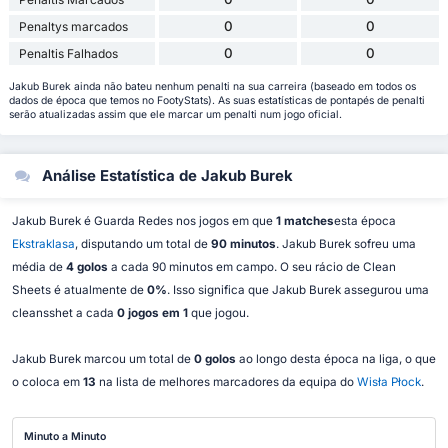
0
0
Penaltys marcados
0
0
Penaltis Falhados
Jakub Burek ainda não bateu nenhum penalti na sua carreira (baseado em todos os
dados de época que temos no FootyStats). As suas estatísticas de pontapés de penalti
serão atualizadas assim que ele marcar um penalti num jogo oficial.
Análise Estatística de Jakub Burek
Jakub Burek é Guarda Redes nos jogos em que
1 matches
esta época
Ekstraklasa
, disputando um total de
90 minutos
. Jakub Burek sofreu uma
média de
4 golos
a cada 90 minutos em campo. O seu rácio de Clean
Sheets é atualmente de
0%
. Isso significa que Jakub Burek assegurou uma
cleansshet a cada
0 jogos em 1
que jogou.
Jakub Burek marcou um total de
0 golos
ao longo desta época na liga, o que
o coloca em
13
na lista de melhores marcadores da equipa do
Wisła Płock
.
Minuto a Minuto