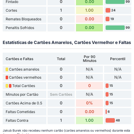
0
0.00
Fintado
99
1
1.00
Cortes
24
0
0.00
Remates Bloqueados
19
0
0.00
Penaltis Sofridos
99
Estatísticas de Cartões Amarelos, Cartões Vermelhor e Faltas
Por 90
Cartões e Faltas
Total
Percentil
Minutos
0
N/A
N/A
Cartões amarelos
0
N/A
N/A
Cartões vermelhos
0
0
Total Cartões
15
N/A
Minutos por Cartão
Sem Cartões
15
0
0%
Cartões Acima de 0.5
15
0
0.00
Faltas Cometidas
6
1
1.00
Faltas Contra
48
Jakub Burek não recebeu nenhum cartão (carões amarelos ou vermelhos) durante esta