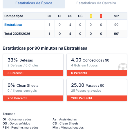
Estatísticas de Época
Estatísticas da Carreira
Competição
PJ
Gl
GS
CS
Min
Ekstraklasa
1
0
4
0
0
0
90'
Total 2025/2026
1
0
4
0
0
0
90'
Estatísticas por 90 minutos na Ekstraklasa
33%
4.00
Defesas
Concedidos / 90'
2 Defesas / 6 Chutes
4 Gols em 1 Jogos
3 Percentil
0 Percentil
0%
25.00
Clean Sheets
Passes / 90'
0 / 1 jogos sem gols
25 Passes gravados
2nd Percentil
26th Percentil
Termos :
Gl
: Golos marcados
As
: Assistências
GS
: Golos sofridos
CS
: Clean Sheets
PEN
: Penaltys marcados
Min
: Minutos jogados