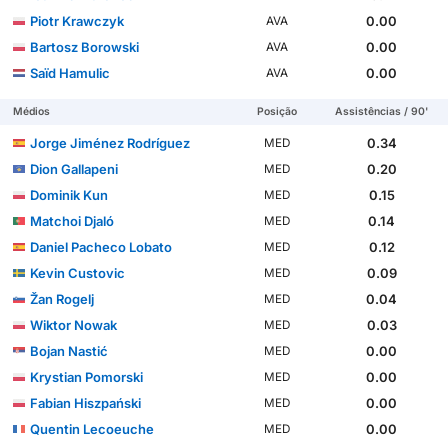
Piotr Krawczyk
0.00
AVA
Bartosz Borowski
0.00
AVA
Saïd Hamulic
0.00
AVA
Médios
Posição
Assistências / 90'
Jorge Jiménez Rodríguez
0.34
MED
Dion Gallapeni
0.20
MED
Dominik Kun
0.15
MED
Matchoi Djaló
0.14
MED
Daniel Pacheco Lobato
0.12
MED
Kevin Custovic
0.09
MED
Žan Rogelj
0.04
MED
Wiktor Nowak
0.03
MED
Bojan Nastić
0.00
MED
Krystian Pomorski
0.00
MED
Fabian Hiszpański
0.00
MED
Quentin Lecoeuche
0.00
MED