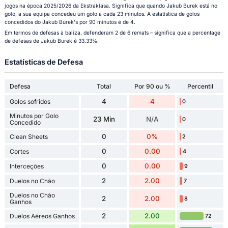
jogos na época 2025/2026 da Ekstraklasa. Significa que quando Jakub Burek está no
golo, a sua equipa concedeu um golo a cada 23 minutos. A estatística de golos
concedidos do Jakub Burek's por 90 minutos é de 4.
Em termos de defesas à baliza, defenderam 2 de 6 remats – significa que a percentage
de defesas de Jakub Burek é 33.33%.
Estatísticas de Defesa
Defesa
Total
Por 90 ou %
Percentil
4
4
Golos sofridos
0
Minutos por Golo
23 Min
N/A
0
Concedido
0
0%
Clean Sheets
2
0
0.00
Cortes
4
0
0.00
Interceções
9
2
2.00
Duelos no Chão
7
Duelos no Chão
2
2.00
8
Ganhos
2
2.00
Duelos Aéreos Ganhos
72