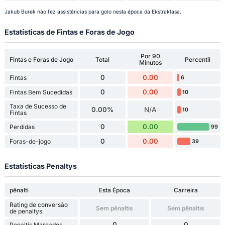
Jakub Burek não fez assistências para golo nesta época da Ekstraklasa.
Estatísticas de Fintas e Foras de Jogo
Por 90
Fintas e Foras de Jogo
Total
Percentil
Minutos
0
0.00
Fintas
6
0
0.00
Fintas Bem Sucedidas
10
Taxa de Sucesso de
0.00%
N/A
10
Fintas
0
0.00
Perdidas
99
0
0.00
Foras-de-jogo
39
Estatísticas Penaltys
pênalti
Esta Época
Carreira
Rating de conversão
Sem pênaltis
Sem pênaltis
de penaltys
0
0
Penaltis Marcados