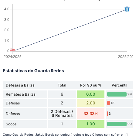
Estatísticas do Guarda Redes
Defesas à Baliza
Total
Por 90 ou %
Percentil
6
6.00
Remates à Baliza
99
2
2.00
Defesas
13
2 Defesas /
33.33%
Defesas
3
6 Remates
1
1.00
Socos
99
Como Guarda Redes, Jakub Burek concedeu 4 golos e teve 0 jogos sem sofrer em 1