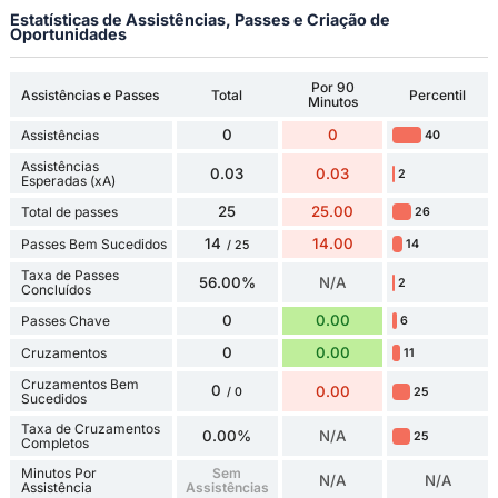
Estatísticas de Assistências, Passes e Criação de
Oportunidades
Por 90
Assistências e Passes
Total
Percentil
Minutos
0
0
Assistências
40
Assistências
0.03
0.03
2
Esperadas (xA)
25
25.00
Total de passes
26
14
14.00
Passes Bem Sucedidos
14
/ 25
Taxa de Passes
56.00%
N/A
2
Concluídos
0
0.00
Passes Chave
6
0
0.00
Cruzamentos
11
Cruzamentos Bem
0
0.00
25
/ 0
Sucedidos
Taxa de Cruzamentos
0.00%
N/A
25
Completos
Minutos Por
Sem
N/A
N/A
Assistência
Assistências