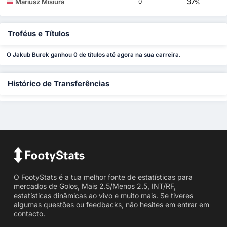
Mariusz Misiura
37
0
%
Troféus e Títulos
O Jakub Burek ganhou 0 de títulos até agora na sua carreira.
Histórico de Transferências
O FootyStats é a tua melhor fonte de estatísticas para
mercados de Golos, Mais 2.5/Menos 2.5, INT/RF,
estatísticas dinâmicas ao vivo e muito mais. Se tiveres
algumas questões ou feedbacks, não hesites em entrar em
contacto.