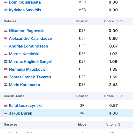
Dominik Sarapata
0.00
MED
Kyriakos Savvidis
0.00
MED
Defesas
Posição
Conce. / 90'
Nikodem Rogowski
0.00
DEF
Aleksandre Kalandadze
0.66
DEF
Andrias Edmundsson
0.67
DEF
Marcin Kamiński
1.02
DEF
Marcus Haglind-Sangré
1.06
DEF
Nemanja Mijušković
1.35
DEF
Tomas Franco Tavares
1.69
DEF
Marin Karamarko
2.43
DEF
Guarda-redes
Posição
Conce. / 90'
Rafal Leszczynski
0.97
GR
Jakub Burek
4.00
GR
Gestores
Idade
Vitória %