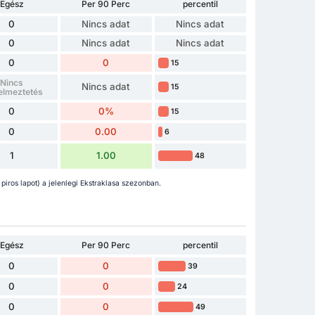
Egész
Per 90 Perc
percentil
0
Nincs adat
Nincs adat
0
Nincs adat
Nincs adat
0
0
15
Nincs
Nincs adat
15
elmeztetés
0
0%
15
0
0.00
6
1
1.00
48
iros lapot) a jelenlegi Ekstraklasa szezonban.
Egész
Per 90 Perc
percentil
0
0
39
0
0
24
0
0
49