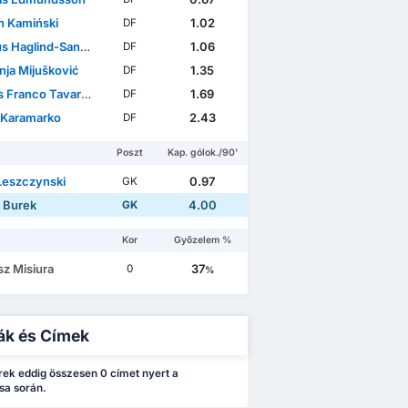
n Kamiński
1.02
DF
 Haglind-Sangré
1.06
DF
ja Mijušković
1.35
DF
Franco Tavares
1.69
DF
 Karamarko
2.43
DF
Poszt
Kap. gólok./90'
 Leszczynski
0.97
GK
 Burek
4.00
GK
Kor
Győzelem %
sz Misiura
37
0
%
ák és Címek
ek eddig összesen 0 címet nyert a
sa során.