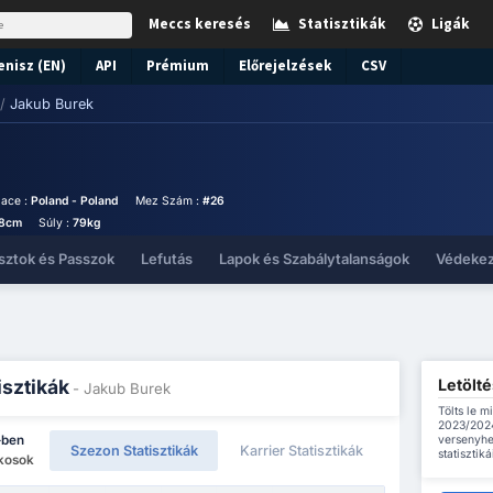
Meccs keresés
Statisztikák
Ligák
enisz (EN)
API
Prémium
Előrejelzések
CSV
/
Jakub Burek
lace :
Poland - Poland
Mez Szám :
#26
8cm
Súly :
79kg
sztok és Passzok
Lefutás
Lapok és Szabálytalanságok
Védeke
Letölté
isztikák
- Jakub Burek
Tölts le m
2023/2024
versenyhe
-ben
Szezon Statisztikák
Karrier Statisztikák
statisztikái
ékosok