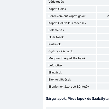
Védekezés
Kapott Gólok
2
Percekenként kapott gólok
Kapott Gól Nélküli Meccsek
Belemenés
Elhárítások
Párbajok
Győztes Párbajok
Megnyert Légbeli Párbajok
Lefutották
Elrúgások
Blokkolt lövések
Ellenfélnek Szerzett Bűntetők
Sárga lapok, Piros lapok és Szabályta