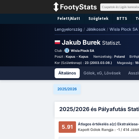
Felett/Alatt
Szögletek
BTTS
T
Lengyelország
/
Játékosok
/
Wisla Plock SA
Jakub Burek
Statiszt.
Club :
Wisla Plock SA
Poszt :
Kapus - Kapus
Nemzetiség :
Poland
Birthp
Kor (Születésnap) :
23 (2003.03.08.)
Magasság :
18
Általános
Gólok, xG, Lövések
Asszi
2025/2026
2025/2026 és Pályafutás Stat
Átlagos értékelés a(z) Ekstraklasa
5.91
Kapott Gólok Rangja : -1 / 414 Ját