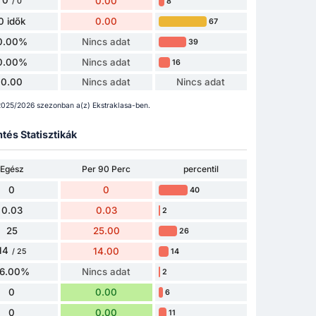
0
0.00
8
/ 0
0 idők
0.00
67
0.00%
Nincs adat
39
0.00%
Nincs adat
16
0.00
Nincs adat
Nincs adat
 2025/2026 szezonban a(z) Ekstraklasa-ben.
tés Statisztikák
Egész
Per 90 Perc
percentil
0
0
40
0.03
0.03
2
25
25.00
26
14
14.00
14
/ 25
6.00%
Nincs adat
2
0
0.00
6
0
0.00
11