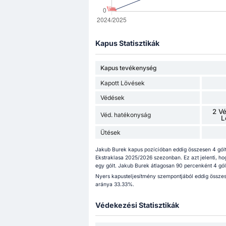
Kapus Statisztikák
Kapus tevékenység
Kapott Lövések
Védések
2 V
Véd. hatékonyság
L
Ütések
Jakub Burek kapus pozícióban eddig összesen 4 gólt
Ekstraklasa 2025/2026 szezonban. Ez azt jelenti, h
egy gólt. Jakub Burek átlagosan 90 percenként 4 gólt
Nyers kapusteljesítmény szempontjából eddig összesen
aránya 33.33%.
Védekezési Statisztikák