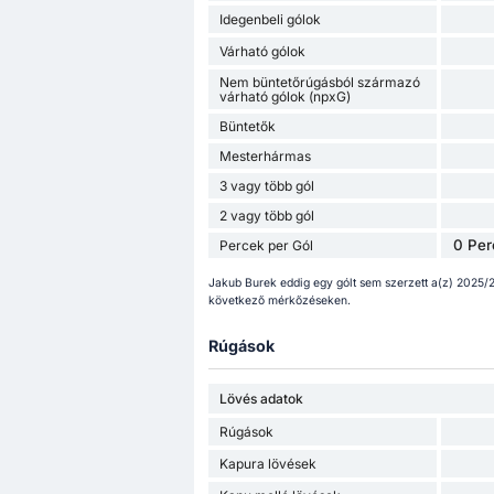
Idegenbeli gólok
Várható gólok
Nem büntetőrúgásból származó
várható gólok (npxG)
Büntetők
Mesterhármas
3 vagy több gól
2 vagy több gól
0 Per
Percek per Gól
Jakub Burek eddig egy gólt sem szerzett a(z) 2025/2
következő mérkőzéseken.
Rúgások
Lövés adatok
Rúgások
Kapura lövések