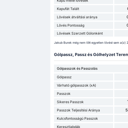
Kapu mellé lövések
Kapufát Talált
Lövések átváltási aránya
Lövés Pontosság
Lövések Szerzett Gólonként
Jakub Burek még nem lőtt egyetlen lövést sem a(z)
Gólpassz, Passz és Gólhelyzet Terem
Gólpasszok és Passzolás
Gólpassz
Várható gólpasszok (xA)
Passzok
Sikeres Passzok
5
Passzok Teljesítési Aránya
Kulcsfontosságú Passzok
Keresztlabdák