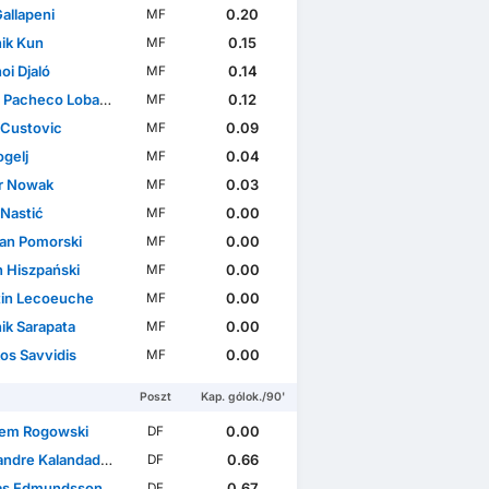
allapeni
0.20
MF
ik Kun
0.15
MF
oi Djaló
0.14
MF
 Pacheco Lobato
0.12
MF
 Custovic
0.09
MF
ogelj
0.04
MF
r Nowak
0.03
MF
 Nastić
0.00
MF
ian Pomorski
0.00
MF
n Hiszpański
0.00
MF
in Lecoeuche
0.00
MF
ik Sarapata
0.00
MF
os Savvidis
0.00
MF
Poszt
Kap. gólok./90'
em Rogowski
0.00
DF
ndre Kalandadze
0.66
DF
as Edmundsson
0.67
DF