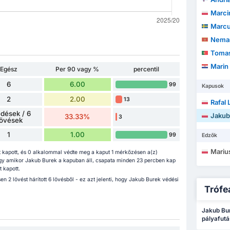
Marci
Marcus
Neman
Tomas 
Marin
Egész
Per 90 vagy %
percentil
6
6.00
99
Kapusok
2
2.00
13
Rafal
édések / 6
Jakub
33.33%
3
övések
1
1.00
99
Edzők
Mariu
 kapott, és 0 alkalommal védte meg a kaput 1 mérkőzésen a(z)
ogy amikor Jakub Burek a kapuban áll, csapata minden 23 percben kap
 kapott.
 2 lövést hárított 6 lövésből - ez azt jelenti, hogy Jakub Burek védési
Trófe
Jakub Bur
pályafutá