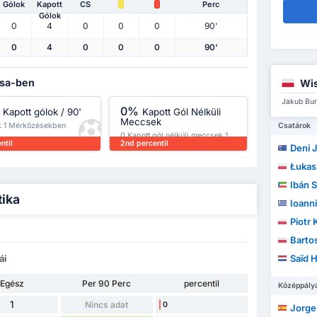
Gólok
Kapott
CS
Perc
Gólok
0
4
0
0
0
90'
0
4
0
0
0
90'
asa-ben
Wis
Jakub Bur
0%
Kapott gólok / 90'
Kapott Gól Nélküli
Meccsek
k 1 Mérkőzésekben
Csatárok
0 Kapott gól nélküli meccsek 1
ntil
2nd percentil
Mérkőzésekben
Deni J
Łukas
Ibán 
tika
Ioann
Piotr
Barto
ái
Saïd 
Egész
Per 90 Perc
percentil
Középpály
1
Nincs adat
0
Jorge 