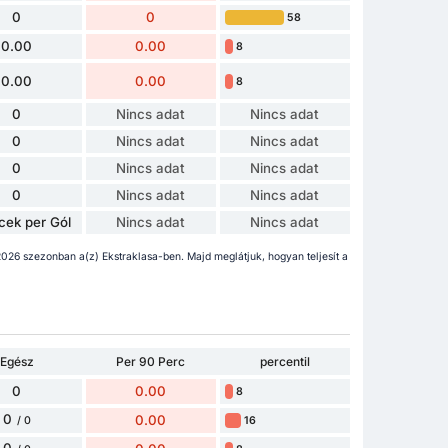
0
0
58
0.00
0.00
8
0.00
0.00
8
0
Nincs adat
Nincs adat
0
Nincs adat
Nincs adat
0
Nincs adat
Nincs adat
0
Nincs adat
Nincs adat
cek per Gól
Nincs adat
Nincs adat
026 szezonban a(z) Ekstraklasa-ben. Majd meglátjuk, hogyan teljesít a
Egész
Per 90 Perc
percentil
0
0.00
8
0
0.00
16
/ 0