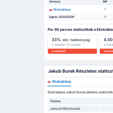
Verseny
MP
1
Ekstraklasa
Egész 2025/2026
1
Per 90 perces statisztikák a Ekstrakl
33%
4.00
Véd. hatékonyság
2 Védések / 6 Lövések
4 Gólo
3 percentil
0 perce
Jakub Burek Részletes statisz
Ekstraklasa
Ekstraklasa Jakub Burek játékos statisztik
Összes
Játszott Mérkőzések