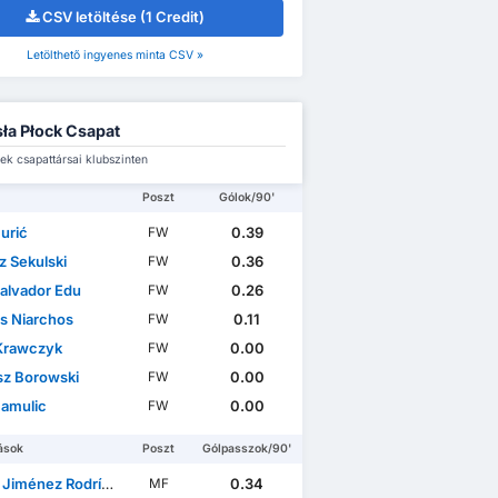
CSV letöltése (1 Credit)
Letölthető ingyenes minta CSV »
ła Płock Csapat
ek csapattársai klubszinten
Poszt
Gólok/90'
urić
0.39
FW
z Sekulski
0.36
FW
Salvador Edu
0.26
FW
is Niarchos
0.11
FW
 Krawczyk
0.00
FW
sz Borowski
0.00
FW
Hamulic
0.00
FW
ások
Poszt
Gólpasszok/90'
Jiménez Rodríguez
0.34
MF