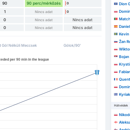
90
90 perc/mérkőzés
0
Dion G
Domin
1
Nincs adat
0
Match
0
Nincs adat
Nincs adat
Daniel
0
Nincs adat
Nincs adat
Kevin
Žan R
t Gól Nélküli Meccsek
Gólok/90'
Wikto
Bojan
Kryst
Fabia
Quent
Domin
Kyriak
Hátvédek
Nikod
Aleksa
Andri