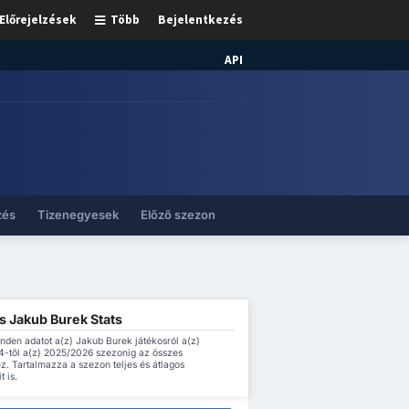
Előrejelzések
Több
Bejelentkezés
API
zés
Tizenegyesek
Előző szezon
s Jakub Burek Stats
inden adatot a(z) Jakub Burek játékosról a(z)
-től a(z) 2025/2026 szezonig az összes
z. Tartalmazza a szezon teljes és átlagos
t is.