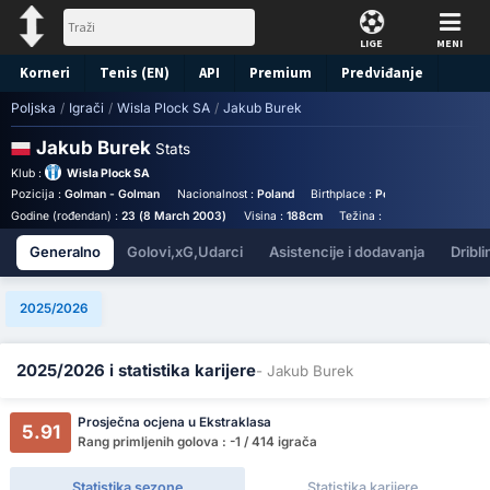
LIGE
MENI
Korneri
Tenis (EN)
API
Premium
Predviđanje
Poljska
/
Igrači
/
Wisla Plock SA
/
Jakub Burek
Jakub Burek
Stats
Klub :
Wisla Plock SA
Pozicija :
Golman - Golman
Nacionalnost :
Poland
Birthplace :
Poland - Poland
Br
Godine (rođendan) :
23 (8 March 2003)
Visina :
188cm
Težina :
79kg
Generalno
Golovi,xG,Udarci
Asistencije i dodavanja
Dribli
2025/2026
2025/2026 i statistika karijere
- Jakub Burek
Prosječna ocjena u Ekstraklasa
5.91
Rang primljenih golova : -1 / 414 igrača
Statistika sezone
Statistika karijere