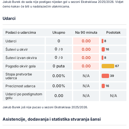
Jakub Burek do sada nije postigao nijedan gol u sezoni Ekstraklasa 2025/2026. Vidjet
ćemo kakav će biti u nadolazećim utakmicama.
Udarci
Podaci o udarcima
Ukupno
Na 90 minuta
Postotak
0
0.00
Udarci
8
0
0.00
Šutevi u okvir
16
/ 0
0
0.00
Šutevi izvan okvira
8
/ 0
0 puta
0.00
Pogodio okvir gola
67
Stopa pretvorbe
0.00%
N/A
39
udarca
0.00%
N/A
Preciznost udarca
16
Udarci po postignutom
0.00
N/A
N/A
golu
Jakub Burek još nije pucao u sezoni Ekstraklasa 2025/2026.
Asistencije, dodavanja i statistika stvaranja šansi