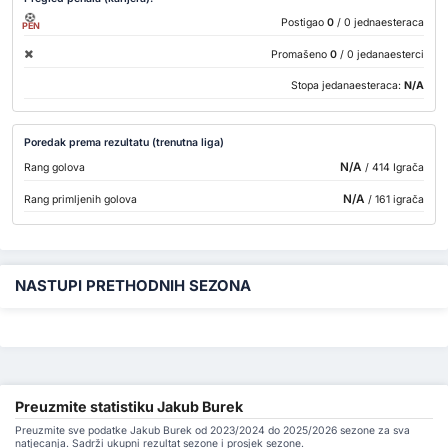
Postigao
0
/ 0 jednaesteraca
PEN
Promašeno
0
/ 0 jedanaesterci
Stopa jedanaesteraca:
N/A
Poredak prema rezultatu (trenutna liga)
N/A
Rang golova
/ 414 Igrača
N/A
Rang primljenih golova
/ 161 igrača
NASTUPI PRETHODNIH SEZONA
Preuzmite statistiku Jakub Burek
Preuzmite sve podatke Jakub Burek od 2023/2024 do 2025/2026 sezone za sva
natjecanja. Sadrži ukupni rezultat sezone i prosjek sezone.