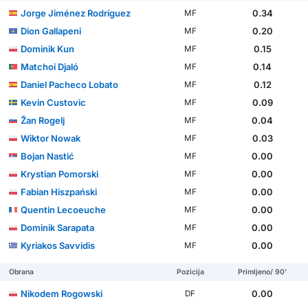
Jorge Jiménez Rodríguez
0.34
MF
Dion Gallapeni
0.20
MF
Dominik Kun
0.15
MF
Matchoi Djaló
0.14
MF
Daniel Pacheco Lobato
0.12
MF
Kevin Custovic
0.09
MF
Žan Rogelj
0.04
MF
Wiktor Nowak
0.03
MF
Bojan Nastić
0.00
MF
Krystian Pomorski
0.00
MF
Fabian Hiszpański
0.00
MF
Quentin Lecoeuche
0.00
MF
Dominik Sarapata
0.00
MF
Kyriakos Savvidis
0.00
MF
Obrana
Pozicija
Primljeno/ 90'
Nikodem Rogowski
0.00
DF