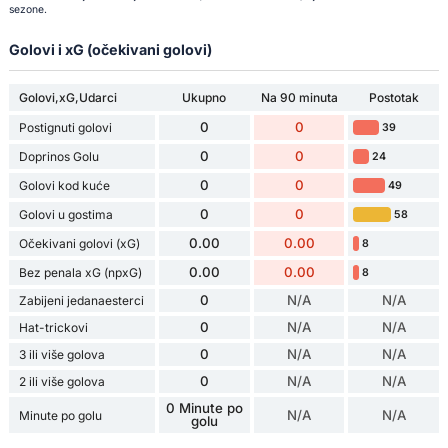
sezone.
Golovi i xG (očekivani golovi)
Golovi,xG,Udarci
Ukupno
Na 90 minuta
Postotak
0
0
Postignuti golovi
39
0
0
Doprinos Golu
24
0
0
Golovi kod kuće
49
0
0
Golovi u gostima
58
0.00
0.00
Očekivani golovi (xG)
8
0.00
0.00
Bez penala xG (npxG)
8
0
N/A
N/A
Zabijeni jedanaesterci
0
N/A
N/A
Hat-trickovi
0
N/A
N/A
3 ili više golova
0
N/A
N/A
2 ili više golova
0 Minute po
N/A
N/A
Minute po golu
golu