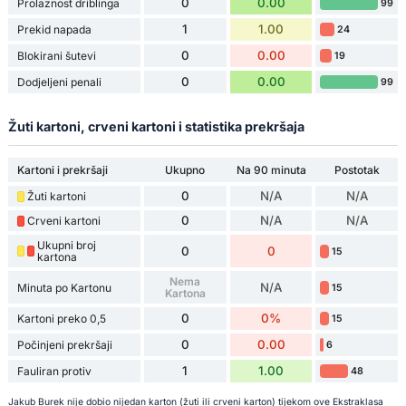
0
0.00
Prolaznost driblinga
99
1
1.00
Prekid napada
24
0
0.00
Blokirani šutevi
19
0
0.00
Dodjeljeni penali
99
Žuti kartoni, crveni kartoni i statistika prekršaja
Kartoni i prekršaji
Ukupno
Na 90 minuta
Postotak
0
N/A
N/A
Žuti kartoni
0
N/A
N/A
Crveni kartoni
Ukupni broj
0
0
15
kartona
Nema
N/A
Minuta po Kartonu
15
Kartona
0
0%
Kartoni preko 0,5
15
0
0.00
Počinjeni prekršaji
6
1
1.00
Fauliran protiv
48
Jakub Burek nije dobio nijedan karton (žuti ili crveni karton) tijekom ove Ekstraklasa