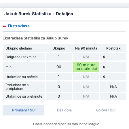
Jakub Burek Statistika - Detaljno
Ekstraklasa
Ekstraklasa Statistika za Jakub Burek
Ukupno gledano
Ukupno
Na 90 minuta
Postotak
1
Odigrane utakmice
N/A
0
90 minuta
90
min.
0
po utakmici
1
Utakmice su počele
N/A
0
Podudara se s
0
N/A
N/A
pretplatom
0
N/A
Utakmice su prekinute
N/A
Primljeni / 90'
Bez gola
Golovi / 90'