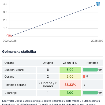
Golmanska statistika
Obrane
Ukupno
Za 90 ili %
Postotak
6
6.00
Suočeni udarci
99
2
2.00
Obrane
13
2 Obrane / 6
33.33%
Postotak obrana
3
Udarci
1
1.00
Udaranje
99
Kao vratar, Jakub Burek je primio 4 golova i zadržao 0 čiste mreže u 1 utakmicama u
Ekstraklasa 2025/2026 sezoni. To znači da kada je Jakub Burek na golu, njegova