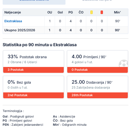
Natjecanje
OU
Gol
PG
ČO
Min'
Ekstraklasa
1
0
4
0
0
0
90'
Ukupno 2025/2026
1
0
4
0
0
0
90'
Statistika po 90 minuta u Ekstraklasa
33%
4.00
Postotak obrana
Primljeni / 90'
2 Obrane / 6 Udarci
4 golovi u 1 ut.
3 Postotak
0 Postotak
0%
25.00
Bez gola
Dodavanja / 90'
0 čistih u 1 ut.
25 Zabilježena dodavanja
2nd Postotak
26th Postotak
Terminologija :
Gol
: Postignuti golovi
As
: Asistencije
PG
: Primljeni golovi
ČO
: Bez gola
PEN
: Zabijeni jedanaesterci
Min'
: Odigranih minuta