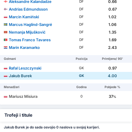
Aleksandre Kalandadze
0.66
DF
Andrias Edmundsson
0.67
DF
Marcin Kamiński
1.02
DF
Marcus Haglind-Sangré
1.06
DF
Nemanja Mijušković
1.35
DF
Tomas Franco Tavares
1.69
DF
Marin Karamarko
2.43
DF
Golmani
Pozicija
Primljeno/ 90'
Rafal Leszczynski
0.97
GK
Jakub Burek
4.00
GK
Menadžeri
Godina
Pobjede %
Mariusz Misiura
37
0
%
Trofeji i titule
Jakub Burek je do sada osvojio 0 naslova u svojoj karijeri.