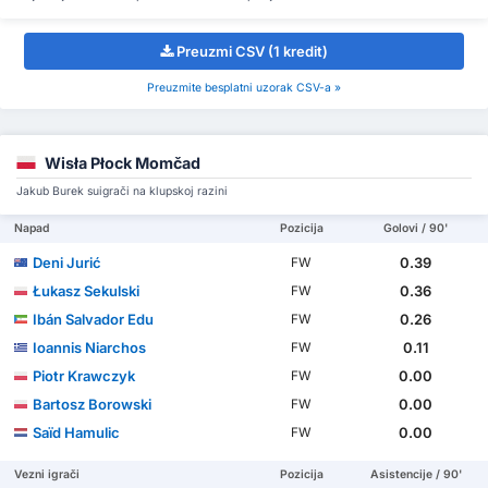
Preuzmi CSV (1 kredit)
Preuzmite besplatni uzorak CSV-a »
Wisła Płock Momčad
Jakub Burek suigrači na klupskoj razini
Napad
Pozicija
Golovi / 90'
Deni Jurić
0.39
FW
Łukasz Sekulski
0.36
FW
Ibán Salvador Edu
0.26
FW
Ioannis Niarchos
0.11
FW
Piotr Krawczyk
0.00
FW
Bartosz Borowski
0.00
FW
Saïd Hamulic
0.00
FW
Vezni igrači
Pozicija
Asistencije / 90'