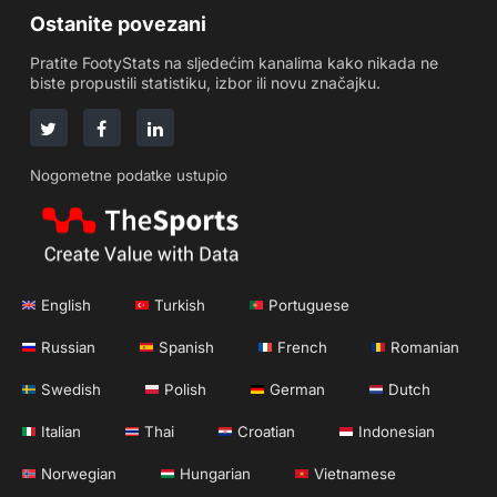
Ostanite povezani
Pratite FootyStats na sljedećim kanalima kako nikada ne
biste propustili statistiku, izbor ili novu značajku.
Nogometne podatke ustupio
English
Turkish
Portuguese
Russian
Spanish
French
Romanian
Swedish
Polish
German
Dutch
Italian
Thai
Croatian
Indonesian
Norwegian
Hungarian
Vietnamese