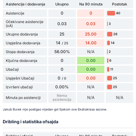
Asistencije i dodavanja
Ukupno
Na 90 minuta
Postotak
0
0
Asistencije
40
Očekivane asistencije
0.03
0.03
3
(xA)
25
25.00
Ukupno dodavanja
26
14
14.00
Uspješna dodavanja
14
/ 25
56.00%
N/A
Stopa dodavanja
2
0
0.00
Ključna dodavanja
6
0
0.00
Ubačaji
11
0
0.00
Uspješni Ubačaji
25
/ 0
0.00%
N/A
Izvršeni ubačaji
25
Nema
N/A
N/A
Minuta po asistenciji
asistencija
Jakub Burek nije postigao nijedan gol tijekom ove Ekstraklasa sezone.
Dribling i statistika ofsajda