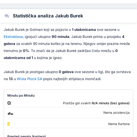
Statistička analiza Jakub Burek
Jakub Burek je Golman koji se pojavio u
1 utakmicama
ove sezone u
Ekstraklasa
, igrajući ukupno
90 minuta
. Jakub Burek prima u prosjeku
4
golova
za svakih 90 minuta koliko je na terenu. Njegov omjer prazne mreže
trenutno je
0%
. To znači da je Jakub Burek zadržao čistu mrežu u
0
utakmicama od 1
u kojima je igrao.
Jakub Burek je postigao ukupno
0 golova
ove sezone u ligi, što ga svrstava
na
13
u
Wisla Plock SA
popis najboljih strijelaca momčadi.
Minutu po Minutu
Postiže gol svakih
N/A minuta (bez golova)
Nema asistencija
Nema Kartona
Pregled penala (karijera).