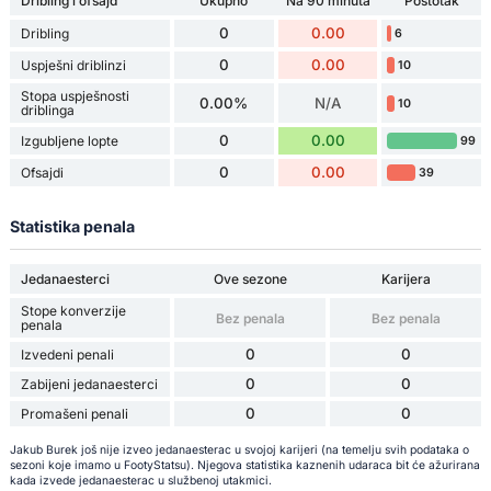
Dribling i ofsajd
Ukupno
Na 90 minuta
Postotak
0
0.00
Dribling
6
0
0.00
Uspješni driblinzi
10
Stopa uspješnosti
0.00%
N/A
10
driblinga
0
0.00
Izgubljene lopte
99
0
0.00
Ofsajdi
39
Statistika penala
Jedanaesterci
Ove sezone
Karijera
Stope konverzije
Bez penala
Bez penala
penala
0
0
Izvedeni penali
0
0
Zabijeni jedanaesterci
0
0
Promašeni penali
Jakub Burek još nije izveo jedanaesterac u svojoj karijeri (na temelju svih podataka o
sezoni koje imamo u FootyStatsu). Njegova statistika kaznenih udaraca bit će ažurirana
kada izvede jedanaesterac u službenoj utakmici.