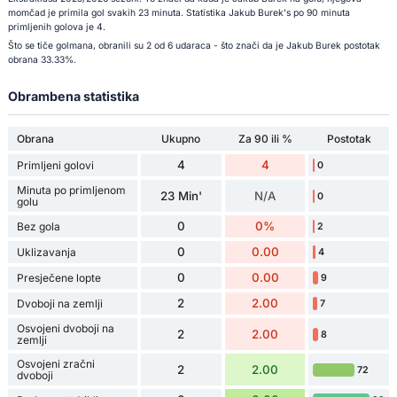
momčad je primila gol svakih 23 minuta. Statistika Jakub Burek's po 90 minuta
primljenih golova je 4.
Što se tiče golmana, obranili su 2 od 6 udaraca - što znači da je Jakub Burek postotak
obrana 33.33%.
Obrambena statistika
Obrana
Ukupno
Za 90 ili %
Postotak
4
4
Primljeni golovi
0
Minuta po primljenom
23 Min'
N/A
0
golu
0
0%
Bez gola
2
0
0.00
Uklizavanja
4
0
0.00
Presječene lopte
9
2
2.00
Dvoboji na zemlji
7
Osvojeni dvoboji na
2
2.00
8
zemlji
Osvojeni zračni
2
2.00
72
dvoboji