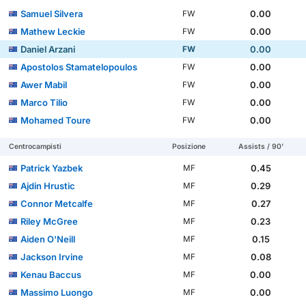
Samuel Silvera
0.00
FW
Mathew Leckie
0.00
FW
Daniel Arzani
0.00
FW
Apostolos Stamatelopoulos
0.00
FW
Awer Mabil
0.00
FW
Marco Tilio
0.00
FW
Mohamed Toure
0.00
FW
Centrocampisti
Posizione
Assists / 90'
Patrick Yazbek
0.45
MF
Ajdin Hrustic
0.29
MF
Connor Metcalfe
0.27
MF
Riley McGree
0.23
MF
Aiden O'Neill
0.15
MF
Jackson Irvine
0.08
MF
Kenau Baccus
0.00
MF
Massimo Luongo
0.00
MF