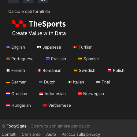
Calcio e dati forniti da
English
Japanese
Turkish
Portuguese
Russian
Spanish
French
Romanian
Swedish
Polish
German
Dutch
Italian
Thai
Croatian
Indonesian
Norwegian
Hungarian
Vietnamese
©
FootyStats
- Costruito con amore per calcio
Contatti
Chi siamo
Aiuto
Politica sulla privacy