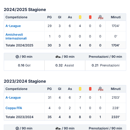
2024/2025 Stagione
Competizione
PG
Gl
As
Minuti
PEN
A-League
29
3
6
4
0
0
1704'
Amichevoli
1
0
0
0
0
0
0'
internazionali
Totale 2024/2025
30
3
6
4
0
0
1704'
/ 90 min
/ 90 min
Prenotazioni / 90 min
0.16
Gol
0.32
Assist
0.21
Prenotazioni
2023/2024 Stagione
Competizione
PG
Gl
As
Minuti
PEN
A-League
31
4
6
7
0
1
2103'
Coppa FFA
4
0
2
1
0
0
228'
Totale 2023/2024
35
4
8
8
0
1
2331'
/ 90 min
/ 90 min
Prenotazioni / 90 min