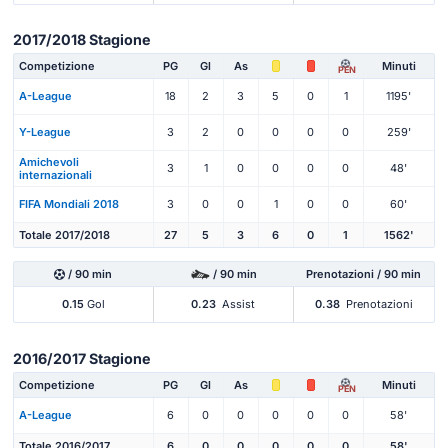
2017/2018 Stagione
Competizione
PG
Gl
As
Minuti
PEN
A-League
18
2
3
5
0
1
1195'
Y-League
3
2
0
0
0
0
259'
Amichevoli
3
1
0
0
0
0
48'
internazionali
FIFA Mondiali 2018
3
0
0
1
0
0
60'
Totale 2017/2018
27
5
3
6
0
1
1562'
/ 90 min
/ 90 min
Prenotazioni / 90 min
0.15
Gol
0.23
Assist
0.38
Prenotazioni
2016/2017 Stagione
Competizione
PG
Gl
As
Minuti
PEN
A-League
6
0
0
0
0
0
58'
Totale 2016/2017
6
0
0
0
0
0
58'