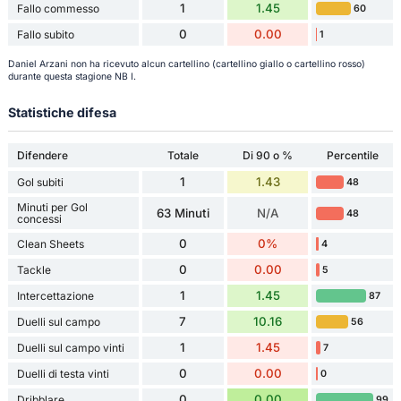
1
1.45
Fallo commesso
60
0
0.00
Fallo subito
1
Daniel Arzani non ha ricevuto alcun cartellino (cartellino giallo o cartellino rosso)
durante questa stagione NB I.
Statistiche difesa
Difendere
Totale
Di 90 o %
Percentile
1
1.43
Gol subiti
48
Minuti per Gol
63 Minuti
N/A
48
concessi
0
0%
Clean Sheets
4
0
0.00
Tackle
5
1
1.45
Intercettazione
87
7
10.16
Duelli sul campo
56
1
1.45
Duelli sul campo vinti
7
0
0.00
Duelli di testa vinti
0
0
0.00
Dribblare
99