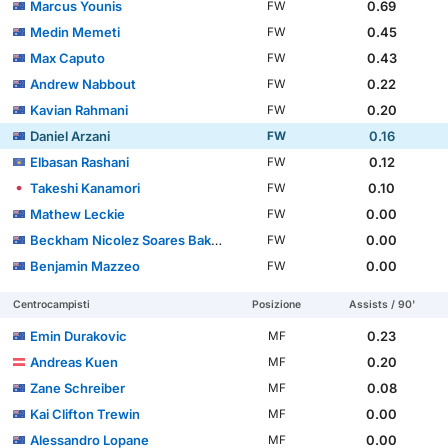
Marcus Younis
0.69
FW
Medin Memeti
0.45
FW
Max Caputo
0.43
FW
Andrew Nabbout
0.22
FW
Kavian Rahmani
0.20
FW
Daniel Arzani
0.16
FW
Elbasan Rashani
0.12
FW
Takeshi Kanamori
0.10
FW
Mathew Leckie
0.00
FW
Beckham Nicolez Soares Baker
0.00
FW
Benjamin Mazzeo
0.00
FW
Centrocampisti
Posizione
Assists / 90'
Emin Durakovic
0.23
MF
Andreas Kuen
0.20
MF
Zane Schreiber
0.08
MF
Kai Clifton Trewin
0.00
MF
Alessandro Lopane
0.00
MF