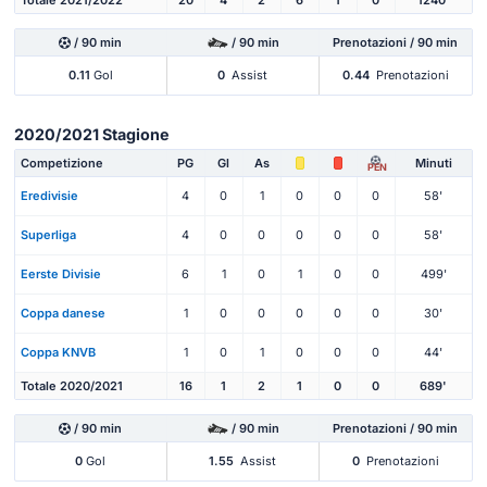
Totale 2021/2022
20
4
2
6
1
0
1240'
/ 90 min
/ 90 min
Prenotazioni / 90 min
0.11
Gol
0
Assist
0.44
Prenotazioni
2020/2021 Stagione
Competizione
PG
Gl
As
Minuti
PEN
Eredivisie
4
0
1
0
0
0
58'
Superliga
4
0
0
0
0
0
58'
Eerste Divisie
6
1
0
1
0
0
499'
Coppa danese
1
0
0
0
0
0
30'
Coppa KNVB
1
0
1
0
0
0
44'
Totale 2020/2021
16
1
2
1
0
0
689'
/ 90 min
/ 90 min
Prenotazioni / 90 min
0
Gol
1.55
Assist
0
Prenotazioni