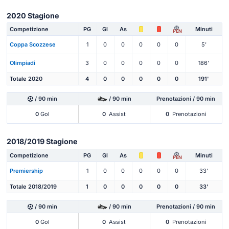
2020 Stagione
Competizione
PG
Gl
As
Minuti
PEN
Coppa Scozzese
1
0
0
0
0
0
5'
Olimpiadi
3
0
0
0
0
0
186'
Totale 2020
4
0
0
0
0
0
191'
/ 90 min
/ 90 min
Prenotazioni / 90 min
0
Gol
0
Assist
0
Prenotazioni
2018/2019 Stagione
Competizione
PG
Gl
As
Minuti
PEN
Premiership
1
0
0
0
0
0
33'
Totale 2018/2019
1
0
0
0
0
0
33'
/ 90 min
/ 90 min
Prenotazioni / 90 min
0
Gol
0
Assist
0
Prenotazioni