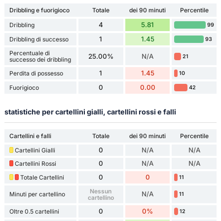
Dribbling e fuorigioco
Totale
dei 90 minuti
Percentile
4
5.81
Dribbling
99
1
1.45
Dribbling di successo
93
Percentuale di
25.00%
N/A
21
successo dei dribbling
1
1.45
Perdita di possesso
10
0
0.00
Fuorigioco
42
statistiche per cartellini gialli, cartellini rossi e falli
Cartellini e falli
Totale
dei 90 minuti
Percentile
0
N/A
N/A
Cartellini Gialli
0
N/A
N/A
Cartellini Rossi
0
0
Totale Cartellini
11
Nessun
N/A
Minuti per cartellino
11
cartellino
0
0%
Oltre 0.5 cartellini
12