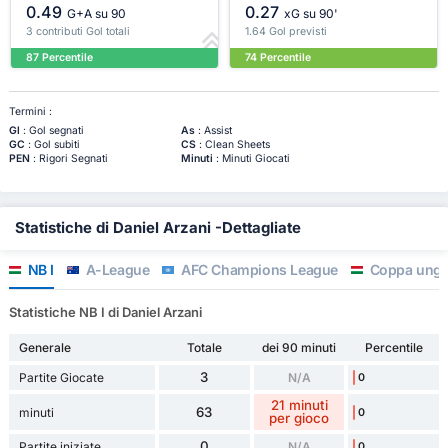
0.49
0.27
G+A su 90
xG su 90'
3 contributi Gol totali
1.64 Gol previsti
87 Percentile
74 Percentile
Termini :
Gl
: Gol segnati
As
: Assist
GC
: Gol subiti
CS
: Clean Sheets
PEN
: Rigori Segnati
Minuti
: Minuti Giocati
Statistiche di Daniel Arzani -Dettagliate
NB I
A-League
AFC Champions League
Coppa ungh
Statistiche NB I di Daniel Arzani
Generale
Totale
dei 90 minuti
Percentile
3
Partite Giocate
N/A
0
21 minuti
63
minuti
0
per gioco
0
Partite iniziate
N/A
0