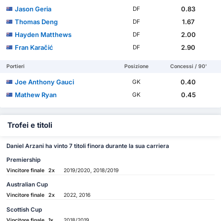
Jason Geria
0.83
DF
Thomas Deng
1.67
DF
Hayden Matthews
2.00
DF
Fran Karačić
2.90
DF
Portieri
Posizione
Concessi / 90'
Joe Anthony Gauci
0.40
GK
Mathew Ryan
0.45
GK
Trofei e titoli
Daniel Arzani ha vinto 7 titoli finora durante la sua carriera
Premiership
Vincitore finale
2x
2019/2020, 2018/2019
Australian Cup
Vincitore finale
2x
2022, 2016
Scottish Cup
Vincitore finale
1x
2018/2019