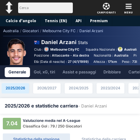
CAMPIONATI
MENU
Calcio d'angolo
Tennis (EN)
API
Premium
Australia
/
Giocatori
/
Melbourne City FC
/
Daniel Arzani
Pronostico
Daniel Arzani
Stats
Club :
Melbourne City FC
Squadra Nazionale :
Australia
Posizione :
Attaccante - Ala destra
Nazionalità :
Australia
Pied
Età (Data di nascita) :
27 (4/1/1999)
Altezza :
171cm
Peso :
73k
Generale
Gol, xG, tiri
Assist e passaggi
Dribblare
Cartell
2025/2026
2026/2027
2024/2025
2023/2024
202
2025/2026 e statistiche carriera
- Daniel Arzani
Valutazione media nel A-League
7.04
Classifica Gol : 79 / 250 Giocatori
Statistiche della stagione
Statistiche della carriera