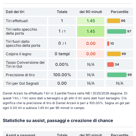
Dati dei tiri
Totale
dei 90 minuti
Percentile
1
1.45
Tiri effettuati
66
Tiri nello specchio
1
1.45
97
/ 1
della porta
Tiri fuori dallo
0
0.00
10
/ 1
specchio della porta
0 tempi
0.00
Colpire il legno
69
Tasso Conversione dei
0.00%
N/A
34
Tiri in Gol
100.00%
N/A
Precisione di tiro
99
0.00
N/A
N/A
Tiri per Gol Segnati
Daniel Arzani ha effettuato 1 tiri in 3 partite finora nella NB I 2025/2026 stagione. Di
questi 1 tiri, i 1 tiri sono stati a bersaglio e gli altri 0 tiri sono stati fuori bersaglio. Ciò
significa che la precisione di tiro di Daniel Arzani è pari a 100.00%. Segna un gol per
ogni 0.00 tiri e subisce 1.45 tiri per 90 minuti in campo.
Statistiche su assist, passaggi e creazione di chance
Assist e passaggi
Totale
dei 90 minuti
Percentile