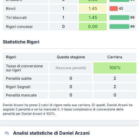
1
1.45
Rinvii
42
1
1.45
Tiri bloccati
99
0
0.00
Rigori concessi
99
Statistiche Rigori
Rigori
Questa stagione
Carriera
Tasso di conversione
100%
Nessuna penalità
sui rigori
0
2
Penalità subite
0
2
Rigori Segnati
0
0
Penalità mancate
Daniel Arzani ha preso 2 calci di rigore nella sua carriera. Di questi, Daniel Arzani ha
segnato 2 penalità e ne ha mancate 0. Il tasso complessivo di conversione delle
penalità per Daniel Arzani è 100%.
Analisi statistiche di Daniel Arzani