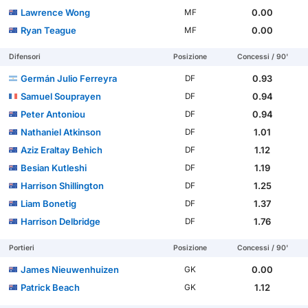
Lawrence Wong
0.00
MF
Ryan Teague
0.00
MF
Difensori
Posizione
Concessi / 90'
Germán Julio Ferreyra
0.93
DF
Samuel Souprayen
0.94
DF
Peter Antoniou
0.94
DF
Nathaniel Atkinson
1.01
DF
Aziz Eraltay Behich
1.12
DF
Besian Kutleshi
1.19
DF
Harrison Shillington
1.25
DF
Liam Bonetig
1.37
DF
Harrison Delbridge
1.76
DF
Portieri
Posizione
Concessi / 90'
James Nieuwenhuizen
0.00
GK
Patrick Beach
1.12
GK