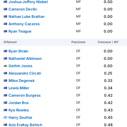
Joshua Jeffery Nisbet
0.00
MF
Cameron Devlin
0.00
MF
Nathan Luke Brattan
0.00
MF
Anthony Caceres
0.00
MF
Ryan Teague
0.00
MF
Difensori
Posizione
Concessi / 90'
Ryan Strain
0.00
DF
Nathaniel Atkinson
0.00
DF
Gethin Jones
0.00
DF
Alessandro Circati
0.25
DF
Milos Degenek
0.33
DF
Lewis Miller
0.34
DF
Cameron Burgess
0.42
DF
Jordan Bos
0.42
DF
Kye Rowles
0.43
DF
Harry Souttar
0.45
DF
Aziz Eraltay Behich
0.48
DF