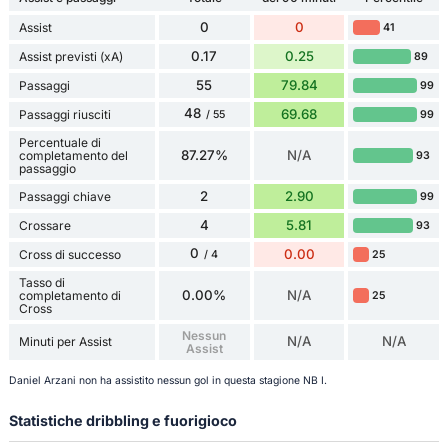
0
0
Assist
41
0.17
0.25
Assist previsti (xA)
89
55
79.84
Passaggi
99
48
69.68
Passaggi riusciti
99
/ 55
Percentuale di
87.27%
N/A
completamento del
93
passaggio
2
2.90
Passaggi chiave
99
4
5.81
Crossare
93
0
0.00
Cross di successo
25
/ 4
Tasso di
0.00%
N/A
completamento di
25
Cross
Nessun
N/A
N/A
Minuti per Assist
Assist
Daniel Arzani non ha assistito nessun gol in questa stagione NB I.
Statistiche dribbling e fuorigioco