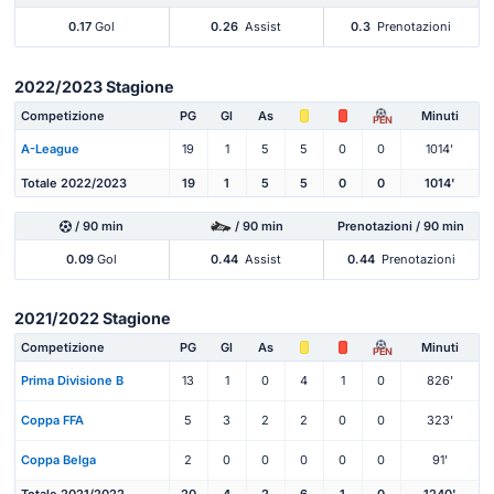
0.17
Gol
0.26
Assist
0.3
Prenotazioni
2022/2023 Stagione
Competizione
PG
Gl
As
Minuti
PEN
A-League
19
1
5
5
0
0
1014'
Totale 2022/2023
19
1
5
5
0
0
1014'
/ 90 min
/ 90 min
Prenotazioni / 90 min
0.09
Gol
0.44
Assist
0.44
Prenotazioni
2021/2022 Stagione
Competizione
PG
Gl
As
Minuti
PEN
Prima Divisione B
13
1
0
4
1
0
826'
Coppa FFA
5
3
2
2
0
0
323'
Coppa Belga
2
0
0
0
0
0
91'