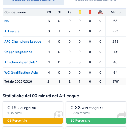
Competizione
PG
Gl
As
Minuti
PEN
NB I
3
0
0
0
0
0
63'
A-League
8
1
2
1
0
0
553'
AFC Champions League
4
0
0
0
0
0
243'
Coppa ungherese
1
0
0
0
0
0
19'
Amichevoli per club 1
1
0
0
0
0
0
46'
WC Qualification Asia
4
0
0
0
0
0
54'
Totale 2025/2026
21
1
2
1
0
0
978'
Statistiche dei 90 minuti nel A-League
0.16
0.33
Gol ogni 90
Assist ogni 90
1 Gol totali
2 Assist totali
69 Percentile
96 Percentile