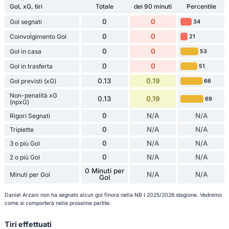
Gol, xG, tiri
Totale
dei 90 minuti
Percentile
0
0
Gol segnati
34
0
0
Coinvolgimento Gol
21
0
0
Gol in casa
53
0
0
Gol in trasferta
51
0.13
0.19
Gol previsti (xG)
66
Non-penalità xG
0.13
0.19
69
(npxG)
0
N/A
N/A
Rigori Segnati
0
N/A
N/A
Triplette
0
N/A
N/A
3 o più Gol
0
N/A
N/A
2 o più Gol
0 Minuti per
N/A
N/A
Minuti per Gol
Gol
Daniel Arzani non ha segnato alcun gol finora nella NB I 2025/2026 stagione. Vedremo
come si comporterà nelle prossime partite.
Tiri effettuati