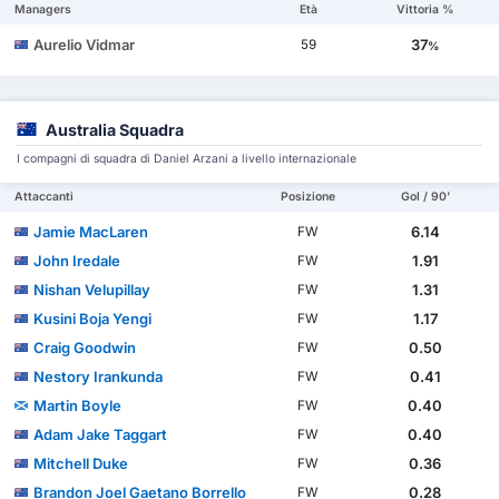
Managers
Età
Vittoria %
Aurelio Vidmar
37
59
%
Australia Squadra
I compagni di squadra di Daniel Arzani a livello internazionale
Attaccanti
Posizione
Gol / 90'
Jamie MacLaren
6.14
FW
John Iredale
1.91
FW
Nishan Velupillay
1.31
FW
Kusini Boja Yengi
1.17
FW
Craig Goodwin
0.50
FW
Nestory Irankunda
0.41
FW
Martin Boyle
0.40
FW
Adam Jake Taggart
0.40
FW
Mitchell Duke
0.36
FW
Brandon Joel Gaetano Borrello
0.28
FW