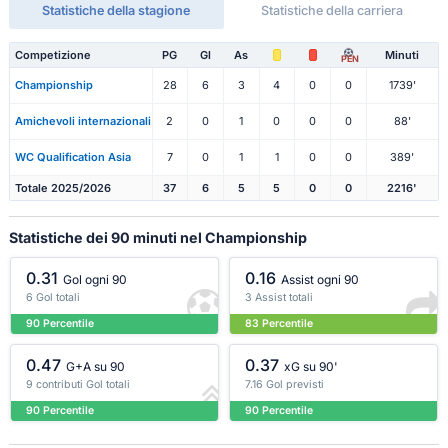
Statistiche della stagione
Statistiche della carriera
Competizione
PG
Gl
As
Minuti
PEN
Championship
28
6
3
4
0
0
1739'
Amichevoli internazionali
2
0
1
0
0
0
88'
WC Qualification Asia
7
0
1
1
0
0
389'
Totale 2025/2026
37
6
5
5
0
0
2216'
Statistiche dei 90 minuti nel Championship
0.31
0.16
Gol ogni 90
Assist ogni 90
6 Gol totali
3 Assist totali
90 Percentile
83 Percentile
0.47
0.37
G+A su 90
xG su 90'
9 contributi Gol totali
7.16 Gol previsti
90 Percentile
90 Percentile