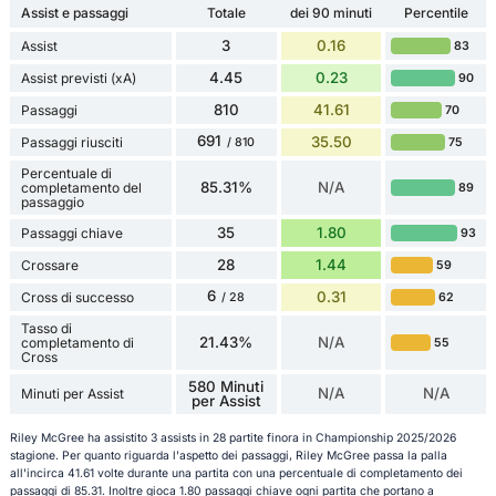
Assist e passaggi
Totale
dei 90 minuti
Percentile
3
0.16
Assist
83
4.45
0.23
Assist previsti (xA)
90
810
41.61
Passaggi
70
691
35.50
Passaggi riusciti
75
/ 810
Percentuale di
85.31%
N/A
completamento del
89
passaggio
35
1.80
Passaggi chiave
93
28
1.44
Crossare
59
6
0.31
Cross di successo
62
/ 28
Tasso di
21.43%
N/A
completamento di
55
Cross
580 Minuti
N/A
N/A
Minuti per Assist
per Assist
Riley McGree ha assistito 3 assists in 28 partite finora in Championship 2025/2026
stagione. Per quanto riguarda l'aspetto dei passaggi, Riley McGree passa la palla
all'incirca 41.61 volte durante una partita con una percentuale di completamento dei
passaggi di 85.31. Inoltre gioca 1.80 passaggi chiave ogni partita che portano a