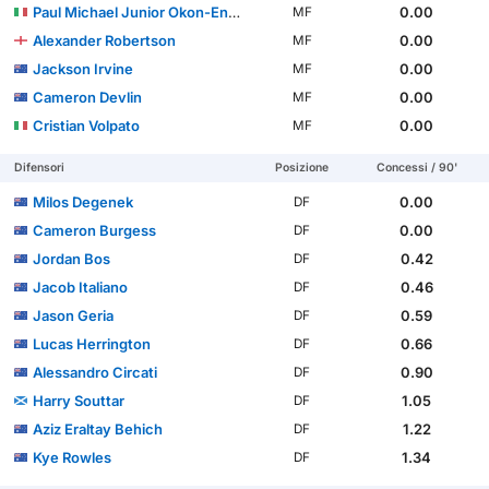
Paul Michael Junior Okon-Engstler
0.00
MF
Alexander Robertson
0.00
MF
Jackson Irvine
0.00
MF
Cameron Devlin
0.00
MF
Cristian Volpato
0.00
MF
Difensori
Posizione
Concessi / 90'
Milos Degenek
0.00
DF
Cameron Burgess
0.00
DF
Jordan Bos
0.42
DF
Jacob Italiano
0.46
DF
Jason Geria
0.59
DF
Lucas Herrington
0.66
DF
Alessandro Circati
0.90
DF
Harry Souttar
1.05
DF
Aziz Eraltay Behich
1.22
DF
Kye Rowles
1.34
DF