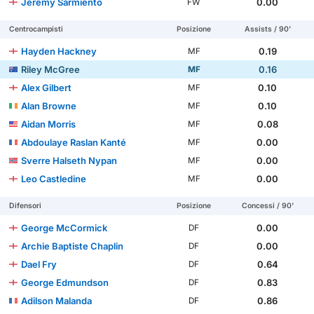
Jeremy Sarmiento
0.00
FW
Centrocampisti
Posizione
Assists / 90'
Hayden Hackney
0.19
MF
Riley McGree
0.16
MF
Alex Gilbert
0.10
MF
Alan Browne
0.10
MF
Aidan Morris
0.08
MF
Abdoulaye Raslan Kanté
0.00
MF
Sverre Halseth Nypan
0.00
MF
Leo Castledine
0.00
MF
Difensori
Posizione
Concessi / 90'
George McCormick
0.00
DF
Archie Baptiste Chaplin
0.00
DF
Dael Fry
0.64
DF
George Edmundson
0.83
DF
Adilson Malanda
0.86
DF