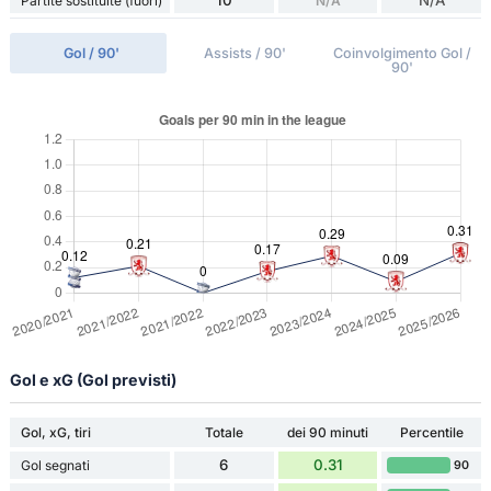
10
N/A
Partite sostituite (fuori)
N/A
Gol / 90'
Assists / 90'
Coinvolgimento Gol /
90'
Gol e xG (Gol previsti)
Gol, xG, tiri
Totale
dei 90 minuti
Percentile
6
0.31
Gol segnati
90