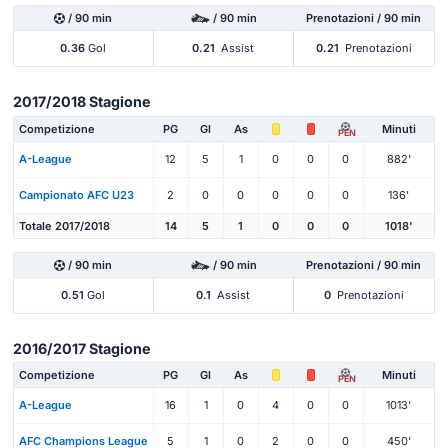
/ 90 min
/ 90 min
Prenotazioni / 90 min
0.36
Gol
0.21
Assist
0.21
Prenotazioni
2017/2018 Stagione
Competizione
PG
Gl
As
Minuti
PEN
A-League
12
5
1
0
0
0
882'
Campionato AFC U23
2
0
0
0
0
0
136'
Totale 2017/2018
14
5
1
0
0
0
1018'
/ 90 min
/ 90 min
Prenotazioni / 90 min
0.51
Gol
0.1
Assist
0
Prenotazioni
2016/2017 Stagione
Competizione
PG
Gl
As
Minuti
PEN
A-League
16
1
0
4
0
0
1013'
AFC Champions League
5
1
0
2
0
0
450'