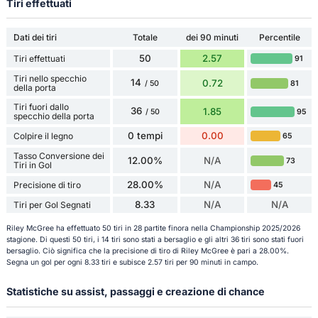
Tiri effettuati
Dati dei tiri
Totale
dei 90 minuti
Percentile
50
2.57
Tiri effettuati
91
Tiri nello specchio
14
0.72
81
/ 50
della porta
Tiri fuori dallo
36
1.85
95
/ 50
specchio della porta
0 tempi
0.00
Colpire il legno
65
Tasso Conversione dei
12.00%
N/A
73
Tiri in Gol
28.00%
N/A
Precisione di tiro
45
8.33
N/A
N/A
Tiri per Gol Segnati
Riley McGree ha effettuato 50 tiri in 28 partite finora nella Championship 2025/2026
stagione. Di questi 50 tiri, i 14 tiri sono stati a bersaglio e gli altri 36 tiri sono stati fuori
bersaglio. Ciò significa che la precisione di tiro di Riley McGree è pari a 28.00%.
Segna un gol per ogni 8.33 tiri e subisce 2.57 tiri per 90 minuti in campo.
Statistiche su assist, passaggi e creazione di chance