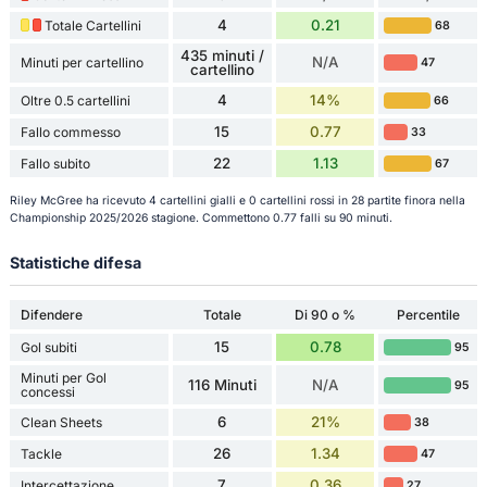
4
0.21
Totale Cartellini
68
435 minuti /
N/A
Minuti per cartellino
47
cartellino
4
14%
Oltre 0.5 cartellini
66
15
0.77
Fallo commesso
33
22
1.13
Fallo subito
67
Riley McGree ha ricevuto 4 cartellini gialli e 0 cartellini rossi in 28 partite finora nella
Championship 2025/2026 stagione. Commettono 0.77 falli su 90 minuti.
Statistiche difesa
Difendere
Totale
Di 90 o %
Percentile
15
0.78
Gol subiti
95
Minuti per Gol
116 Minuti
N/A
95
concessi
6
21%
Clean Sheets
38
26
1.34
Tackle
47
7
0.36
Intercettazione
27