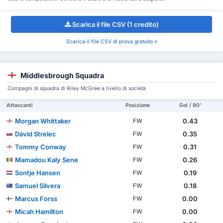
Scarica il file CSV (1 credito)
Scarica il file CSV di prova gratuito »
Middlesbrough Squadra
Compagni di squadra di Riley McGree a livello di società
Attaccanti
Posizione
Gol / 90'
Morgan Whittaker
0.43
FW
Dávid Strelec
0.35
FW
Tommy Conway
0.31
FW
Mamadou Kaly Sene
0.26
FW
Sontje Hansen
0.19
FW
Samuel Silvera
0.18
FW
Marcus Forss
0.00
FW
Micah Hamilton
0.00
FW