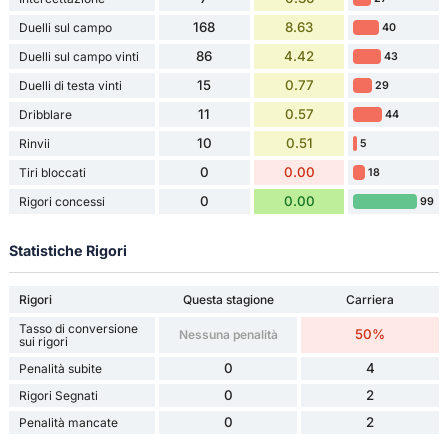
168
8.63
Duelli sul campo
40
86
4.42
Duelli sul campo vinti
43
15
0.77
Duelli di testa vinti
29
11
0.57
Dribblare
44
10
0.51
Rinvii
5
0
0.00
Tiri bloccati
18
0
0.00
Rigori concessi
99
Statistiche Rigori
Rigori
Questa stagione
Carriera
Tasso di conversione
50%
Nessuna penalità
sui rigori
0
4
Penalità subite
0
2
Rigori Segnati
0
2
Penalità mancate