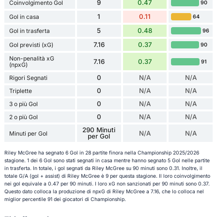
9
0.47
Coinvolgimento Gol
90
1
0.11
Gol in casa
64
5
0.48
Gol in trasferta
96
7.16
0.37
Gol previsti (xG)
90
Non-penalità xG
7.16
0.37
91
(npxG)
0
N/A
N/A
Rigori Segnati
0
N/A
N/A
Triplette
0
N/A
N/A
3 o più Gol
0
N/A
N/A
2 o più Gol
290 Minuti
N/A
N/A
Minuti per Gol
per Gol
Riley McGree ha segnato 6 Gol in 28 partite finora nella Championship 2025/2026
stagione. 1 dei 6 Gol sono stati segnati in casa mentre hanno segnato 5 Gol nelle partite
in trasferta. In totale, i gol segnati da Riley McGree su 90 minuti sono 0.31. Inoltre, il
totale G/A (gol + assist) di Riley McGree è 9 per questa stagione. Il loro coinvolgimento
nei gol equivale a 0.47 per 90 minuti. I loro xG non sanzionati per 90 minuti sono 0.37.
Questo dato colloca la produzione di npxG di Riley McGree a 7.16, che lo colloca nel
miglior percentile 91 dei giocatori di Championship.