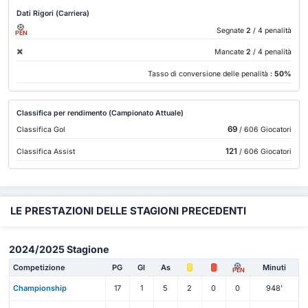
Dati Rigori (Carriera)
Segnate
2
/ 4 penalità
PEN
Mancate
2
/ 4 penalità
Tasso di conversione delle penalità :
50%
Classifica per rendimento (Campionato Attuale)
69
Classifica Gol
/ 606 Giocatori
121
Classifica Assist
/ 606 Giocatori
LE PRESTAZIONI DELLE STAGIONI PRECEDENTI
2024/2025 Stagione
Competizione
PG
Gl
As
Minuti
PEN
Championship
17
1
5
2
0
0
948'