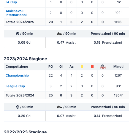
FA Cup
1
0
0
0
0
0
76'
Amichevoli
2
0
0
0
0
0
102'
internazionali
Totale 2024/2025
20
1
5
2
0
0
1126'
/ 90 min
/ 90 min
Prenotazioni / 90 min
0.09
Gol
0.47
Assist
0.19
Prenotazioni
2023/2024 Stagione
Competizione
PG
Gl
As
Minuti
PEN
Championship
22
4
1
2
0
0
1261'
League Cup
3
2
2
0
0
0
93'
Totale 2023/2024
25
6
3
2
0
0
1354'
/ 90 min
/ 90 min
Prenotazioni / 90 min
0.29
Gol
0.07
Assist
0.14
Prenotazioni
2022/2023 Stagione