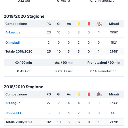
0.12
Gol
0
Assist
0.12
Prenotazioni
2019/2020 Stagione
Competizione
PG
Gl
As
Minuti
PEN
A-League
23
10
5
3
0
1
1996'
Olimpiadi
2
0
0
2
0
0
152'
Totale 2019/2020
25
10
5
5
0
1
2148'
/ 90 min
/ 90 min
Prenotazioni / 90 min
0.45
Gol
0.23
Assist
0.14
Prenotazioni
2018/2019 Stagione
Competizione
PG
Gl
As
Minuti
PEN
A-League
27
7
4
4
0
1
1733'
Coppa FFA
5
3
1
2
0
0
445'
Totale 2018/2019
32
10
5
6
0
1
2178'