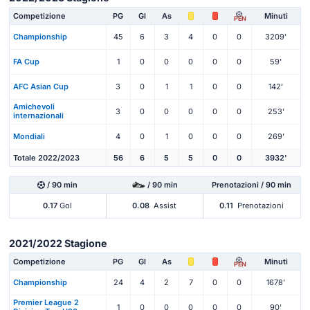
Competizione
PG
Gl
As
Minuti
PEN
Championship
45
6
3
4
0
0
3209'
FA Cup
1
0
0
0
0
0
59'
AFC Asian Cup
3
0
1
1
0
0
142'
Amichevoli
3
0
0
0
0
0
253'
internazionali
Mondiali
4
0
1
0
0
0
269'
Totale 2022/2023
56
6
5
5
0
0
3932'
/ 90 min
/ 90 min
Prenotazioni / 90 min
0.17
Gol
0.08
Assist
0.11
Prenotazioni
2021/2022 Stagione
Competizione
PG
Gl
As
Minuti
PEN
Championship
24
4
2
7
0
0
1678'
Premier League 2
1
0
0
0
0
0
90'