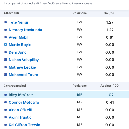
I compagni di squadra di Riley McGree a livello internazionale
Attaccanti
Posizione
Gol / 90'
Tete Yengi
1.27
FW
Nestory Irankunda
1.22
FW
Awer Mabil
0.81
FW
Martin Boyle
0.00
FW
Deni Jurić
0.00
FW
Nishan Velupillay
0.00
FW
Mathew Leckie
0.00
FW
Mohamed Toure
0.00
FW
Centrocampisti
Posizione
Assists / 90'
Riley McGree
1.02
MF
Connor Metcalfe
0.41
MF
Aiden O'Neill
0.00
MF
Ajdin Hrustic
0.00
MF
Kai Clifton Trewin
0.00
MF