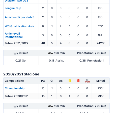
Division Two U23
League Cup
2
0
0
0
0
0
106'
Amichevoli per club 3
2
0
0
0
0
0
180'
WC Qualification Asia
8
1
2
1
0
0
177'
Amichevoli
3
0
0
0
0
0
192'
internazionali
Totale 2021/2022
40
5
4
8
0
0
2423'
/ 90 min
/ 90 min
Prenotazioni / 90 min
0.21
Gol
0.11
Assist
0.38
Prenotazioni
2020/2021 Stagione
Competizione
PG
Gl
As
Minuti
PEN
Championship
15
1
0
1
0
0
735'
Totale 2020/2021
15
1
0
1
0
0
735'
/ 90 min
/ 90 min
Prenotazioni / 90 min