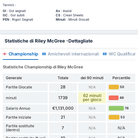
Termini :
Gl
: Gol segnati
As
: Assist
GC
: Gol subiti
CS
: Clean Sheets
PEN
: Rigori Segnati
Minuti
: Minuti Giocati
Statistiche di Riley McGree -Dettagliate
Championship
Amichevoli internazionali
WC Qualificati
Statistiche Championship di Riley McGree
Generale
Totale
dei 90 minuti
Percentile
28
Partite Giocate
N/A
50
62 minuti
1739
minuti
49
per gioco
€1,131,000
Salario Annuo
N/A
76
21
Partite iniziate
N/A
53
Partite sostituite
7
N/A
N/A
(dentro)