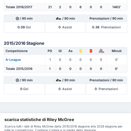
Totale 2016/2017
21
2
0
6
0
0
1463'
/ 90 min
/ 90 min
Prenotazioni / 90 min
0.09
Gol
0
Assist
0.36
Prenotazioni
2015/2016 Stagione
Competizione
PG
Gl
As
Minuti
PEN
A-League
1
0
0
0
0
0
0'
Totale 2015/2016
1
0
0
0
0
0
0'
/ 90 min
/ 90 min
Prenotazioni / 90 min
0
Gol
0
Assist
0
Prenotazioni
scarica statistiche di Riley McGree
Scarica tutti i dati di Riley McGree dalla 2015/2016 stagione alla 2026 stagione per
tutte le competizioni. Contiene il totale e la media della stagione.