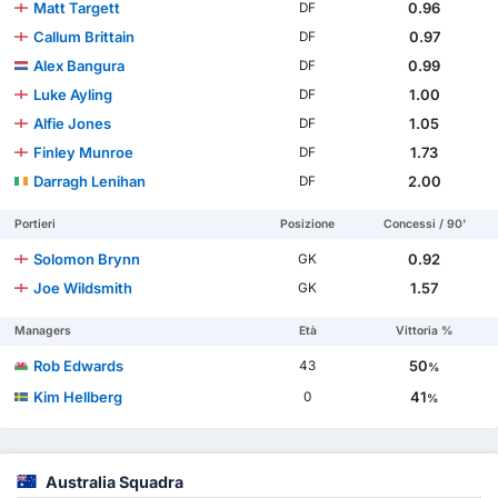
Matt Targett
0.96
DF
Callum Brittain
0.97
DF
Alex Bangura
0.99
DF
Luke Ayling
1.00
DF
Alfie Jones
1.05
DF
Finley Munroe
1.73
DF
Darragh Lenihan
2.00
DF
Portieri
Posizione
Concessi / 90'
Solomon Brynn
0.92
GK
Joe Wildsmith
1.57
GK
Managers
Età
Vittoria %
Rob Edwards
50
43
%
Kim Hellberg
41
0
%
Australia Squadra