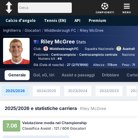
CAMPIONATI
MENU
Calcio d'angolo
Tennis (EN)
API
Premium
Inghilterra
/
Giocatori
/
Middlesbrough FC
/
Riley McGree
Pronostico
Riley McGree
Stats
Club :
Middlesbrough FC
Squadra Nazionale :
Australia
Posizione :
Centrocampista - Centrocampista centrale
Nazionalit
Numero kit :
#8
Età (Data di nascita) :
27 (2/11/1998)
Altezza :
178cm
Peso :
78
Generale
Gol, xG, tiri
Assist e passaggi
Dribblare
Cartell
2025/2026
2024/2025
2023/2024
2022/2023
202
2025/2026 e statistiche carriera
- Riley McGree
Valutazione media nel Championship
7.06
Classifica Assist : 121 / 606 Giocatori