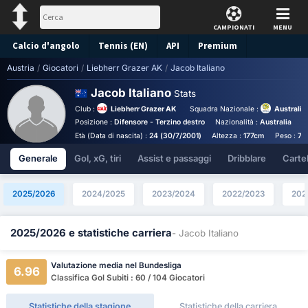
CAMPIONATI
MENU
Calcio d'angolo
Tennis (EN)
API
Premium
Austria
/
Giocatori
/
Liebherr Grazer AK
/
Jacob Italiano
Pronostico
Jacob Italiano
Stats
Club :
Liebherr Grazer AK
Squadra Nazionale :
Australia
Posizione :
Difensore - Terzino destro
Nazionalità :
Australia
B
Età (Data di nascita) :
24 (30/7/2001)
Altezza :
177cm
Peso :
74
Generale
Gol, xG, tiri
Assist e passaggi
Dribblare
Cartell
2025/2026
2024/2025
2023/2024
2022/2023
202
2025/2026 e statistiche carriera
- Jacob Italiano
Valutazione media nel Bundesliga
6.96
Classifica Gol Subiti : 60 / 104 Giocatori
Statistiche della stagione
Statistiche della carriera