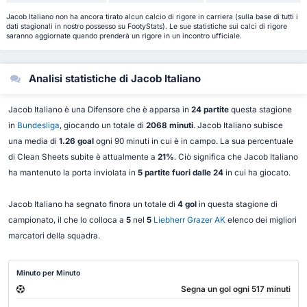
Jacob Italiano non ha ancora tirato alcun calcio di rigore in carriera (sulla base di tutti i
dati stagionali in nostro possesso su FootyStats). Le sue statistiche sui calci di rigore
saranno aggiornate quando prenderà un rigore in un incontro ufficiale.
Analisi statistiche di Jacob Italiano
Jacob Italiano è una Difensore che è apparsa in
24 partite
questa stagione
in
Bundesliga
, giocando un totale di
2068 minuti
. Jacob Italiano subisce
una media di
1.26 goal
ogni 90 minuti in cui è in campo. La sua percentuale
di Clean Sheets subite è attualmente a
21%
. Ciò significa che Jacob Italiano
ha mantenuto la porta inviolata in
5 partite fuori dalle 24
in cui ha giocato.
Jacob Italiano ha segnato finora un totale di
4 gol
in questa stagione di
campionato, il che lo colloca a
5
nel
5
Liebherr Grazer AK
elenco dei migliori
marcatori della squadra.
Minuto per Minuto
Segna un gol ogni 517 minuti