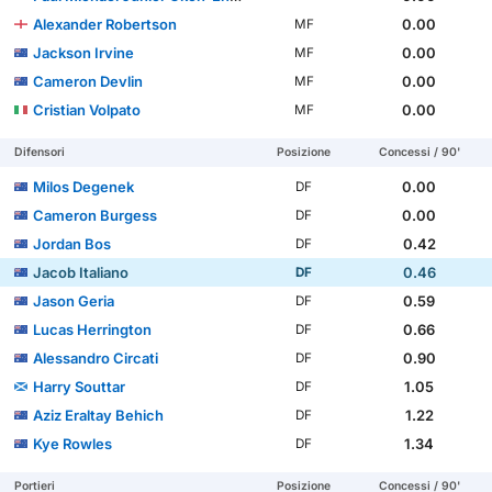
Alexander Robertson
0.00
MF
Jackson Irvine
0.00
MF
Cameron Devlin
0.00
MF
Cristian Volpato
0.00
MF
Difensori
Posizione
Concessi / 90'
Milos Degenek
0.00
DF
Cameron Burgess
0.00
DF
Jordan Bos
0.42
DF
Jacob Italiano
0.46
DF
Jason Geria
0.59
DF
Lucas Herrington
0.66
DF
Alessandro Circati
0.90
DF
Harry Souttar
1.05
DF
Aziz Eraltay Behich
1.22
DF
Kye Rowles
1.34
DF
Portieri
Posizione
Concessi / 90'