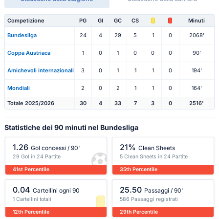
Competizione
PG
Gl
GC
CS
Minuti
Bundesliga
24
4
29
5
1
0
2068'
Coppa Austriaca
1
0
1
0
0
0
90'
Amichevoli internazionali
3
0
1
1
1
0
194'
Mondiali
2
0
2
1
1
0
164'
Totale 2025/2026
30
4
33
7
3
0
2516'
Statistiche dei 90 minuti nel Bundesliga
1.26
21%
Gol concessi / 90'
Clean Sheets
29 Gol in 24 Partite
5 Clean Sheets in 24 Partite
41st Percentile
35th Percentile
0.04
25.50
Cartellini ogni 90
Passaggi / 90'
1 Cartellini totali
586 Passaggi registrati
12th Percentile
29th Percentile