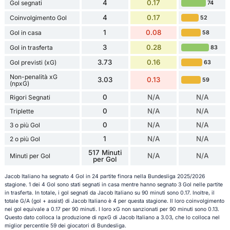
4
0.17
Gol segnati
74
4
0.17
Coinvolgimento Gol
52
1
0.08
Gol in casa
58
3
0.28
Gol in trasferta
83
3.73
0.16
Gol previsti (xG)
63
Non-penalità xG
3.03
0.13
59
(npxG)
0
N/A
N/A
Rigori Segnati
0
N/A
N/A
Triplette
0
N/A
N/A
3 o più Gol
1
N/A
N/A
2 o più Gol
517 Minuti
N/A
N/A
Minuti per Gol
per Gol
Jacob Italiano ha segnato 4 Gol in 24 partite finora nella Bundesliga 2025/2026
stagione. 1 dei 4 Gol sono stati segnati in casa mentre hanno segnato 3 Gol nelle partite
in trasferta. In totale, i gol segnati da Jacob Italiano su 90 minuti sono 0.17. Inoltre, il
totale G/A (gol + assist) di Jacob Italiano è 4 per questa stagione. Il loro coinvolgimento
nei gol equivale a 0.17 per 90 minuti. I loro xG non sanzionati per 90 minuti sono 0.13.
Questo dato colloca la produzione di npxG di Jacob Italiano a 3.03, che lo colloca nel
miglior percentile 59 dei giocatori di Bundesliga.