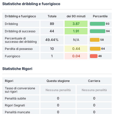
Statistiche dribbling e fuorigioco
Dribbling e fuorigioco
Totale
dei 90 minuti
Percentile
89
3.87
Dribbling
93
44
1.91
Dribbling di successo
94
Percentuale di
49.44%
N/A
58
successo dei dribbling
10
0.44
Perdita di possesso
64
1
0.04
Fuorigioco
46
Statistiche Rigori
Rigori
Questa stagione
Carriera
Tasso di conversione
Nessuna penalità
Nessuna penalità
sui rigori
0
0
Penalità subite
0
0
Rigori Segnati
0
0
Penalità mancate