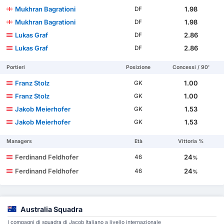
Mukhran Bagrationi
1.98
DF
Mukhran Bagrationi
1.98
DF
Lukas Graf
2.86
DF
Lukas Graf
2.86
DF
Portieri
Posizione
Concessi / 90'
Franz Stolz
1.00
GK
Franz Stolz
1.00
GK
Jakob Meierhofer
1.53
GK
Jakob Meierhofer
1.53
GK
Managers
Età
Vittoria %
Ferdinand Feldhofer
24
46
%
Ferdinand Feldhofer
24
46
%
Australia Squadra
I compagni di squadra di Jacob Italiano a livello internazionale