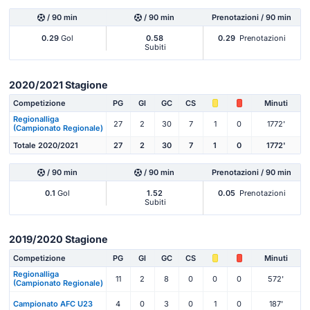
/ 90 min
/ 90 min
Prenotazioni / 90 min
0.29
Gol
0.58
0.29
Prenotazioni
Subiti
2020/2021 Stagione
Competizione
PG
Gl
GC
CS
Minuti
Regionalliga
27
2
30
7
1
0
1772'
(Campionato Regionale)
Totale 2020/2021
27
2
30
7
1
0
1772'
/ 90 min
/ 90 min
Prenotazioni / 90 min
0.1
Gol
1.52
0.05
Prenotazioni
Subiti
2019/2020 Stagione
Competizione
PG
Gl
GC
CS
Minuti
Regionalliga
11
2
8
0
0
0
572'
(Campionato Regionale)
Campionato AFC U23
4
0
3
0
1
0
187'