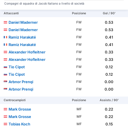
Compagni di squadra di Jacob Italiano a livello di società
Attaccanti
Posizione
Gol / 90'
Daniel Maderner
0.53
FW
Daniel Maderner
0.53
FW
Ramiz Harakaté
0.41
FW
Ramiz Harakaté
0.41
FW
Alexander Hofleitner
0.33
FW
Alexander Hofleitner
0.33
FW
Tio Cipot
0.12
FW
Tio Cipot
0.12
FW
Arbnor Prenqi
0.00
FW
Arbnor Prenqi
0.00
FW
Centrocampisti
Posizione
Assists / 90'
Mark Grosse
0.22
MF
Mark Grosse
0.22
MF
Tobias Koch
0.15
MF