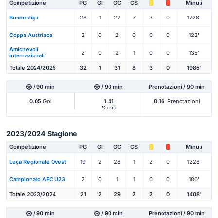
Competizione
PG
Gl
GC
CS
Minuti
Bundesliga
28
1
27
7
3
0
1728'
Coppa Austriaca
2
0
2
0
0
0
122'
Amichevoli
2
0
2
1
0
0
135'
internazionali
Totale 2024/2025
32
1
31
8
3
0
1985'
/ 90 min
/ 90 min
Prenotazioni / 90 min
0.05
Gol
1.41
0.16
Prenotazioni
Subiti
2023/2024 Stagione
Competizione
PG
Gl
GC
CS
Minuti
Lega Regionale Ovest
19
2
28
1
2
0
1228'
Campionato AFC U23
2
0
1
1
0
0
180'
Totale 2023/2024
21
2
29
2
2
0
1408'
/ 90 min
/ 90 min
Prenotazioni / 90 min