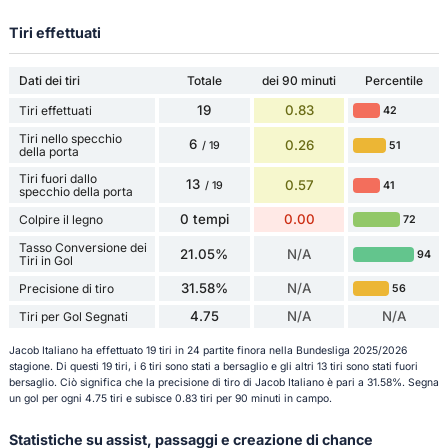
Tiri effettuati
Dati dei tiri
Totale
dei 90 minuti
Percentile
19
0.83
Tiri effettuati
42
Tiri nello specchio
6
0.26
51
/ 19
della porta
Tiri fuori dallo
13
0.57
41
/ 19
specchio della porta
0 tempi
0.00
Colpire il legno
72
Tasso Conversione dei
21.05%
N/A
94
Tiri in Gol
31.58%
N/A
Precisione di tiro
56
4.75
N/A
N/A
Tiri per Gol Segnati
Jacob Italiano ha effettuato 19 tiri in 24 partite finora nella Bundesliga 2025/2026
stagione. Di questi 19 tiri, i 6 tiri sono stati a bersaglio e gli altri 13 tiri sono stati fuori
bersaglio. Ciò significa che la precisione di tiro di Jacob Italiano è pari a 31.58%. Segna
un gol per ogni 4.75 tiri e subisce 0.83 tiri per 90 minuti in campo.
Statistiche su assist, passaggi e creazione di chance