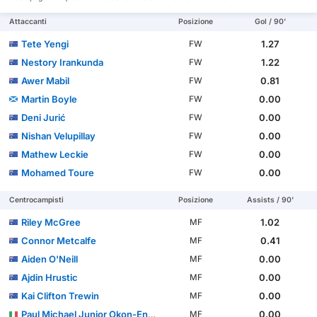
Attaccanti
Posizione
Gol / 90'
Tete Yengi
1.27
FW
Nestory Irankunda
1.22
FW
Awer Mabil
0.81
FW
Martin Boyle
0.00
FW
Deni Jurić
0.00
FW
Nishan Velupillay
0.00
FW
Mathew Leckie
0.00
FW
Mohamed Toure
0.00
FW
Centrocampisti
Posizione
Assists / 90'
Riley McGree
1.02
MF
Connor Metcalfe
0.41
MF
Aiden O'Neill
0.00
MF
Ajdin Hrustic
0.00
MF
Kai Clifton Trewin
0.00
MF
Paul Michael Junior Okon-Engstler
0.00
MF