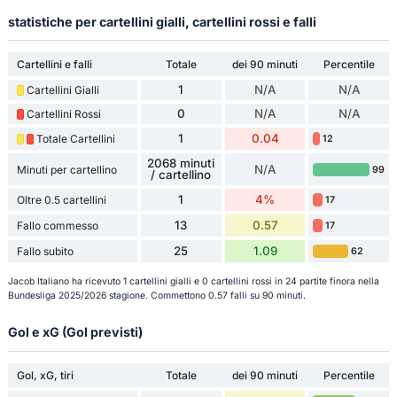
statistiche per cartellini gialli, cartellini rossi e falli
Cartellini e falli
Totale
dei 90 minuti
Percentile
1
N/A
N/A
Cartellini Gialli
0
N/A
N/A
Cartellini Rossi
1
0.04
Totale Cartellini
12
2068 minuti
N/A
Minuti per cartellino
99
/ cartellino
1
4%
Oltre 0.5 cartellini
17
13
0.57
Fallo commesso
17
25
1.09
Fallo subito
62
Jacob Italiano ha ricevuto 1 cartellini gialli e 0 cartellini rossi in 24 partite finora nella
Bundesliga 2025/2026 stagione. Commettono 0.57 falli su 90 minuti.
Gol e xG (Gol previsti)
Gol, xG, tiri
Totale
dei 90 minuti
Percentile