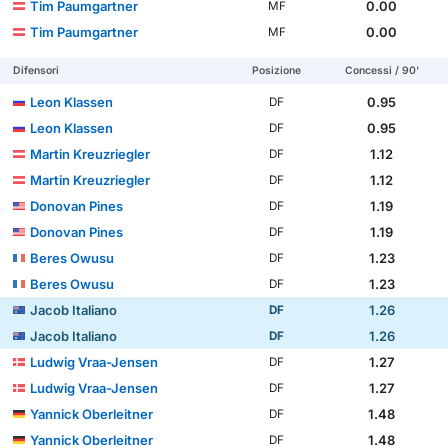
Tim Paumgartner
0.00
MF
Tim Paumgartner
0.00
MF
Difensori
Posizione
Concessi / 90'
Leon Klassen
0.95
DF
Leon Klassen
0.95
DF
Martin Kreuzriegler
1.12
DF
Martin Kreuzriegler
1.12
DF
Donovan Pines
1.19
DF
Donovan Pines
1.19
DF
Beres Owusu
1.23
DF
Beres Owusu
1.23
DF
Jacob Italiano
1.26
DF
Jacob Italiano
1.26
DF
Ludwig Vraa-Jensen
1.27
DF
Ludwig Vraa-Jensen
1.27
DF
Yannick Oberleitner
1.48
DF
Yannick Oberleitner
1.48
DF