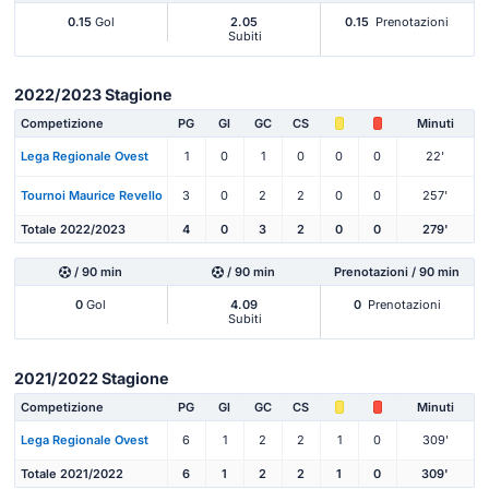
0.15
Gol
2.05
0.15
Prenotazioni
Subiti
2022/2023 Stagione
Competizione
PG
Gl
GC
CS
Minuti
Lega Regionale Ovest
1
0
1
0
0
0
22'
Tournoi Maurice Revello
3
0
2
2
0
0
257'
Totale 2022/2023
4
0
3
2
0
0
279'
/ 90 min
/ 90 min
Prenotazioni / 90 min
0
Gol
4.09
0
Prenotazioni
Subiti
2021/2022 Stagione
Competizione
PG
Gl
GC
CS
Minuti
Lega Regionale Ovest
6
1
2
2
1
0
309'
Totale 2021/2022
6
1
2
2
1
0
309'