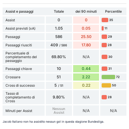
Assist e passaggi
Totale
dei 90 minuti
Percentile
0
0
Assist
35
1.05
0.05
Assist previsti (xA)
11
586
25.50
Passaggi
29
409
17.80
Passaggi riusciti
28
/ 586
Percentuale di
69.80%
N/A
completamento del
30
passaggio
10
0.44
Passaggi chiave
31
51
2.22
Crossare
72
5
0.22
Cross di successo
50
/ 51
Tasso di
9.80%
N/A
completamento di
28
Cross
Nessun
N/A
N/A
Minuti per Assist
Assist
Jacob Italiano non ha assistito nessun gol in questa stagione Bundesliga.