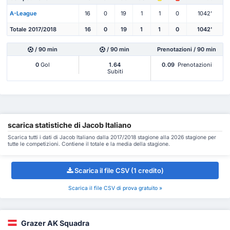
A-League
16
0
19
1
1
0
1042'
Totale 2017/2018
16
0
19
1
1
0
1042'
/ 90 min
/ 90 min
Prenotazioni / 90 min
0
Gol
1.64
0.09
Prenotazioni
Subiti
scarica statistiche di Jacob Italiano
Scarica tutti i dati di Jacob Italiano dalla 2017/2018 stagione alla 2026 stagione per
tutte le competizioni. Contiene il totale e la media della stagione.
Scarica il file CSV (1 credito)
Scarica il file CSV di prova gratuito »
Grazer AK Squadra