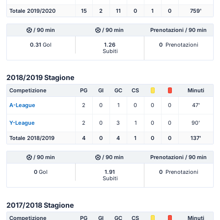
Totale 2019/2020
15
2
11
0
1
0
759'
/ 90 min
/ 90 min
Prenotazioni / 90 min
0.31
Gol
1.26
0
Prenotazioni
Subiti
2018/2019 Stagione
Competizione
PG
Gl
GC
CS
Minuti
A-League
2
0
1
0
0
0
47'
Y-League
2
0
3
1
0
0
90'
Totale 2018/2019
4
0
4
1
0
0
137'
/ 90 min
/ 90 min
Prenotazioni / 90 min
0
Gol
1.91
0
Prenotazioni
Subiti
2017/2018 Stagione
Competizione
PG
Gl
GC
CS
Minuti