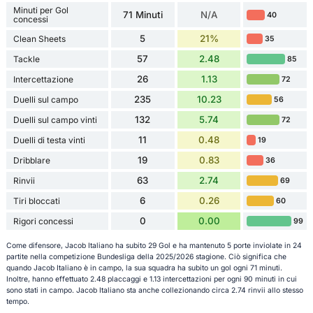
Minuti per Gol
71 Minuti
N/A
40
concessi
5
21%
Clean Sheets
35
57
2.48
Tackle
85
26
1.13
Intercettazione
72
235
10.23
Duelli sul campo
56
132
5.74
Duelli sul campo vinti
72
11
0.48
Duelli di testa vinti
19
19
0.83
Dribblare
36
63
2.74
Rinvii
69
6
0.26
Tiri bloccati
60
0
0.00
Rigori concessi
99
Come difensore, Jacob Italiano ha subito 29 Gol e ha mantenuto 5 porte inviolate in 24
partite nella competizione Bundesliga della 2025/2026 stagione. Ciò significa che
quando Jacob Italiano è in campo, la sua squadra ha subito un gol ogni 71 minuti.
Inoltre, hanno effettuato 2.48 placcaggi e 1.13 intercettazioni per ogni 90 minuti in cui
sono stati in campo. Jacob Italiano sta anche collezionando circa 2.74 rinvii allo stesso
tempo.