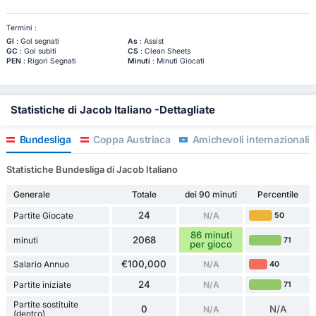
Termini :
Gl
: Gol segnati
As
: Assist
GC
: Gol subiti
CS
: Clean Sheets
PEN
: Rigori Segnati
Minuti
: Minuti Giocati
Statistiche di Jacob Italiano -Dettagliate
Bundesliga
Coppa Austriaca
Amichevoli internazionali
Statistiche Bundesliga di Jacob Italiano
Generale
Totale
dei 90 minuti
Percentile
24
Partite Giocate
N/A
50
86 minuti
2068
minuti
71
per gioco
€100,000
Salario Annuo
N/A
40
24
Partite iniziate
N/A
71
Partite sostituite
0
N/A
N/A
(dentro)