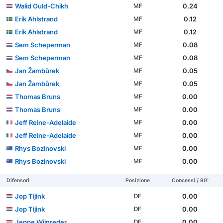
Walid Ould-Chikh
0.24
MF
Erik Ahlstrand
0.12
MF
Erik Ahlstrand
0.12
MF
Sem Scheperman
0.08
MF
Sem Scheperman
0.08
MF
Jan Žambůrek
0.05
MF
Jan Žambůrek
0.05
MF
Thomas Bruns
0.00
MF
Thomas Bruns
0.00
MF
Jeff Reine-Adelaide
0.00
MF
Jeff Reine-Adelaide
0.00
MF
Rhys Bozinovski
0.00
MF
Rhys Bozinovski
0.00
MF
Difensori
Posizione
Concessi / 90'
Jop Tijink
0.00
DF
Jop Tijink
0.00
DF
Jeppe Wijnreder
0.00
DF