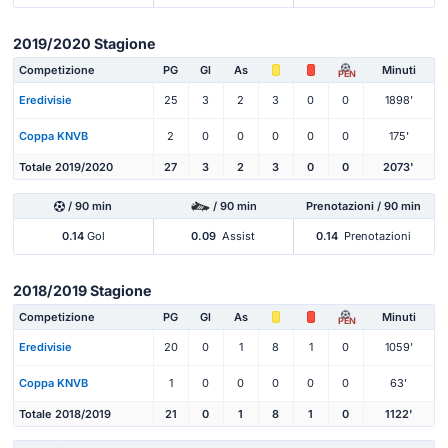
2019/2020 Stagione
Competizione
PG
Gl
As
Minuti
PEN
Eredivisie
25
3
2
3
0
0
1898'
Coppa KNVB
2
0
0
0
0
0
175'
Totale 2019/2020
27
3
2
3
0
0
2073'
/ 90 min
/ 90 min
Prenotazioni / 90 min
0.14
Gol
0.09
Assist
0.14
Prenotazioni
2018/2019 Stagione
Competizione
PG
Gl
As
Minuti
PEN
Eredivisie
20
0
1
8
1
0
1059'
Coppa KNVB
1
0
0
0
0
0
63'
Totale 2018/2019
21
0
1
8
1
0
1122'