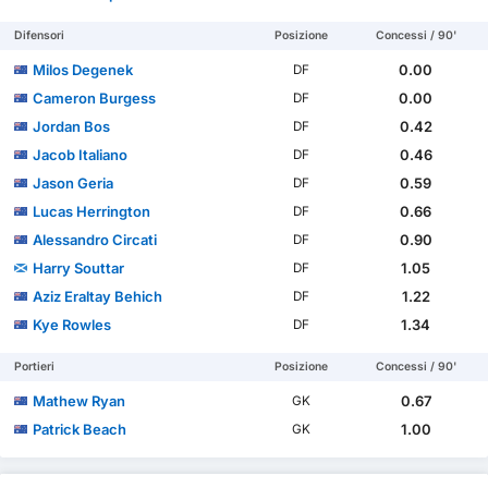
Difensori
Posizione
Concessi / 90'
Milos Degenek
0.00
DF
Cameron Burgess
0.00
DF
Jordan Bos
0.42
DF
Jacob Italiano
0.46
DF
Jason Geria
0.59
DF
Lucas Herrington
0.66
DF
Alessandro Circati
0.90
DF
Harry Souttar
1.05
DF
Aziz Eraltay Behich
1.22
DF
Kye Rowles
1.34
DF
Portieri
Posizione
Concessi / 90'
Mathew Ryan
0.67
GK
Patrick Beach
1.00
GK