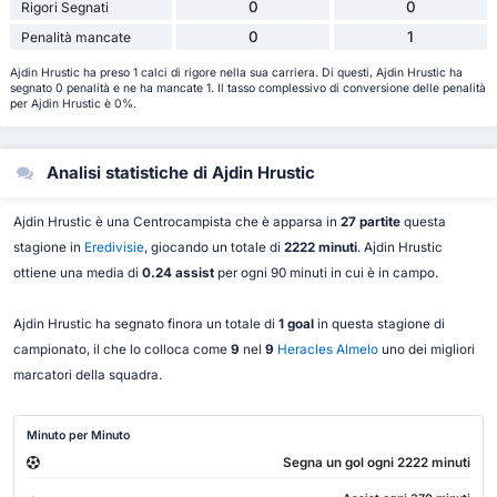
0
0
Rigori Segnati
0
1
Penalità mancate
Ajdin Hrustic ha preso 1 calci di rigore nella sua carriera. Di questi, Ajdin Hrustic ha
segnato 0 penalità e ne ha mancate 1. Il tasso complessivo di conversione delle penalità
per Ajdin Hrustic è 0%.
Analisi statistiche di Ajdin Hrustic
Ajdin Hrustic è una Centrocampista che è apparsa in
27 partite
questa
stagione in
Eredivisie
, giocando un totale di
2222 minuti
. Ajdin Hrustic
ottiene una media di
0.24 assist
per ogni 90 minuti in cui è in campo.
Ajdin Hrustic ha segnato finora un totale di
1 goal
in questa stagione di
campionato, il che lo colloca come
9
nel
9
Heracles Almelo
uno dei migliori
marcatori della squadra.
Minuto per Minuto
Segna un gol ogni 2222 minuti