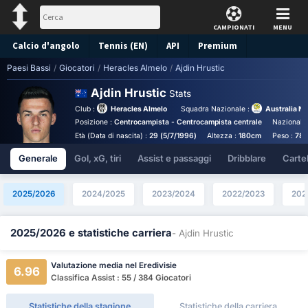
CAMPIONATI
MENU
Calcio d'angolo
Tennis (EN)
API
Premium
Paesi Bassi
/
Giocatori
/
Heracles Almelo
/
Ajdin Hrustic
Pronostico
Ajdin Hrustic
Stats
Club :
Heracles Almelo
Squadra Nazionale :
Australia N
Posizione :
Centrocampista - Centrocampista centrale
Nazionalit
Età (Data di nascita) :
29 (5/7/1996)
Altezza :
180cm
Peso :
78
Generale
Gol, xG, tiri
Assist e passaggi
Dribblare
Cartell
2025/2026
2024/2025
2023/2024
2022/2023
202
2025/2026 e statistiche carriera
- Ajdin Hrustic
Valutazione media nel Eredivisie
6.96
Classifica Assist : 55 / 384 Giocatori
Statistiche della stagione
Statistiche della carriera