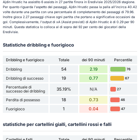
Ajdin Hrustic ha assistito 6 assists in 27 partite finora in Eredivisie 2025/2026 stagione.
Per quanto riguarda l'aspetto dei passaggi, Ajdin Hrustic passa la palla all'incirca 40.42
volte durante una partita con una percentuale di completamento dei passaggi di 79.96.
Inoltre gioca 2.27 passaggi chiave ogni partita che portano a significative occasioni da
gol. Complessivamente, l'output di xA (Assist previsti) di Ajdin Hrustic è di 0.29 per 90
minuti. Questa statistica lo colloca al di sopra del 92 per cento dei giocatori della
Eredivisie.
Statistiche dribbling e fuorigioco
Dribbling e fuorigioco
Totale
dei 90 minuti
Percentile
54
2.19
Dribbling
76
19
0.77
Dribbling di successo
67
Percentuale di
35.19%
N/A
27
successo dei dribbling
18
0.73
Perdita di possesso
46
1
0.04
Fuorigioco
47
statistiche per cartellini gialli, cartellini rossi e falli
Cartellini e falli
Totale
dei 90 minuti
Percentile