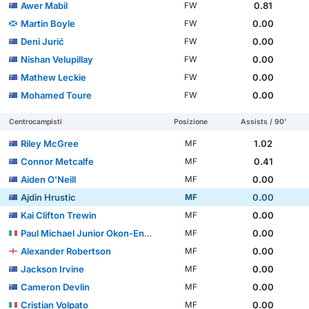
Awer Mabil
0.81
FW
Martin Boyle
0.00
FW
Deni Jurić
0.00
FW
Nishan Velupillay
0.00
FW
Mathew Leckie
0.00
FW
Mohamed Toure
0.00
FW
Centrocampisti
Posizione
Assists / 90'
Riley McGree
1.02
MF
Connor Metcalfe
0.41
MF
Aiden O'Neill
0.00
MF
Ajdin Hrustic
0.00
MF
Kai Clifton Trewin
0.00
MF
Paul Michael Junior Okon-Engstler
0.00
MF
Alexander Robertson
0.00
MF
Jackson Irvine
0.00
MF
Cameron Devlin
0.00
MF
Cristian Volpato
0.00
MF