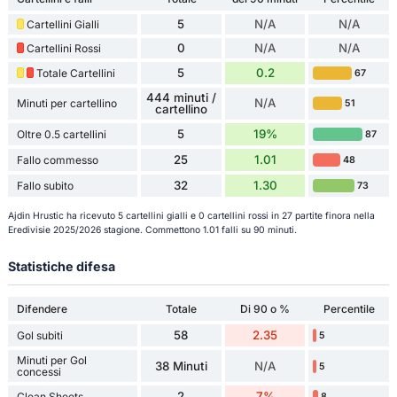
5
N/A
N/A
Cartellini Gialli
0
N/A
N/A
Cartellini Rossi
5
0.2
Totale Cartellini
67
444 minuti /
N/A
Minuti per cartellino
51
cartellino
5
19%
Oltre 0.5 cartellini
87
25
1.01
Fallo commesso
48
32
1.30
Fallo subito
73
Ajdin Hrustic ha ricevuto 5 cartellini gialli e 0 cartellini rossi in 27 partite finora nella
Eredivisie 2025/2026 stagione. Commettono 1.01 falli su 90 minuti.
Statistiche difesa
Difendere
Totale
Di 90 o %
Percentile
58
2.35
Gol subiti
5
Minuti per Gol
38 Minuti
N/A
5
concessi
2
7%
Clean Sheets
8