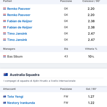
Portieri
Posizione
Concessi / 90'
Remko Pasveer
2.20
GK
Remko Pasveer
2.20
GK
Fabian de Keijzer
2.38
GK
Fabian de Keijzer
2.38
GK
Timo Jansink
2.47
GK
Timo Jansink
2.47
GK
Managers
Età
Vittoria %
Bas Sibum
10
43
%
Australia Squadra
I compagni di squadra di Ajdin Hrustic a livello internazionale
Attaccanti
Posizione
Gol / 90'
Tete Yengi
1.27
FW
Nestory Irankunda
1.22
FW