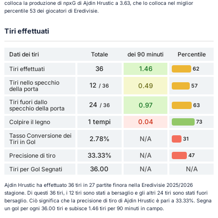
colloca la produzione di npxG di Ajdin Hrustic a 3.63, che lo colloca nel miglior
percentile 53 dei giocatori di Eredivisie.
Tiri effettuati
Dati dei tiri
Totale
dei 90 minuti
Percentile
36
1.46
Tiri effettuati
62
Tiri nello specchio
12
0.49
57
/ 36
della porta
Tiri fuori dallo
24
0.97
63
/ 36
specchio della porta
1 tempi
0.04
Colpire il legno
73
Tasso Conversione dei
2.78%
N/A
31
Tiri in Gol
33.33%
N/A
Precisione di tiro
47
36.00
N/A
N/A
Tiri per Gol Segnati
Ajdin Hrustic ha effettuato 36 tiri in 27 partite finora nella Eredivisie 2025/2026
stagione. Di questi 36 tiri, i 12 tiri sono stati a bersaglio e gli altri 24 tiri sono stati fuori
bersaglio. Ciò significa che la precisione di tiro di Ajdin Hrustic è pari a 33.33%. Segna
un gol per ogni 36.00 tiri e subisce 1.46 tiri per 90 minuti in campo.