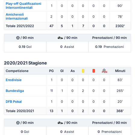
Play-off Qualificazioni
1
0
0
0
0
0
90'
Intercontinentali
Amichevoli
2
0
0
0
0
0
78'
internazionali
Totale 2021/2022
47
5
1
7
0
0
2302'
/ 90 min
/ 90 min
Prenotazioni / 90 min
0.19
Gol
0
Assist
0.19
Prenotazioni
2020/2021 Stagione
Competizione
PG
Gl
As
Minuti
PEN
Eredivisie
1
0
0
0
0
0
83'
Bundesliga
11
1
0
2
0
0
265'
DFB Pokal
1
0
0
0
0
0
20'
Totale 2020/2021
13
1
0
2
0
0
368'
/ 90 min
/ 90 min
Prenotazioni / 90 min
0
Gol
0
Assist
0
Prenotazioni