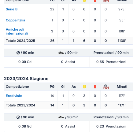
Competizione
PG
Gl
As
Minuti
PEN
Serie B
22
1
0
6
0
0
975'
Coppa Italia
1
0
1
0
0
0
55'
Amichevoli
3
0
0
0
0
0
108'
internazionali
Totale 2024/2025
26
1
1
6
0
0
1138'
/ 90 min
/ 90 min
Prenotazioni / 90 min
0.09
Gol
0
Assist
0.55
Prenotazioni
2023/2024 Stagione
Competizione
PG
Gl
As
Minuti
PEN
Eredivisie
14
1
0
3
0
0
1171'
Totale 2023/2024
14
1
0
3
0
0
1171'
/ 90 min
/ 90 min
Prenotazioni / 90 min
0.08
Gol
0
Assist
0.23
Prenotazioni