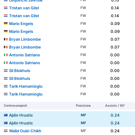
Lequincio Zeefuik
0.15
FW
Tristan van Gilst
0.14
FW
Tristan van Gilst
0.14
FW
Mario Engels
0.09
FW
Mario Engels
0.09
FW
Bryan Limbombe
0.07
FW
Bryan Limbombe
0.07
FW
Antonio Satriano
0.00
FW
Antonio Satriano
0.00
FW
Sil Blokhuis
0.00
FW
Sil Blokhuis
0.00
FW
Tarik Hamamioglu
0.00
FW
Tarik Hamamioglu
0.00
FW
Centrocampisti
Posizione
Assists / 90'
Ajdin Hrustic
0.24
MF
Ajdin Hrustic
0.24
MF
Walid Ould-Chikh
0.24
MF