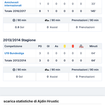
Amichevoli
1
0
0
0
0
0
33'
internazionali
Totale 2016/2017
8
1
0
0
0
0
145'
/ 90 min
/ 90 min
Prenotazioni / 90 min
0.8
Gol
0
Assist
0
Prenotazioni
2013/2014 Stagione
Competizione
PG
Gl
As
Minuti
PEN
U19 Bundesliga
3
0
0
0
0
0
64'
Totale 2013/2014
3
0
0
0
0
0
64'
/ 90 min
/ 90 min
Prenotazioni / 90 min
0
Gol
0
Assist
0
Prenotazioni
scarica statistiche di Ajdin Hrustic