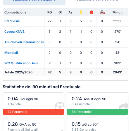
Competizione
PG
Gl
As
Minuti
PEN
Eredivisie
27
1
6
5
0
0
2222'
Coppa KNVB
3
3
1
1
0
0
270'
Amichevoli internazionali
3
0
0
0
0
0
94'
Mondiali
2
0
0
0
0
0
48'
WC Qualification Asia
7
1
1
0
0
0
309'
Totale 2025/2026
42
5
8
6
0
0
2943'
Statistiche dei 90 minuti nel Eredivisie
0.04
0.24
Gol ogni 90
Assist ogni 90
1 Gol totali
6 Assist totali
37 Percentile
88 Percentile
0.28
0.15
G+A su 90
xG su 90'
7 contributi Gol totali
3.63 Gol previsti