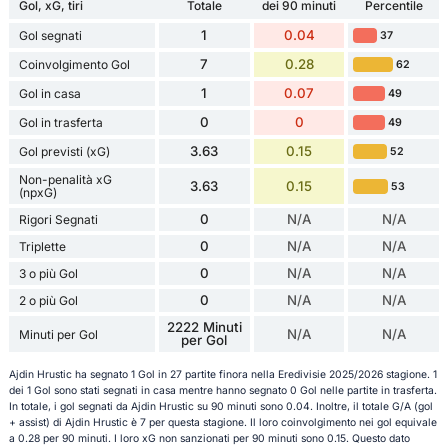
Gol, xG, tiri
Totale
dei 90 minuti
Percentile
1
0.04
Gol segnati
37
7
0.28
Coinvolgimento Gol
62
1
0.07
Gol in casa
49
0
0
Gol in trasferta
49
3.63
0.15
Gol previsti (xG)
52
Non-penalità xG
3.63
0.15
53
(npxG)
0
N/A
N/A
Rigori Segnati
0
N/A
N/A
Triplette
0
N/A
N/A
3 o più Gol
0
N/A
N/A
2 o più Gol
2222 Minuti
N/A
N/A
Minuti per Gol
per Gol
Ajdin Hrustic ha segnato 1 Gol in 27 partite finora nella Eredivisie 2025/2026 stagione. 1
dei 1 Gol sono stati segnati in casa mentre hanno segnato 0 Gol nelle partite in trasferta.
In totale, i gol segnati da Ajdin Hrustic su 90 minuti sono 0.04. Inoltre, il totale G/A (gol
+ assist) di Ajdin Hrustic è 7 per questa stagione. Il loro coinvolgimento nei gol equivale
a 0.28 per 90 minuti. I loro xG non sanzionati per 90 minuti sono 0.15. Questo dato