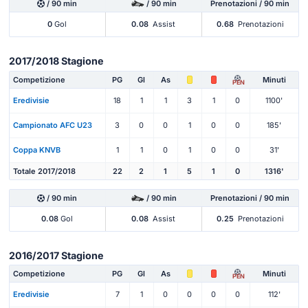
/ 90 min
/ 90 min
Prenotazioni / 90 min
0
Gol
0.08
Assist
0.68
Prenotazioni
2017/2018 Stagione
Competizione
PG
Gl
As
Minuti
PEN
Eredivisie
18
1
1
3
1
0
1100'
Campionato AFC U23
3
0
0
1
0
0
185'
Coppa KNVB
1
1
0
1
0
0
31'
Totale 2017/2018
22
2
1
5
1
0
1316'
/ 90 min
/ 90 min
Prenotazioni / 90 min
0.08
Gol
0.08
Assist
0.25
Prenotazioni
2016/2017 Stagione
Competizione
PG
Gl
As
Minuti
PEN
Eredivisie
7
1
0
0
0
0
112'