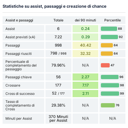
Statistiche su assist, passaggi e creazione di chance
Assist e passaggi
Totale
dei 90 minuti
Percentile
6
0.24
Assist
88
7.22
0.29
Assist previsti (xA)
92
998
40.42
Passaggi
64
798
32.32
Passaggi riusciti
64
/ 998
Percentuale di
79.96%
N/A
completamento del
47
passaggio
56
2.27
Passaggi chiave
96
177
7.17
Crossare
98
52
2.11
Cross di successo
99
/ 177
Tasso di
29.38%
N/A
completamento di
76
Cross
370 Minuti
N/A
N/A
Minuti per Assist
per Assist