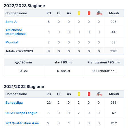
2022/2023 Stagione
Competizione
PG
Gl
As
Minuti
PEN
Serie A
6
0
0
0
0
0
226'
Amichevoli
1
0
0
0
0
0
44'
internazionali
Mondiali
2
0
0
0
0
0
58'
Totale 2022/2023
9
0
0
0
0
0
328'
/ 90 min
/ 90 min
Prenotazioni / 90 min
0
Gol
0
Assist
0
Prenotazioni
2021/2022 Stagione
Competizione
PG
Gl
As
Minuti
PEN
Bundesliga
23
2
0
2
0
0
956'
UEFA Europa League
5
0
0
2
0
0
61'
WC Qualification Asia
16
3
1
3
0
0
1117'