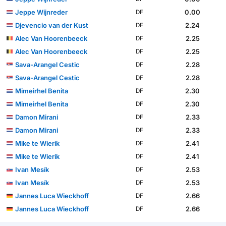
Jeppe Wijnreder
0.00
DF
Djevencio van der Kust
2.24
DF
Alec Van Hoorenbeeck
2.25
DF
Alec Van Hoorenbeeck
2.25
DF
Sava-Arangel Cestic
2.28
DF
Sava-Arangel Cestic
2.28
DF
Mimeirhel Benita
2.30
DF
Mimeirhel Benita
2.30
DF
Damon Mirani
2.33
DF
Damon Mirani
2.33
DF
Mike te Wierik
2.41
DF
Mike te Wierik
2.41
DF
Ivan Mesík
2.53
DF
Ivan Mesík
2.53
DF
Jannes Luca Wieckhoff
2.66
DF
Jannes Luca Wieckhoff
2.66
DF