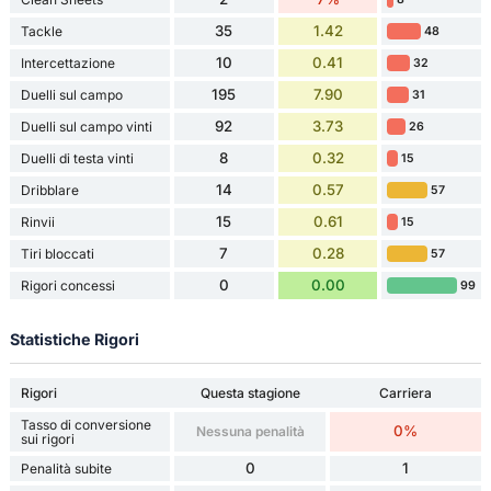
35
1.42
Tackle
48
10
0.41
Intercettazione
32
195
7.90
Duelli sul campo
31
92
3.73
Duelli sul campo vinti
26
8
0.32
Duelli di testa vinti
15
14
0.57
Dribblare
57
15
0.61
Rinvii
15
7
0.28
Tiri bloccati
57
0
0.00
Rigori concessi
99
Statistiche Rigori
Rigori
Questa stagione
Carriera
Tasso di conversione
0%
Nessuna penalità
sui rigori
0
1
Penalità subite