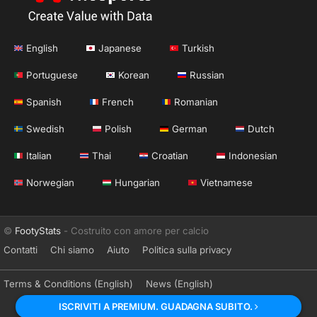
English
Japanese
Turkish
Portuguese
Korean
Russian
Spanish
French
Romanian
Swedish
Polish
German
Dutch
Italian
Thai
Croatian
Indonesian
Norwegian
Hungarian
Vietnamese
©
FootyStats
- Costruito con amore per calcio
Contatti
Chi siamo
Aiuto
Politica sulla privacy
Terms & Conditions (English)
News (English)
ISCRIVITI A PREMIUM. GUADAGNA SUBITO.