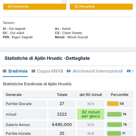
62 Percentile
52 Percentile
Termini :
Gl
: Gol segnati
As
: Assist
GC
: Gol subiti
CS
: Clean Sheets
PEN
: Rigori Segnati
Minuti
: Minuti Giocati
Statistiche di Ajdin Hrustic -Dettagliate
Eredivisie
Coppa KNVB
Amichevoli internazionali
Mo
Statistiche Eredivisie di Ajdin Hrustic
Generale
Totale
dei 90 minuti
Percentile
27
Partite Giocate
N/A
58
82 minuti
2222
minuti
74
per gioco
€490,000
Salario Annuo
N/A
76
25
Partite iniziate
N/A
71