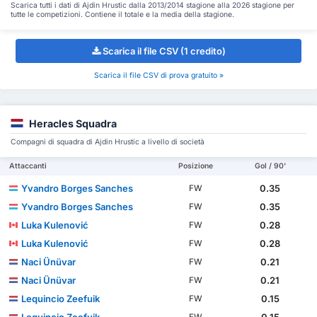
Scarica tutti i dati di Ajdin Hrustic dalla 2013/2014 stagione alla 2026 stagione per
tutte le competizioni. Contiene il totale e la media della stagione.
Scarica il file CSV (1 credito)
Scarica il file CSV di prova gratuito »
Heracles Squadra
Compagni di squadra di Ajdin Hrustic a livello di società
Attaccanti
Posizione
Gol / 90'
Yvandro Borges Sanches
0.35
FW
Yvandro Borges Sanches
0.35
FW
Luka Kulenović
0.28
FW
Luka Kulenović
0.28
FW
Naci Ünüvar
0.21
FW
Naci Ünüvar
0.21
FW
Lequincio Zeefuik
0.15
FW