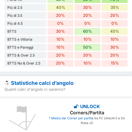
40%
30%
35%
Più di 2.5
20%
20%
20%
Più di 3.5
0%
0%
0%
Più di 4.5
30%
60%
45%
BTTS
10%
10%
10%
BTTS e Vittoria
10%
50%
30%
BTTS e Pareggi
20%
20%
20%
BTTS & Over 2.5
20%
10%
15%
BTTS No & Over 2.5
Statistiche calci d’angolo
Quanti calci d'angolo ci saranno?
UNLOCK
Corners/Partita
* Media dei Corner per partita
tra FC Utrecht II e SV
Roda JC