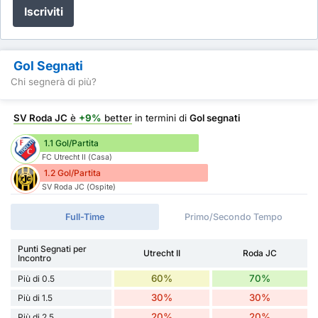
Iscriviti
Gol Segnati
Chi segnerà di più?
SV Roda JC
è
+9%
better
in termini di
Gol segnati
1.1 Gol/Partita
FC Utrecht II (Casa)
1.2 Gol/Partita
SV Roda JC (Ospite)
Full-Time
Primo/Secondo Tempo
Punti Segnati per
Utrecht II
Roda JC
Incontro
60%
70%
Più di 0.5
30%
30%
Più di 1.5
20%
20%
Più di 2.5