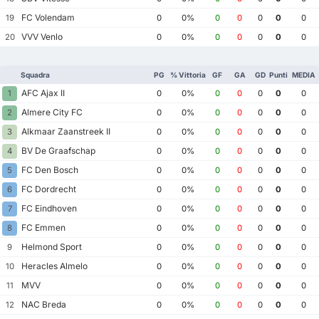
FC Volendam
19
0
0%
0
0
0
0
0
VVV Venlo
20
0
0%
0
0
0
0
0
Squadra
PG
% Vittoria
GF
GA
GD
Punti
MEDIA
AFC Ajax II
1
0
0%
0
0
0
0
0
Almere City FC
2
0
0%
0
0
0
0
0
Alkmaar Zaanstreek II
3
0
0%
0
0
0
0
0
BV De Graafschap
4
0
0%
0
0
0
0
0
FC Den Bosch
5
0
0%
0
0
0
0
0
FC Dordrecht
6
0
0%
0
0
0
0
0
FC Eindhoven
7
0
0%
0
0
0
0
0
FC Emmen
8
0
0%
0
0
0
0
0
Helmond Sport
9
0
0%
0
0
0
0
0
Heracles Almelo
10
0
0%
0
0
0
0
0
MVV
11
0
0%
0
0
0
0
0
NAC Breda
12
0
0%
0
0
0
0
0