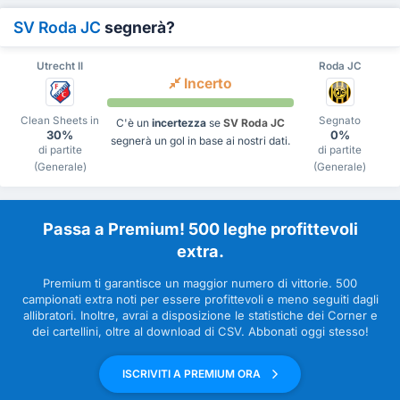
SV Roda JC
segnerà?
Utrecht II
Roda JC
Incerto
Clean Sheets in
Segnato
C'è un
incertezza
se
SV Roda JC
30%
0%
segnerà un gol in base ai nostri dati.
di partite
di partite
(Generale)
(Generale)
Passa a Premium! 500 leghe profittevoli
extra.
Premium ti garantisce un maggior numero di vittorie. 500
campionati extra noti per essere profittevoli e meno seguiti dagli
allibratori. Inoltre, avrai a disposizione le statistiche dei Corner e
dei cartellini, oltre al download di CSV. Abbonati oggi stesso!
ISCRIVITI A PREMIUM ORA