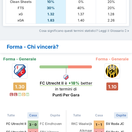
Clean Sheets
10%
0%
20%
FTS
30%
40%
20%
xG
1.32
1.37
1.28
xGA
1.83
1.40
2.26
Cosa significano questi termini statistici? Leggi il Glossario
Forma - Chi vincerà?
Forma - Generale
Forma - Generale
FC Utrecht II
è
+18%
better
1.30
1.10
in termini di
Punti Per Gara
L
L
W
D
W
Tutte
Casa
Ospite
Tutte
Casa
Ospite
FC Utrecht II
FC Eindhoven
RKC Waalwijk
SV Roda JC
3 - 0
1 - 1
Alkmaar