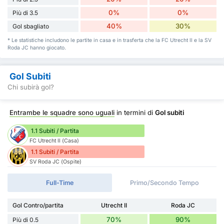
0%
0%
Più di 3.5
40%
30%
Gol sbagliato
* Le statistiche includono le partite in casa e in trasferta che la FC Utrecht II e la SV
Roda JC hanno giocato.
Gol Subiti
Chi subirà gol?
Entrambe le squadre sono uguali
in termini di
Gol subiti
1.1 Subiti / Partita
FC Utrecht II (Casa)
1.1 Subiti / Partita
SV Roda JC (Ospite)
Full-Time
Primo/Secondo Tempo
Gol Contro/partita
Utrecht II
Roda JC
70%
90%
Più di 0.5