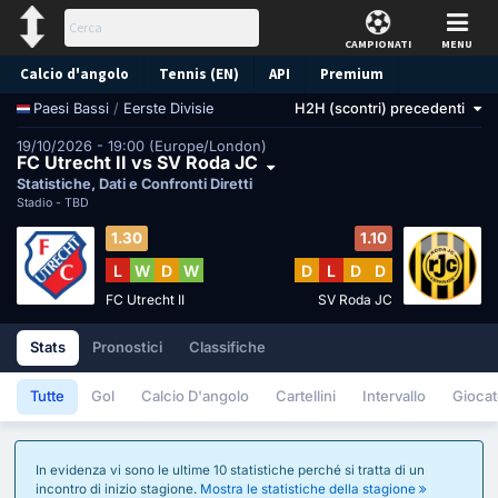
CAMPIONATI
MENU
Calcio d'angolo
Tennis (EN)
API
Premium
/
Eerste Divisie
H2H (scontri) precedenti
Paesi Bassi
Pronostico
19/10/2026 - 19:00 (Europe/London)
FC Utrecht II vs SV Roda JC
Statistiche, Dati e Confronti Diretti
Stadio -
TBD
1.30
1.10
L
W
D
W
D
L
D
D
FC Utrecht II
SV Roda JC
Stats
Pronostici
Classifiche
Tutte
Gol
Calcio D'angolo
Cartellini
Intervallo
Giocat
In evidenza vi sono le ultime 10 statistiche perché si tratta di un
incontro di inizio stagione.
Mostra le statistiche della stagione