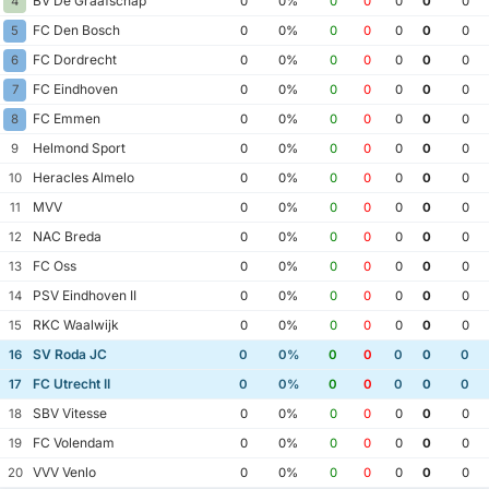
BV De Graafschap
4
0
0%
0
0
0
0
0
FC Den Bosch
5
0
0%
0
0
0
0
0
FC Dordrecht
6
0
0%
0
0
0
0
0
FC Eindhoven
7
0
0%
0
0
0
0
0
FC Emmen
8
0
0%
0
0
0
0
0
Helmond Sport
9
0
0%
0
0
0
0
0
Heracles Almelo
10
0
0%
0
0
0
0
0
MVV
11
0
0%
0
0
0
0
0
NAC Breda
12
0
0%
0
0
0
0
0
FC Oss
13
0
0%
0
0
0
0
0
PSV Eindhoven II
14
0
0%
0
0
0
0
0
RKC Waalwijk
15
0
0%
0
0
0
0
0
SV Roda JC
16
0
0%
0
0
0
0
0
FC Utrecht II
17
0
0%
0
0
0
0
0
SBV Vitesse
18
0
0%
0
0
0
0
0
FC Volendam
19
0
0%
0
0
0
0
0
VVV Venlo
20
0
0%
0
0
0
0
0