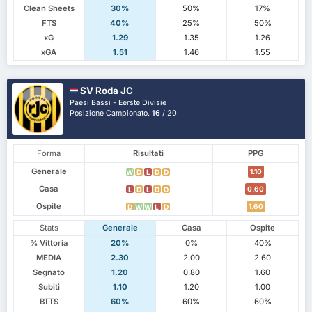
Clean Sheets
30%
50%
17%
FTS
40%
25%
50%
xG
1.29
1.35
1.26
xGA
1.51
1.46
1.55
SV Roda JC
Paesi Bassi - Eerste Divisie
Posizione Campionato.
16
/ 20
Forma
Risultati
PPG
Generale
1.10
W
D
L
D
D
Casa
0.60
L
D
L
D
D
Ospite
1.60
D
W
W
L
D
Stats
Generale
Casa
Ospite
% Vittoria
20%
0%
40%
MEDIA
2.30
2.00
2.60
Segnato
1.20
0.80
1.60
Subiti
1.10
1.20
1.00
BTTS
60%
60%
60%