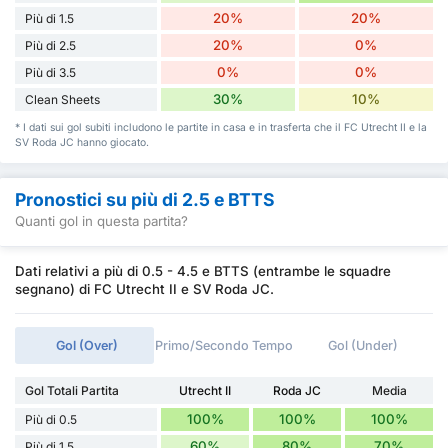
20%
20%
Più di 1.5
20%
0%
Più di 2.5
0%
0%
Più di 3.5
30%
10%
Clean Sheets
* I dati sui gol subiti includono le partite in casa e in trasferta che il FC Utrecht II e la
SV Roda JC hanno giocato.
Pronostici su più di 2.5 e BTTS
Quanti gol in questa partita?
Dati relativi a più di 0.5 - 4.5 e BTTS (entrambe le squadre
segnano) di FC Utrecht II e SV Roda JC.
Gol (Over)
Primo/Secondo Tempo
Gol (Under)
Gol Totali Partita
Utrecht II
Roda JC
Media
100%
100%
100%
Più di 0.5
60%
80%
70%
Più di 1.5