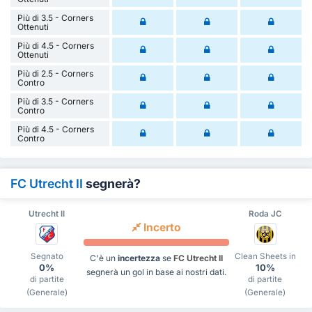
Più di 3.5 - Corners
Ottenuti
Più di 4.5 - Corners
Ottenuti
Più di 2.5 - Corners
Contro
Più di 3.5 - Corners
Contro
Più di 4.5 - Corners
Contro
FC Utrecht II
segnerà?
Utrecht II
Roda JC
Incerto
Segnato
Clean Sheets in
C'è un
incertezza
se
FC Utrecht II
0%
10%
segnerà un gol in base ai nostri dati.
di partite
di partite
(Generale)
(Generale)