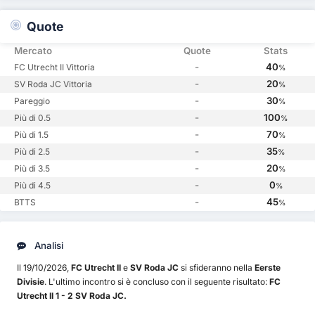
Quote
Mercato
Quote
Stats
-
40
FC Utrecht II Vittoria
%
-
20
SV Roda JC Vittoria
%
-
30
Pareggio
%
-
100
Più di 0.5
%
-
70
Più di 1.5
%
-
35
Più di 2.5
%
-
20
Più di 3.5
%
-
0
Più di 4.5
%
-
45
BTTS
%
Analisi
Il 19/10/2026,
FC Utrecht II
e
SV Roda JC
si sfideranno nella
Eerste
Divisie
. L'ultimo incontro si è concluso con il seguente risultato:
FC
Utrecht II 1 - 2 SV Roda JC.