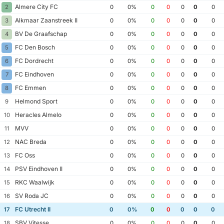
Almere City FC
2
0
0%
0
0
0
0
0
Alkmaar Zaanstreek II
3
0
0%
0
0
0
0
0
BV De Graafschap
4
0
0%
0
0
0
0
0
FC Den Bosch
5
0
0%
0
0
0
0
0
FC Dordrecht
6
0
0%
0
0
0
0
0
FC Eindhoven
7
0
0%
0
0
0
0
0
FC Emmen
8
0
0%
0
0
0
0
0
Helmond Sport
9
0
0%
0
0
0
0
0
Heracles Almelo
10
0
0%
0
0
0
0
0
MVV
11
0
0%
0
0
0
0
0
NAC Breda
12
0
0%
0
0
0
0
0
FC Oss
13
0
0%
0
0
0
0
0
PSV Eindhoven II
14
0
0%
0
0
0
0
0
RKC Waalwijk
15
0
0%
0
0
0
0
0
SV Roda JC
16
0
0%
0
0
0
0
0
FC Utrecht II
17
0
0%
0
0
0
0
0
SBV Vitesse
18
0
0%
0
0
0
0
0