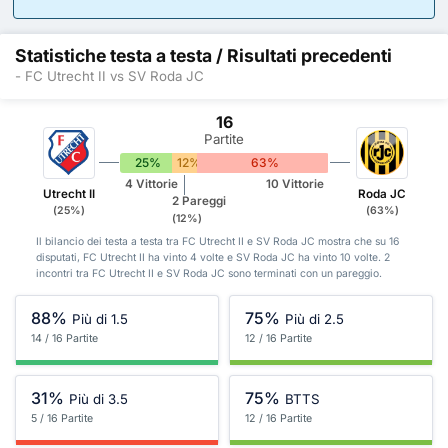
Statistiche testa a testa / Risultati precedenti
- FC Utrecht II vs SV Roda JC
16
Partite
25%
12%
63%
4 Vittorie
10 Vittorie
Utrecht II
Roda JC
2 Pareggi
(25%)
(63%)
(12%)
Il bilancio dei testa a testa tra FC Utrecht II e SV Roda JC mostra che su 16
disputati, FC Utrecht II ha vinto 4 volte e SV Roda JC ha vinto 10 volte. 2
incontri tra FC Utrecht II e SV Roda JC sono terminati con un pareggio.
88%
75%
Più di 1.5
Più di 2.5
14 / 16 Partite
12 / 16 Partite
31%
75%
Più di 3.5
BTTS
5 / 16 Partite
12 / 16 Partite