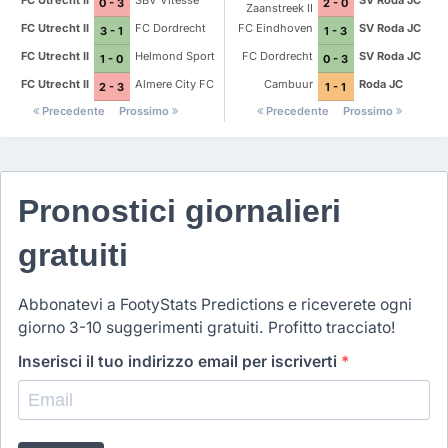
FC Utrecht II
SBV Vitesse
SV Roda JC
0 - 3
2 - 0
Zaanstreek II
FC Utrecht II
FC Dordrecht
FC Eindhoven
SV Roda JC
3 - 1
1 - 3
FC Utrecht II
Helmond Sport
FC Dordrecht
SV Roda JC
1 - 0
0 - 3
FC Utrecht II
Almere City FC
Cambuur
Roda JC
2 - 3
1 - 1
Precedente
Prossimo
Precedente
Prossimo
Pronostici giornalieri
gratuiti
Abbonatevi a FootyStats Predictions e riceverete ogni
giorno 3-10 suggerimenti gratuiti. Profitto tracciato!
Inserisci il tuo indirizzo email per iscriverti
*