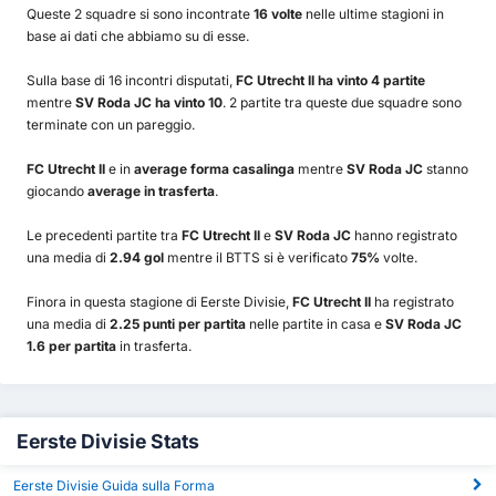
Queste 2 squadre si sono incontrate
16 volte
nelle ultime stagioni in
base ai dati che abbiamo su di esse.
Sulla base di 16 incontri disputati,
FC Utrecht II ha vinto 4 partite
mentre
SV Roda JC ha vinto 10
. 2 partite tra queste due squadre sono
terminate con un pareggio.
FC Utrecht II
e in
average forma casalinga
mentre
SV Roda JC
stanno
giocando
average in trasferta
.
Le precedenti partite tra
FC Utrecht II
e
SV Roda JC
hanno registrato
una media di
2.94 gol
mentre il BTTS si è verificato
75%
volte.
Finora in questa stagione di Eerste Divisie,
FC Utrecht II
ha registrato
una media di
2.25 punti per partita
nelle partite in casa e
SV Roda JC
1.6 per partita
in trasferta.
Eerste Divisie Stats
Eerste Divisie Guida sulla Forma