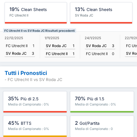
19%
13%
Clean Sheets
Clean Sheets
FC Utrecht II
SV Roda JC
FC Utrecht II vs SV Roda JC Risultati precedenti
1/11/2025
22/12/2025
24/1/2025
22/11/
SV Roda JC
1
FC Utrecht II
1
SV Roda JC
3
FC Utr
SV Roda JC
3
SV Ro
FC Utrecht II
1
FC Utrecht II
0
Tutti i Pronostici
- FC Utrecht II vs SV Roda JC
35%
70%
Più di 2.5
Più di 1.5
Media di Campionato : 0%
Media di Campionato : 0%
45%
2
BTTS
Gol/Partita
Media di Campionato : 0%
Media di Campionato : 0