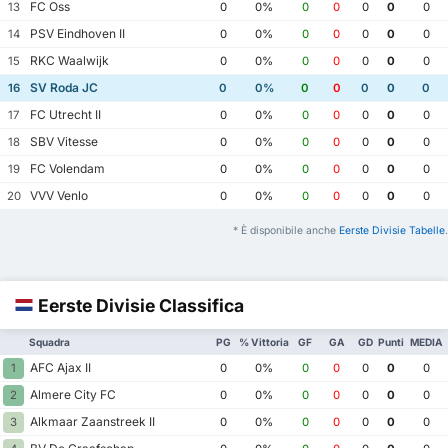
FC Oss
13
0
0%
0
0
0
0
0
PSV Eindhoven II
14
0
0%
0
0
0
0
0
RKC Waalwijk
15
0
0%
0
0
0
0
0
SV Roda JC
16
0
0%
0
0
0
0
0
FC Utrecht II
17
0
0%
0
0
0
0
0
SBV Vitesse
18
0
0%
0
0
0
0
0
FC Volendam
19
0
0%
0
0
0
0
0
VVV Venlo
20
0
0%
0
0
0
0
0
* È disponibile anche
Eerste Divisie Tabelle
.
Eerste Divisie Classifica
Squadra
PG
% Vittoria
GF
GA
GD
Punti
MEDIA
AFC Ajax II
1
0
0%
0
0
0
0
0
Almere City FC
2
0
0%
0
0
0
0
0
Alkmaar Zaanstreek II
3
0
0%
0
0
0
0
0