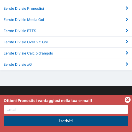
Eerste Divisie Pronostici
Eerste Divisie Media Gol
Eerste Divisie BTTS
Eerste Divisie Over 2.5 Gol
Eerste Divisie Calcio d'angolo
Eerste Divisie xG
Ottieni Pronostici vantaggiosi nella tua e-mail!
FootyStats è il tuo miglior riferimento per statistiche come
gol segnati, Over 2.5/Under 2.5, 1T/Full Time, statistiche
dinamiche in-play e altro ancora. Se hai domande, proposte
ISCRIVITI A PREMIUM. GUADAGNA SUBITO.
o feedback, non esitare a contattarci.