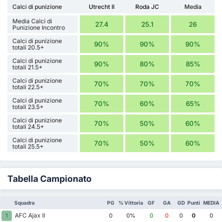
Calci di punizione
Utrecht II
Roda JC
Media
Media Calci di
27.4
25.1
26
Punizione Incontro
Calci di punizione
90%
90%
90%
totali 20.5+
Calci di punizione
90%
80%
85%
totali 21.5+
Calci di punizione
70%
70%
70%
totali 22.5+
Calci di punizione
70%
60%
65%
totali 23.5+
Calci di punizione
70%
50%
60%
totali 24.5+
Calci di punizione
70%
50%
60%
totali 25.5+
Tabella Campionato
Squadra
PG
% Vittoria
GF
GA
GD
Punti
MEDIA
AFC Ajax II
1
0
0%
0
0
0
0
0