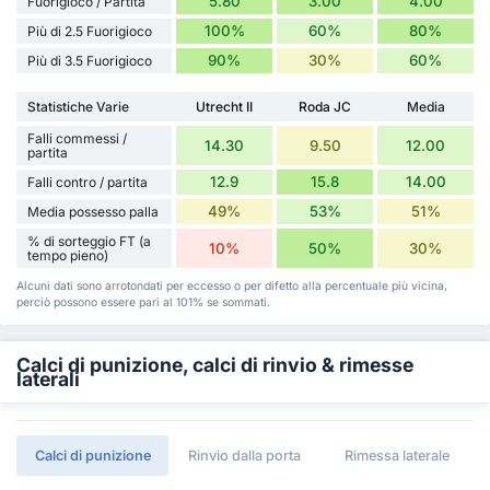
5.80
3.00
4.00
Fuorigioco / Partita
100%
60%
80%
Più di 2.5 Fuorigioco
90%
30%
60%
Più di 3.5 Fuorigioco
Statistiche Varie
Utrecht II
Roda JC
Media
Falli commessi /
14.30
9.50
12.00
partita
12.9
15.8
14.00
Falli contro / partita
49%
53%
51%
Media possesso palla
% di sorteggio FT (a
10%
50%
30%
tempo pieno)
Alcuni dati sono arrotondati per eccesso o per difetto alla percentuale più vicina,
perciò possono essere pari al 101% se sommati.
Calci di punizione, calci di rinvio & rimesse
laterali
Calci di punizione
Rinvio dalla porta
Rimessa laterale