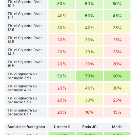
Tiri di Squadra Over
50%
50%
50%
10.5
Tiri di Squadra Over
40%
50%
45%
11.5
Tiri di Squadra Over
30%
40%
35%
12.5
Tiri di Squadra Over
20%
30%
25%
13.5
Tiri di Squadra Over
20%
30%
25%
14.5
Tiri di Squadra Over
20%
20%
20%
15.5
Tiri di squadra su
50%
70%
60%
bersaglio 3.5+
Tiri di squadra su
20%
40%
30%
bersaglio 4.5+
Tiri di squadra su
20%
30%
25%
bersaglio 5.5+
Tiri di squadra su
20%
10%
15%
bersaglio 6.5+
Statistiche fuori gioco
Utrecht II
Roda JC
Media