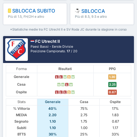
SBLOCCA SUBITO
SBLOCCA
Più di 1.5, FH/2H e altro
Più di 8.5, 9.5 e altro
ancora
ancora
*Statistiche medie tra FC Utrecht II e SV Roda JC durante la stagione in corso
FC Utrecht II
Paesi Bassi - Eerste Divisie
Posizione Campionato.
17
/ 20
Forma
Risultati
PPG
Generale
1.30
L
L
W
D
W
Casa
2.25
W
W
L
W
Ospite
0.67
L
L
L
D
W
Stats
Generale
Casa
Ospite
% Vittoria
40%
75%
17%
MEDIA
2.20
2.75
1.83
Segnato
1.10
1.75
0.67
Subiti
1.10
1.00
1.17
BTTS
30%
25%
33%