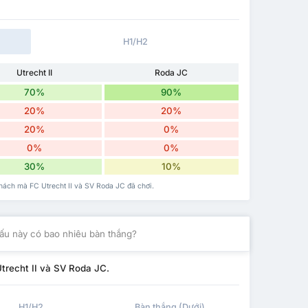
H1/H2
Utrecht II
Roda JC
70%
90%
20%
20%
20%
0%
0%
0%
30%
10%
khách mà FC Utrecht II và SV Roda JC đã chơi.
ấu này có bao nhiêu bàn thắng?
Utrecht II và SV Roda JC.
H1/H2
Bàn thắng (Dưới)