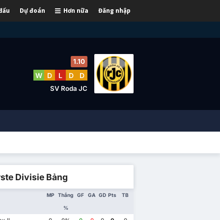
 đấu
Dự đoán
Hơn nữa
Đăng nhập
1.10
W
D
L
D
D
SV Roda JC
ste Divisie Bảng
MP
Thắng
GF
GA
GD
Pts
TB
%