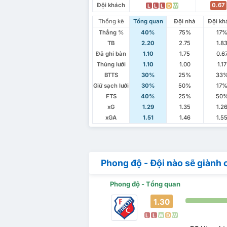
Đội khách
0.67
L
L
L
D
W
Thống kê
Tổng quan
Đội nhà
Đội kh
Thắng %
40%
75%
17
TB
2.20
2.75
1.8
Đã ghi bàn
1.10
1.75
0.6
Thủng lưới
1.10
1.00
1.17
BTTS
30%
25%
33
Giữ sạch lưới
30%
50%
17
FTS
40%
25%
50
xG
1.29
1.35
1.2
xGA
1.51
1.46
1.5
Phong độ - Đội nào sẽ giành 
Phong độ - Tổng quan
1.30
L
L
W
D
W