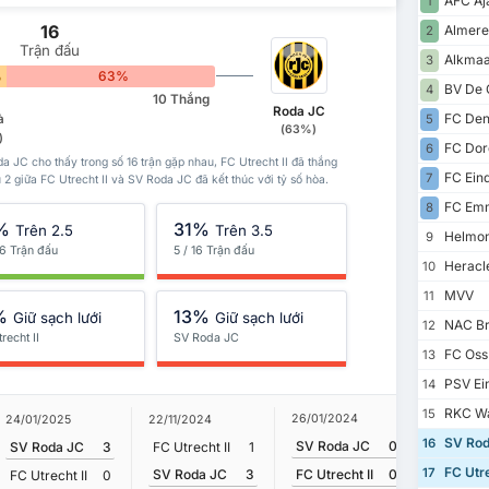
AFC Aja
1
16
Almere
2
Trận đấu
Alkmaar
3
%
63%
BV De 
4
10 Thắng
Roda JC
FC Den
à
5
(63%)
)
FC Dor
6
a JC cho thấy trong số 16 trận gặp nhau, FC Utrecht II đã thắng
FC Ein
7
 2 giữa FC Utrecht II và SV Roda JC đã kết thúc với tỷ số hòa.
FC Em
8
%
31%
Trên 2.5
Trên 3.5
Helmon
9
16 Trận đấu
5 / 16 Trận đấu
Heracl
10
MVV
11
%
13%
Giữ sạch lưới
Giữ sạch lưới
NAC Br
12
recht II
SV Roda JC
FC Oss
13
PSV Ein
14
RKC Wa
15
26/01/2024
24/01/2025
22/11/2024
01/09/20
SV Rod
16
SV Roda JC
0
SV Roda JC
3
FC Utrecht II
1
FC Utrec
FC Utre
17
SV Roda JC
3
FC Utrecht II
0
FC Utrecht II
0
SV Rod