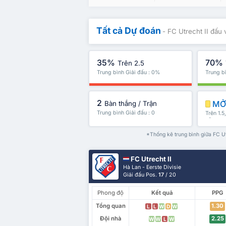
Tất cả Dự đoán
- FC Utrecht II đấu
35%
70%
Trên 2.5
Trung bình Giải đấu : 0%
Trung b
2
MỞ 
Bàn thắng / Trận
Trung bình Giải đấu : 0
Trên 1.5
nữa
*Thống kê trung bình giữa FC Ut
FC Utrecht II
Hà Lan - Eerste Divisie
Giải đấu Pos.
17
/ 20
Phong độ
Kết quả
PPG
Tổng quan
1.30
L
L
W
D
W
Đội nhà
2.25
W
W
L
W