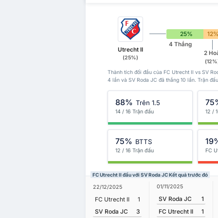
25%
12
4 Thắng
Utrecht II
2 Ho
(25%)
(12%
Thành tích đối đầu của FC Utrecht II vs SV Rod
4 lần và SV Roda JC đã thắng 10 lần. Trận đấu
88%
75
Trên 1.5
14 / 16 Trận đấu
12 / 
75%
19
BTTS
12 / 16 Trận đấu
FC Ut
FC Utrecht II đấu với SV Roda JC Kết quả trước đó
01/11/2025
22/12/2025
SV Roda JC
1
FC Utrecht II
1
SV Roda JC
3
FC Utrecht II
1