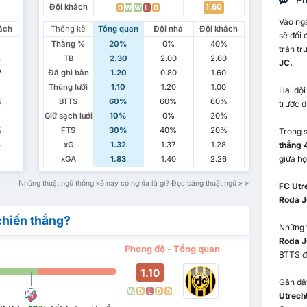
Ph
Đội khách
1.60
D
W
W
L
D
Vào ng
ách
Thống kê
Tổng quan
Đội nhà
Đội khách
sẽ đối 
%
Thắng %
20%
0%
40%
trán tr
3
TB
2.30
2.00
2.60
JC.
7
Đã ghi bàn
1.20
0.80
1.60
Thủng lưới
1.10
1.20
1.00
Hai độ
%
BTTS
60%
60%
60%
trước d
%
Giữ sạch lưới
10%
0%
20%
%
FTS
30%
40%
20%
Trong s
6
xG
1.32
1.37
1.28
thắng 4
giữa họ
5
xGA
1.83
1.40
2.26
Những thuật ngữ thống kê này có nghĩa là gì? Đọc bảng thuật ngữ
FC Utre
Roda 
chiến thắng?
Những 
Roda 
Phong độ - Tổng quan
BTTS đ
1.10
Gần đây
W
D
L
D
D
Utrecht