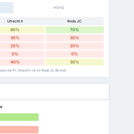
H1/H2
Utrecht II
Roda JC
60%
70%
30%
30%
20%
20%
0%
0%
40%
30%
khách mà FC Utrecht II và SV Roda JC đã chơi.
ua