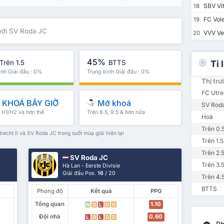
SBV Vi
18
FC Vol
19
 với SV Roda JC
VVV Ve
20
45%
Trên 1.5
BTTS
Tỉ 
ình Giải đấu : 0%
Trung bình Giải đấu : 0%
Thị tr
FC Utre
KHOÁ BÂY GIỜ
Mở khoá
SV Rod
, H1/H2 và hơn thế
Trên 8.5, 9.5 & hơn nữa
Hoà
Trên 0.
recht II và SV Roda JC trong suốt mùa giải hiện tại
Trên 1.5
Trên 2.
SV Roda JC
Trên 3.
Hà Lan - Eerste Divisie
Giải đấu Pos.
16
/ 20
Trên 4.
BTTS
Phong độ
Kết quả
PPG
Tổng quan
1.10
W
D
L
D
D
Đội nhà
0.60
L
D
L
D
D