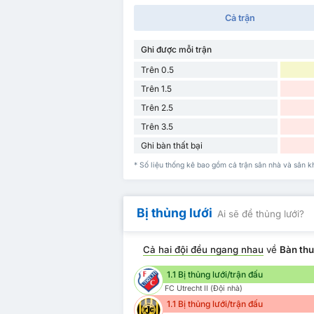
Cả trận
Ghi được mỗi trận
Trên 0.5
Trên 1.5
Trên 2.5
Trên 3.5
Ghi bàn thất bại
* Số liệu thống kê bao gồm cả trận sân nhà và sân 
Bị thủng lưới
Ai sẽ để thủng lưới?
Cả hai đội đều ngang nhau
về
Bàn th
1.1 Bị thủng lưới/trận đấu
FC Utrecht II (Đội nhà)
1.1 Bị thủng lưới/trận đấu