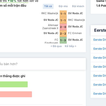
II
thì
+18%
tốt hơn
xét về
Game
t
m số mỗi trận đấu
1.6 Po
Tất cả
Đội nhà
Đội khách
RKC Waalwijk
SV Roda JC
1 - 1
SV Roda JC
RKC Waalwijk
1 - 1
Alkmaar
SV Roda JC
2 - 0
Zaanstreek II
Eerst
SV Roda JC
FC Emmen
2 - 2
Eerste Di
FC
SV Roda JC
1 - 3
Eindhoven
Đã qua
Kế tiếp
Eerste Di
Eerste Di
iều bàn hơn?
Eerste Di
Eerste Di
n thắng được ghi
Eerste Di
Eerste Di