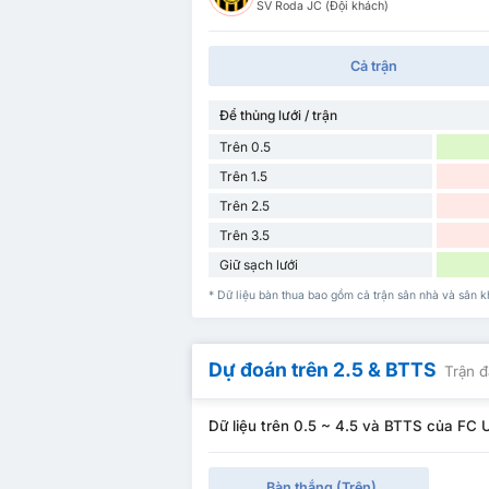
SV Roda JC (Đội khách)
Cả trận
Để thủng lưới / trận
Trên 0.5
Trên 1.5
Trên 2.5
Trên 3.5
Giữ sạch lưới
* Dữ liệu bàn thua bao gồm cả trận sân nhà và sân 
Dự đoán trên 2.5 & BTTS
Trận đ
Dữ liệu trên 0.5 ~ 4.5 và BTTS của FC 
Bàn thắng (Trên)