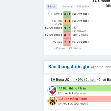
FC Utrecht 
Điể
Tất cả
Đội nhà
Đội khách
AFC Ajax II
FC Utrecht II
0 - 2
FC Den
FC Utrecht II
1 - 1
Bosch
FC Utrecht II
FC
3 - 0
Eindhoven
FC Utrecht II
SBV Vitesse
0 - 3
FC Oss
FC Utrecht II
3 - 1
Đã qua
Kế tiếp
Bàn thắng được ghi
Ai sẽ ghi nh
SV Roda JC
thì
+9%
tốt hơn
xét về
Bà
1.1 Bàn thắng / Trận
FC Utrecht II (Đội nhà)
1.2 Bàn thắng / Trận
SV Roda JC (Đội khách)