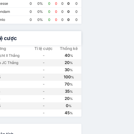
tesse
0
0%
0
0
0
0
0
endam
0
0%
0
0
0
0
0
nlo
0
0%
0
0
0
0
0
lệ cược
ường
Tỉ lệ cược
Thống kê
-
40
cht II Thắng
%
-
20
a JC Thắng
%
-
30
%
-
100
5
%
-
70
%
-
35
5
%
-
20
5
%
-
0
5
%
-
45
%