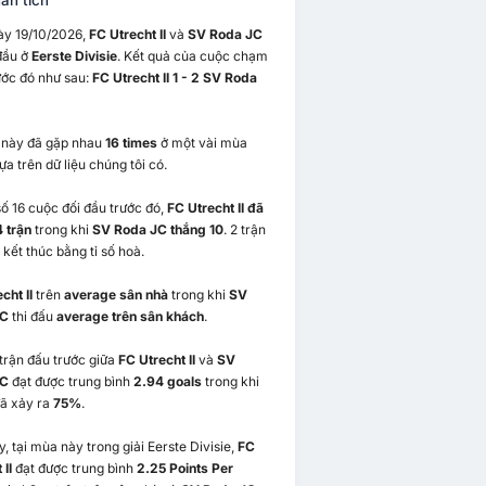
ân tích
ày 19/10/2026,
FC Utrecht II
và
SV Roda JC
đầu ở
Eerste Divisie
. Kết quả của cuộc chạm
ước đó như sau:
FC Utrecht II 1 - 2 SV Roda
i này đã gặp nhau
16 times
ở một vài mùa
ựa trên dữ liệu chúng tôi có.
ố 16 cuộc đối đầu trước đó,
FC Utrecht II đã
 trận
trong khi
SV Roda JC thắng 10
. 2 trận
 kết thúc bằng tỉ số hoà.
cht II
trên
average sân nhà
trong khi
SV
JC
thi đấu
average trên sân khách
.
trận đấu trước giữa
FC Utrecht II
và
SV
JC
đạt được trung bình
2.94 goals
trong khi
ã xảy ra
75%
.
, tại mùa này trong giải Eerste Divisie,
FC
 II
đạt được trung bình
2.25 Points Per