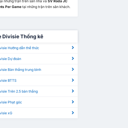
ại những trận trên sân nhà và
SV Roda JC
ints Per Game
tại những trận trên sân khách.
e Divisie Thống kê
visie Hướng dẫn thể thức
visie Dự đoán
visie Bàn thắng trung bình
visie BTTS
visie Trên 2.5 bàn thắng
visie Phạt góc
visie xG