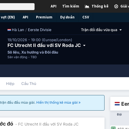
API
Tìm kiếm
Thống kê
Giải
vợt (EN)
API
Premium
Dự đoán
CSV
/
Eerste Divisie
Trận đối đầu vừa qua
Hà Lan
19/10/2026 - 19:00 (Europe/London)
FC Utrecht II đấu với SV Roda JC
Số liệu, Xu hướng và Đối đầu
Sân vận động -
TBD
Hiệp
Cầu Thủ
à trận đấu đầu mùa giải.
Hiển thị thống kê mùa giải
Eer
Đội
ước đó
- FC Utrecht II đấu với SV Roda JC