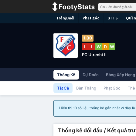
Trên/Dưới
Phạt góc
BTTS
Quần 
1.30
L
L
W
D
W
FC Utrecht II
Thống Kê
Dự Đoán
Bảng Xếp Hạng
Tất Cả
Bàn Thắng
Phạt Góc
Thẻ
Hiển thị 10 số liệu thống kê gần nhất vì đây l
Thống kê đối đầu / Kết quả tr