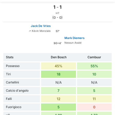
1
-
1
HT
(0 - 0)
Jack De Vries
Kévin Monzialo
57'
Mark Diemers
Nessun Assist
90+4'
Stats
Den Bosch
Cambuur
Possesso
45%
55%
Tiri
18
10
Cartellini
N/A
N/A
Calcio d'angolo
7
5
Falli
12
11
Fuorigioco
5
0