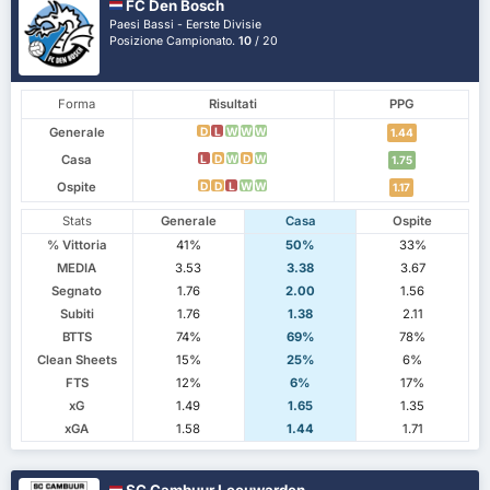
FC Den Bosch
Paesi Bassi - Eerste Divisie
Posizione Campionato.
10
/ 20
Forma
Risultati
PPG
Generale
D
L
W
W
W
1.44
Casa
L
D
W
D
W
1.75
Ospite
D
D
L
W
W
1.17
Stats
Generale
Casa
Ospite
% Vittoria
41%
50%
33%
MEDIA
3.53
3.38
3.67
Segnato
1.76
2.00
1.56
Subiti
1.76
1.38
2.11
BTTS
74%
69%
78%
Clean Sheets
15%
25%
6%
FTS
12%
6%
17%
xG
1.49
1.65
1.35
xGA
1.58
1.44
1.71
SC Cambuur Leeuwarden