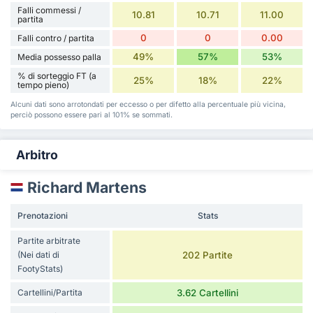
Falli commessi /
10.81
10.71
11.00
partita
0
0
0.00
Falli contro / partita
49%
57%
53%
Media possesso palla
% di sorteggio FT (a
25%
18%
22%
tempo pieno)
Alcuni dati sono arrotondati per eccesso o per difetto alla percentuale più vicina,
perciò possono essere pari al 101% se sommati.
Arbitro
Richard Martens
Prenotazioni
Stats
Partite arbitrate
(Nei dati di
202 Partite
FootyStats)
Cartellini/Partita
3.62 Cartellini