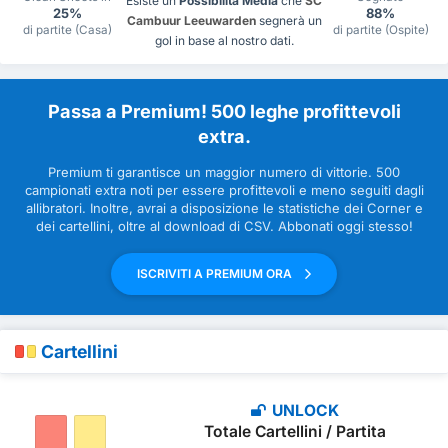
Esiste un
Possibilità Media
che
SC
25%
88%
Cambuur Leeuwarden
segnerà un
di partite (Casa)
di partite (Ospite)
gol in base al nostro dati.
Passa a Premium! 500 leghe profittevoli
extra.
Premium ti garantisce un maggior numero di vittorie. 500
campionati extra noti per essere profittevoli e meno seguiti dagli
allibratori. Inoltre, avrai a disposizione le statistiche dei Corner e
dei cartellini, oltre al download di CSV. Abbonati oggi stesso!
ISCRIVITI A PREMIUM ORA
Cartellini
UNLOCK
Totale Cartellini / Partita