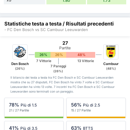
xG
1.80
1.73
Statistiche testa a testa / Risultati precedenti
- FC Den Bosch vs SC Cambuur Leeuwarden
27
Partite
26%
26%
48%
7 Vittorie
13 Vittorie
Den Bosch
Cambuur
7 Pareggi
(26%)
(48%)
(26%)
Il bilancio dei testa a testa tra FC Den Bosch e SC Cambuur Leeuwarden
mostra che su 27 disputati, FC Den Bosch ha vinto 7 volte e SC Cambuur
Leeuwarden ha vinto 13 volte. 7 incontri tra FC Den Bosch e SC Cambuur
Leeuwarden sono terminati con un pareggio.
78%
56%
Più di 1.5
Più di 2.5
21 / 27 Partite
15 / 27 Partite
41%
63%
Più di 3.5
BTTS