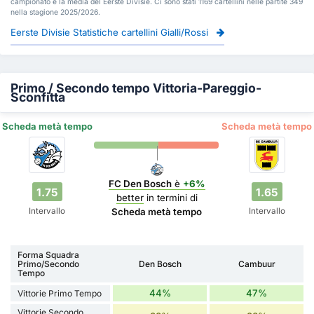
campionato è la media del Eerste Divisie. Ci sono stati 1169 cartellini nelle partite 349
nella stagione 2025/2026.
Eerste Divisie Statistiche cartellini Gialli/Rossi
Primo / Secondo tempo Vittoria-Pareggio-
Sconfitta
Scheda metà tempo
Scheda metà tempo
FC Den Bosch
è
+6%
1.75
1.65
better
in termini di
Intervallo
Intervallo
Scheda metà tempo
Forma Squadra
Primo/Secondo
Den Bosch
Cambuur
Tempo
44%
47%
Vittorie Primo Tempo
Vittorie Secondo