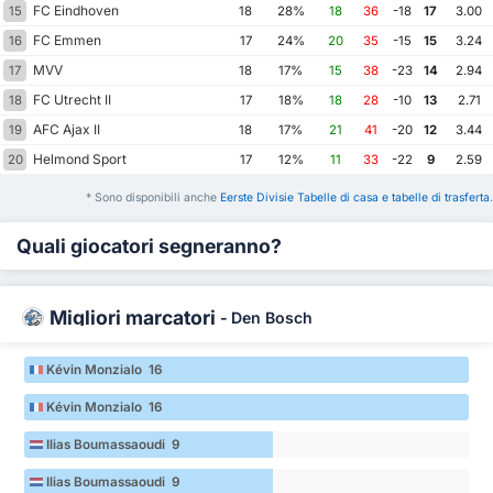
FC Eindhoven
15
18
28%
18
36
-18
17
3.00
FC Emmen
16
17
24%
20
35
-15
15
3.24
MVV
17
18
17%
15
38
-23
14
2.94
FC Utrecht II
18
17
18%
18
28
-10
13
2.71
AFC Ajax II
19
18
17%
21
41
-20
12
3.44
Helmond Sport
20
17
12%
11
33
-22
9
2.59
* Sono disponibili anche
Eerste Divisie Tabelle di casa e tabelle di trasferta
.
Quali giocatori segneranno?
Migliori marcatori
-
Den Bosch
Kévin Monzialo 16
Kévin Monzialo 16
Ilias Boumassaoudi 9
Ilias Boumassaoudi 9