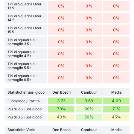
Tiri di Squadra Over
0%
0%
0%
13.5
Tiri di Squadra Over
0%
0%
0%
14.5
Tiri di Squadra Over
0%
0%
0%
15.5
Tiri di squadra su
0%
0%
0%
bersaglio 3.5+
Tiri di squadra su
0%
0%
0%
bersaglio 4.5+
Tiri di squadra su
0%
0%
0%
bersaglio 5.5+
Tiri di squadra su
0%
0%
0%
bersaglio 6.5+
Statistiche fuori gioco
Den Bosch
Cambuur
Media
3.73
3.63
4.00
Fuorigioco / Partita
73%
69%
71%
Più di 2.5 Fuorigioco
40%
50%
45%
Più di 3.5 Fuorigioco
Statistiche Varie
Den Bosch
Cambuur
Media