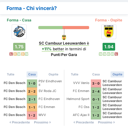
Forma - Chi vincerà?
Forma - Casa
Forma - Ospite
SC Cambuur Leeuwarden
è
1.75
1.94
+11%
better
in termini di
L
D
W
D
W
W
W
W
W
L
Punti Per Gara
Tutte
Casa
Ospite
Tutte
Casa
Ospite
PSV Eindhoven
SC Cambuur
FC Den Bosch
VVV Venlo
1 - 0
3 - 0
II
Leeuwarden
SC Cambuur
FC Den Bosch
SV Roda JC
FC Emmen
2 - 2
2 - 4
Leeuwarden
SC Cambuur
FC Den Bosch
FC Eindhoven
Helmond Sport
2 - 1
0 - 1
Leeuwarden
SC Cambuur
FC Den Bosch
FC Emmen
FC Oss
1 - 1
1 - 2
Leeuwarden
SC Cambuur
FC Den Bosch
MVV
AFC Ajax II
1 - 2
1 - 2
Leeuwarden
Precedente
Prossimo
Precedente
Prossimo