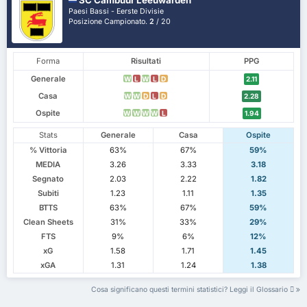
Paesi Bassi - Eerste Divisie
Posizione Campionato.
2
/ 20
Forma
Risultati
PPG
Generale
W
L
W
L
D
2.11
Casa
W
W
D
L
D
2.28
Ospite
W
W
W
W
L
1.94
Stats
Generale
Casa
Ospite
% Vittoria
63%
67%
59%
MEDIA
3.26
3.33
3.18
Segnato
2.03
2.22
1.82
Subiti
1.23
1.11
1.35
BTTS
63%
67%
59%
Clean Sheets
31%
33%
29%
FTS
9%
6%
12%
xG
1.58
1.71
1.45
xGA
1.31
1.24
1.38
Cosa significano questi termini statistici? Leggi il Glossario