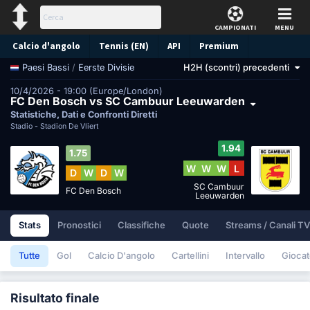
CAMPIONATI
MENU
Calcio d'angolo
Tennis (EN)
API
Premium
/
Eerste Divisie
H2H (scontri) precedenti
Paesi Bassi
Pronostico
10/4/2026 - 19:00 (Europe/London)
FC Den Bosch vs SC Cambuur Leeuwarden
Statistiche, Dati e Confronti Diretti
Stadio -
Stadion De Vliert
1.94
1.75
W
W
W
L
D
W
D
W
SC Cambuur
FC Den Bosch
Leeuwarden
Stats
Pronostici
Classifiche
Quote
Streams / Canali TV
Tutte
Gol
Calcio D'angolo
Cartellini
Intervallo
Giocat
Risultato finale