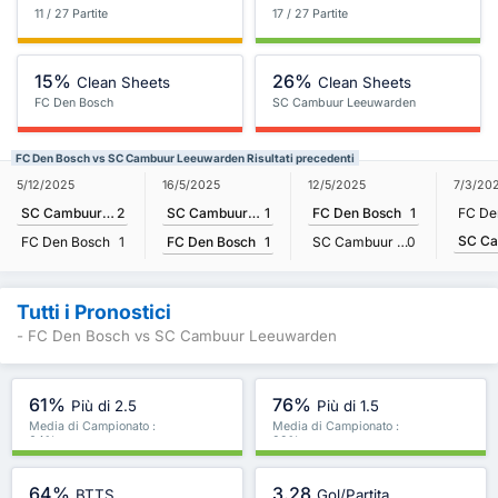
11 / 27 Partite
17 / 27 Partite
15%
26%
Clean Sheets
Clean Sheets
FC Den Bosch
SC Cambuur Leeuwarden
FC Den Bosch vs SC Cambuur Leeuwarden Risultati precedenti
16/5/2025
5/12/2025
12/5/2025
7/3/20
SC Cambuur Leeuwarden
1
SC Cambuur Leeuwarden
2
FC Den Bosch
1
FC De
FC Den Bosch
1
FC Den Bosch
1
SC Cambuur Leeuwarden
0
Tutti i Pronostici
- FC Den Bosch vs SC Cambuur Leeuwarden
61%
76%
Più di 2.5
Più di 1.5
Media di Campionato :
Media di Campionato :
64%
82%
64%
3.28
BTTS
Gol/Partita