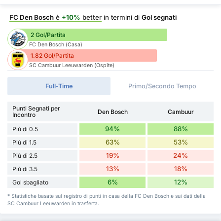
FC Den Bosch
è
+10%
better
in termini di
Gol segnati
2 Gol/Partita
FC Den Bosch (Casa)
1.82 Gol/Partita
SC Cambuur Leeuwarden (Ospite)
Full-Time
Primo/Secondo Tempo
Punti Segnati per
Den Bosch
Cambuur
Incontro
94%
88%
Più di 0.5
63%
53%
Più di 1.5
19%
24%
Più di 2.5
13%
18%
Più di 3.5
6%
12%
Gol sbagliato
* Statistiche basate sul registro di punti in casa della FC Den Bosch e sui dati della
SC Cambuur Leeuwarden in trasferta.