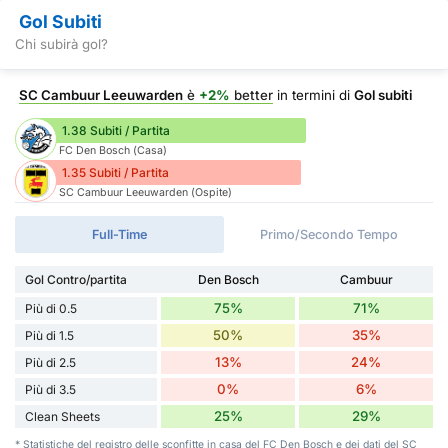
Gol Subiti
Chi subirà gol?
SC Cambuur Leeuwarden
è
+2%
better
in termini di
Gol subiti
1.38 Subiti / Partita
FC Den Bosch (Casa)
1.35 Subiti / Partita
SC Cambuur Leeuwarden (Ospite)
Full-Time
Primo/Secondo Tempo
Gol Contro/partita
Den Bosch
Cambuur
75%
71%
Più di 0.5
50%
35%
Più di 1.5
13%
24%
Più di 2.5
0%
6%
Più di 3.5
25%
29%
Clean Sheets
* Statistiche del registro delle sconfitte in casa del FC Den Bosch e dei dati del SC