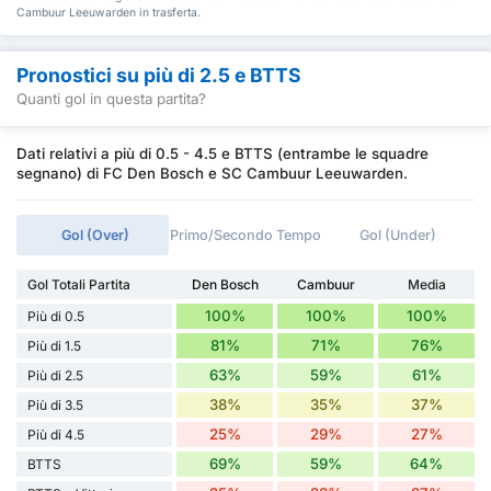
Cambuur Leeuwarden in trasferta.
Pronostici su più di 2.5 e BTTS
Quanti gol in questa partita?
Dati relativi a più di 0.5 - 4.5 e BTTS (entrambe le squadre
segnano) di FC Den Bosch e SC Cambuur Leeuwarden.
Gol (Over)
Primo/Secondo Tempo
Gol (Under)
Gol Totali Partita
Den Bosch
Cambuur
Media
100%
100%
100%
Più di 0.5
81%
71%
76%
Più di 1.5
63%
59%
61%
Più di 2.5
38%
35%
37%
Più di 3.5
25%
29%
27%
Più di 4.5
69%
59%
64%
BTTS