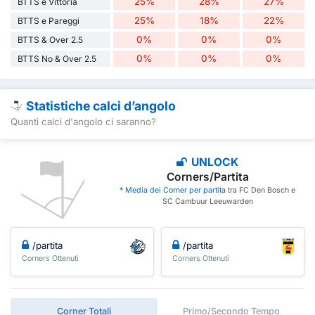
25%
28%
27%
BTTS e Vittoria
25%
18%
22%
BTTS e Pareggi
0%
0%
0%
BTTS & Over 2.5
0%
0%
0%
BTTS No & Over 2.5
Statistiche calci d’angolo
Quanti calci d'angolo ci saranno?
UNLOCK
Corners/Partita
* Media dei Corner per partita
tra FC Den Bosch e
SC Cambuur Leeuwarden
/partita
/partita
Corners Ottenuti
Corners Ottenuti
Corner Totali
Primo/Secondo Tempo