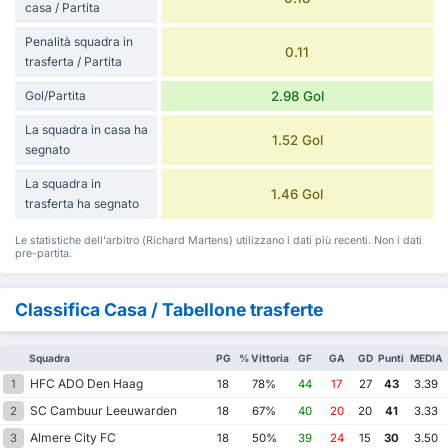
casa / Partita
Penalità squadra in
0.11
trasferta / Partita
Gol/Partita
2.98 Gol
La squadra in casa ha
1.52 Gol
segnato
La squadra in
1.46 Gol
trasferta ha segnato
Le statistiche dell'arbitro (Richard Martens) utilizzano i dati più recenti. Non i dati
pre-partita.
Classifica Casa / Tabellone trasferte
Squadra
PG
% Vittoria
GF
GA
GD
Punti
MEDIA
HFC ADO Den Haag
1
18
78%
44
17
27
43
3.39
SC Cambuur Leeuwarden
2
18
67%
40
20
20
41
3.33
Almere City FC
3
18
50%
39
24
15
30
3.50