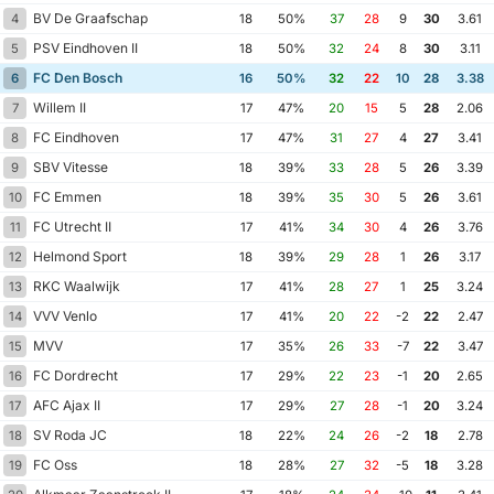
BV De Graafschap
4
18
50%
37
28
9
30
3.61
PSV Eindhoven II
5
18
50%
32
24
8
30
3.11
FC Den Bosch
6
16
50%
32
22
10
28
3.38
Willem II
7
17
47%
20
15
5
28
2.06
FC Eindhoven
8
17
47%
31
27
4
27
3.41
SBV Vitesse
9
18
39%
33
28
5
26
3.39
FC Emmen
10
18
39%
35
30
5
26
3.61
FC Utrecht II
11
17
41%
34
30
4
26
3.76
Helmond Sport
12
18
39%
29
28
1
26
3.17
RKC Waalwijk
13
17
41%
28
27
1
25
3.24
VVV Venlo
14
17
41%
20
22
-2
22
2.47
MVV
15
17
35%
26
33
-7
22
3.47
FC Dordrecht
16
17
29%
22
23
-1
20
2.65
AFC Ajax II
17
17
29%
27
28
-1
20
3.24
SV Roda JC
18
18
22%
24
26
-2
18
2.78
FC Oss
19
18
28%
27
32
-5
18
3.28