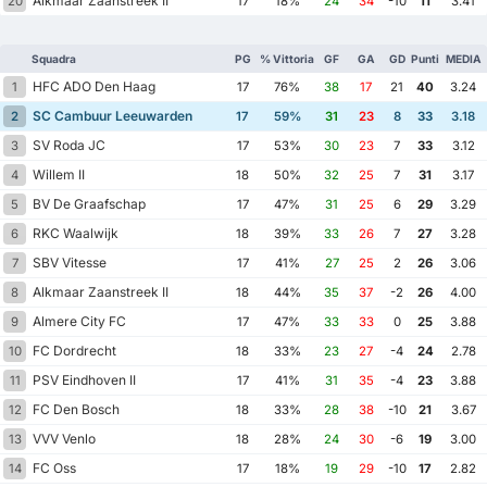
Alkmaar Zaanstreek II
20
17
18%
24
34
-10
11
3.41
Squadra
PG
% Vittoria
GF
GA
GD
Punti
MEDIA
HFC ADO Den Haag
1
17
76%
38
17
21
40
3.24
SC Cambuur Leeuwarden
2
17
59%
31
23
8
33
3.18
SV Roda JC
3
17
53%
30
23
7
33
3.12
Willem II
4
18
50%
32
25
7
31
3.17
BV De Graafschap
5
17
47%
31
25
6
29
3.29
RKC Waalwijk
6
18
39%
33
26
7
27
3.28
SBV Vitesse
7
17
41%
27
25
2
26
3.06
Alkmaar Zaanstreek II
8
18
44%
35
37
-2
26
4.00
Almere City FC
9
17
47%
33
33
0
25
3.88
FC Dordrecht
10
18
33%
23
27
-4
24
2.78
PSV Eindhoven II
11
17
41%
31
35
-4
23
3.88
FC Den Bosch
12
18
33%
28
38
-10
21
3.67
VVV Venlo
13
18
28%
24
30
-6
19
3.00
FC Oss
14
17
18%
19
29
-10
17
2.82