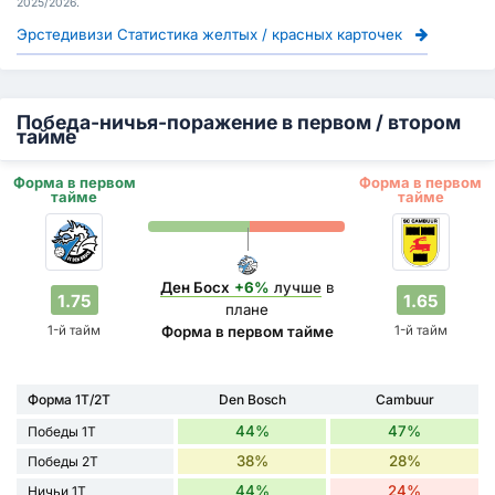
2025/2026.
Эрстедивизи Статистика желтых / красных карточек
Победа-ничья-поражение в первом / втором
тайме
Форма в первом
Форма в первом
тайме
тайме
Ден Босх
+6%
лучше
в
1.75
1.65
плане
1-й тайм
1-й тайм
Форма в первом тайме
Форма 1Т/2Т
Den Bosch
Cambuur
44%
47%
Победы 1Т
38%
28%
Победы 2Т
44%
24%
Ничьи 1Т