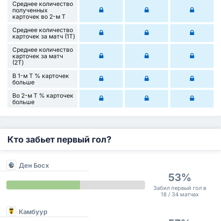
Среднее количество
полученных
карточек во 2-м Т
Среднее количество
карточек за матч (1Т)
Среднее количество
карточек за матч
(2Т)
В 1-м Т % карточек
больше
Во 2-м Т % карточек
больше
Кто забьет первый гол?
Ден Босх
53%
Забил первый гол в
18 / 34 матчах
Камбуур