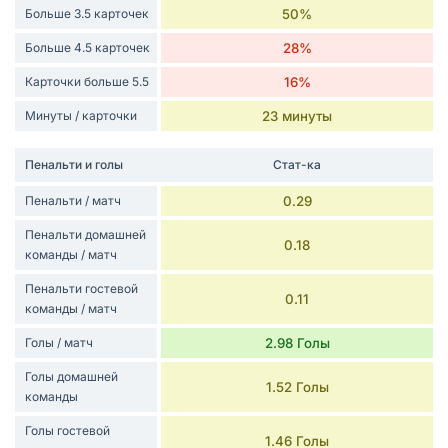
Больше 3.5 карточек
50%
Больше 4.5 карточек
28%
Карточки больше 5.5
16%
Минуты / карточки
23 минуты
Пенальти и голы
Стат-ка
Пенальти / матч
0.29
Пенальти домашней
0.18
команды / матч
Пенальти гостевой
0.11
команды / матч
Голы / матч
2.98 Голы
Голы домашней
1.52 Голы
команды
Голы гостевой
1.46 Голы