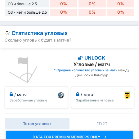
0%
0%
0%
ОЗ и больше 2.5
0%
0%
0%
ОЗ - нет и больше 2.5
Статистика угловых
Сколько угловых будет в матче?
UNLOCK
Угловые / матч
* Среднее количество угловых за матч
между
Ден Босх и Камбуур
/ матч
/ матч
Заработанные угловые
Заработанные угловые
Тотал угловых
1Т/2Т
DATA FOR PREMIUM MEMBERS ONLY