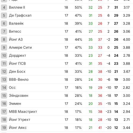
Виллем II
4
18
50%
32
25
7
31
3.17
Де Графсхап
5
17
47%
31
25
6
29
3.29
Валвейк
6
18
39%
33
26
7
27
3.28
Витесс
7
17
41%
27
25
2
26
3.06
Йонг АЗ
8
18
44%
35
37
-2
26
4.00
Алмере Сити
9
17
47%
33
33
0
25
3.88
Дордрехт
10
18
33%
23
27
-4
24
2.78
Йонг ПСВ
11
17
41%
31
35
-4
23
3.88
Ден Босх
12
18
33%
28
38
-10
21
3.67
ВВВ-Венло
13
18
28%
24
30
-6
19
3.00
Осс
14
17
18%
19
29
-10
17
2.82
Эйндховен
15
18
28%
18
36
-18
17
3.00
Эммен
16
17
24%
20
35
-15
15
3.24
МВВ Маастрихт
17
18
17%
15
38
-23
14
2.94
Йонг Утрехт
18
17
18%
18
28
-10
13
2.71
Йонг Аякс
19
18
17%
21
41
-20
12
3.44