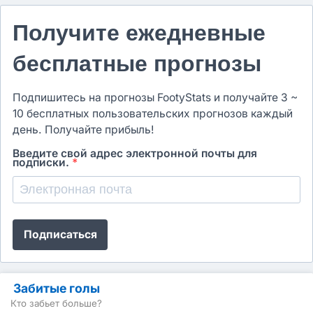
Получите ежедневные
бесплатные прогнозы
Подпишитесь на прогнозы FootyStats и получайте 3 ~
10 бесплатных пользовательских прогнозов каждый
день. Получайте прибыль!
Введите свой адрес электронной почты для
подписки.
*
Подписаться
Забитые голы
Кто забьет больше?