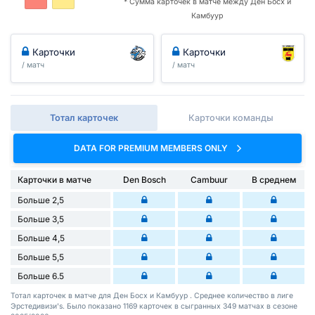
* Сумма карточек в матче между Ден Босх и
Камбуур
Карточки
Карточки
/ матч
/ матч
Тотал карточек
Карточки команды
DATA FOR PREMIUM MEMBERS ONLY
Карточки в матче
Den Bosch
Cambuur
В среднем
Больше 2,5
Больше 3,5
Больше 4,5
Больше 5,5
Больше 6.5
Тотал карточек в матче для Ден Босх и Камбуур . Среднее количество в лиге
Эрстедивизи's. Было показано 1169 карточек в сыгранных 349 матчах в сезоне