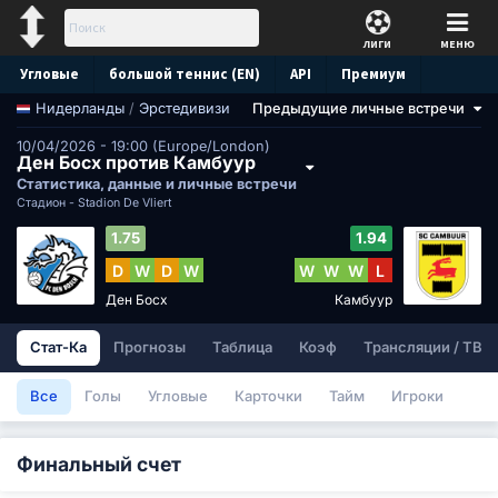
ЛИГИ
МЕНЮ
Угловые
большой теннис (EN)
API
Премиум
/
Эрстедивизи
Предыдущие личные встречи
Нидерланды
Прогноз
10/04/2026 - 19:00 (Europe/London)
Ден Босх против Камбуур
Статистика, данные и личные встречи
Стадион -
Stadion De Vliert
1.75
1.94
D
W
D
W
W
W
W
L
Ден Босх
Камбуур
Стат-Ка
Прогнозы
Таблица
Коэф
Трансляции / ТВ
Все
Голы
Угловые
Карточки
Тайм
Игроки
Финальный счет