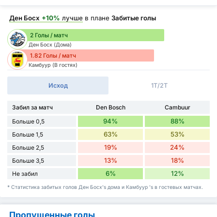
Ден Босх
+10%
лучше
в плане
Забитые голы
2 Голы / матч
Ден Босх (Дома)
1.82 Голы / матч
Камбуур (В гостях)
Исход
1Т/2Т
Забил за матч
Den Bosch
Cambuur
94%
88%
Больше 0,5
63%
53%
Больше 1,5
19%
24%
Больше 2,5
13%
18%
Больше 3,5
6%
12%
Не забил
* Статистика забитых голов Ден Босх's дома и Камбуур 's в гостевых матчах.
Пропущенные голы