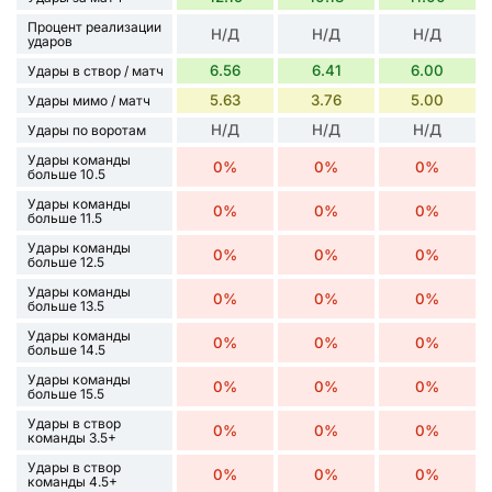
Процент реализации
Н/Д
Н/Д
Н/Д
ударов
6.56
6.41
6.00
Удары в створ / матч
5.63
3.76
5.00
Удары мимо / матч
Н/Д
Н/Д
Н/Д
Удары по воротам
Удары команды
0%
0%
0%
больше 10.5
Удары команды
0%
0%
0%
больше 11.5
Удары команды
0%
0%
0%
больше 12.5
Удары команды
0%
0%
0%
больше 13.5
Удары команды
0%
0%
0%
больше 14.5
Удары команды
0%
0%
0%
больше 15.5
Удары в створ
0%
0%
0%
команды 3.5+
Удары в створ
0%
0%
0%
команды 4.5+