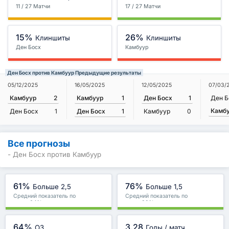
11 / 27 Матчи
17 / 27 Матчи
15%
26%
Клиншиты
Клиншиты
Ден Босх
Камбуур
Ден Босх против Камбуур Предыдущие результаты
16/05/2025
05/12/2025
12/05/2025
07/03/
Камбуур
1
Камбуур
2
Ден Босх
1
Ден Б
Камб
Ден Босх
1
Ден Босх
1
Камбуур
0
Все прогнозы
- Ден Босх против Камбуур
61%
76%
Больше 2,5
Больше 1,5
Средний показатель по
Средний показатель по
лиге : 64%
лиге : 82%
64%
3.28
ОЗ
Голы / матч