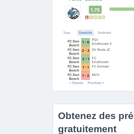
1.75
L
D
W
D
W
Tous
Domicile
Extérieur
PSV
FC Den
1 - 0
Eindhoven II
Bosch
FC Den
SV Roda JC
2 - 2
Bosch
FC Den
FC
2 - 1
Bosch
Eindhoven
FC Den
FC Emmen
1 - 1
Bosch
FC Den
MVV
1 - 2
Bosch
Passés
Prochain
Obtenez des préd
gratuitement