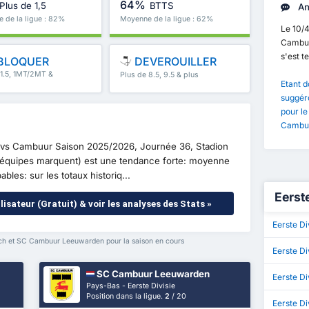
64%
Plus de 1,5
BTTS
An
 de la ligue : 82%
Moyenne de la ligue : 62%
Le 10/
Cambuu
s'est t
BLOQUER
DEVEROUILLER
 1.5, 1MT/2MT &
Plus de 8.5, 9.5 & plus
Etant d
suggéro
pour l
Cambuu
 vs Cambuur Saison 2025/2026, Journée 36, Stadion
x équipes marquent) est une tendance forte: moyenne
bles: sur les totaux historiq...
Eerste
lisateur (Gratuit) & voir les analyses des Stats »
Eerste Di
ch et SC Cambuur Leeuwarden pour la saison en cours
Eerste Di
SC Cambuur Leeuwarden
Eerste Di
Pays-Bas - Eerste Divisie
Position dans la ligue.
2
/ 20
Eerste Di