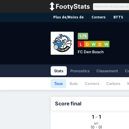
Plus de/Moins de
Corners
BTTS
1.75
L
D
W
D
W
FC Den Bosch
Stats
Pronostics
Classement
C
Tous
Buts
Corners
Cartons
Score final
1
-
1
MT
(0 - 0)