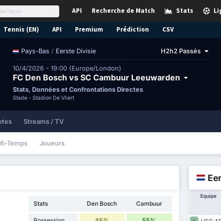
API
Recherche de Match
Stats
Li
Tennis (EN)
API
Premium
Prédiction
CSV
/
Eerste Divisie
H2h2 Passés
Pays-Bas
10/4/2026 - 19:00 (Europe/London)
FC Den Bosch vs SC Cambuur Leeuwarden
Stats, Données et Confrontations Directes
Stade -
Stadion De Vliert
otes
Streams / TV
Mi-Temps
Joueurs
Eer
Equipe
Stats
Den Bosch
Cambuur
Possession
45%
55%