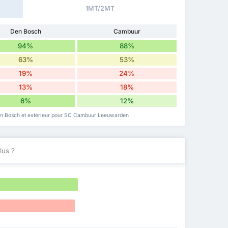
1MT/2MT
Den Bosch
Cambuur
94%
88%
63%
53%
19%
24%
13%
18%
6%
12%
Den Bosch et extérieur pour SC Cambuur Leeuwarden
lus ?