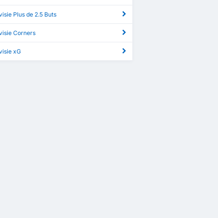
visie Plus de 2.5 Buts
visie Corners
visie xG