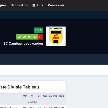
gues
Pronostics
Plus
Connexion
1.94
W
W
W
W
L
SC Cambuur Leeuwarden
ste Divisie Tableau
MP
%
GF
GA
GD
Pts
MOY
Victoire