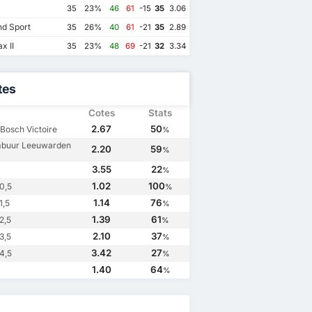
35
23%
46
61
-15
35
3.06
d Sport
35
26%
40
61
-21
35
2.89
x II
35
23%
48
69
-21
32
3.34
tes
Cotes
Stats
2.67
50
Bosch Victoire
%
buur Leeuwarden
2.20
59
%
3.55
22
%
1.02
100
0,5
23
09/9/2023
09/4/2021
27/11/2020
%
1.14
76
1,5
 Bosch
3
SC Cambuur Leeuwarden
3
FC Den Bosch
3
SC Cambuur Leeuwarden
3
%
1.39
61
2,5
SC Cambuur Leeuwarden
5
%
SC Cambuur Leeuwarden
1
FC Den Bosch
1
FC Den Bosch
1
2.10
37
3,5
%
3.42
27
4,5
%
1.40
64
%