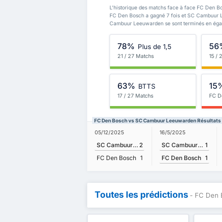
L'historique des matchs face à face FC Den 
FC Den Bosch a gagné 7 fois et SC Cambuur 
Cambuur Leeuwarden se sont terminés en égal
78%
56
Plus de 1,5
21 / 27 Matchs
15 /
63%
15
BTTS
17 / 27 Matchs
FC D
FC Den Bosch vs SC Cambuur Leeuwarden Résultats
16/5/2025
05/12/2025
SC Cambuur Leeuwarden
1
SC Cambuur Leeuwarden
2
FC Den Bosch
1
FC Den Bosch
1
Toutes les prédictions
- FC Den