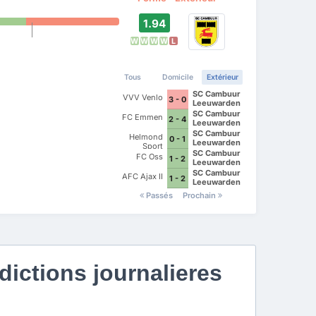
1.94
W
W
W
W
L
Tous
Domicile
Extérieur
SC Cambuur
VVV Venlo
3 - 0
Leeuwarden
SC Cambuur
FC Emmen
2 - 4
Leeuwarden
SC Cambuur
Helmond
0 - 1
Leeuwarden
Sport
SC Cambuur
FC Oss
1 - 2
Leeuwarden
SC Cambuur
AFC Ajax II
1 - 2
Leeuwarden
Passés
Prochain
ictions journalieres