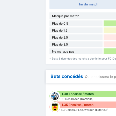
fin du match
Marqué par match
Plus de 0,5
Plus de 1,5
Plus de 2,5
Plus de 3,5
Ne marque pas
* Stats & données des matchs a domicile pour FC 
Buts concédés
Qui encaissera le p
1.38 Encaissé / match
FC Den Bosch (Domicile)
1.35 Encaissé / match
SC Cambuur Leeuwarden (Extérieur)