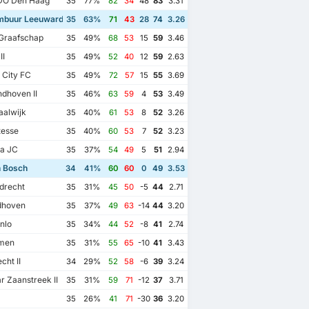
O Den Haag
35
77%
82
34
48
83
3.31
buur Leeuwarden
35
63%
71
43
28
74
3.26
Graafschap
35
49%
68
53
15
59
3.46
II
35
49%
52
40
12
59
2.63
 City FC
35
49%
72
57
15
55
3.69
dhoven II
35
46%
63
59
4
53
3.49
alwijk
35
40%
61
53
8
52
3.26
tesse
35
40%
60
53
7
52
3.23
a JC
35
37%
54
49
5
51
2.94
 Bosch
34
41%
60
60
0
49
3.53
drecht
35
31%
45
50
-5
44
2.71
dhoven
35
37%
49
63
-14
44
3.20
nlo
35
34%
44
52
-8
41
2.74
men
35
31%
55
65
-10
41
3.43
cht II
34
29%
52
58
-6
39
3.24
 Zaanstreek II
35
31%
59
71
-12
37
3.71
35
26%
41
71
-30
36
3.20