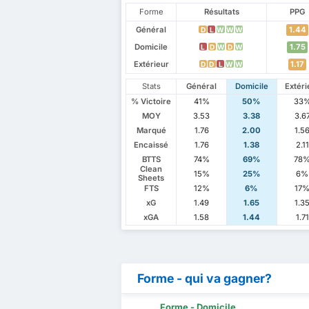
Forme
Résultats
PPG
Général
1.44
D
L
W
W
W
Domicile
1.75
L
D
W
D
W
Extérieur
1.17
D
D
L
W
W
Stats
Général
Domicile
Extéri
% Victoire
41%
50%
33
MOY
3.53
3.38
3.6
Marqué
1.76
2.00
1.5
Encaissé
1.76
1.38
2.11
BTTS
74%
69%
78
Clean
15%
25%
6%
Sheets
FTS
12%
6%
17
xG
1.49
1.65
1.3
xGA
1.58
1.44
1.71
Forme - qui va gagner?
Forme - Domicile