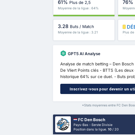
61%
76%
Plus de 2,5
Moyenne de la ligue : 64%
Moyenne
3.28
DÉ
Buts / Match
Moyenne de la ligue : 3.21
Plus de
plus
GPT5 AI Analyse
Analyse de match betting – Den Bosch
De Vliert Points clés - BTTS (Les deu
historique 64% sur ce duel. - Buts proba
Inscrivez-vous pour devenir un uti
*Stats moyennes entre FC Den Bos
FC Den Bosch
Pays-Bas - Eerste Divisie
Position dans la ligue.
10
/ 20