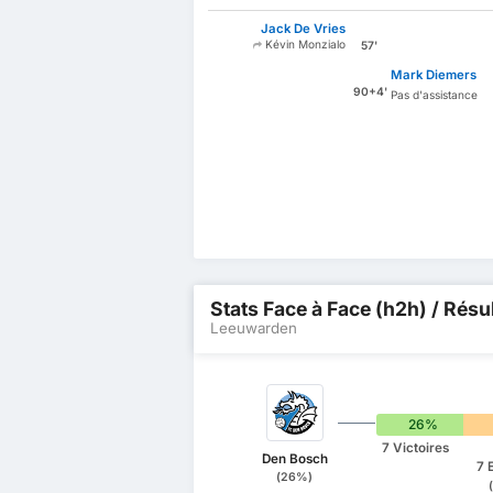
Jack De Vries
Kévin Monzialo
57'
Mark Diemers
90+4'
Pas d'assistance
Stats Face à Face (h2h) / Résu
Leeuwarden
26%
7 Victoires
Den Bosch
7 
(26%)