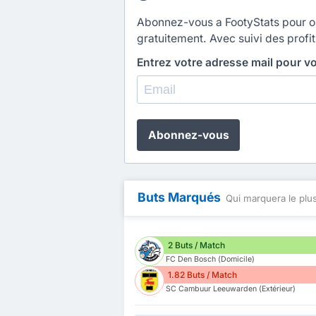
Abonnez-vous a FootyStats pour obt
gratuitement. Avec suivi des profit
Entrez votre adresse mail pour v
Abonnez-vous
Buts Marqués
Qui marquera le plus
2 Buts / Match
FC Den Bosch (Domicile)
1.82 Buts / Match
SC Cambuur Leeuwarden (Extérieur)