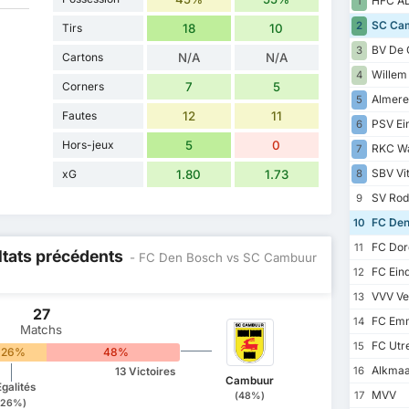
HFC AD
1
SC Cam
2
Tirs
18
10
BV De 
3
Cartons
N/A
N/A
Willem 
4
Corners
7
5
Almere
5
Fautes
12
11
PSV Ein
6
Hors-jeux
5
0
RKC Wa
7
SBV Vi
xG
1.80
1.73
8
SV Rod
9
FC Den
10
FC Dor
11
ltats précédents
- FC Den Bosch vs SC Cambuur
FC Ein
12
VVV Ve
13
27
FC Em
14
Matchs
FC Utre
15
26%
48%
Alkmaar
16
13 Victoires
Cambuur
Egalités
MVV
17
(48%)
(26%)