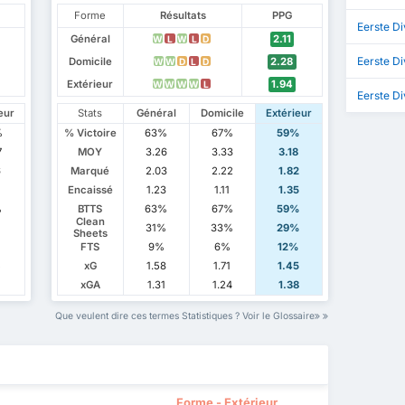
Forme
Résultats
PPG
Eerste Di
Général
2.11
W
L
W
L
D
Eerste Di
Domicile
2.28
W
W
D
L
D
Extérieur
1.94
W
W
W
W
L
Eerste Di
eur
Stats
Général
Domicile
Extérieur
%
% Victoire
63%
67%
59%
7
MOY
3.26
3.33
3.18
6
Marqué
2.03
2.22
1.82
Encaissé
1.23
1.11
1.35
%
BTTS
63%
67%
59%
Clean
31%
33%
29%
Sheets
%
FTS
9%
6%
12%
5
xG
1.58
1.71
1.45
xGA
1.31
1.24
1.38
Que veulent dire ces termes Statistiques ? Voir le Glossaire
Forme - Extérieur