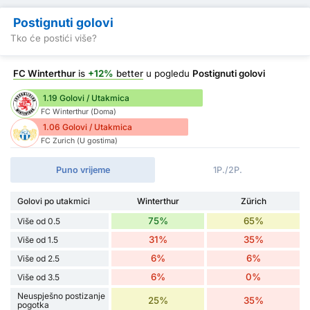
Postignuti golovi
Tko će postići više?
FC Winterthur
is
+12%
better
u pogledu
Postignuti golovi
1.19 Golovi / Utakmica
FC Winterthur (Doma)
1.06 Golovi / Utakmica
FC Zurich (U gostima)
Puno vrijeme
1P./2P.
Golovi po utakmici
Winterthur
Zürich
75%
65%
Više od 0.5
31%
35%
Više od 1.5
6%
6%
Više od 2.5
6%
0%
Više od 3.5
Neuspješno postizanje
25%
35%
pogotka