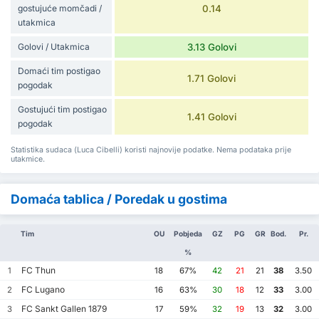
gostujuće momčadi /
0.14
utakmica
Golovi / Utakmica
3.13 Golovi
Domaći tim postigao
1.71 Golovi
pogodak
Gostujući tim postigao
1.41 Golovi
pogodak
Statistika sudaca (Luca Cibelli) koristi najnovije podatke. Nema podataka prije
utakmice.
Domaća tablica / Poredak u gostima
Tim
OU
Pobjeda
GZ
PG
GR
Bod.
Pr.
%
FC Thun
1
18
67%
42
21
21
38
3.50
FC Lugano
2
16
63%
30
18
12
33
3.00
FC Sankt Gallen 1879
3
17
59%
32
19
13
32
3.00