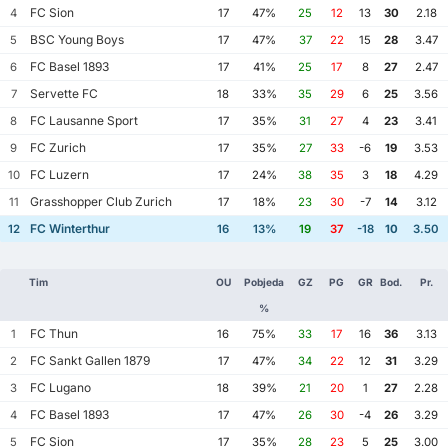
FC Sion
4
17
47%
25
12
13
30
2.18
BSC Young Boys
5
17
47%
37
22
15
28
3.47
FC Basel 1893
6
17
41%
25
17
8
27
2.47
Servette FC
7
18
33%
35
29
6
25
3.56
FC Lausanne Sport
8
17
35%
31
27
4
23
3.41
FC Zurich
9
17
35%
27
33
-6
19
3.53
FC Luzern
10
17
24%
38
35
3
18
4.29
Grasshopper Club Zurich
11
17
18%
23
30
-7
14
3.12
FC Winterthur
12
16
13%
19
37
-18
10
3.50
Tim
OU
Pobjeda
GZ
PG
GR
Bod.
Pr.
%
FC Thun
1
16
75%
33
17
16
36
3.13
FC Sankt Gallen 1879
2
17
47%
34
22
12
31
3.29
FC Lugano
3
18
39%
21
20
1
27
2.28
FC Basel 1893
4
17
47%
26
30
-4
26
3.29
FC Sion
5
17
35%
28
23
5
25
3.00