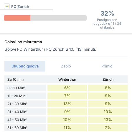
FC Zurich
32%
Postigao prvi
pogodak u 11 / 34
utakmica
Golovi po minutama
Golovi FC Winterthur i FC Zurich u 10. i 15. minuti.
Ukupno golova
Zabio
Primio
Za 10 min
Winterthur
Zürich
6%
8%
0 - 10 Min'
7%
9%
11 - 20 Min'
13%
9%
21 - 30 Min'
9%
10%
31 - 40 Min'
10%
13%
41 - 50 Min'
11%
7%
51 - 60 Min'