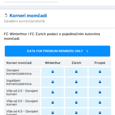
Korneri momčadi
Zarađeni korneri/protivnik
FC Winterthur i FC Zurich podaci o pojedinačnim kutovima
momčadi.
DATA FOR PREMIUM MEMBERS ONLY
Korneri momčadi
Winterthur
Zürich
Prosjek
Osvojeni
korneri/utakmica
Izgubljeni
korneri/utakmica
Više od 2.5 - Osvojeni
korneri
Više od 3.5 - Osvojeni
korneri
Više od 4.5 - Osvojeni
korneri