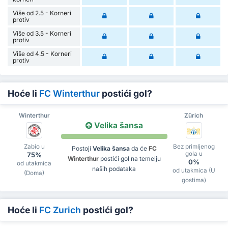
Više od 2.5 - Korneri
protiv
Više od 3.5 - Korneri
protiv
Više od 4.5 - Korneri
protiv
Hoće li
FC Winterthur
postići gol?
Winterthur
Zürich
Velika šansa
Zabio u
Bez primljenog
Postoji
Velika šansa
da će
FC
gola u
75%
Winterthur
postići gol na temelju
0%
od utakmica
naših podataka
od utakmica (U
(Doma)
gostima)
Hoće li
FC Zurich
postići gol?