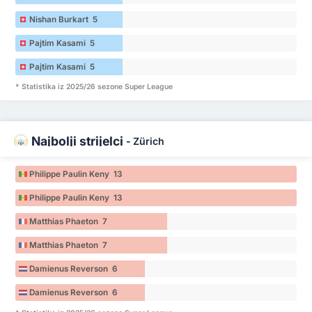
Nishan Burkart 5
Pajtim Kasami 5
Pajtim Kasami 5
* Statistika iz 2025/26 sezone Super League
Najbolji strijelci
-
Zürich
Philippe Paulin Keny 13
Philippe Paulin Keny 13
Matthias Phaeton 7
Matthias Phaeton 7
Damienus Reverson 6
Damienus Reverson 6