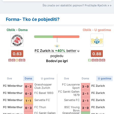
Što znače ovi statistički pojmovi? Pročitajte Rječnik
Forma- Tko će pobjediti?
Oblik - Doma
Oblik - U gostima
FC Zurich
is
+40%
better
u
0.63
0.88
pogledu
G
G
R
G
G
P
G
G
G
G
Bodovi po igri
Sve
Doma
U gostima
Sve
Doma
U gostima
Grasshopper
FC Lausanne
FC Winterthur
FC Zurich
0 - 2
3 - 0
Club Zurich
Sport
FC Sankt Gallen
FC Winterthur
FC Basel 1893
FC Zurich
0 - 2
2 - 1
1879
FC Winterthur
Servette FC
Servette FC
FC Zurich
1 - 1
2 - 1
FC Winterthur
FC Thun
BSC Young
FC Zurich
0 - 3
3 - 0
Boys
FC Sankt Gallen
Grasshopper