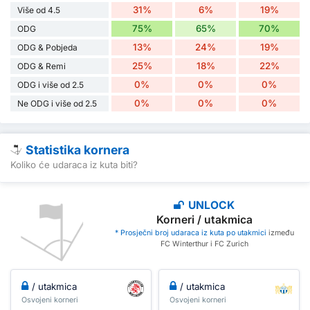
31%
6%
19%
Više od 4.5
75%
65%
70%
ODG
13%
24%
19%
ODG & Pobjeda
25%
18%
22%
ODG & Remi
0%
0%
0%
ODG i više od 2.5
0%
0%
0%
Ne ODG i više od 2.5
Statistika kornera
Koliko će udaraca iz kuta biti?
UNLOCK
Korneri / utakmica
* Prosječni broj udaraca iz kuta po utakmici
između
FC Winterthur i FC Zurich
/ utakmica
/ utakmica
Osvojeni korneri
Osvojeni korneri