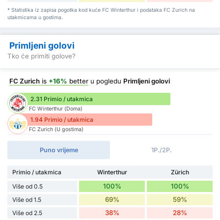
* Statistika iz zapisa pogotka kod kuće FC Winterthur i podataka FC Zurich na
utakmicama u gostima.
Primljeni golovi
Tko će primiti golove?
FC Zurich
is
+16%
better
u pogledu
Primljeni golovi
2.31 Primio / utakmica
FC Winterthur (Doma)
1.94 Primio / utakmica
FC Zurich (U gostima)
Puno vrijeme
1P./2P.
Primio / utakmica
Winterthur
Zürich
100%
100%
Više od 0.5
69%
59%
Više od 1.5
38%
28%
Više od 2.5