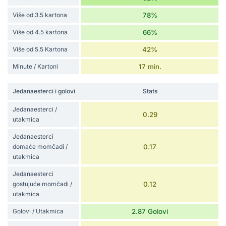
Više od 3.5 kartona
78%
Više od 4.5 kartona
66%
Više od 5.5 Kartona
42%
Minute / Kartoni
17 min.
Jedanaesterci i golovi
Stats
Jedanaesterci /
0.29
utakmica
Jedanaesterci
domaće momčadi /
0.17
utakmica
Jedanaesterci
gostujuće momčadi /
0.12
utakmica
Golovi / Utakmica
2.87 Golovi