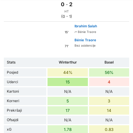
0
-
2
HT
(0 - 1)
Ibrahim Salah
Bénie Traore
15'
Bénie Traore
Bez asistencije
71'
Stats
Winterthur
Basel
Posjed
44%
56%
Udarci
15
4
Kartoni
N/A
N/A
Korneri
5
3
Prekršaji
17
14
Ofsajdi
N/A
N/A
xG
1.78
0.83