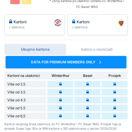
* Zbroj kartona po utakmici između FC Winterthur i
FC Basel 1893
Kartoni
Kartoni
/ utakmica
/ utakmica
Ukupno kartona
katoni u momčadi
DATA FOR PREMIUM MEMBERS ONLY
Kartoni na utakmici
Winterthur
Basel
Prosjek
Više od 2.5
Više od 3.5
Više od 4.5
Više od 5.5
Više od 6,5
Kartice ukupnog broja utakmica za FC Winterthur i FC Basel 1893. Prosjek lige je
prosjek Super liga. Bilo je 899 kartona u 183 utakmicama u sezoni 2025/2026.