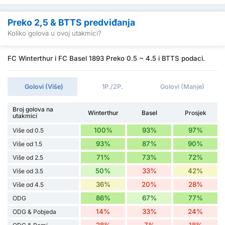
Preko 2,5 & BTTS predviđanja
Koliko golova u ovoj utakmici?
FC Winterthur i FC Basel 1893 Preko 0.5 ~ 4.5 i BTTS podaci.
Golovi (Više)
1P./2P.
Golovi (Manje)
Broj golova na
Winterthur
Basel
Prosjek
utakmici
100%
93%
97%
Više od 0.5
93%
87%
90%
Više od 1.5
71%
73%
72%
Više od 2.5
50%
33%
42%
Više od 3.5
36%
20%
28%
Više od 4.5
86%
67%
77%
ODG
14%
33%
24%
ODG & Pobjeda