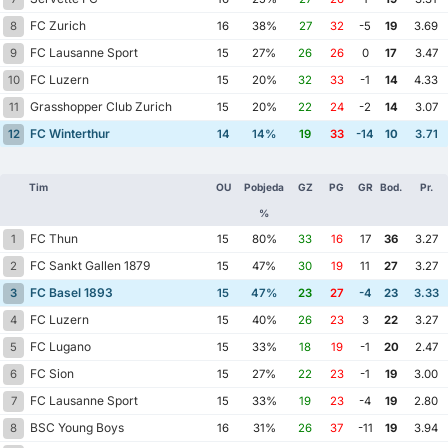
FC Zurich
8
16
38%
27
32
-5
19
3.69
FC Lausanne Sport
9
15
27%
26
26
0
17
3.47
FC Luzern
10
15
20%
32
33
-1
14
4.33
Grasshopper Club Zurich
11
15
20%
22
24
-2
14
3.07
FC Winterthur
12
14
14%
19
33
-14
10
3.71
Tim
OU
Pobjeda
GZ
PG
GR
Bod.
Pr.
%
FC Thun
1
15
80%
33
16
17
36
3.27
FC Sankt Gallen 1879
2
15
47%
30
19
11
27
3.27
FC Basel 1893
3
15
47%
23
27
-4
23
3.33
FC Luzern
4
15
40%
26
23
3
22
3.27
FC Lugano
5
15
33%
18
19
-1
20
2.47
FC Sion
6
15
27%
22
23
-1
19
3.00
FC Lausanne Sport
7
15
33%
19
23
-4
19
2.80
BSC Young Boys
8
16
31%
26
37
-11
19
3.94