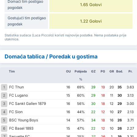
Domaći tim postigao
1.65 Golovi
pogodak
Gostujući tim postigao
1.22 Golovi
pogodak
Statistika sudaca (Luca Piccolo) koristi najnovije podatke. Nema podataka prije
utakmice.
Domaća tablica / Poredak u gostima
Tim
OU
Pobjeda
GZ
PG
GR
Bod.
Pr.
%
FC Thun
1
16
69%
39
19
20
35
3.63
FC Lugano
2
15
60%
29
18
11
30
3.13
FC Sankt Gallen 1879
3
16
56%
30
18
12
29
3.00
FC Sion
4
16
44%
22
12
10
27
2.13
BSC Young Boys
5
14
57%
34
18
16
26
3.71
FC Basel 1893
6
15
47%
22
12
10
26
2.27
Servette FC
7
16
25%
27
26
1
19
3.31