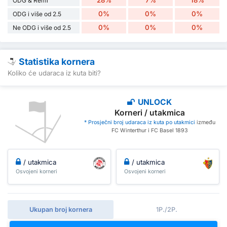
28%
7%
18%
ODG & Remi
0%
0%
0%
ODG i više od 2.5
0%
0%
0%
Ne ODG i više od 2.5
Statistika kornera
Koliko će udaraca iz kuta biti?
UNLOCK
Korneri / utakmica
* Prosječni broj udaraca iz kuta po utakmici
između
FC Winterthur i FC Basel 1893
/ utakmica
/ utakmica
Osvojeni korneri
Osvojeni korneri
Ukupan broj kornera
1P./2P.