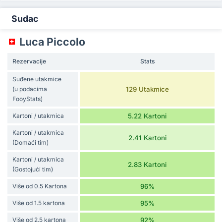
Sudac
Luca Piccolo
Rezervacije
Stats
Suđene utakmice
(u podacima
129 Utakmice
FooyStats)
Kartoni / utakmica
5.22 Kartoni
Kartoni / utakmica
2.41 Kartoni
(Domaći tim)
Kartoni / utakmica
2.83 Kartoni
(Gostojući tim)
Više od 0.5 Kartona
96%
Više od 1.5 kartona
95%
Više od 2.5 kartona
92%