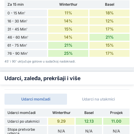
Za 15 min
Winterthur
Basel
11%
18%
0 - 15 Min'
14%
12%
16 - 30 Min'
15%
17%
31 - 45 Min'
14%
21%
46 - 60 Min'
21%
15%
61 - 75 Min'
25%
17%
76 - 90 Min'
45' i 90' uključuje golove u sudačkoj nadoknadi.
Udarci, zaleđa, prekršaji i više
Udarci momčadi
Udarci na utakmici
Udarci momčadi
Winterthur
Basel
Prosjek
9.29
12.13
11.00
Udarci po utakmici
Stopa pretvorbe
N/A
N/A
N/A
udarca