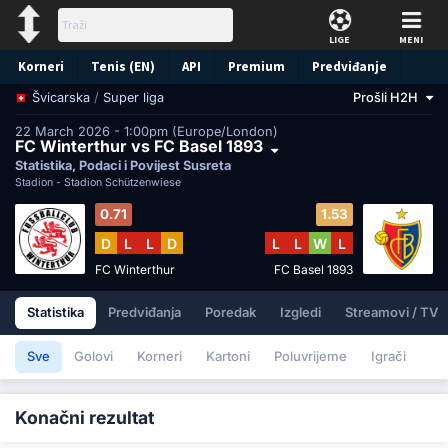
LIGE
MENI
Korneri
Tenis (EN)
API
Premium
Predviđanje
/
Super liga
Prošli H2H
Švicarska
22 March 2026 - 1:00pm (Europe/London)
FC Winterthur vs FC Basel 1893
Statistika, Podaci i Povijest Susreta
Stadion -
Stadion Schützenwiese
0.71
1.53
D
L
L
D
L
L
W
L
FC Winterthur
FC Basel 1893
Statistika
Predviđanja
Poredak
Izgledi
Streamovi / TV
Sve
Golovi
Korneri
Kartoni
Poluvrijeme
Igrači
Konačni rezultat