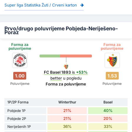
Super liga Statistika Žuti / Crveni karton
Prvo/drugo poluvrijeme Pobjeda-Neriješeno-
Poraz
Forma za
Forma za
poluvrijeme
poluvrijeme
FC Basel 1893
is
+53%
1.00
1.53
better
u pogledu
Poluvrijeme
Poluvrijeme
Forma za poluvrijeme
1P/2P Forma
Winterthur
Basel
21%
40%
Pobjede 1P
21%
20%
Pobjede 2P
36%
33%
Neriješenih 1P