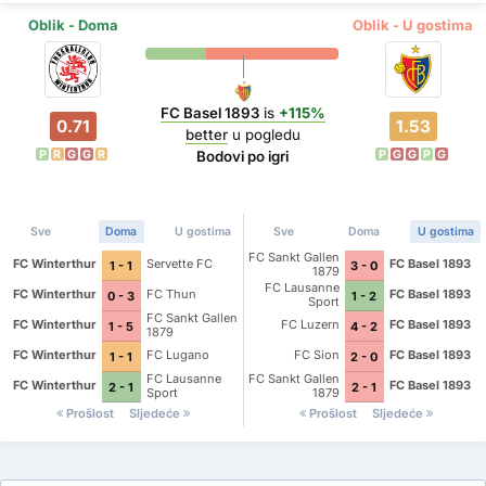
Oblik - Doma
Oblik - U gostima
FC Basel 1893
is
+115%
0.71
1.53
better
u pogledu
P
R
G
G
R
P
G
G
P
G
Bodovi po igri
Sve
Doma
U gostima
Sve
Doma
U gostima
FC Sankt Gallen
FC Winterthur
Servette FC
FC Basel 1893
1 - 1
3 - 0
1879
FC Lausanne
FC Winterthur
FC Thun
FC Basel 1893
0 - 3
1 - 2
Sport
FC Sankt Gallen
FC Winterthur
FC Luzern
FC Basel 1893
1 - 5
4 - 2
1879
FC Winterthur
FC Lugano
FC Sion
FC Basel 1893
1 - 1
2 - 0
FC Lausanne
FC Sankt Gallen
FC Winterthur
FC Basel 1893
2 - 1
2 - 1
Sport
1879
Prošlost
Sljedeće
Prošlost
Sljedeće