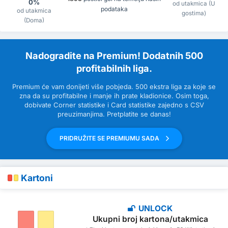
0%
od utakmica (U
podataka
od utakmica
gostima)
(Doma)
Nadogradite na Premium! Dodatnih 500
profitabilnih liga.
Premium će vam donijeti više pobjeda. 500 ekstra liga za koje se
zna da su profitabilne i manje ih prate kladionice. Osim toga,
dobivate Corner statistike i Card statistike zajedno s CSV
preuzimanjima. Pretplatite se danas!
PRIDRUŽITE SE PREMIUMU SADA
Kartoni
UNLOCK
Ukupni broj kartona/utakmica