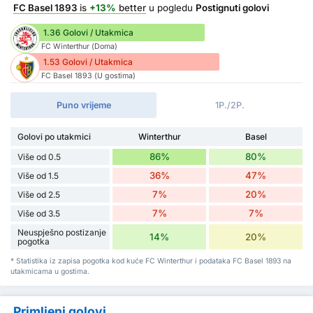
FC Basel 1893
is
+13%
better
u pogledu
Postignuti golovi
1.36 Golovi / Utakmica
FC Winterthur (Doma)
1.53 Golovi / Utakmica
FC Basel 1893 (U gostima)
Puno vrijeme
1P./2P.
Golovi po utakmici
Winterthur
Basel
86%
80%
Više od 0.5
36%
47%
Više od 1.5
7%
20%
Više od 2.5
7%
7%
Više od 3.5
Neuspješno postizanje
14%
20%
pogotka
* Statistika iz zapisa pogotka kod kuće FC Winterthur i podataka FC Basel 1893 na
utakmicama u gostima.
Primljeni golovi