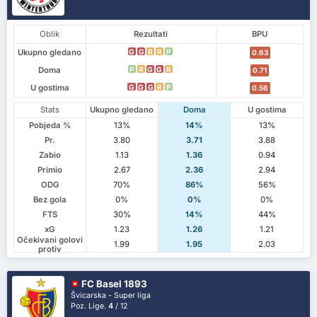
Oblik
Rezultati
BPU
Ukupno gledano
G
G
R
R
P
0.63
Doma
P
R
G
G
R
0.71
U gostima
G
G
G
R
P
0.56
Stats
Ukupno gledano
Doma
U gostima
Pobjeda %
13%
14%
13%
Pr.
3.80
3.71
3.88
Zabio
1.13
1.36
0.94
Primio
2.67
2.36
2.94
ODG
70%
86%
56%
Bez gola
0%
0%
0%
FTS
30%
14%
44%
xG
1.23
1.26
1.21
Očekivani golovi
1.99
1.95
2.03
protiv
FC Basel 1893
Švicarska - Super liga
Poz. Lige.
4
/ 12