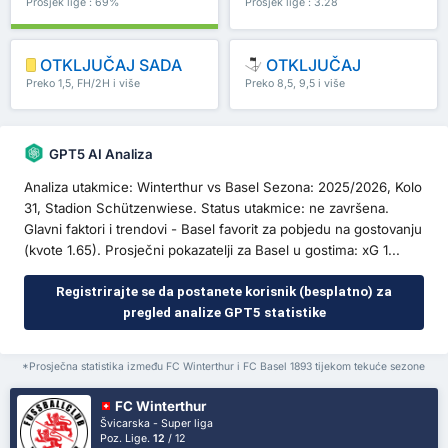
Prosjek lige : 69%
Prosjek lige : 3.28
OTKLJUČAJ SADA
OTKLJUČAJ
Preko 1,5, FH/2H i više
Preko 8,5, 9,5 i više
GPT5 AI Analiza
Analiza utakmice: Winterthur vs Basel Sezona: 2025/2026, Kolo
31, Stadion Schützenwiese. Status utakmice: ne završena.
Glavni faktori i trendovi - Basel favorit za pobjedu na gostovanju
(kvote 1.65). Prosječni pokazatelji za Basel u gostima: xG 1...
Registrirajte se da postanete korisnik (besplatno) za
pregled analize GPT5 statistike
*Prosječna statistika između FC Winterthur i FC Basel 1893 tijekom tekuće sezone
FC Winterthur
Švicarska - Super liga
Poz. Lige.
12
/ 12