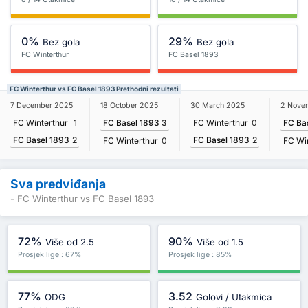
0%
29%
Bez gola
Bez gola
FC Winterthur
FC Basel 1893
FC Winterthur vs FC Basel 1893 Prethodni rezultati
7 December 2025
18 October 2025
30 March 2025
2 Nove
FC Winterthur
1
FC Basel 1893
3
FC Winterthur
0
FC Ba
FC Basel 1893
2
FC Basel 1893
2
FC Winterthur
0
FC Wi
Sva predviđanja
- FC Winterthur vs FC Basel 1893
72%
90%
Više od 2.5
Više od 1.5
Prosjek lige : 67%
Prosjek lige : 85%
77%
3.52
ODG
Golovi / Utakmica