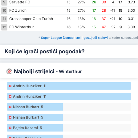
Servette FC
9
15
27%
26
30
-4
17
3.73
FC Zurich
10
15
27%
17
28
-11
15
3.00
Grasshopper Club Zurich
11
16
13%
16
37
-21
10
3.31
FC Winterthur
12
16
13%
15
47
-32
9
3.88
*
Super League Domaći stol i gostujući stolovi
također su dostupni
Koji će igrači postići pogodak?
Najbolji strijelci
-
Winterthur
Andrin Hunziker 11
Andrin Hunziker 11
Nishan Burkart 5
Nishan Burkart 5
Pajtim Kasami 5