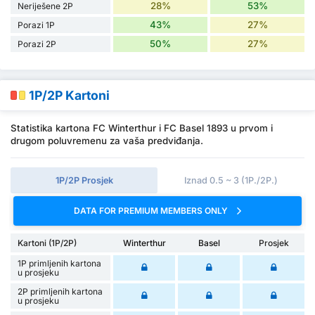
28%
53%
Neriješene 2P
43%
27%
Porazi 1P
50%
27%
Porazi 2P
1P/2P Kartoni
Statistika kartona FC Winterthur i FC Basel 1893 u prvom i
drugom poluvremenu za vaša predviđanja.
1P/2P Prosjek
Iznad 0.5 ~ 3 (1P./2P.)
DATA FOR PREMIUM MEMBERS ONLY
Kartoni (1P/2P)
Winterthur
Basel
Prosjek
1P primljenih kartona
u prosjeku
2P primljenih kartona
u prosjeku