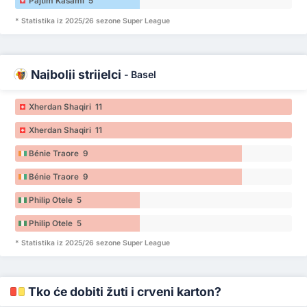
Pajtim Kasami 5
* Statistika iz 2025/26 sezone Super League
Najbolji strijelci
-
Basel
Xherdan Shaqiri 11
Xherdan Shaqiri 11
Bénie Traore 9
Bénie Traore 9
Philip Otele 5
Philip Otele 5
* Statistika iz 2025/26 sezone Super League
Tko će dobiti žuti i crveni karton?