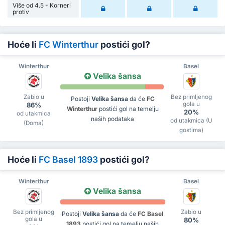
Više od 4.5 - Korneri
protiv
Hoće li
FC Winterthur
postići gol?
Winterthur
Basel
Velika šansa
Zabio u
Bez primljenog
Postoji
Velika šansa
da će
FC
gola u
86%
Winterthur
postići gol na temelju
20%
od utakmica
naših podataka
od utakmica (U
(Doma)
gostima)
Hoće li
FC Basel 1893
postići gol?
Winterthur
Basel
Velika šansa
Bez primljenog
Zabio u
Postoji
Velika šansa
da će
FC Basel
gola u
80%
1893
postići gol na temelju naših