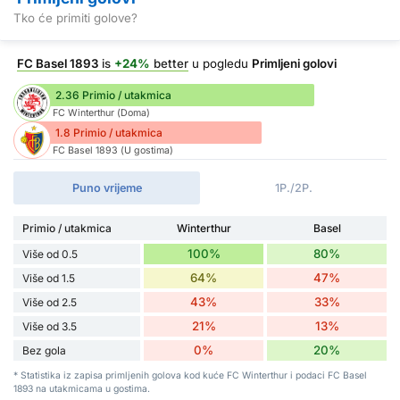
Tko će primiti golove?
FC Basel 1893
is
+24%
better
u pogledu
Primljeni golovi
2.36 Primio / utakmica
FC Winterthur (Doma)
1.8 Primio / utakmica
FC Basel 1893 (U gostima)
Puno vrijeme
1P./2P.
Primio / utakmica
Winterthur
Basel
100%
80%
Više od 0.5
64%
47%
Više od 1.5
43%
33%
Više od 2.5
21%
13%
Više od 3.5
0%
20%
Bez gola
* Statistika iz zapisa primljenih golova kod kuće FC Winterthur i podaci FC Basel
1893 na utakmicama u gostima.