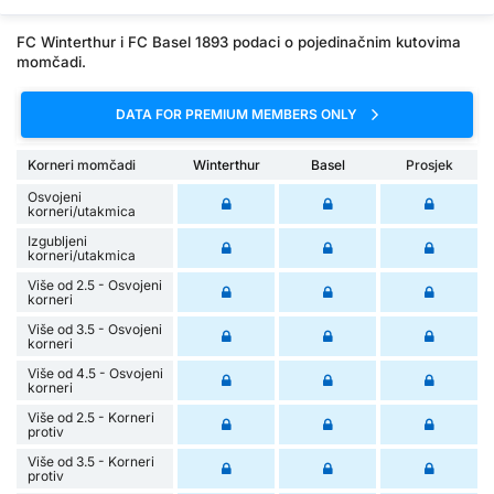
FC Winterthur i FC Basel 1893 podaci o pojedinačnim kutovima
momčadi.
DATA FOR PREMIUM MEMBERS ONLY
Korneri momčadi
Winterthur
Basel
Prosjek
Osvojeni
korneri/utakmica
Izgubljeni
korneri/utakmica
Više od 2.5 - Osvojeni
korneri
Više od 3.5 - Osvojeni
korneri
Više od 4.5 - Osvojeni
korneri
Više od 2.5 - Korneri
protiv
Više od 3.5 - Korneri
protiv