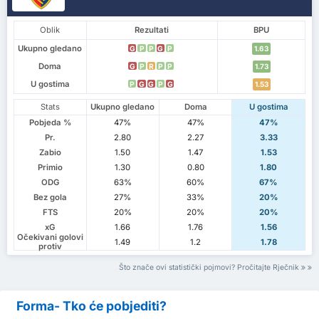
Oblik
Rezultati
BPU
Ukupno gledano
G
P
P
G
P
1.63
Doma
G
P
R
P
P
1.73
U gostima
P
G
G
P
G
1.53
Stats
Ukupno gledano
Doma
U gostima
Pobjeda %
47%
47%
47%
Pr.
2.80
2.27
3.33
Zabio
1.50
1.47
1.53
Primio
1.30
0.80
1.80
ODG
63%
60%
67%
Bez gola
27%
33%
20%
FTS
20%
20%
20%
xG
1.66
1.76
1.56
Očekivani golovi
1.49
1.2
1.78
protiv
Što znače ovi statistički pojmovi? Pročitajte Rječnik
Forma- Tko će pobjediti?