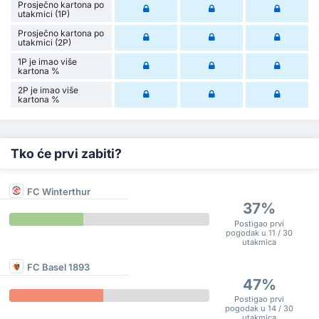
Prosječno kartona po
utakmici (1P)
Prosječno kartona po
utakmici (2P)
1P je imao više
kartona %
2P je imao više
kartona %
Tko će prvi zabiti?
FC Winterthur
37%
Postigao prvi
pogodak u 11 / 30
utakmica
FC Basel 1893
47%
Postigao prvi
pogodak u 14 / 30
utakmica