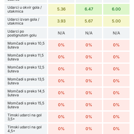
Udarci u okvir gola /
5.36
6.47
6.00
utakmica
Udarci izvan gola /
3.93
5.67
5.00
utakmica
Udarci po
N/A
N/A
N/A
postignutom golu
Momčadi s preko 10,5
0%
0%
0%
šuteva
Momčadi s preko 11,5
0%
0%
0%
šuteva
Momčadi s preko 12,5
0%
0%
0%
šuteva
Momčadi s preko 13,5
0%
0%
0%
šuteva
Momčadi s preko 14,5
0%
0%
0%
šuteva
Momčadi s preko 15,5
0%
0%
0%
šuteva
Timski udarci na gol
0%
0%
0%
3,5+
Timski udarci na gol
0%
0%
0%
4,5+