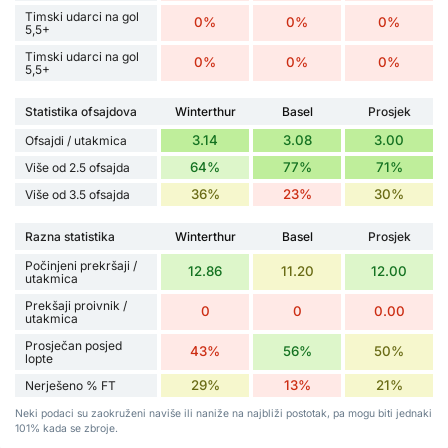
Timski udarci na gol
0%
0%
0%
5,5+
Timski udarci na gol
0%
0%
0%
5,5+
Statistika ofsajdova
Winterthur
Basel
Prosjek
3.14
3.08
3.00
Ofsajdi / utakmica
64%
77%
71%
Više od 2.5 ofsajda
36%
23%
30%
Više od 3.5 ofsajda
Razna statistika
Winterthur
Basel
Prosjek
Počinjeni prekršaji /
12.86
11.20
12.00
utakmica
Prekšaji proivnik /
0
0
0.00
utakmica
Prosječan posjed
43%
56%
50%
lopte
29%
13%
21%
Nerješeno % FT
Neki podaci su zaokruženi naviše ili naniže na najbliži postotak, pa mogu biti jednaki
101% kada se zbroje.