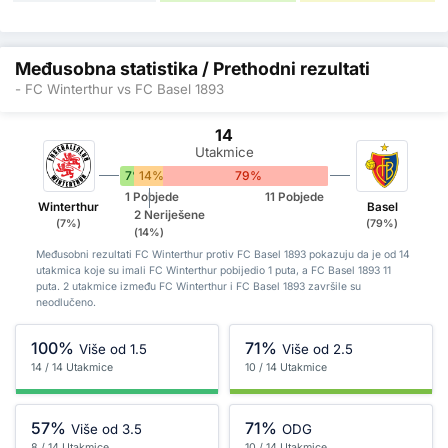
Međusobna statistika / Prethodni rezultati
- FC Winterthur vs FC Basel 1893
14
Utakmice
7%
14%
79%
1 Pobjede
11 Pobjede
Winterthur
Basel
2 Neriješene
(7%)
(79%)
(14%)
Međusobni rezultati FC Winterthur protiv FC Basel 1893 pokazuju da je od 14
utakmica koje su imali FC Winterthur pobijedio 1 puta, a FC Basel 1893 11
puta. 2 utakmice između FC Winterthur i FC Basel 1893 završile su
neodlučeno.
100%
71%
Više od 1.5
Više od 2.5
14 / 14 Utakmice
10 / 14 Utakmice
57%
71%
Više od 3.5
ODG
8 / 14 Utakmice
10 / 14 Utakmice