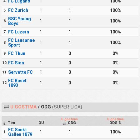
FC Lugano
1
1
100%
4
FC Zurich
1
1
100%
5
BSC Young
1
1
100%
6
Boys
FC Luzern
1
1
100%
7
FC Lausanne
1
1
100%
8
Sport
FC Thun
1
0
0%
9
FC Sion
1
0
0%
10
Servette FC
1
0
0%
11
FC Basel
1
0
0%
12
1893
U GOSTIMA
/ ODG
(SUPER LIGA)
U gostima
U gostima
Tim
OU
ODG
ODG %
#
FC Sankt
1
1
100%
1
Gallen 1879