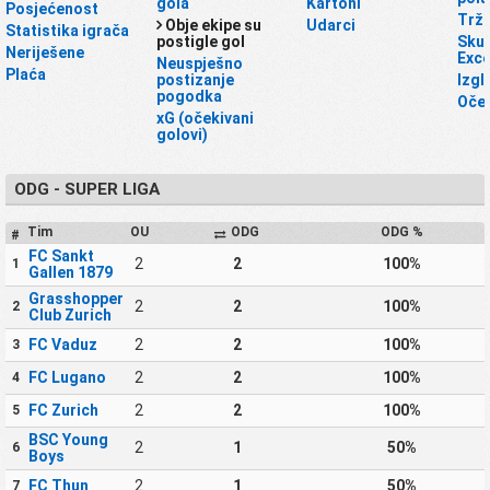
gola
Kartoni
Posjećenost
Trži
Obje ekipe su
Udarci
Statistika igrača
postigle gol
Skup
Neriješene
Exce
Neuspješno
Plaća
postizanje
Izgl
pogodka
Oček
xG (očekivani
golovi)
ODG - SUPER LIGA
Tim
OU
ODG
ODG %
#
FC Sankt
2
2
100%
1
Gallen 1879
Grasshopper
2
2
100%
2
Club Zurich
FC Vaduz
2
2
100%
3
FC Lugano
2
2
100%
4
FC Zurich
2
2
100%
5
BSC Young
2
1
50%
6
Boys
FC Thun
2
1
50%
7