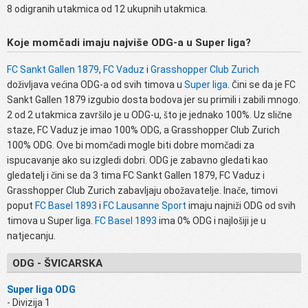
8 odigranih utakmica od 12 ukupnih utakmica.
Koje momčadi imaju najviše ODG-a u Super liga?
FC Sankt Gallen 1879
,
FC Vaduz
i
Grasshopper Club Zurich
doživljava većina ODG-a od svih timova u
Super liga
. Čini se da je FC
Sankt Gallen 1879 izgubio dosta bodova jer su primili i zabili mnogo.
2 od 2 utakmica završilo je u ODG-u, što je jednako 100%. Uz slične
staze, FC Vaduz je imao 100% ODG, a Grasshopper Club Zurich
100% ODG. Ove bi momčadi mogle biti dobre momčadi za
ispucavanje ako su izgledi dobri. ODG je zabavno gledati kao
gledatelj i čini se da 3 tima FC Sankt Gallen 1879, FC Vaduz i
Grasshopper Club Zurich zabavljaju obožavatelje. Inače, timovi
poput
FC Basel 1893
i
FC Lausanne Sport
imaju najniži ODG od svih
timova u Super liga.
FC Basel 1893
ima 0% ODG i najlošiji je u
natjecanju.
ODG - ŠVICARSKA
Super liga ODG
- Divizija 1