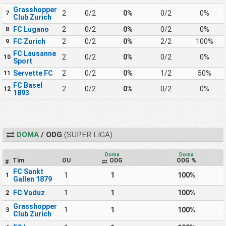
Grasshopper
2
0/2
0%
0/2
0%
7
Club Zurich
FC Lugano
2
0/2
0%
0/2
0%
8
FC Zurich
2
0/2
0%
2/2
100%
9
FC Lausanne
2
0/2
0%
0/2
0%
10
Sport
Servette FC
2
0/2
0%
1/2
50%
11
FC Basel
2
0/2
0%
0/2
0%
12
1893
DOMA
/ ODG
(SUPER LIGA)
Doma
Doma
Tim
OU
ODG
ODG %
#
FC Sankt
1
1
100%
1
Gallen 1879
FC Vaduz
1
1
100%
2
Grasshopper
1
1
100%
3
Club Zurich