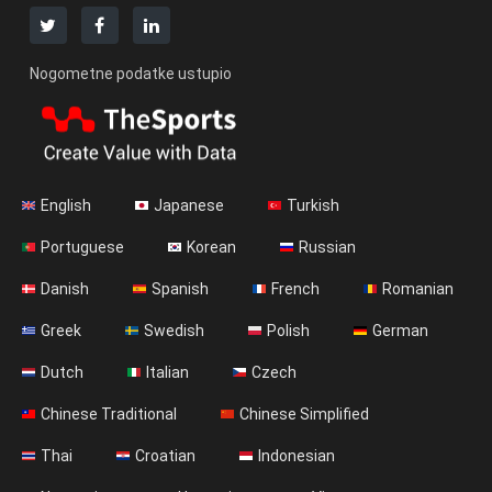
Nogometne podatke ustupio
English
Japanese
Turkish
Portuguese
Korean
Russian
Danish
Spanish
French
Romanian
Greek
Swedish
Polish
German
Dutch
Italian
Czech
Chinese Traditional
Chinese Simplified
Thai
Croatian
Indonesian