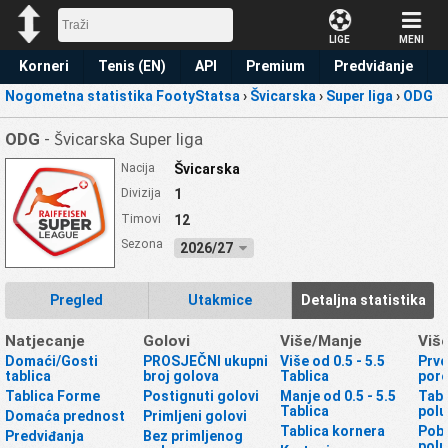
LIGE
MENI
Korneri
Tenis (EN)
API
Premium
Predviđanje
Nogometna statistika FootyStatsa
›
Švicarska
›
Super liga
›
ODG
ODG
- Švicarska Super liga
Nacija
Švicarska
Divizija
1
Timovi
12
Sezona
2026/27
Pregled
Utakmice
Detaljna statistika
Natjecanje
Golovi
Više/Manje
Viš
Domaći/Gosti
PROSJEČNI ukupni
Više od 0.5 - 5.5
Prvo
tablica
broj golova
Tablica
por
Tablica Forme
Postignuti golovi
Manje od 0.5 - 5.5
Tabl
Tablica
polu
Domaća prednost
Primljeni golovi
Tablica kornera
Pobj
Predviđanja
Bez primljenog
pol