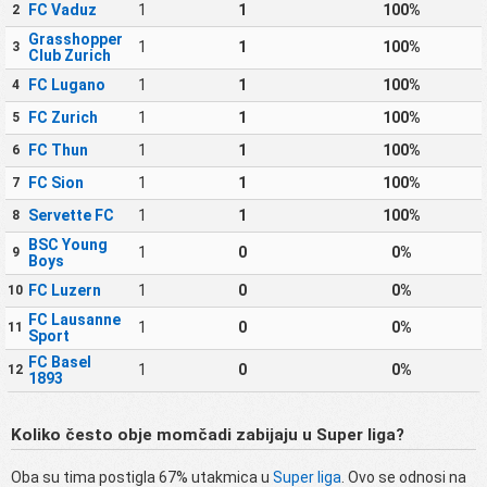
FC Vaduz
1
1
100%
2
Grasshopper
1
1
100%
3
Club Zurich
FC Lugano
1
1
100%
4
FC Zurich
1
1
100%
5
FC Thun
1
1
100%
6
FC Sion
1
1
100%
7
Servette FC
1
1
100%
8
BSC Young
1
0
0%
9
Boys
FC Luzern
1
0
0%
10
FC Lausanne
1
0
0%
11
Sport
FC Basel
1
0
0%
12
1893
Koliko često obje momčadi zabijaju u Super liga?
Oba su tima postigla 67% utakmica u
Super liga
. Ovo se odnosi na