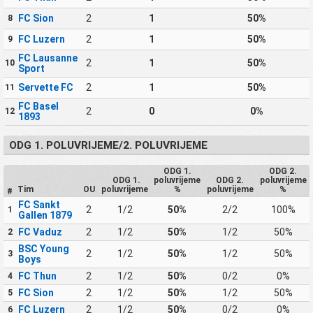
FC Sion
2
1
50%
8
FC Luzern
2
1
50%
9
FC Lausanne
2
1
50%
10
Sport
Servette FC
2
1
50%
11
FC Basel
2
0
0%
12
1893
ODG 1. POLUVRIJEME/2. POLUVRIJEME
ODG 1.
ODG 2.
ODG 1.
poluvrijeme
ODG 2.
poluvrijeme
Tim
OU
poluvrijeme
%
poluvrijeme
%
#
FC Sankt
2
1/2
50%
2/2
100%
1
Gallen 1879
FC Vaduz
2
1/2
50%
1/2
50%
2
BSC Young
2
1/2
50%
1/2
50%
3
Boys
FC Thun
2
1/2
50%
0/2
0%
4
FC Sion
2
1/2
50%
1/2
50%
5
FC Luzern
2
1/2
50%
0/2
0%
6