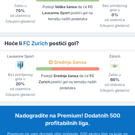
Zabio u
Bez primljenog
Postoji
Velika šansa
da će
FC
gola u
70%
Lausanne Sport
postići gol na
0%
od utakmica
temelju naših podataka
od utakmica
(Ukupno gledano)
(Ukupno gledano)
Hoće li
FC Zurich
postići gol?
Lausanne Sport
Zürich
Srednja šansa
Bez primljenog
Zabio u
Postoji
Srednja šansa
da će
FC
gola u
60%
Zurich
postići gol na temelju naših
20%
od utakmica
podataka
od utakmica
(Ukupno gledano)
(Ukupno gledano)
Nadogradite na Premium! Dodatnih 500
profitabilnih liga.
Premium će vam donijeti više pobjeda. 500 ekstra liga za koje se