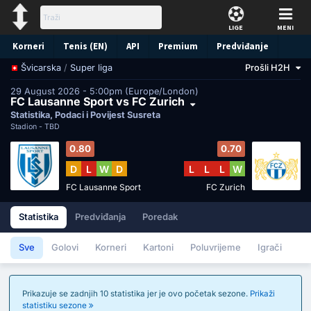
LIGE
MENI
Korneri
Tenis (EN)
API
Premium
Predviđanje
/
Super liga
Prošli H2H
Švicarska
29 August 2026 - 5:00pm (Europe/London)
FC Lausanne Sport vs FC Zurich
Statistika, Podaci i Povijest Susreta
Stadion -
TBD
0.80
0.70
D
L
W
D
L
L
L
W
FC Lausanne Sport
FC Zurich
Statistika
Predviđanja
Poredak
Sve
Golovi
Korneri
Kartoni
Poluvrijeme
Igrači
Prikazuje se zadnjih 10 statistika jer je ovo početak sezone.
Prikaži
statistiku sezone