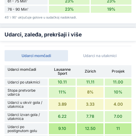
23%
23%
61 - 75 Min'
23%
19%
76 - 90 Min'
45' i 90' uključuje golove u sudačkoj nadoknadi.
Udarci, zaleđa, prekršaji i više
Udarci momčadi
Udarci na utakmici
Udarci momčadi
Lausanne
Zürich
Prosjek
Sport
10.11
11.11
11.00
Udarci po utakmici
Stopa pretvorbe
11%
8%
10%
udarca
Udarci u okvir gola /
3.89
3.33
4.00
utakmica
Udarci izvan gola /
6.22
7.78
7.00
utakmica
Udarci po
9.10
12.50
11
postignutom golu