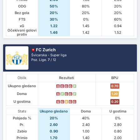
ODG
50%
80%
20%
Bez gola
20%
20%
20%
FTS
30%
0%
60%
xG
1.22
1.45
0.94
Očekivani golovi
1.46
1.42
1.52
protiv
FC Zurich
Švicarska - Super liga
Poz. Lige.
7
/ 12
Oblik
Rezultati
BPU
Ukupno gledano
0.70
G
G
G
G
P
Doma
1.20
G
P
G
G
P
U gostima
0.20
G
G
R
G
G
Stats
Ukupno gledano
Doma
U gostima
Pobjeda %
20%
40%
0%
Pr.
2.60
2.40
2.80
Zabio
0.90
1.00
0.80
Primio
1.70
1.40
2.00