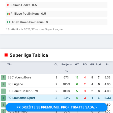
Selmin Hodža 0.5
Philippe Paulin Keny 0.5
Umeh Umeh Emmanuel 0
* Statistika iz 2026/27 sezone Super League
Super liga Tablica
Tim
OU
Pobjeda
GZ
PG
GR
Bod.
Pr.
%
BSC Young Boys
1
3
67%
12
4
8
7
5.33
FC Lugano
2
2
100%
6
2
4
6
4.00
FC Sankt Gallen 1879
3
2
100%
5
3
2
6
4.00
FC Lausanne Sport
4
3
33%
4
3
1
5
2.33
FC Sion
5
2
50%
5
4
1
3
4.50
PRIDRUŽITE SE PREMIUMU. PROFITIRAJTE SADA.
FC Basel 1893
6
2
50%
1
1
0
3
1.00