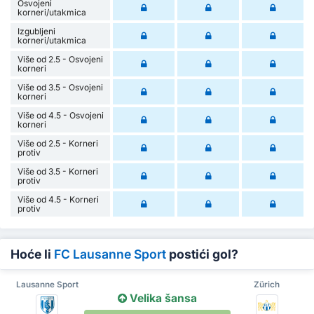
Osvojeni
korneri/utakmica
Izgubljeni
korneri/utakmica
Više od 2.5 - Osvojeni
korneri
Više od 3.5 - Osvojeni
korneri
Više od 4.5 - Osvojeni
korneri
Više od 2.5 - Korneri
protiv
Više od 3.5 - Korneri
protiv
Više od 4.5 - Korneri
protiv
Hoće li
FC Lausanne Sport
postići gol?
Lausanne Sport
Zürich
Velika šansa