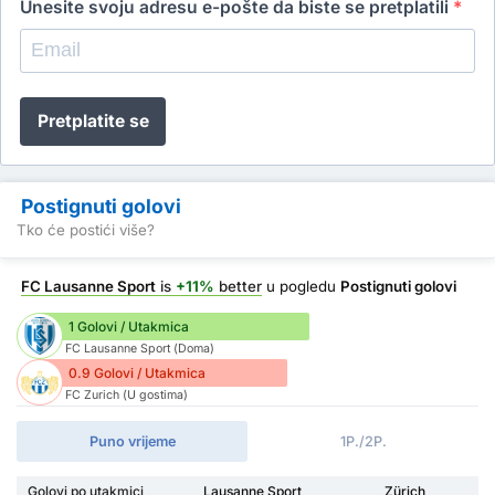
Unesite svoju adresu e-pošte da biste se pretplatili
*
Pretplatite se
Postignuti golovi
Tko će postići više?
FC Lausanne Sport
is
+11%
better
u pogledu
Postignuti golovi
1 Golovi / Utakmica
FC Lausanne Sport (Doma)
0.9 Golovi / Utakmica
FC Zurich (U gostima)
Puno vrijeme
1P./2P.
Golovi po utakmici
Lausanne Sport
Zürich