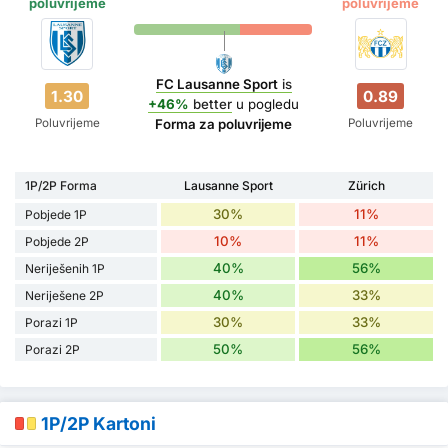
poluvrijeme
poluvrijeme
FC Lausanne Sport
is
1.30
0.89
+46%
better
u pogledu
Poluvrijeme
Poluvrijeme
Forma za poluvrijeme
1P/2P Forma
Lausanne Sport
Zürich
30%
11%
Pobjede 1P
10%
11%
Pobjede 2P
40%
56%
Neriješenih 1P
40%
33%
Neriješene 2P
30%
33%
Porazi 1P
50%
56%
Porazi 2P
1P/2P Kartoni