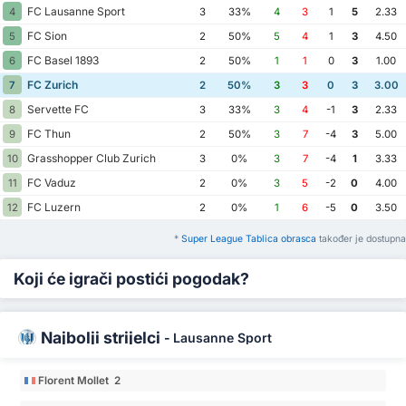
FC Lausanne Sport
4
3
33%
4
3
1
5
2.33
FC Sion
5
2
50%
5
4
1
3
4.50
FC Basel 1893
6
2
50%
1
1
0
3
1.00
FC Zurich
7
2
50%
3
3
0
3
3.00
Servette FC
8
3
33%
3
4
-1
3
2.33
FC Thun
9
2
50%
3
7
-4
3
5.00
Grasshopper Club Zurich
10
3
0%
3
7
-4
1
3.33
FC Vaduz
11
2
0%
3
5
-2
0
4.00
FC Luzern
12
2
0%
1
6
-5
0
3.50
*
Super League Tablica obrasca
također je dostupna
Koji će igrači postići pogodak?
Najbolji strijelci
-
Lausanne Sport
Florent Mollet 2