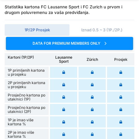
Statistika kartona FC Lausanne Sport i FC Zurich u prvom i
drugom poluvremenu za vaša predviđanja.
1P/2P Prosjek
Iznad 0.5 ~ 3 (1P./2P.)
DATA FOR PREMIUM MEMBERS ONLY
Kartoni (1P/2P)
Lausanne
Zürich
Prosjek
Sport
1P primljenih kartona
u prosjeku
2P primljenih kartona
u prosjeku
Prosječno kartona po
utakmici (1P)
Prosječno kartona po
utakmici (2P)
1P je imao više
kartona %
2P je imao više
kartona %