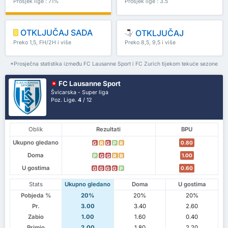
Prosjek lige : 71%
Prosjek lige : 3.5
OTKLJUČAJ SADA
OTKLJUČAJ
Preko 1,5, FH/2H i više
Preko 8,5, 9,5 i više
*Prosječna statistika između FC Lausanne Sport i FC Zurich tijekom tekuće sezone
FC Lausanne Sport
Švicarska - Super liga
Poz. Lige.
4
/ 12
Oblik
Rezultati
BPU
Ukupno gledano
0.80
G
R
G
P
R
Doma
1.00
P
G
G
R
R
U gostima
0.60
G
G
G
G
P
Stats
Ukupno gledano
Doma
U gostima
Pobjeda %
20%
20%
20%
Pr.
3.00
3.40
2.60
Zabio
1.00
1.60
0.40
Primio
2.00
1.80
2.20