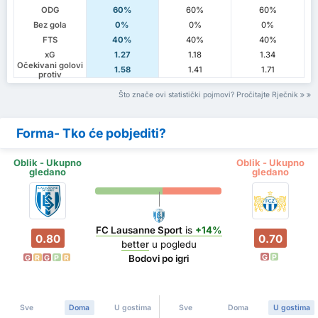
ODG
60%
60%
60%
Bez gola
0%
0%
0%
FTS
40%
40%
40%
xG
1.27
1.18
1.34
Očekivani golovi
1.58
1.41
1.71
protiv
Što znače ovi statistički pojmovi? Pročitajte Rječnik
Forma- Tko će pobjediti?
Oblik - Ukupno
Oblik - Ukupno
gledano
gledano
FC Lausanne Sport
is
+14%
0.80
0.70
better
u pogledu
G
P
Bodovi po igri
G
R
G
P
R
Sve
Doma
U gostima
Sve
Doma
U gostima