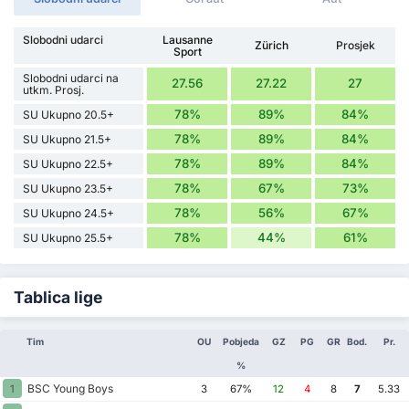
Slobodni udarci
Lausanne
Zürich
Prosjek
Sport
Slobodni udarci na
27.56
27.22
27
utkm. Prosj.
78%
89%
84%
SU Ukupno 20.5+
78%
89%
84%
SU Ukupno 21.5+
78%
89%
84%
SU Ukupno 22.5+
78%
67%
73%
SU Ukupno 23.5+
78%
56%
67%
SU Ukupno 24.5+
78%
44%
61%
SU Ukupno 25.5+
Tablica lige
Tim
OU
Pobjeda
GZ
PG
GR
Bod.
Pr.
%
BSC Young Boys
1
3
67%
12
4
8
7
5.33