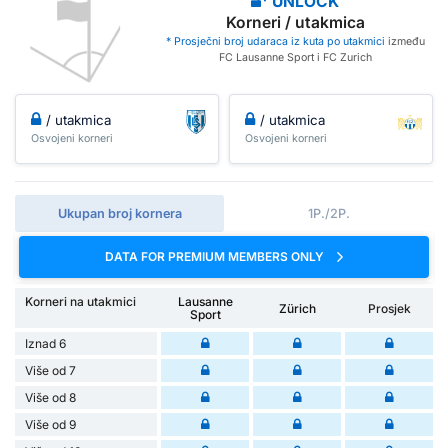
UNLOCK
Korneri / utakmica
* Prosječni broj udaraca iz kuta po utakmici
između
FC Lausanne Sport i FC Zurich
/ utakmica
/ utakmica
Osvojeni korneri
Osvojeni korneri
Ukupan broj kornera
1P./2P.
DATA FOR PREMIUM MEMBERS ONLY
Korneri na utakmici
Lausanne
Zürich
Prosjek
Sport
Iznad 6
Više od 7
Više od 8
Više od 9