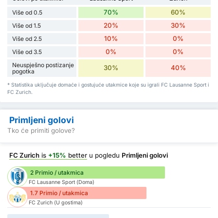
70%
60%
Više od 0.5
20%
30%
Više od 1.5
10%
0%
Više od 2.5
0%
0%
Više od 3.5
Neuspješno postizanje
30%
40%
pogotka
* Statistika uključuje domaće i gostujuće utakmice koje su igrali FC Lausanne Sport i
FC Zurich.
Primljeni golovi
Tko će primiti golove?
FC Zurich
is
+15%
better
u pogledu
Primljeni golovi
2 Primio / utakmica
FC Lausanne Sport (Doma)
1.7 Primio / utakmica
FC Zurich (U gostima)