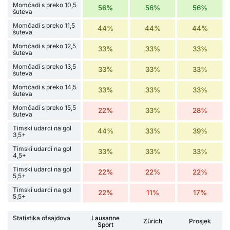
Momčadi s preko 10,5
56%
56%
56%
šuteva
Momčadi s preko 11,5
44%
44%
44%
šuteva
Momčadi s preko 12,5
33%
33%
33%
šuteva
Momčadi s preko 13,5
33%
33%
33%
šuteva
Momčadi s preko 14,5
33%
33%
33%
šuteva
Momčadi s preko 15,5
22%
33%
28%
šuteva
Timski udarci na gol
44%
33%
39%
3,5+
Timski udarci na gol
33%
33%
33%
4,5+
Timski udarci na gol
22%
22%
22%
5,5+
Timski udarci na gol
22%
11%
17%
5,5+
Statistika ofsajdova
Lausanne
Zürich
Prosjek
Sport