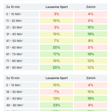
Za 10 min
Lausanne Sport
Zürich
3%
4%
0 - 10 Min'
10%
0%
11 - 20 Min'
3%
15%
21 - 30 Min'
10%
19%
31 - 40 Min'
7%
8%
41 - 50 Min'
20%
0%
51 - 60 Min'
17%
19%
61 - 70 Min'
10%
12%
71 - 80 Min'
20%
12%
81 - 90 Min'
Za 15 min
Lausanne Sport
Zürich
10%
4%
0 - 15 Min'
7%
15%
16 - 30 Min'
13%
19%
31 - 45 Min'
23%
8%
46 - 60 Min'