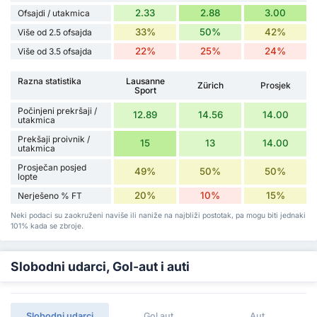
2.33
2.88
3.00
Ofsajdi / utakmica
33%
50%
42%
Više od 2.5 ofsajda
22%
25%
24%
Više od 3.5 ofsajda
Razna statistika
Lausanne
Zürich
Prosjek
Sport
Počinjeni prekršaji /
12.89
14.56
14.00
utakmica
Prekšaji proivnik /
15
13
14.00
utakmica
Prosječan posjed
49%
50%
50%
lopte
20%
10%
15%
Nerješeno % FT
Neki podaci su zaokruženi naviše ili naniže na najbliži postotak, pa mogu biti jednaki
101% kada se zbroje.
Slobodni udarci, Gol-aut i auti
Slobodni udarci
Gol aut
Aut