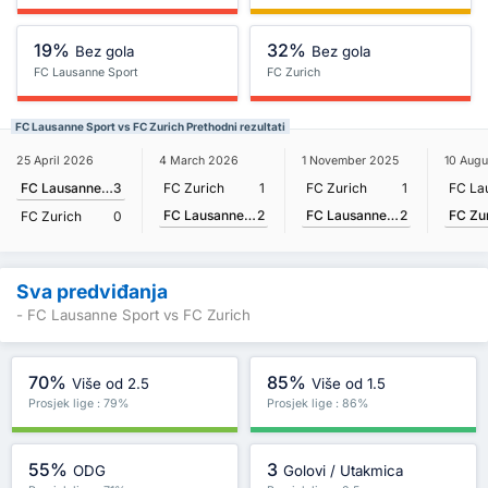
19%
32%
Bez gola
Bez gola
FC Lausanne Sport
FC Zurich
FC Lausanne Sport vs FC Zurich Prethodni rezultati
25 April 2026
4 March 2026
1 November 2025
10 Augu
FC Lausanne Sport
3
FC Zurich
1
FC Zurich
1
FC Lausanne Sport
2
FC Lausanne Sport
2
FC Zu
FC Zurich
0
Sva predviđanja
- FC Lausanne Sport vs FC Zurich
70%
85%
Više od 2.5
Više od 1.5
Prosjek lige : 79%
Prosjek lige : 86%
55%
3
ODG
Golovi / Utakmica