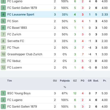
FC Lugano
2
2
100%
6
2
4
6
4.00
FC Sankt Gallen 1879
3
2
100%
5
3
2
6
4.00
FC Lausanne Sport
4
3
33%
4
3
1
5
2.33
FC Sion
5
2
50%
5
4
1
3
4.50
FC Basel 1893
6
2
50%
1
1
0
3
1.00
FC Zurich
7
2
50%
3
3
0
3
3.00
Servette FC
8
3
33%
3
4
-1
3
2.33
FC Thun
9
2
50%
3
7
-4
3
5.00
Grasshopper Club Zurich
10
3
0%
3
7
-4
1
3.33
FC Vaduz
11
2
0%
3
5
-2
0
4.00
FC Luzern
12
2
0%
1
6
-5
0
3.50
Tim
OU
Pobjeda
GZ
PG
GR
Bod.
Pr.
%
BSC Young Boys
1
3
67%
12
4
8
7
5.33
FC Lugano
2
2
100%
6
2
4
6
4.00
FC Sankt Gallen 1879
3
2
100%
5
3
2
6
4.00