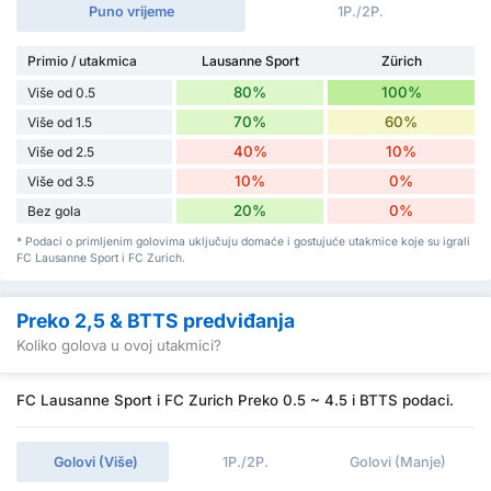
Puno vrijeme
1P./2P.
Primio / utakmica
Lausanne Sport
Zürich
80%
100%
Više od 0.5
70%
60%
Više od 1.5
40%
10%
Više od 2.5
10%
0%
Više od 3.5
20%
0%
Bez gola
* Podaci o primljenim golovima uključuju domaće i gostujuće utakmice koje su igrali
FC Lausanne Sport i FC Zurich.
Preko 2,5 & BTTS predviđanja
Koliko golova u ovoj utakmici?
FC Lausanne Sport i FC Zurich Preko 0.5 ~ 4.5 i BTTS podaci.
Golovi (Više)
1P./2P.
Golovi (Manje)