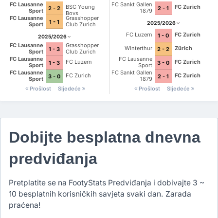
FC Lausanne
FC Sankt Gallen
BSC Young
FC Zurich
2 - 2
2 - 1
Sport
1879
Boys
FC Lausanne
Grasshopper
1 - 1
2025/2026
Sport
Club Zurich
FC Luzern
FC Zurich
1 - 0
2025/2026
FC Lausanne
Grasshopper
Winterthur
Zürich
1 - 3
2 - 2
Sport
Club Zurich
FC Lausanne
FC Lausanne
FC Luzern
FC Zurich
1 - 3
3 - 0
Sport
Sport
FC Lausanne
FC Sankt Gallen
FC Zurich
FC Zurich
3 - 0
2 - 1
Sport
1879
Prošlost
Sljedeće
Prošlost
Sljedeće
Dobijte besplatna dnevna
predviđanja
Pretplatite se na FootyStats Predviđanja i dobivajte 3 ~
10 besplatnih korisničkih savjeta svaki dan. Zarada
praćena!