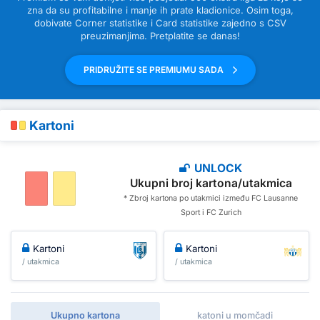
zna da su profitabilne i manje ih prate kladionice. Osim toga,
dobivate Corner statistike i Card statistike zajedno s CSV
preuzimanjima. Pretplatite se danas!
PRIDRUŽITE SE PREMIUMU SADA
Kartoni
UNLOCK
Ukupni broj kartona/utakmica
* Zbroj kartona po utakmici između FC Lausanne
Sport i FC Zurich
Kartoni
Kartoni
/ utakmica
/ utakmica
Ukupno kartona
katoni u momčadi