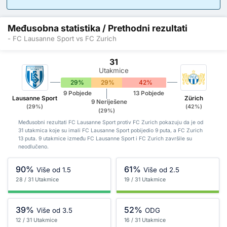
Međusobna statistika / Prethodni rezultati
- FC Lausanne Sport vs FC Zurich
31
Utakmice
29%
29%
42%
9 Pobjede
13 Pobjede
Lausanne Sport
Zürich
9 Neriješene
(29%)
(42%)
(29%)
Međusobni rezultati FC Lausanne Sport protiv FC Zurich pokazuju da je od
31 utakmica koje su imali FC Lausanne Sport pobijedio 9 puta, a FC Zurich
13 puta. 9 utakmice između FC Lausanne Sport i FC Zurich završile su
neodlučeno.
90%
61%
Više od 1.5
Više od 2.5
28 / 31 Utakmice
19 / 31 Utakmice
39%
52%
Više od 3.5
ODG
12 / 31 Utakmice
16 / 31 Utakmice