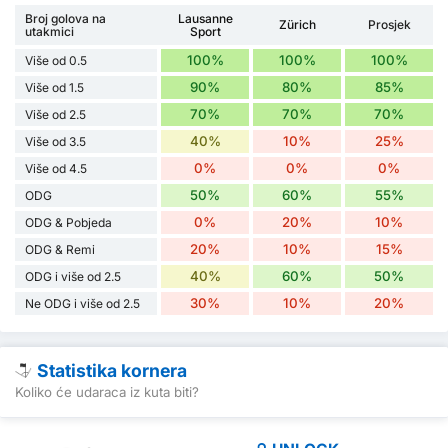
Broj golova na
Lausanne
Zürich
Prosjek
utakmici
Sport
100%
100%
100%
Više od 0.5
90%
80%
85%
Više od 1.5
70%
70%
70%
Više od 2.5
40%
10%
25%
Više od 3.5
0%
0%
0%
Više od 4.5
50%
60%
55%
ODG
0%
20%
10%
ODG & Pobjeda
20%
10%
15%
ODG & Remi
40%
60%
50%
ODG i više od 2.5
30%
10%
20%
Ne ODG i više od 2.5
Statistika kornera
Koliko će udaraca iz kuta biti?