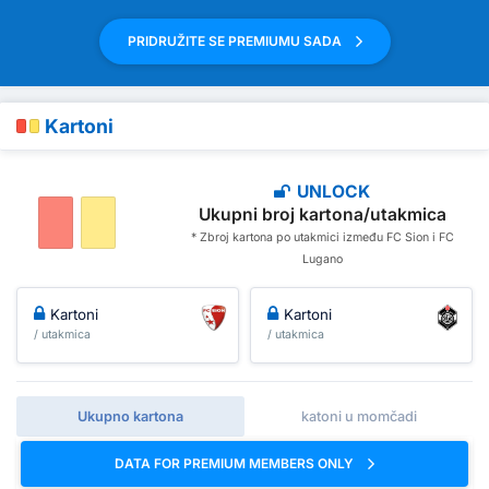
PRIDRUŽITE SE PREMIUMU SADA
Kartoni
UNLOCK
Ukupni broj kartona/utakmica
* Zbroj kartona po utakmici između FC Sion i FC
Lugano
Kartoni
Kartoni
/ utakmica
/ utakmica
Ukupno kartona
katoni u momčadi
DATA FOR PREMIUM MEMBERS ONLY