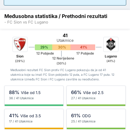
Međusobna statistika / Prethodni rezultati
- FC Sion vs FC Lugano
41
Utakmice
29%
30%
41%
12 Pobjede
17 Pobjede
Sion
Lugano
12 Neriješene
(29%)
(41%)
(30%)
Međusobni rezultati FC Sion protiv FC Lugano pokazuju da je od 41
utakmica koje su imali FC Sion pobijedio 12 puta, a FC Lugano 17 puta. 12
utakmice između FC Sion i FC Lugano završile su neodlučeno.
88%
66%
Više od 1.5
Više od 2.5
36 / 41 Utakmice
27 / 41 Utakmice
41%
61%
Više od 3.5
ODG
17 / 41 Utakmice
25 / 41 Utakmice