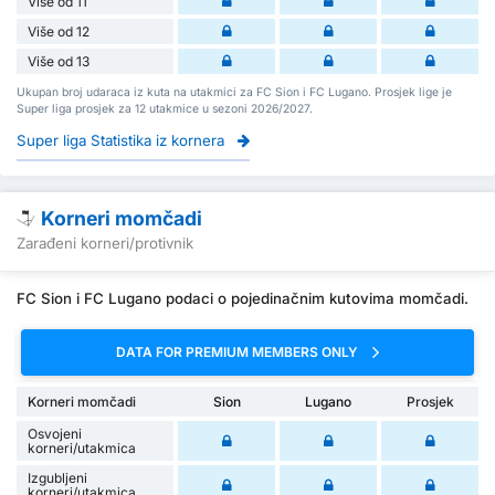
Više od 11
Više od 12
Više od 13
Ukupan broj udaraca iz kuta na utakmici za FC Sion i FC Lugano. Prosjek lige je
Super liga prosjek za 12 utakmice u sezoni 2026/2027.
Super liga Statistika iz kornera
Korneri momčadi
Zarađeni korneri/protivnik
FC Sion i FC Lugano podaci o pojedinačnim kutovima momčadi.
DATA FOR PREMIUM MEMBERS ONLY
Korneri momčadi
Sion
Lugano
Prosjek
Osvojeni
korneri/utakmica
Izgubljeni
korneri/utakmica