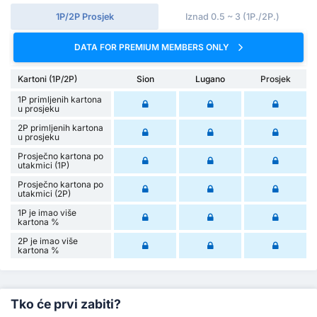
1P/2P Prosjek
Iznad 0.5 ~ 3 (1P./2P.)
DATA FOR PREMIUM MEMBERS ONLY
Kartoni (1P/2P)
Sion
Lugano
Prosjek
1P primljenih kartona
u prosjeku
2P primljenih kartona
u prosjeku
Prosječno kartona po
utakmici (1P)
Prosječno kartona po
utakmici (2P)
1P je imao više
kartona %
2P je imao više
kartona %
Tko će prvi zabiti?