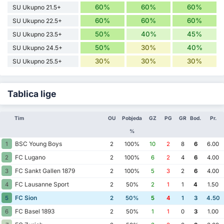
60%
60%
60%
SU Ukupno 21.5+
60%
60%
60%
SU Ukupno 22.5+
50%
40%
45%
SU Ukupno 23.5+
50%
30%
40%
SU Ukupno 24.5+
30%
30%
30%
SU Ukupno 25.5+
Tablica lige
Tim
OU
Pobjeda
GZ
PG
GR
Bod.
Pr.
%
BSC Young Boys
1
2
100%
10
2
8
6
6.00
FC Lugano
2
2
100%
6
2
4
6
4.00
FC Sankt Gallen 1879
3
2
100%
5
3
2
6
4.00
FC Lausanne Sport
4
2
50%
2
1
1
4
1.50
FC Sion
5
2
50%
5
4
1
3
4.50
FC Basel 1893
6
2
50%
1
1
0
3
1.00