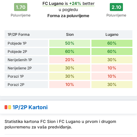
FC Lugano
is
+24%
better
1.70
2.10
u pogledu
Poluvrijeme
Poluvrijeme
Forma za poluvrijeme
1P/2P Forma
Sion
Lugano
50%
60%
Pobjede 1P
60%
60%
Pobjede 2P
20%
30%
Neriješenih 1P
30%
10%
Neriješene 2P
30%
10%
Porazi 1P
10%
30%
Porazi 2P
1P/2P Kartoni
Statistika kartona FC Sion i FC Lugano u prvom i drugom
poluvremenu za vaša predviđanja.