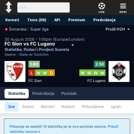
LIGE
MENI
Korneri
Tenis (EN)
API
Premium
Predviđanje
/
Super liga
Prošli H2H
Švicarska
30 August 2026 - 1:00pm (Europe/London)
FC Sion vs FC Lugano
Statistika, Podaci i Povijest Susreta
Stadion -
Stade de Tourbillon
1.90
2.50
L
W
W
D
W
W
W
W
FC Sion
FC Lugano
Statistika
Predviđanja
Poredak
Sve
Golovi
Korneri
Kartoni
Poluvrijeme
Igrači
Prikazuje se zadnjih 10 statistika jer je ovo početak sezone.
Prikaži
statistiku sezone