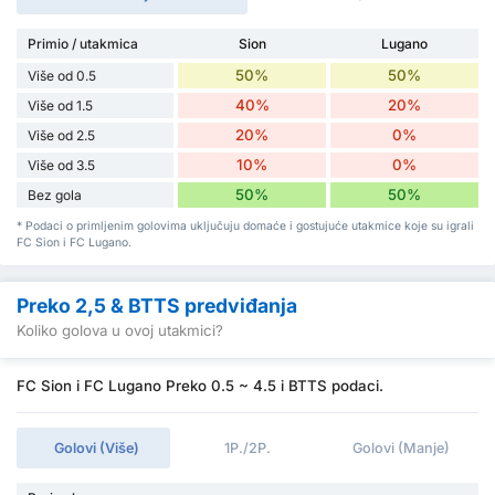
Primio / utakmica
Sion
Lugano
50%
50%
Više od 0.5
40%
20%
Više od 1.5
20%
0%
Više od 2.5
10%
0%
Više od 3.5
50%
50%
Bez gola
* Podaci o primljenim golovima uključuju domaće i gostujuće utakmice koje su igrali
FC Sion i FC Lugano.
Preko 2,5 & BTTS predviđanja
Koliko golova u ovoj utakmici?
FC Sion i FC Lugano Preko 0.5 ~ 4.5 i BTTS podaci.
Golovi (Više)
1P./2P.
Golovi (Manje)