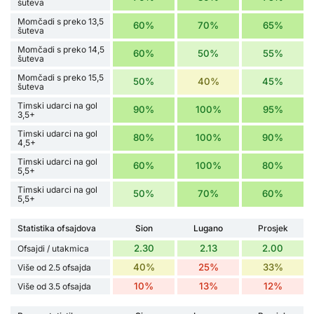
šuteva
Momčadi s preko 13,5
60%
70%
65%
šuteva
Momčadi s preko 14,5
60%
50%
55%
šuteva
Momčadi s preko 15,5
50%
40%
45%
šuteva
Timski udarci na gol
90%
100%
95%
3,5+
Timski udarci na gol
80%
100%
90%
4,5+
Timski udarci na gol
60%
100%
80%
5,5+
Timski udarci na gol
50%
70%
60%
5,5+
Statistika ofsajdova
Sion
Lugano
Prosjek
2.30
2.13
2.00
Ofsajdi / utakmica
40%
25%
33%
Više od 2.5 ofsajda
10%
13%
12%
Više od 3.5 ofsajda