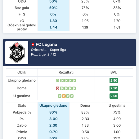
ODG
50%
25%
67%
Bez gola
50%
75%
33%
FTS
0%
0%
0%
xG
1.80
1.95
1.70
Očekivani golovi
1.44
1.19
1.61
protiv
FC Lugano
Švicarska - Super liga
Poz. Lige.
2
/ 12
Oblik
Rezultati
BPU
Ukupno gledano
2.50
P
P
P
P
P
Doma
2.50
G
P
P
P
P
U gostima
2.50
P
R
P
P
Stats
Ukupno gledano
Doma
U gostima
Pobjeda %
80%
83%
75%
Pr.
3.00
2.33
4.00
Zabio
2.30
1.83
3.00
Primio
0.70
0.50
1.00
ODG
50%
33%
75%