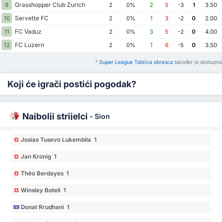
Grasshopper Club Zurich
9
2
0%
2
5
-3
1
3.50
Servette FC
10
2
0%
1
3
-2
0
2.00
FC Vaduz
11
2
0%
3
5
-2
0
4.00
FC Luzern
12
2
0%
1
6
-5
0
3.50
*
Super League Tablica obrasca
također je dostupna
Koji će igrači postići pogodak?
Najbolji strijelci
-
Sion
Josias Tusevo Lukembila 1
Jan Kronig 1
Théo Berdayes 1
Winsley Boteli 1
Donat Rrudhani 1