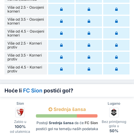
Više od 2.5 - Osvojeni
korneri
Više od 3.5 - Osvojeni
korneri
Više od 4.5 - Osvojeni
korneri
Više od 2.5 - Korneri
protiv
Više od 3.5 - Korneri
protiv
Više od 4.5 - Korneri
protiv
Hoće li
FC Sion
postići gol?
Sion
Lugano
Srednja šansa
Zabio u
Bez primljenog
Postoji
Srednja šansa
da će
FC Sion
gola u
100%
postići gol na temelju naših podataka
50%
od utakmica