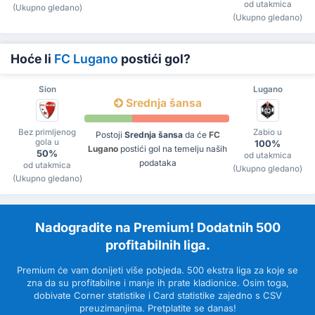
od utakmica
(Ukupno gledano)
(Ukupno gledano)
Hoće li
FC Lugano
postići gol?
Sion
Lugano
Srednja šansa
Bez primljenog
Zabio u
Postoji
Srednja šansa
da će
FC
gola u
100%
Lugano
postići gol na temelju naših
50%
od utakmica
podataka
od utakmica
(Ukupno gledano)
(Ukupno gledano)
Nadogradite na Premium! Dodatnih 500
profitabilnih liga.
Premium će vam donijeti više pobjeda. 500 ekstra liga za koje se
zna da su profitabilne i manje ih prate kladionice. Osim toga,
dobivate Corner statistike i Card statistike zajedno s CSV
preuzimanjima. Pretplatite se danas!