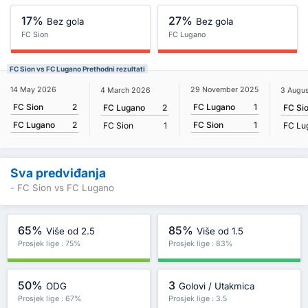
17%
27%
Bez gola
Bez gola
FC Sion
FC Lugano
FC Sion vs FC Lugano Prethodni rezultati
14 May 2026
29 November 2025
4 March 2026
3 Augu
FC Sion
2
FC Lugano
1
FC Lugano
2
FC Si
FC Lugano
2
FC Sion
1
FC Sion
1
FC Lu
Sva predviđanja
- FC Sion vs FC Lugano
65%
85%
Više od 2.5
Više od 1.5
Prosjek lige : 75%
Prosjek lige : 83%
50%
3
ODG
Golovi / Utakmica
Prosjek lige : 67%
Prosjek lige : 3.5