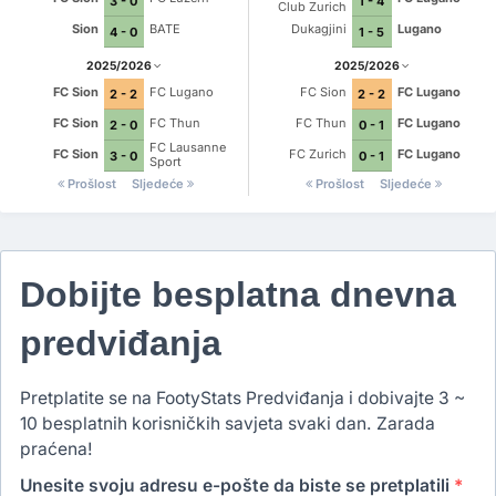
3 - 0
1 - 4
Club Zurich
Sion
BATE
Dukagjini
Lugano
4 - 0
1 - 5
2025/2026
2025/2026
FC Sion
FC Lugano
FC Sion
FC Lugano
2 - 2
2 - 2
FC Sion
FC Thun
FC Thun
FC Lugano
2 - 0
0 - 1
FC Lausanne
FC Sion
FC Zurich
FC Lugano
3 - 0
0 - 1
Sport
Prošlost
Sljedeće
Prošlost
Sljedeće
Dobijte besplatna dnevna
predviđanja
Pretplatite se na FootyStats Predviđanja i dobivajte 3 ~
10 besplatnih korisničkih savjeta svaki dan. Zarada
praćena!
Unesite svoju adresu e-pošte da biste se pretplatili
*