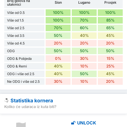
Broj golova na
Sion
Lugano
Prosjek
utakmici
100%
100%
100%
Više od 0.5
100%
70%
85%
Više od 1.5
70%
60%
65%
Više od 2.5
50%
40%
45%
Više od 3.5
20%
20%
20%
Više od 4.5
50%
50%
50%
ODG
0%
30%
15%
ODG & Pobjeda
40%
10%
25%
ODG & Remi
40%
50%
45%
ODG i više od 2.5
30%
10%
20%
Ne ODG i više od 2.5
Statistika kornera
Koliko će udaraca iz kuta biti?
UNLOCK