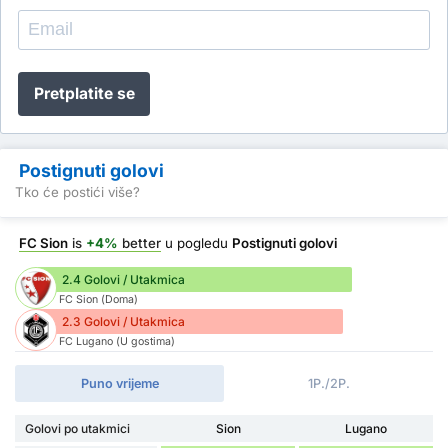
Pretplatite se
Postignuti golovi
Tko će postići više?
FC Sion
is
+4%
better
u pogledu
Postignuti golovi
2.4 Golovi / Utakmica
FC Sion (Doma)
2.3 Golovi / Utakmica
FC Lugano (U gostima)
Puno vrijeme
1P./2P.
Golovi po utakmici
Sion
Lugano