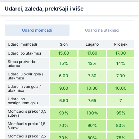
Udarci, zaleđa, prekršaji i više
Udarci momčadi
Udarci na utakmici
Udarci momčadi
Sion
Lugano
Prosjek
15.60
17.60
17.00
Udarci po utakmici
Stopa pretvorbe
15%
13%
14%
udarca
Udarci u okvir gola /
6.00
7.30
7.00
utakmica
Udarci izvan gola /
9.60
10.30
10.00
utakmica
Udarci po
6.50
7.65
7
postignutom golu
Momčadi s preko 10,5
90%
100%
95%
šuteva
Momčadi s preko 11,5
70%
90%
80%
šuteva
Momčadi s preko 12,5
70%
80%
75%