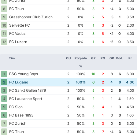
FC Zurich
7
2
50%
3
3
0
3
3.00
FC Thun
8
2
50%
3
7
-4
3
5.00
Grasshopper Club Zurich
9
2
0%
2
5
-3
1
3.50
Servette FC
10
2
0%
1
3
-2
0
2.00
FC Vaduz
11
2
0%
3
5
-2
0
4.00
FC Luzern
12
2
0%
1
6
-5
0
3.50
Tim
OU
Pobjeda
GZ
PG
GR
Bod.
Pr.
%
BSC Young Boys
1
2
100%
10
2
8
6
6.00
FC Lugano
2
2
100%
6
2
4
6
4.00
FC Sankt Gallen 1879
3
2
100%
5
3
2
6
4.00
FC Lausanne Sport
4
2
50%
2
1
1
4
1.50
FC Sion
5
2
50%
5
4
1
3
4.50
FC Basel 1893
6
2
50%
1
1
0
3
1.00
FC Zurich
7
2
50%
3
3
0
3
3.00
FC Thun
8
2
50%
3
7
-4
3
5.00