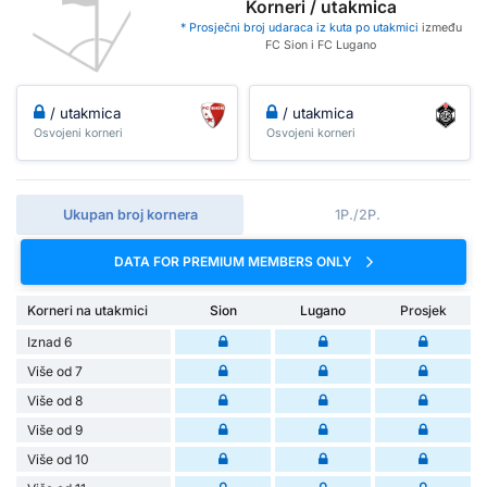
Korneri / utakmica
* Prosječni broj udaraca iz kuta po utakmici
između
FC Sion i FC Lugano
/ utakmica
/ utakmica
Osvojeni korneri
Osvojeni korneri
Ukupan broj kornera
1P./2P.
DATA FOR PREMIUM MEMBERS ONLY
Korneri na utakmici
Sion
Lugano
Prosjek
Iznad 6
Više od 7
Više od 8
Više od 9
Više od 10