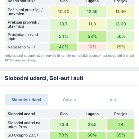
Razna statistika
Sion
Lugano
Prosjek
Počinjeni prekršaji /
10.40
12.50
11.00
utakmica
Prekšaji proivnik /
13.7
11.3
13.00
utakmica
Prosječan posjed
54%
58%
56%
lopte
40%
10%
25%
Nerješeno % FT
Neki podaci su zaokruženi naviše ili naniže na najbliži postotak, pa mogu biti jednaki
101% kada se zbroje.
Slobodni udarci, Gol-aut i auti
Slobodni udarci
Gol aut
Aut
Slobodni udarci
Sion
Lugano
Prosjek
Slobodni udarci na
23.6
23.5
24
utkm. Prosj.
70%
60%
65%
SU Ukupno 20.5+