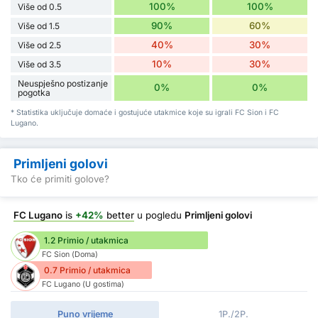
100%
100%
Više od 0.5
90%
60%
Više od 1.5
40%
30%
Više od 2.5
10%
30%
Više od 3.5
Neuspješno postizanje
0%
0%
pogotka
* Statistika uključuje domaće i gostujuće utakmice koje su igrali FC Sion i FC
Lugano.
Primljeni golovi
Tko će primiti golove?
FC Lugano
is
+42%
better
u pogledu
Primljeni golovi
1.2 Primio / utakmica
FC Sion (Doma)
0.7 Primio / utakmica
FC Lugano (U gostima)
Puno vrijeme
1P./2P.