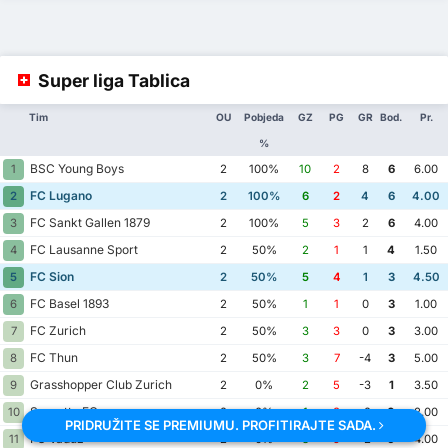
Super liga Tablica
Tim
OU
Pobjeda
GZ
PG
GR
Bod.
Pr.
%
BSC Young Boys
1
2
100%
10
2
8
6
6.00
FC Lugano
2
2
100%
6
2
4
6
4.00
FC Sankt Gallen 1879
3
2
100%
5
3
2
6
4.00
FC Lausanne Sport
4
2
50%
2
1
1
4
1.50
FC Sion
5
2
50%
5
4
1
3
4.50
FC Basel 1893
6
2
50%
1
1
0
3
1.00
FC Zurich
7
2
50%
3
3
0
3
3.00
FC Thun
8
2
50%
3
7
-4
3
5.00
Grasshopper Club Zurich
9
2
0%
2
5
-3
1
3.50
Servette FC
10
2
0%
1
3
-2
0
2.00
PRIDRUŽITE SE PREMIUMU. PROFITIRAJTE SADA.
FC Vaduz
11
2
0%
3
5
-2
0
4.00