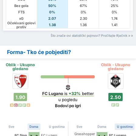
Bez gola
50%
67%
25%
FTS
0%
0%
0%
xG
2.07
2.30
1.74
Očekivani golovi
1.38
1.36
1.41
protiv
Što znače ovi statistički pojmovi? Pročitajte Rječnik
Forma- Tko će pobjediti?
Oblik - Ukupno
Oblik - Ukupno
gledano
gledano
FC Lugano
is
+32%
better
1.90
2.50
u pogledu
P
P
Bodovi po igri
R
G
P
P
R
Sve
Doma
U gostima
Sve
Doma
U gostima
Grasshopper
FC Sion
FC Luzern
FC Lugano