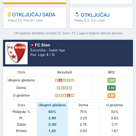
OTKLJUČAJ SADA
OTKLJUČAJ
Preko 1,5, FH/2H i više
Preko 8,5, 9,5 i više
*Prosječna statistika između FC Sion i FC Lugano tijekom tekuće sezone
FC Sion
Švicarska - Super liga
Poz. Lige.
5
/ 12
Oblik
Rezultati
BPU
Ukupno gledano
1.90
R
G
P
P
R
Doma
2.50
P
R
P
P
U gostima
1.50
P
R
R
G
R
Stats
Ukupno gledano
Doma
U gostima
Pobjeda %
50%
75%
33%
Pr.
3.60
3.25
3.83
Zabio
2.40
2.75
2.17
Primio
1.20
0.50
1.67