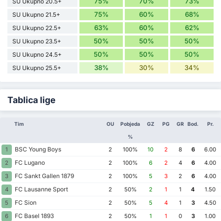
75%
70%
73%
SU Ukupno 20.5+
75%
60%
68%
SU Ukupno 21.5+
63%
60%
62%
SU Ukupno 22.5+
50%
50%
50%
SU Ukupno 23.5+
50%
50%
50%
SU Ukupno 24.5+
38%
30%
34%
SU Ukupno 25.5+
Tablica lige
Tim
OU
Pobjeda
GZ
PG
GR
Bod.
Pr.
%
BSC Young Boys
1
2
100%
10
2
8
6
6.00
FC Lugano
2
2
100%
6
2
4
6
4.00
FC Sankt Gallen 1879
3
2
100%
5
3
2
6
4.00
FC Lausanne Sport
4
2
50%
2
1
1
4
1.50
FC Sion
5
2
50%
5
4
1
3
4.50
FC Basel 1893
6
2
50%
1
1
0
3
1.00