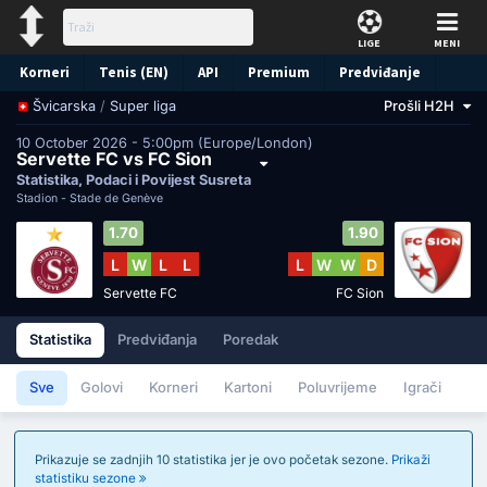
LIGE
MENI
Korneri
Tenis (EN)
API
Premium
Predviđanje
/
Super liga
Prošli H2H
Švicarska
10 October 2026 - 5:00pm (Europe/London)
Servette FC vs FC Sion
Statistika, Podaci i Povijest Susreta
Stadion -
Stade de Genève
1.70
1.90
L
W
L
L
L
W
W
D
Servette FC
FC Sion
Statistika
Predviđanja
Poredak
Sve
Golovi
Korneri
Kartoni
Poluvrijeme
Igrači
Prikazuje se zadnjih 10 statistika jer je ovo početak sezone.
Prikaži
statistiku sezone