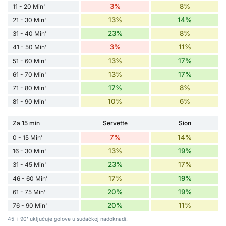
3%
8%
11 - 20 Min'
13%
14%
21 - 30 Min'
23%
8%
31 - 40 Min'
3%
11%
41 - 50 Min'
13%
17%
51 - 60 Min'
13%
17%
61 - 70 Min'
17%
8%
71 - 80 Min'
10%
6%
81 - 90 Min'
Za 15 min
Servette
Sion
7%
14%
0 - 15 Min'
13%
19%
16 - 30 Min'
23%
17%
31 - 45 Min'
17%
19%
46 - 60 Min'
20%
19%
61 - 75 Min'
20%
11%
76 - 90 Min'
45' i 90' uključuje golove u sudačkoj nadoknadi.