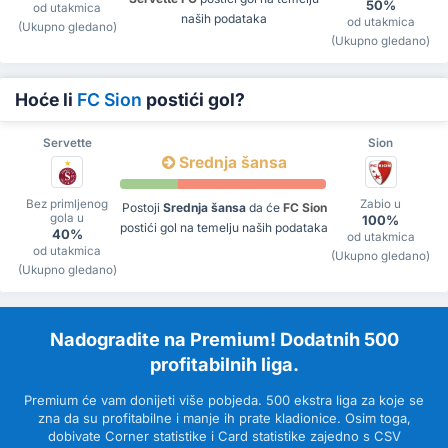
50%
od utakmica
naših podataka
od utakmica
(Ukupno gledano)
(Ukupno gledano)
Hoće li
FC Sion
postići gol?
Servette
Sion
Srednja šansa
Bez primljenog
Zabio u
Postoji
Srednja šansa
da će
FC Sion
gola u
100%
postići gol na temelju naših podataka
40%
od utakmica
od utakmica
(Ukupno gledano)
(Ukupno gledano)
Nadogradite na Premium! Dodatnih 500
profitabilnih liga.
Premium će vam donijeti više pobjeda. 500 ekstra liga za koje se
zna da su profitabilne i manje ih prate kladionice. Osim toga,
dobivate Corner statistike i Card statistike zajedno s CSV