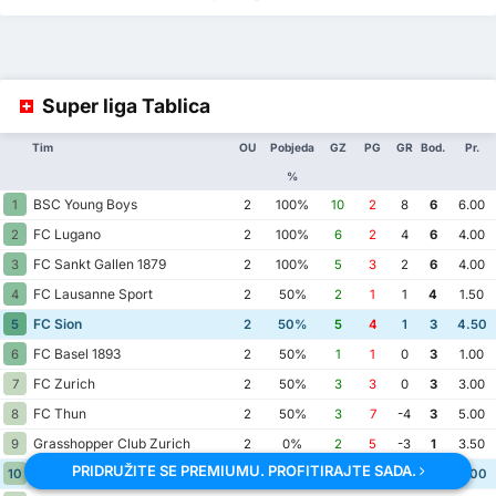
Super liga Tablica
Tim
OU
Pobjeda
GZ
PG
GR
Bod.
Pr.
%
BSC Young Boys
1
2
100%
10
2
8
6
6.00
FC Lugano
2
2
100%
6
2
4
6
4.00
FC Sankt Gallen 1879
3
2
100%
5
3
2
6
4.00
FC Lausanne Sport
4
2
50%
2
1
1
4
1.50
FC Sion
5
2
50%
5
4
1
3
4.50
FC Basel 1893
6
2
50%
1
1
0
3
1.00
FC Zurich
7
2
50%
3
3
0
3
3.00
FC Thun
8
2
50%
3
7
-4
3
5.00
Grasshopper Club Zurich
9
2
0%
2
5
-3
1
3.50
PRIDRUŽITE SE PREMIUMU. PROFITIRAJTE SADA.
Servette FC
10
2
0%
1
3
-2
0
2.00