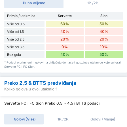
Puno vrijeme
1P./2P.
Primio / utakmica
Servette
Sion
60%
50%
Više od 0.5
40%
40%
Više od 1.5
20%
20%
Više od 2.5
0%
10%
Više od 3.5
40%
50%
Bez gola
* Podaci o primljenim golovima uključuju domaće i gostujuće utakmice koje su igrali
Servette FC i FC Sion.
Preko 2,5 & BTTS predviđanja
Koliko golova u ovoj utakmici?
Servette FC i FC Sion Preko 0.5 ~ 4.5 i BTTS podaci.
Golovi (Više)
1P./2P.
Golovi (Manje)