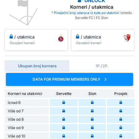
UNLOCK
Korneri / utakmica
* Prosječni broj udaraca iz kuta po utakmici
između
Servette FC i FC Sion
/ utakmica
/ utakmica
Osvojeni korneri
Osvojeni korneri
Ukupan broj kornera
1P./2P.
DATA FOR PREMIUM MEMBERS ONLY
Korneri na utakmici
Servette
Sion
Prosjek
Iznad 6
Više od 7
Više od 8
Više od 9
Više od 10