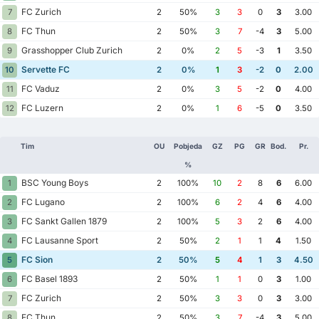
FC Zurich
7
2
50%
3
3
0
3
3.00
FC Thun
8
2
50%
3
7
-4
3
5.00
Grasshopper Club Zurich
9
2
0%
2
5
-3
1
3.50
Servette FC
10
2
0%
1
3
-2
0
2.00
FC Vaduz
11
2
0%
3
5
-2
0
4.00
FC Luzern
12
2
0%
1
6
-5
0
3.50
Tim
OU
Pobjeda
GZ
PG
GR
Bod.
Pr.
%
BSC Young Boys
1
2
100%
10
2
8
6
6.00
FC Lugano
2
2
100%
6
2
4
6
4.00
FC Sankt Gallen 1879
3
2
100%
5
3
2
6
4.00
FC Lausanne Sport
4
2
50%
2
1
1
4
1.50
FC Sion
5
2
50%
5
4
1
3
4.50
FC Basel 1893
6
2
50%
1
1
0
3
1.00
FC Zurich
7
2
50%
3
3
0
3
3.00
FC Thun
8
2
50%
3
7
-4
3
5.00