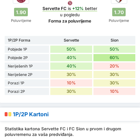
Servette FC
is
+12%
better
1.90
1.70
u pogledu
Poluvrijeme
Poluvrijeme
Forma za poluvrijeme
1P/2P Forma
Servette
Sion
50%
50%
Pobjede 1P
40%
60%
Pobjede 2P
40%
20%
Neriješenih 1P
30%
30%
Neriješene 2P
10%
30%
Porazi 1P
30%
10%
Porazi 2P
1P/2P Kartoni
Statistika kartona Servette FC i FC Sion u prvom i drugom
poluvremenu za vaša predviđanja.