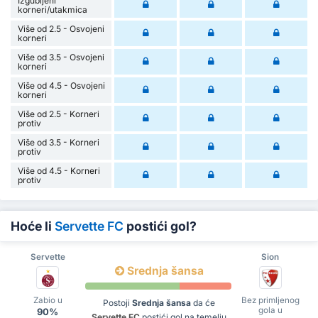
Izgubljeni
korneri/utakmica
Više od 2.5 - Osvojeni
korneri
Više od 3.5 - Osvojeni
korneri
Više od 4.5 - Osvojeni
korneri
Više od 2.5 - Korneri
protiv
Više od 3.5 - Korneri
protiv
Više od 4.5 - Korneri
protiv
Hoće li
Servette FC
postići gol?
Servette
Sion
Srednja šansa
Zabio u
Bez primljenog
Postoji
Srednja šansa
da će
gola u
90%
Servette FC
postići gol na temelju