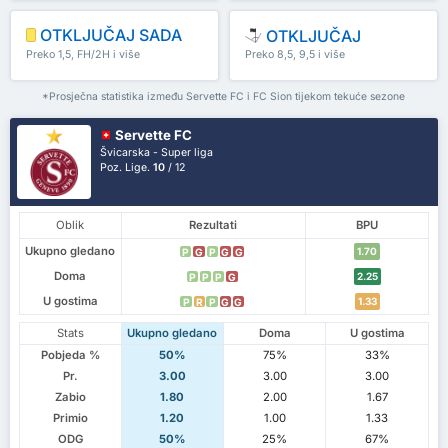
OTKLJUČAJ SADA
OTKLJUČAJ
Preko 1,5, FH/2H i više
Preko 8,5, 9,5 i više
*Prosječna statistika između Servette FC i FC Sion tijekom tekuće sezone
Servette FC
Švicarska - Super liga
Poz. Lige.
10
/ 12
Oblik
Rezultati
BPU
Ukupno gledano
1.70
P
G
P
G
G
Doma
2.25
P
P
P
G
U gostima
1.33
P
R
P
G
G
Stats
Ukupno gledano
Doma
U gostima
Pobjeda %
50%
75%
33%
Pr.
3.00
3.00
3.00
Zabio
1.80
2.00
1.67
Primio
1.20
1.00
1.33
ODG
50%
25%
67%