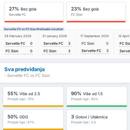
27%
23%
Bez gola
Bez gola
Servette FC
FC Sion
Servette FC vs FC Sion Prethodni rezultati
28 February 2026
31 January 2026
13 Apri
17 September 2025
Servette FC
0
Servette FC
3
FC Si
FC Sion
0
Servette FC
2
FC Sion
0
FC Sion
3
Serve
Sva predviđanja
- Servette FC vs FC Sion
55%
90%
Više od 2.5
Više od 1.5
Prosjek lige : 75%
Prosjek lige : 83%
50%
3
ODG
Golovi / Utakmica
Prosjek lige : 67%
Prosjek lige : 3.5