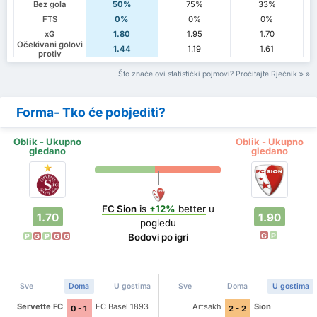
Bez gola
50%
75%
33%
FTS
0%
0%
0%
xG
1.80
1.95
1.70
Očekivani golovi
1.44
1.19
1.61
protiv
Što znače ovi statistički pojmovi? Pročitajte Rječnik
Forma- Tko će pobjediti?
Oblik - Ukupno
Oblik - Ukupno
gledano
gledano
FC Sion
is
+12%
better
u
1.70
1.90
pogledu
G
P
Bodovi po igri
P
G
P
G
G
Sve
Doma
U gostima
Sve
Doma
U gostima
Servette FC
FC Basel 1893
Artsakh
Sion
0 - 1
2 - 2