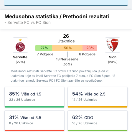
Međusobna statistika / Prethodni rezultati
- Servette FC vs FC Sion
26
Utakmice
27%
50%
23%
7 Pobjede
6 Pobjede
Servette
Sion
13 Neriješene
(27%)
(23%)
(50%)
Međusobni rezultati Servette FC protiv FC Sion pokazuju da je od 26
utakmica koje su imali Servette FC pobijedio 7 puta, a FC Sion 6 puta. 13
utakmice između Servette FC i FC Sion završile su neodlučeno.
85%
54%
Više od 1.5
Više od 2.5
22 / 26 Utakmice
14 / 26 Utakmice
31%
62%
Više od 3.5
ODG
8 / 26 Utakmice
16 / 26 Utakmice