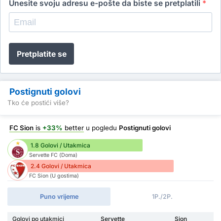
Unesite svoju adresu e-pošte da biste se pretplatili
*
Pretplatite se
Postignuti golovi
Tko će postići više?
FC Sion
is
+33%
better
u pogledu
Postignuti golovi
1.8 Golovi / Utakmica
Servette FC (Doma)
2.4 Golovi / Utakmica
FC Sion (U gostima)
Puno vrijeme
1P./2P.
Golovi po utakmici
Servette
Sion