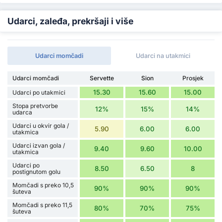
Udarci, zaleđa, prekršaji i više
Udarci momčadi
Udarci na utakmici
Udarci momčadi
Servette
Sion
Prosjek
15.30
15.60
15.00
Udarci po utakmici
Stopa pretvorbe
12%
15%
14%
udarca
Udarci u okvir gola /
5.90
6.00
6.00
utakmica
Udarci izvan gola /
9.40
9.60
10.00
utakmica
Udarci po
8.50
6.50
8
postignutom golu
Momčadi s preko 10,5
90%
90%
90%
šuteva
Momčadi s preko 11,5
80%
70%
75%
šuteva