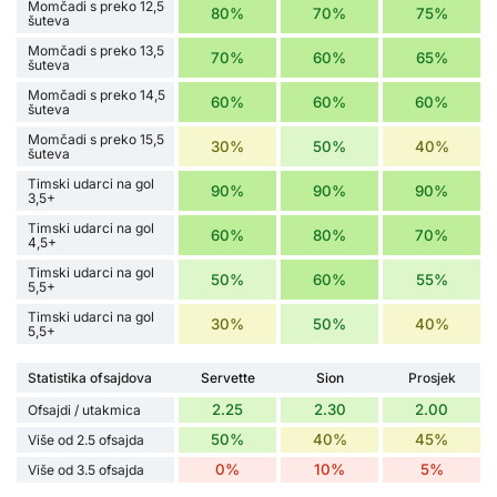
Momčadi s preko 12,5
80%
70%
75%
šuteva
Momčadi s preko 13,5
70%
60%
65%
šuteva
Momčadi s preko 14,5
60%
60%
60%
šuteva
Momčadi s preko 15,5
30%
50%
40%
šuteva
Timski udarci na gol
90%
90%
90%
3,5+
Timski udarci na gol
60%
80%
70%
4,5+
Timski udarci na gol
50%
60%
55%
5,5+
Timski udarci na gol
30%
50%
40%
5,5+
Statistika ofsajdova
Servette
Sion
Prosjek
2.25
2.30
2.00
Ofsajdi / utakmica
50%
40%
45%
Više od 2.5 ofsajda
0%
10%
5%
Više od 3.5 ofsajda