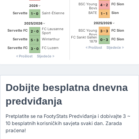
BSC Young
FC Sion
4 - 2
2026
Boys
BATE
Sion
Servette
Saint-Étienne
1 - 1
1 - 0
2025/2026
2025/2026
FC Lausanne
BSC Young
FC Sion
Servette FC
3 - 3
2 - 0
Sport
Boys
FC Sankt Gallen
FC Sion
Servette
Winterthur
0 - 3
5 - 3
1879
Prošlost
Sljedeće
Servette FC
FC Luzern
3 - 0
Prošlost
Sljedeće
Dobijte besplatna dnevna
predviđanja
Pretplatite se na FootyStats Predviđanja i dobivajte 3 ~
10 besplatnih korisničkih savjeta svaki dan. Zarada
praćena!