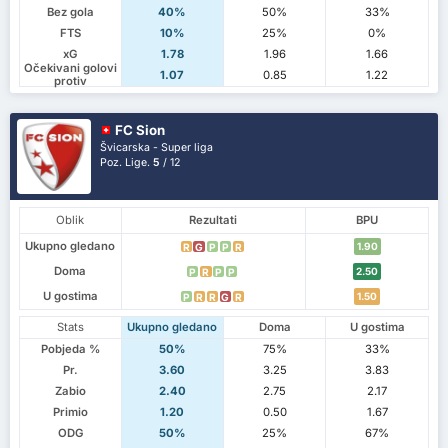
Bez gola
40%
50%
33%
FTS
10%
25%
0%
xG
1.78
1.96
1.66
Očekivani golovi
1.07
0.85
1.22
protiv
FC Sion
Švicarska - Super liga
Poz. Lige.
5
/ 12
Oblik
Rezultati
BPU
Ukupno gledano
1.90
R
G
P
P
R
Doma
2.50
P
R
P
P
U gostima
1.50
P
R
R
G
R
Stats
Ukupno gledano
Doma
U gostima
Pobjeda %
50%
75%
33%
Pr.
3.60
3.25
3.83
Zabio
2.40
2.75
2.17
Primio
1.20
0.50
1.67
ODG
50%
25%
67%