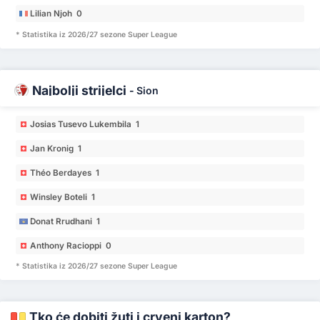
Lilian Njoh 0
* Statistika iz 2026/27 sezone Super League
Najbolji strijelci
-
Sion
Josias Tusevo Lukembila 1
Jan Kronig 1
Théo Berdayes 1
Winsley Boteli 1
Donat Rrudhani 1
Anthony Racioppi 0
* Statistika iz 2026/27 sezone Super League
Tko će dobiti žuti i crveni karton?