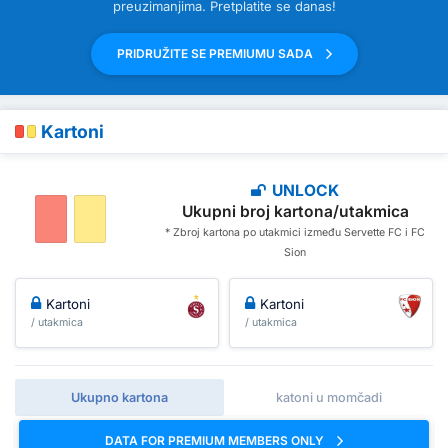
preuzimanjima. Pretplatite se danas!
PRIDRUŽITE SE PREMIUMU SADA
Kartoni
UNLOCK
Ukupni broj kartona/utakmica
* Zbroj kartona po utakmici između Servette FC i FC
Sion
Kartoni
Kartoni
/ utakmica
/ utakmica
Ukupno kartona
katoni u momčadi
DATA FOR PREMIUM MEMBERS ONLY