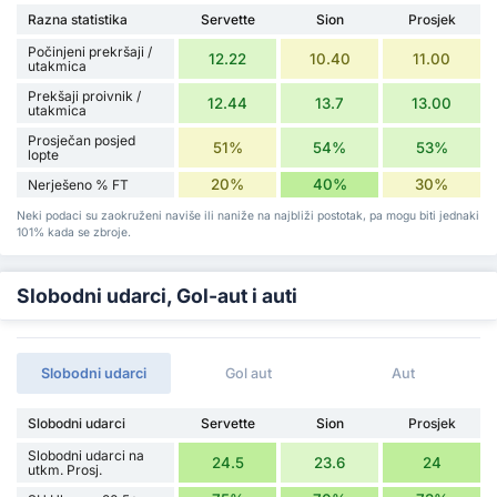
Razna statistika
Servette
Sion
Prosjek
Počinjeni prekršaji /
12.22
10.40
11.00
utakmica
Prekšaji proivnik /
12.44
13.7
13.00
utakmica
Prosječan posjed
51%
54%
53%
lopte
20%
40%
30%
Nerješeno % FT
Neki podaci su zaokruženi naviše ili naniže na najbliži postotak, pa mogu biti jednaki
101% kada se zbroje.
Slobodni udarci, Gol-aut i auti
Slobodni udarci
Gol aut
Aut
Slobodni udarci
Servette
Sion
Prosjek
Slobodni udarci na
24.5
23.6
24
utkm. Prosj.