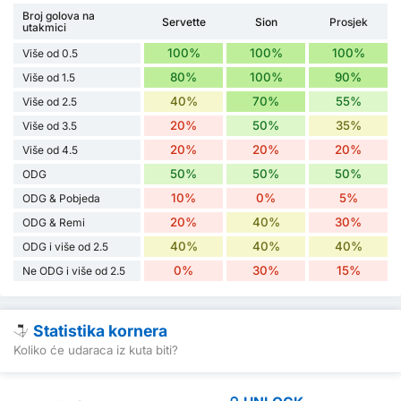
Broj golova na
Servette
Sion
Prosjek
utakmici
100%
100%
100%
Više od 0.5
80%
100%
90%
Više od 1.5
40%
70%
55%
Više od 2.5
20%
50%
35%
Više od 3.5
20%
20%
20%
Više od 4.5
50%
50%
50%
ODG
10%
0%
5%
ODG & Pobjeda
20%
40%
30%
ODG & Remi
40%
40%
40%
ODG i više od 2.5
0%
30%
15%
Ne ODG i više od 2.5
Statistika kornera
Koliko će udaraca iz kuta biti?