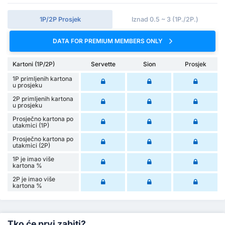
1P/2P Prosjek
Iznad 0.5 ~ 3 (1P./2P.)
DATA FOR PREMIUM MEMBERS ONLY
Kartoni (1P/2P)
Servette
Sion
Prosjek
1P primljenih kartona
u prosjeku
2P primljenih kartona
u prosjeku
Prosječno kartona po
utakmici (1P)
Prosječno kartona po
utakmici (2P)
1P je imao više
kartona %
2P je imao više
kartona %
Tko će prvi zabiti?