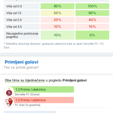
90%
100%
Više od 0.5
50%
90%
Više od 1.5
20%
40%
Više od 2.5
10%
10%
Više od 3.5
Neuspješno postizanje
10%
0%
pogotka
* Statistika uključuje domaće i gostujuće utakmice koje su igrali Servette FC i FC
Sion.
Primljeni golovi
Tko će primiti golove?
Oba tima su izjednačena
u pogledu
Primljeni golovi
1.2 Primio / utakmica
Servette FC (Doma)
1.2 Primio / utakmica
FC Sion (U gostima)