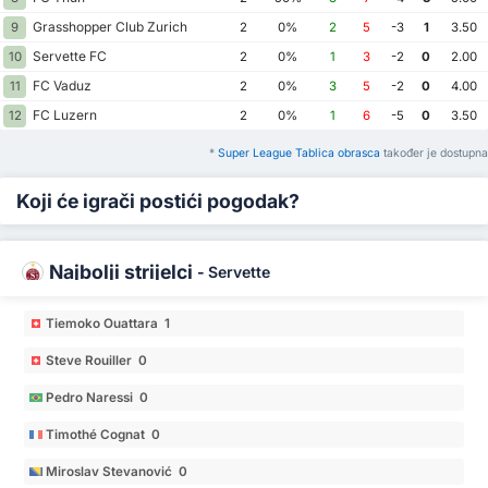
Grasshopper Club Zurich
9
2
0%
2
5
-3
1
3.50
Servette FC
10
2
0%
1
3
-2
0
2.00
FC Vaduz
11
2
0%
3
5
-2
0
4.00
FC Luzern
12
2
0%
1
6
-5
0
3.50
*
Super League Tablica obrasca
također je dostupna
Koji će igrači postići pogodak?
Najbolji strijelci
-
Servette
Tiemoko Ouattara 1
Steve Rouiller 0
Pedro Naressi 0
Timothé Cognat 0
Miroslav Stevanović 0