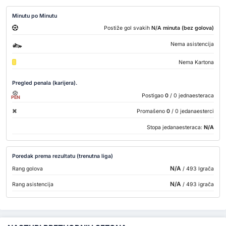
Minutu po Minutu
Postiže gol svakih
N/A minuta (bez golova)
Nema asistencija
Nema Kartona
Pregled penala (karijera).
Postigao
0
/ 0 jednaesteraca
PEN
Promašeno
0
/ 0 jedanaesterci
Stopa jedanaesteraca:
N/A
Poredak prema rezultatu (trenutna liga)
N/A
Rang golova
/ 493 Igrača
N/A
Rang asistencija
/ 493 igrača