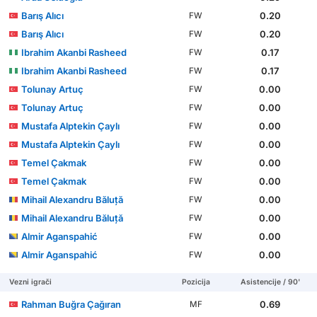
Barış Alıcı
0.20
FW
Barış Alıcı
0.20
FW
Ibrahim Akanbi Rasheed
0.17
FW
Ibrahim Akanbi Rasheed
0.17
FW
Tolunay Artuç
0.00
FW
Tolunay Artuç
0.00
FW
Mustafa Alptekin Çaylı
0.00
FW
Mustafa Alptekin Çaylı
0.00
FW
Temel Çakmak
0.00
FW
Temel Çakmak
0.00
FW
Mihail Alexandru Băluță
0.00
FW
Mihail Alexandru Băluță
0.00
FW
Almir Aganspahić
0.00
FW
Almir Aganspahić
0.00
FW
Vezni igrači
Pozicija
Asistencije / 90'
Rahman Buğra Çağıran
0.69
MF