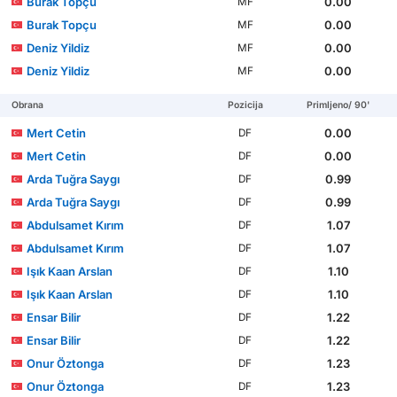
Burak Topçu
0.00
MF
Burak Topçu
0.00
MF
Deniz Yildiz
0.00
MF
Deniz Yildiz
0.00
MF
Obrana
Pozicija
Primljeno/ 90'
Mert Cetin
0.00
DF
Mert Cetin
0.00
DF
Arda Tuğra Saygı
0.99
DF
Arda Tuğra Saygı
0.99
DF
Abdulsamet Kırım
1.07
DF
Abdulsamet Kırım
1.07
DF
Işık Kaan Arslan
1.10
DF
Işık Kaan Arslan
1.10
DF
Ensar Bilir
1.22
DF
Ensar Bilir
1.22
DF
Onur Öztonga
1.23
DF
Onur Öztonga
1.23
DF