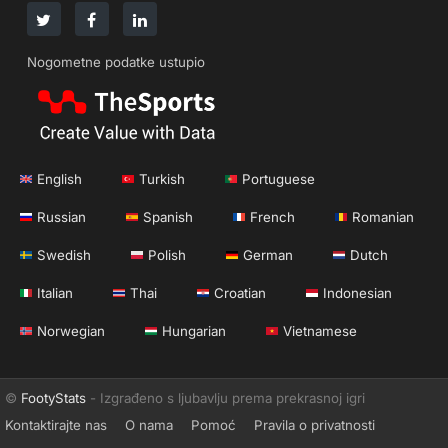
Nogometne podatke ustupio
English
Turkish
Portuguese
Russian
Spanish
French
Romanian
Swedish
Polish
German
Dutch
Italian
Thai
Croatian
Indonesian
Norwegian
Hungarian
Vietnamese
©
FootyStats
- Izgrađeno s ljubavlju prema prekrasnoj igri
Kontaktirajte nas
O nama
Pomoć
Pravila o privatnosti