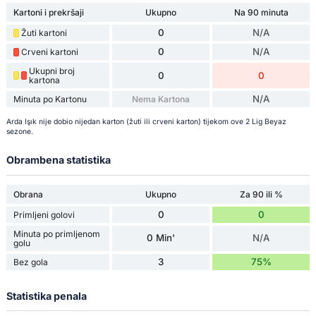
Kartoni i prekršaji
Ukupno
Na 90 minuta
0
N/A
Žuti kartoni
0
N/A
Crveni kartoni
Ukupni broj
0
0
kartona
N/A
Minuta po Kartonu
Nema Kartona
Arda Işık nije dobio nijedan karton (žuti ili crveni karton) tijekom ove 2 Lig Beyaz
sezone.
Obrambena statistika
Obrana
Ukupno
Za 90 ili %
0
0
Primljeni golovi
Minuta po primljenom
0 Min'
N/A
golu
3
75%
Bez gola
Statistika penala