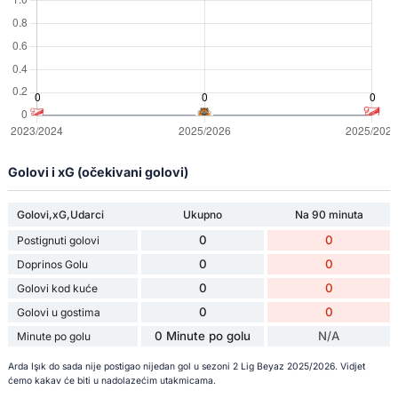
Golovi i xG (očekivani golovi)
Golovi,xG,Udarci
Ukupno
Na 90 minuta
0
0
Postignuti golovi
0
0
Doprinos Golu
0
0
Golovi kod kuće
0
0
Golovi u gostima
0 Minute po golu
N/A
Minute po golu
Arda Işık do sada nije postigao nijedan gol u sezoni 2 Lig Beyaz 2025/2026. Vidjet
ćemo kakav će biti u nadolazećim utakmicama.