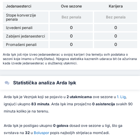
Jedanaesterci
Ove sezone
Karijera
Stope konverzije
Bez penala
Bez penala
penala
0
0
Izvedeni penali
0
0
Zabijeni jedanaesterci
0
0
Promašeni penali
Arda Işık još nije izveo jedanaesterac u svojoj karijeri (na temelju svih podataka o
sezoni koje imamo u FootyStatsu). Njegova statistika kaznenih udaraca bit će ažurirana
kada izvede jedanaesterac u službenoj utakmici.
Statistička analiza Arda Işık
Arda Işık je Veznjak koji se pojavio u
2 utakmicama
ove sezone u
1. Lig
,
igrajući ukupno
83 minuta
. Arda Işık ima prosječno
0 asistencija
svakih 90
minuta koliko je na terenu.
Arda Işık je postigao ukupno
0 golova
dosad ove sezone u ligi, što ga
svrstava na
32
u
Boluspor
popis najboljih strijelaca momčadi.