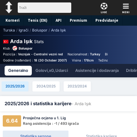
LIGE
MENI
Korneri
Tenis (EN)
API
Premium
Predviđanje
Turska
/
Igrači
/
Boluspor
/
Arda Işık
Arda Işık
Stats
Klub :
Boluspor
Pozicija :
Veznjak - Centralni vezni red
Nacionalnost :
Turkey
Birthplace :
Türkiye -
Godine (rođendan) :
18 (30 October 2007)
Visina :
178cm
Težina :
70kg
Generalno
Golovi,xG,Udarci
Asistencije i dodavanja
Dribli
2025/2026
2024/2025
2023/2024
2025/2026 i statistika karijere
- Arda Işık
Prosječna ocjena u 1. Lig
6.64
Rang asistencija : -1 / 493 igrača
Statistika sezone
Statistika karijere