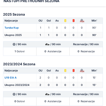
NASTUPI PRETHODNIH SEZONA
2025 Sezona
Natjecanje
OU
Gol
As
Min'
PEN
Turska Kup
1
1
0
0
0
0
90'
Ukupno 2025
1
1
0
0
0
0
90'
/ 90 min
/ 90 min
Rezervacije / 90 min
1
Golovi
0
Asistencije
0
Rezervacije
2023/2024 Sezona
Natjecanje
OU
Gol
As
Min'
PEN
U19 Elit A
2
0
0
0
0
0
15'
Ukupno 2023/2024
2
0
0
0
0
0
15'
/ 90 min
/ 90 min
Rezervacije / 90 min
0
Golovi
0
Asistencije
0
Rezervacije