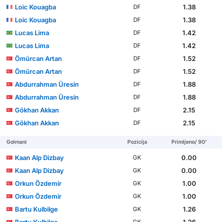
Loic Kouagba
1.38
DF
Loic Kouagba
1.38
DF
Lucas Lima
1.42
DF
Lucas Lima
1.42
DF
Ömürcan Artan
1.52
DF
Ömürcan Artan
1.52
DF
Abdurrahman Üresin
1.88
DF
Abdurrahman Üresin
1.88
DF
Gökhan Akkan
2.15
DF
Gökhan Akkan
2.15
DF
Golmani
Pozicija
Primljeno/ 90'
Kaan Alp Dizbay
0.00
GK
Kaan Alp Dizbay
0.00
GK
Orkun Özdemir
1.00
GK
Orkun Özdemir
1.00
GK
Bartu Kulbilge
1.26
GK