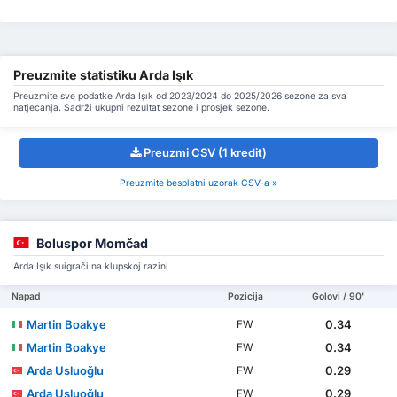
Preuzmite statistiku Arda Işık
Preuzmite sve podatke Arda Işık od 2023/2024 do 2025/2026 sezone za sva
natjecanja. Sadrži ukupni rezultat sezone i prosjek sezone.
Preuzmi CSV (1 kredit)
Preuzmite besplatni uzorak CSV-a »
Boluspor Momčad
Arda Işık suigrači na klupskoj razini
Napad
Pozicija
Golovi / 90'
Martin Boakye
0.34
FW
Martin Boakye
0.34
FW
Arda Usluoğlu
0.29
FW
Arda Usluoğlu
0.29
FW