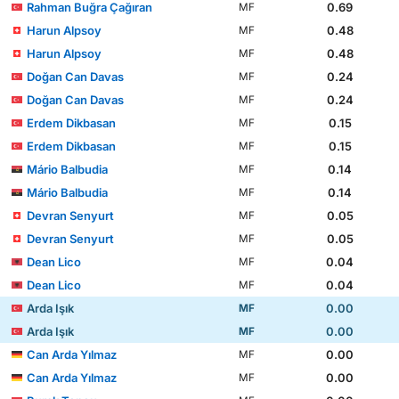
Rahman Buğra Çağıran
0.69
MF
Harun Alpsoy
0.48
MF
Harun Alpsoy
0.48
MF
Doğan Can Davas
0.24
MF
Doğan Can Davas
0.24
MF
Erdem Dikbasan
0.15
MF
Erdem Dikbasan
0.15
MF
Mário Balbudia
0.14
MF
Mário Balbudia
0.14
MF
Devran Senyurt
0.05
MF
Devran Senyurt
0.05
MF
Dean Lico
0.04
MF
Dean Lico
0.04
MF
Arda Işık
0.00
MF
Arda Işık
0.00
MF
Can Arda Yılmaz
0.00
MF
Can Arda Yılmaz
0.00
MF