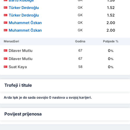
Bartu Kulbilge
1.26
GK
Türker Dırdıroğlu
1.52
GK
Türker Dırdıroğlu
1.52
GK
Muhammet Özkan
2.00
GK
Muhammet Özkan
2.00
GK
Menadžeri
Godina
Pobjede %
Dilaver Mutlu
0
67
%
Dilaver Mutlu
0
67
%
Suat Kaya
0
58
%
Trofeji i titule
Arda Işık je do sada osvojio 0 naslova u svojoj karijeri.
Povijest prijenosa