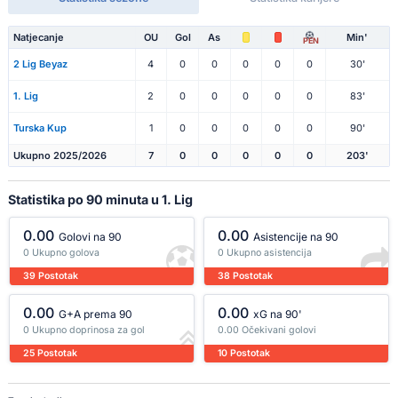
Natjecanje
OU
Gol
As
Min'
PEN
2 Lig Beyaz
4
0
0
0
0
0
30'
1. Lig
2
0
0
0
0
0
83'
Turska Kup
1
0
0
0
0
0
90'
Ukupno 2025/2026
7
0
0
0
0
0
203'
Statistika po 90 minuta u 1. Lig
0.00
0.00
Golovi na 90
Asistencije na 90
0 Ukupno golova
0 Ukupno asistencija
39 Postotak
38 Postotak
0.00
0.00
G+A prema 90
xG na 90'
0 Ukupno doprinosa za gol
0.00 Očekivani golovi
25 Postotak
10 Postotak