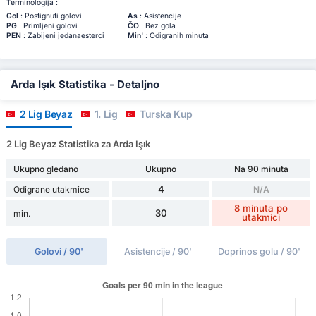
Terminologija :
Gol
: Postignuti golovi
As
: Asistencije
PG
: Primljeni golovi
ČO
: Bez gola
PEN
: Zabijeni jedanaesterci
Min'
: Odigranih minuta
Arda Işık Statistika - Detaljno
2 Lig Beyaz
1. Lig
Turska Kup
2 Lig Beyaz Statistika za Arda Işık
Ukupno gledano
Ukupno
Na 90 minuta
4
Odigrane utakmice
N/A
8 minuta po
30
min.
utakmici
Golovi / 90'
Asistencije / 90'
Doprinos golu / 90'