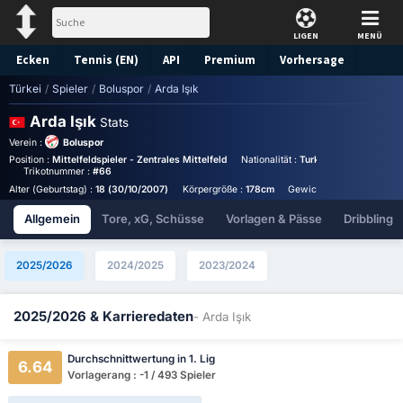
LIGEN
MENÜ
Ecken
Tennis (EN)
API
Premium
Vorhersage
Türkei
/
Spieler
/
Boluspor
/
Arda Işık
Arda Işık
Stats
Verein :
Boluspor
Position :
Mittelfeldspieler - Zentrales Mittelfeld
Nationalität :
Turkey
Birthplace :
T
Trikotnummer :
#66
Alter (Geburtstag) :
18 (30/10/2007)
Körpergröße :
178cm
Gewicht :
70kg
Allgemein
Tore, xG, Schüsse
Vorlagen & Pässe
Dribbling
2025/2026
2024/2025
2023/2024
2025/2026 & Karrieredaten
- Arda Işık
Durchschnittwertung in 1. Lig
6.64
Vorlagerang : -1 / 493 Spieler