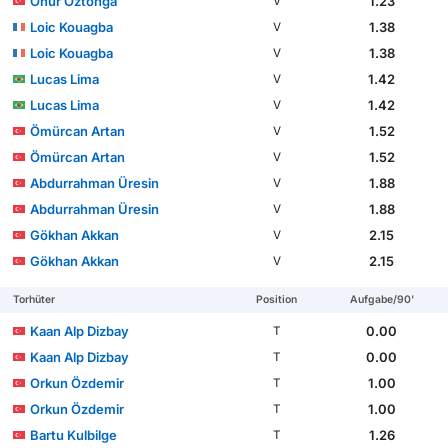
Onur Öztonga
1.23
V
Loic Kouagba
1.38
V
Loic Kouagba
1.38
V
Lucas Lima
1.42
V
Lucas Lima
1.42
V
Ömürcan Artan
1.52
V
Ömürcan Artan
1.52
V
Abdurrahman Üresin
1.88
V
Abdurrahman Üresin
1.88
V
Gökhan Akkan
2.15
V
Gökhan Akkan
2.15
V
Torhüter
Position
Aufgabe/90'
Kaan Alp Dizbay
0.00
T
Kaan Alp Dizbay
0.00
T
Orkun Özdemir
1.00
T
Orkun Özdemir
1.00
T
Bartu Kulbilge
1.26
T