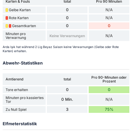
Karten & Fouls
total
Pro 90 Minuten
0
N/A
Gelbe Karten
0
N/A
Rote Karten
0
0
Gesamtkarten
Minuten pro
N/A
Keine Verwarnungen
Verwarnung
Arda Işık hat während 2 Lig Beyaz Saison keine Verwarnungen (Gelbe oder Rote
Karten) erhalten.
Abwehr-Statistiken
Pro 90-Minuten oder
Amtierend
total
Prozent
0
0
Tore erhalten
Minuten pro kassiertes
0 Min.
N/A
Tor
3
75%
Zu Null Spiel
Elfmeterstatistik