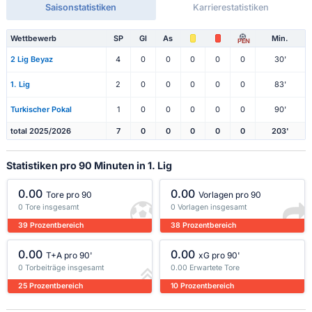
Saisonstatistiken
Karrierestatistiken
Wettbewerb
SP
Gl
As
Min.
PEN
2 Lig Beyaz
4
0
0
0
0
0
30'
1. Lig
2
0
0
0
0
0
83'
Turkischer Pokal
1
0
0
0
0
0
90'
total 2025/2026
7
0
0
0
0
0
203'
Statistiken pro 90 Minuten in 1. Lig
0.00
0.00
Tore pro 90
Vorlagen pro 90
0 Tore insgesamt
0 Vorlagen insgesamt
39 Prozentbereich
38 Prozentbereich
0.00
0.00
T+A pro 90'
xG pro 90'
0 Torbeiträge insgesamt
0.00 Erwartete Tore
25 Prozentbereich
10 Prozentbereich