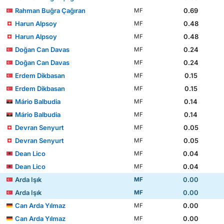
Rahman Buğra Çağıran
0.69
MF
Harun Alpsoy
0.48
MF
Harun Alpsoy
0.48
MF
Doğan Can Davas
0.24
MF
Doğan Can Davas
0.24
MF
Erdem Dikbasan
0.15
MF
Erdem Dikbasan
0.15
MF
Mário Balbudia
0.14
MF
Mário Balbudia
0.14
MF
Devran Senyurt
0.05
MF
Devran Senyurt
0.05
MF
Dean Lico
0.04
MF
Dean Lico
0.04
MF
Arda Işık
0.00
MF
Arda Işık
0.00
MF
Can Arda Yılmaz
0.00
MF
Can Arda Yılmaz
0.00
MF