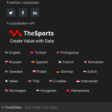
Funktion verpassen.
Fussballdaten API
English
Turkish
Portuguese
Russian
Spanish
French
Romanian
Swedish
Polish
German
Dutch
Italian
Thai
Croatian
Indonesian
Norwegian
Hungarian
Vietnamese
©
FootyStats
- Aus Liebe zum Spiel.