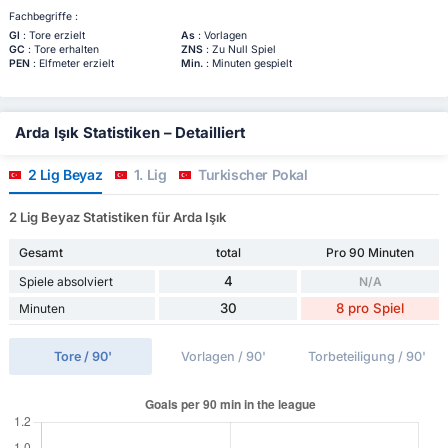
Fachbegriffe :
Gl
: Tore erzielt
As
: Vorlagen
GC
: Tore erhalten
ZNS
: Zu Null Spiel
PEN
: Elfmeter erzielt
Min.
: Minuten gespielt
Arda Işık Statistiken – Detailliert
2 Lig Beyaz
1. Lig
Turkischer Pokal
2 Lig Beyaz Statistiken für Arda Işık
Gesamt
total
Pro 90 Minuten
4
Spiele absolviert
N/A
30
8 pro Spiel
Minuten
Tore / 90'
Vorlagen / 90'
Torbeteiligung / 90'