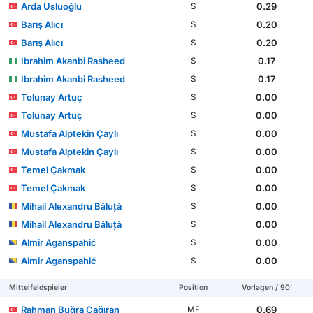
Arda Usluoğlu
0.29
S
Barış Alıcı
0.20
S
Barış Alıcı
0.20
S
Ibrahim Akanbi Rasheed
0.17
S
Ibrahim Akanbi Rasheed
0.17
S
Tolunay Artuç
0.00
S
Tolunay Artuç
0.00
S
Mustafa Alptekin Çaylı
0.00
S
Mustafa Alptekin Çaylı
0.00
S
Temel Çakmak
0.00
S
Temel Çakmak
0.00
S
Mihail Alexandru Băluță
0.00
S
Mihail Alexandru Băluță
0.00
S
Almir Aganspahić
0.00
S
Almir Aganspahić
0.00
S
Mittelfeldspieler
Position
Vorlagen / 90'
Rahman Buğra Çağıran
0.69
MF