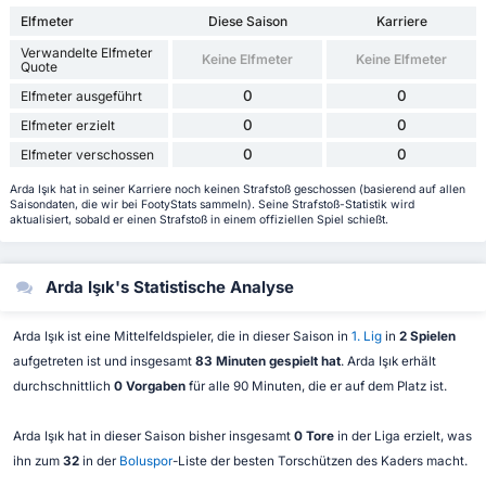
Elfmeter
Diese Saison
Karriere
Verwandelte Elfmeter
Keine Elfmeter
Keine Elfmeter
Quote
0
0
Elfmeter ausgeführt
0
0
Elfmeter erzielt
0
0
Elfmeter verschossen
Arda Işık hat in seiner Karriere noch keinen Strafstoß geschossen (basierend auf allen
Saisondaten, die wir bei FootyStats sammeln). Seine Strafstoß-Statistik wird
aktualisiert, sobald er einen Strafstoß in einem offiziellen Spiel schießt.
Arda Işık's Statistische Analyse
Arda Işık ist eine Mittelfeldspieler, die in dieser Saison in
1. Lig
in
2 Spielen
aufgetreten ist und insgesamt
83 Minuten gespielt hat
. Arda Işık erhält
durchschnittlich
0 Vorgaben
für alle 90 Minuten, die er auf dem Platz ist.
Arda Işık hat in dieser Saison bisher insgesamt
0 Tore
in der Liga erzielt, was
ihn zum
32
in der
Boluspor
-Liste der besten Torschützen des Kaders macht.