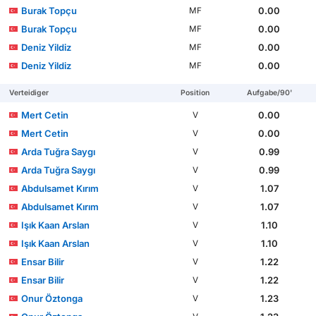
Burak Topçu
0.00
MF
Burak Topçu
0.00
MF
Deniz Yildiz
0.00
MF
Deniz Yildiz
0.00
MF
Verteidiger
Position
Aufgabe/90'
Mert Cetin
0.00
V
Mert Cetin
0.00
V
Arda Tuğra Saygı
0.99
V
Arda Tuğra Saygı
0.99
V
Abdulsamet Kırım
1.07
V
Abdulsamet Kırım
1.07
V
Işık Kaan Arslan
1.10
V
Işık Kaan Arslan
1.10
V
Ensar Bilir
1.22
V
Ensar Bilir
1.22
V
Onur Öztonga
1.23
V