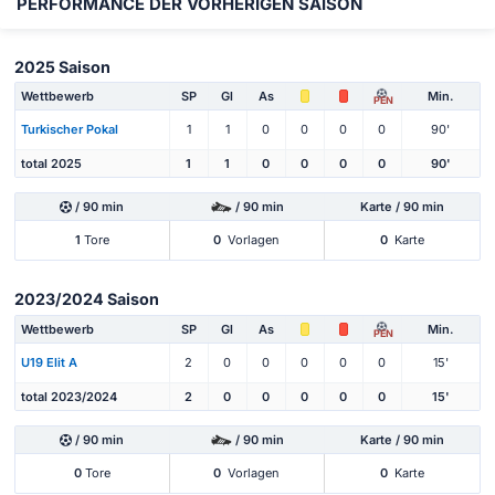
PERFORMANCE DER VORHERIGEN SAISON
2025 Saison
Wettbewerb
SP
Gl
As
Min.
PEN
Turkischer Pokal
1
1
0
0
0
0
90'
total 2025
1
1
0
0
0
0
90'
/ 90 min
/ 90 min
Karte / 90 min
1
Tore
0
Vorlagen
0
Karte
2023/2024 Saison
Wettbewerb
SP
Gl
As
Min.
PEN
U19 Elit A
2
0
0
0
0
0
15'
total 2023/2024
2
0
0
0
0
0
15'
/ 90 min
/ 90 min
Karte / 90 min
0
Tore
0
Vorlagen
0
Karte