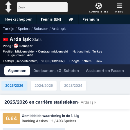
COMPETITIES
MENU
Hoekschoppen
Tennis (EN)
API
Premium
Turkije
/
Spelers
/
Boluspor
/
Arda Işık
Voorspelling
Arda Işık
Stats
Ploeg :
Boluspor
Positie :
Middenvelder - Centraal middenveld
Nationaliteit :
Turkey
Birthplace :
Türk
Rugnummer :
#66
Leeftijd (Geboortedatum) :
18 (30/10/2007)
Hoogte :
178cm
Gewicht :
70kg
Algemeen
Doelpunten, xG, Schoten
Assisteert en Passen
2025/2026
2024/2025
2023/2024
2025/2026 en carrière statistieken
- Arda Işık
Gemiddelde waardering in de 1. Lig
6.64
Ranking Assists : -1 / 493 Spelers