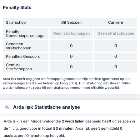
Penalty Stats
Strafschop
Dit Seizoen
Carrière
Penalty
Geen strafschoppen
Geen strafschoppen
Conversiepercentage
Genomen
0
0
strafschoppen
0
0
Penalties Gescoord
Gemiste
0
0
Strafschoppen
Arda Işık heeft nog geen strafschoppen genomen in zijn carrière (gebaseerd op alle
seizoensgegevens die we hebben op FootyStats). Hun strafschop statistieken zullen
worden bijgewerkt zodra hij een strafschop neemt in een officiële wedstrijd.
Arda Işık Statistische analyse
Arda Işık is een Middenvelder die
2 wedstijden
gespeeld heeft dit seizoen in
de
1. Lig
, goed voor in totaal
83 minuten
. Arda Işık geeft gemiddeld
0
assists
per 90 minuten op het veld.