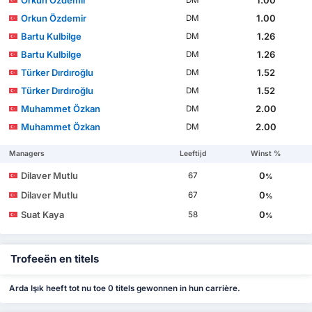
Orkun Özdemir
1.00
DM
Orkun Özdemir
1.00
DM
Bartu Kulbilge
1.26
DM
Bartu Kulbilge
1.26
DM
Türker Dırdıroğlu
1.52
DM
Türker Dırdıroğlu
1.52
DM
Muhammet Özkan
2.00
DM
Muhammet Özkan
2.00
DM
Managers
Leeftijd
Winst %
Dilaver Mutlu
0
67
%
Dilaver Mutlu
0
67
%
Suat Kaya
0
58
%
Trofeeën en titels
Arda Işık heeft tot nu toe 0 titels gewonnen in hun carrière.