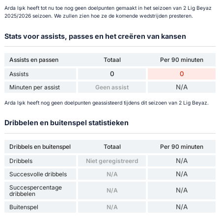
Arda Işık heeft tot nu toe nog geen doelpunten gemaakt in het seizoen van 2 Lig Beyaz
2025/2026 seizoen. We zullen zien hoe ze de komende wedstrijden presteren.
Stats voor assists, passes en het creëren van kansen
Assists en passen
Totaal
Per 90 minuten
0
0
Assists
N/A
Minuten per assist
Geen assist
Arda Işık heeft nog geen doelpunten geassisteerd tijdens dit seizoen van 2 Lig Beyaz.
Dribbelen en buitenspel statistieken
Dribbels en buitenspel
Totaal
Per 90 minuten
N/A
Dribbels
Niet geregistreerd
N/A
Succesvolle dribbels
N/A
Succespercentage
N/A
N/A
dribbelen
N/A
Buitenspel
N/A