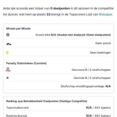
Arda Işık scoorde een totaal van
0 doelpunten
in dit seizoen in de competitie
tot dusver, wat hem op plaats
32
brengt in de Topscorers Lijst van
Boluspor
.
Minute per Minute
Scoort elke
N/A minuten een doelpunt (Geen doelpunten)
Geen assist
Geen boekingen
Penalty Statistieken (Carrière)
Gescoord
0
/ 0 strafschoppen
PEN
Gemiste
0
/ 0 strafschoppen
Strafschop omzettingspercentage:
N/A
Ranking qua Betrokkenheid Doelpunten (Huidige Competitie)
N/A
Topschuttersrank
/ 493 Spelers
N/A
Ranking Assists
/ 493 Spelers