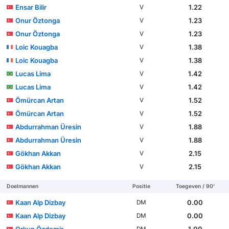
Ensar Bilir
1.22
V
Onur Öztonga
1.23
V
Onur Öztonga
1.23
V
Loic Kouagba
1.38
V
Loic Kouagba
1.38
V
Lucas Lima
1.42
V
Lucas Lima
1.42
V
Ömürcan Artan
1.52
V
Ömürcan Artan
1.52
V
Abdurrahman Üresin
1.88
V
Abdurrahman Üresin
1.88
V
Gökhan Akkan
2.15
V
Gökhan Akkan
2.15
V
Doelmannen
Positie
Toegeven / 90'
Kaan Alp Dizbay
0.00
DM
Kaan Alp Dizbay
0.00
DM