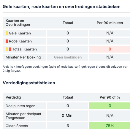
Gele kaarten, rode kaarten en overtredingen statistieken
Kaarten en
Totaal
Per 90 minuten
Overtredingen
0
N/A
Gele Kaarten
0
N/A
Rode Kaarten
0
0
Totaal Kaarten
N/A
Minuten Per Boeking
Geen boekingen
Arda Işık heeft geen boekingen (gele of rode kaarten) gekregen tijdens dit seizoen van
2 Lig Beyaz.
Verdedigingsstatistieken
Verdedig
Totaal
Per 90 of %
0
0
Doelpunten tegen
Minuten per doelpunt
0 Min'
N/A
Toegestaan
3
75%
Clean Sheets