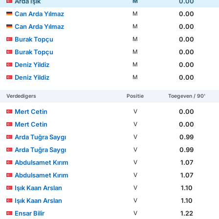
Arda Işık
0.00
M
Can Arda Yılmaz
0.00
M
Can Arda Yılmaz
0.00
M
Burak Topçu
0.00
M
Burak Topçu
0.00
M
Deniz Yildiz
0.00
M
Deniz Yildiz
0.00
M
Verdedigers
Positie
Toegeven / 90'
Mert Cetin
0.00
V
Mert Cetin
0.00
V
Arda Tuğra Saygı
0.99
V
Arda Tuğra Saygı
0.99
V
Abdulsamet Kırım
1.07
V
Abdulsamet Kırım
1.07
V
Işık Kaan Arslan
1.10
V
Işık Kaan Arslan
1.10
V
Ensar Bilir
1.22
V