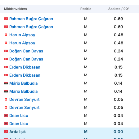
Middenvelders
Positie
Assists / 90'
Rahman Buğra Çağıran
0.69
M
Rahman Buğra Çağıran
0.69
M
Harun Alpsoy
0.48
M
Harun Alpsoy
0.48
M
Doğan Can Davas
0.24
M
Doğan Can Davas
0.24
M
Erdem Dikbasan
0.15
M
Erdem Dikbasan
0.15
M
Mário Balbudia
0.14
M
Mário Balbudia
0.14
M
Devran Senyurt
0.05
M
Devran Senyurt
0.05
M
Dean Lico
0.04
M
Dean Lico
0.04
M
Arda Işık
0.00
M