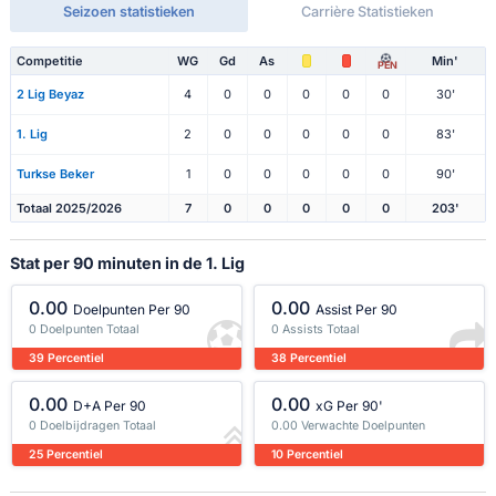
Seizoen statistieken
Carrière Statistieken
Competitie
WG
Gd
As
Min'
PEN
2 Lig Beyaz
4
0
0
0
0
0
30'
1. Lig
2
0
0
0
0
0
83'
Turkse Beker
1
0
0
0
0
0
90'
Totaal 2025/2026
7
0
0
0
0
0
203'
Stat per 90 minuten in de 1. Lig
0.00
0.00
Doelpunten Per 90
Assist Per 90
0 Doelpunten Totaal
0 Assists Totaal
39 Percentiel
38 Percentiel
0.00
0.00
D+A Per 90
xG Per 90'
0 Doelbijdragen Totaal
0.00 Verwachte Doelpunten
25 Percentiel
10 Percentiel