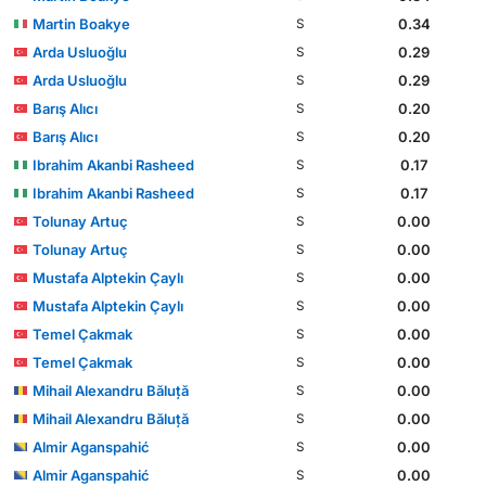
Martin Boakye
0.34
S
Arda Usluoğlu
0.29
S
Arda Usluoğlu
0.29
S
Barış Alıcı
0.20
S
Barış Alıcı
0.20
S
Ibrahim Akanbi Rasheed
0.17
S
Ibrahim Akanbi Rasheed
0.17
S
Tolunay Artuç
0.00
S
Tolunay Artuç
0.00
S
Mustafa Alptekin Çaylı
0.00
S
Mustafa Alptekin Çaylı
0.00
S
Temel Çakmak
0.00
S
Temel Çakmak
0.00
S
Mihail Alexandru Băluță
0.00
S
Mihail Alexandru Băluță
0.00
S
Almir Aganspahić
0.00
S
Almir Aganspahić
0.00
S