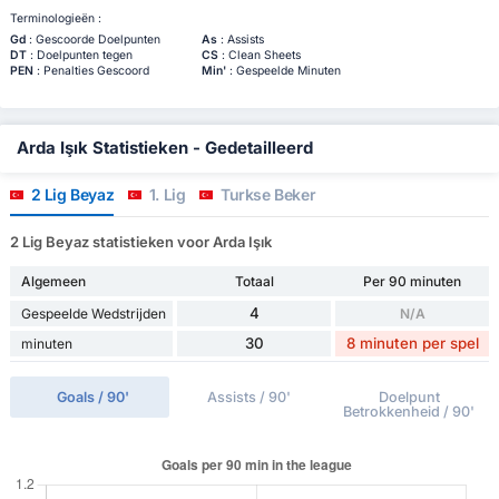
Terminologieën :
Gd
: Gescoorde Doelpunten
As
: Assists
DT
: Doelpunten tegen
CS
: Clean Sheets
PEN
: Penalties Gescoord
Min'
: Gespeelde Minuten
Arda Işık Statistieken - Gedetailleerd
2 Lig Beyaz
1. Lig
Turkse Beker
2 Lig Beyaz statistieken voor Arda Işık
Algemeen
Totaal
Per 90 minuten
4
Gespeelde Wedstrijden
N/A
30
8 minuten per spel
minuten
Goals / 90'
Assists / 90'
Doelpunt
Betrokkenheid / 90'