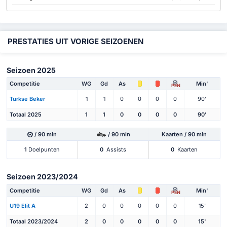
PRESTATIES UIT VORIGE SEIZOENEN
Seizoen 2025
Competitie
WG
Gd
As
Min'
PEN
Turkse Beker
1
1
0
0
0
0
90'
Totaal 2025
1
1
0
0
0
0
90'
/ 90 min
/ 90 min
Kaarten / 90 min
1
Doelpunten
0
Assists
0
Kaarten
Seizoen 2023/2024
Competitie
WG
Gd
As
Min'
PEN
U19 Elit A
2
0
0
0
0
0
15'
Totaal 2023/2024
2
0
0
0
0
0
15'