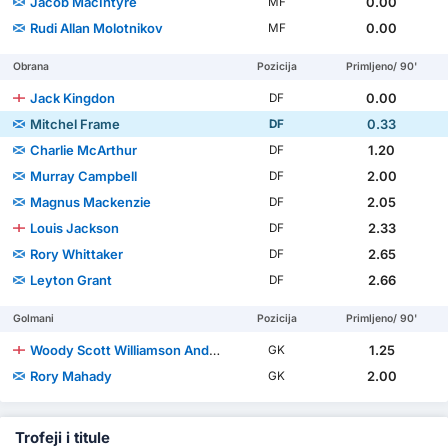
Jacob MacIntyre
0.00
MF
Rudi Allan Molotnikov
0.00
MF
Obrana
Pozicija
Primljeno/ 90'
Jack Kingdon
0.00
DF
Mitchel Frame
0.33
DF
Charlie McArthur
1.20
DF
Murray Campbell
2.00
DF
Magnus Mackenzie
2.05
DF
Louis Jackson
2.33
DF
Rory Whittaker
2.65
DF
Leyton Grant
2.66
DF
Golmani
Pozicija
Primljeno/ 90'
Woody Scott Williamson Andrews
1.25
GK
Rory Mahady
2.00
GK
Trofeji i titule