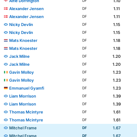
Alfie Dorrington
1.10
DF
Alexander Jensen
1.11
DF
Alexander Jensen
1.11
DF
Nicky Devlin
1.15
DF
Nicky Devlin
1.15
DF
Mats Knoester
1.18
DF
Mats Knoester
1.18
DF
Jack Milne
1.20
DF
Jack Milne
1.20
DF
Gavin Molloy
1.23
DF
Gavin Molloy
1.23
DF
Emmanuel Gyamfi
1.23
DF
Liam Morrison
1.39
DF
Liam Morrison
1.39
DF
Thomas Mcintyre
1.61
DF
Thomas Mcintyre
1.61
DF
Mitchel Frame
1.67
DF
Mitchel Frame
1.67
DF