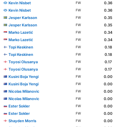
Kevin Nisbet
0.36
FW
Kevin Nisbet
0.36
FW
Jesper Karlsson
0.35
FW
Jesper Karlsson
0.35
FW
Marko Lazetić
0.34
FW
Marko Lazetić
0.34
FW
Topi Keskinen
0.18
FW
Topi Keskinen
0.18
FW
Toyosi Olusanya
0.17
FW
Toyosi Olusanya
0.17
FW
Kusini Boja Yengi
0.00
FW
Kusini Boja Yengi
0.00
FW
Nicolas Milanovic
0.00
FW
Nicolas Milanovic
0.00
FW
Ester Sokler
0.00
FW
Ester Sokler
0.00
FW
Shayden Morris
0.00
FW