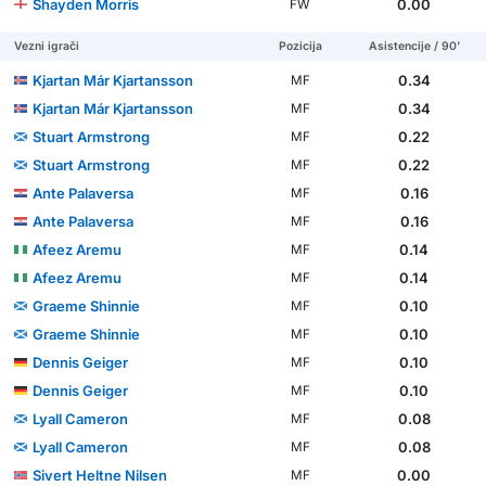
Shayden Morris
0.00
FW
Vezni igrači
Pozicija
Asistencije / 90'
Kjartan Már Kjartansson
0.34
MF
Kjartan Már Kjartansson
0.34
MF
Stuart Armstrong
0.22
MF
Stuart Armstrong
0.22
MF
Ante Palaversa
0.16
MF
Ante Palaversa
0.16
MF
Afeez Aremu
0.14
MF
Afeez Aremu
0.14
MF
Graeme Shinnie
0.10
MF
Graeme Shinnie
0.10
MF
Dennis Geiger
0.10
MF
Dennis Geiger
0.10
MF
Lyall Cameron
0.08
MF
Lyall Cameron
0.08
MF
Sivert Heltne Nilsen
0.00
MF