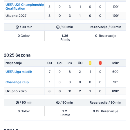
UEFA U21 Championship
3
0
3
1
0
0
199'
Qualification
Ukupno 2027
3
0
3
1
0
0
199'
/ 90 min
/ 90 min
Rezervacije / 90 min
0
Golovi
1.36
0
Rezervacije
Primio
2025 Sezona
Natjecanje
OU
Gol
PG
ČO
Min'
UEFA Liga mladih
7
0
8
2
1
0
600'
Challenge Cup
1
0
3
0
0
0
90'
Ukupno 2025
8
0
11
2
1
0
690'
/ 90 min
/ 90 min
Rezervacije / 90 min
0
Golovi
1.2
0.15
Rezervacije
Primio