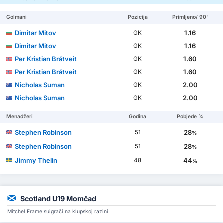
Golmani
Pozicija
Primljeno/ 90'
Dimitar Mitov
1.16
GK
Dimitar Mitov
1.16
GK
Per Kristian Bråtveit
1.60
GK
Per Kristian Bråtveit
1.60
GK
Nicholas Suman
2.00
GK
Nicholas Suman
2.00
GK
Menadžeri
Godina
Pobjede %
Stephen Robinson
28
51
%
Stephen Robinson
28
51
%
Jimmy Thelin
44
48
%
Scotland U19 Momčad
Mitchel Frame suigrači na klupskoj razini