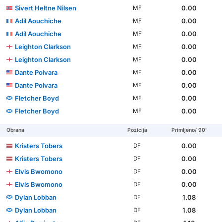
Sivert Heltne Nilsen
0.00
MF
Adil Aouchiche
0.00
MF
Adil Aouchiche
0.00
MF
Leighton Clarkson
0.00
MF
Leighton Clarkson
0.00
MF
Dante Polvara
0.00
MF
Dante Polvara
0.00
MF
Fletcher Boyd
0.00
MF
Fletcher Boyd
0.00
MF
Obrana
Pozicija
Primljeno/ 90'
Kristers Tobers
0.00
DF
Kristers Tobers
0.00
DF
Elvis Bwomono
0.00
DF
Elvis Bwomono
0.00
DF
Dylan Lobban
1.08
DF
Dylan Lobban
1.08
DF