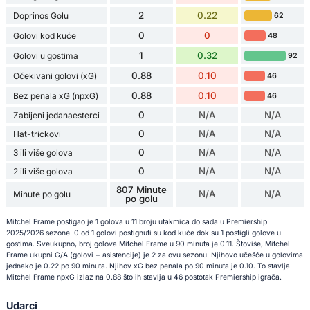
2
0.22
Doprinos Golu
62
0
0
Golovi kod kuće
48
1
0.32
Golovi u gostima
92
0.88
0.10
Očekivani golovi (xG)
46
0.88
0.10
Bez penala xG (npxG)
46
0
N/A
N/A
Zabijeni jedanaesterci
0
N/A
N/A
Hat-trickovi
0
N/A
N/A
3 ili više golova
0
N/A
N/A
2 ili više golova
807 Minute
N/A
N/A
Minute po golu
po golu
Mitchel Frame postigao je 1 golova u 11 broju utakmica do sada u Premiership
2025/2026 sezone. 0 od 1 golovi postignuti su kod kuće dok su 1 postigli golove u
gostima. Sveukupno, broj golova Mitchel Frame u 90 minuta je 0.11. Štoviše, Mitchel
Frame ukupni G/A (golovi + asistencije) je 2 za ovu sezonu. Njihovo učešće u golovima
jednako je 0.22 po 90 minuta. Njihov xG bez penala po 90 minuta je 0.10. To stavlja
Mitchel Frame npxG izlaz na 0.88 što ih stavlja u 46 postotak Premiership igrača.
Udarci