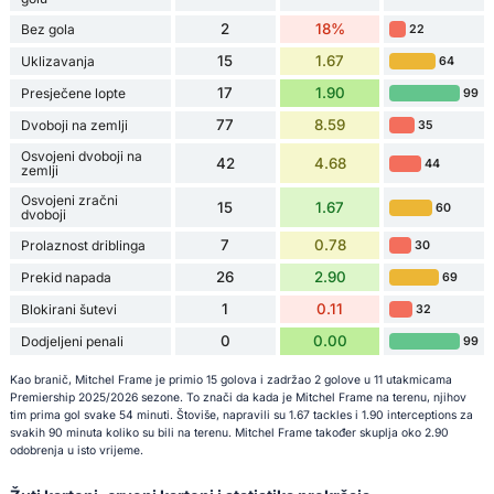
2
18%
Bez gola
22
15
1.67
Uklizavanja
64
17
1.90
Presječene lopte
99
77
8.59
Dvoboji na zemlji
35
Osvojeni dvoboji na
42
4.68
44
zemlji
Osvojeni zračni
15
1.67
60
dvoboji
7
0.78
Prolaznost driblinga
30
26
2.90
Prekid napada
69
1
0.11
Blokirani šutevi
32
0
0.00
Dodjeljeni penali
99
Kao branič, Mitchel Frame je primio 15 golova i zadržao 2 golove u 11 utakmicama
Premiership 2025/2026 sezone. To znači da kada je Mitchel Frame na terenu, njihov
tim prima gol svake 54 minuti. Štoviše, napravili su 1.67 tackles i 1.90 interceptions za
svakih 90 minuta koliko su bili na terenu. Mitchel Frame također skuplja oko 2.90
odobrenja u isto vrijeme.