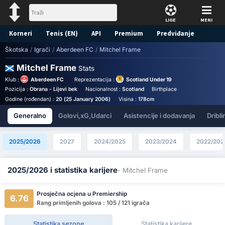
LIGE
MENI
Korneri
Tenis (EN)
API
Premium
Predviđanje
Škotska
/
Igrači
/
Aberdeen FC
/
Mitchel Frame
Mitchel Frame
Stats
Klub :
Aberdeen FC
Reprezentacija :
Scotland Under 19
Pozicija :
Obrana - Lijevi bek
Nacionalnost :
Scotland
Birthplace :
Scotland - Scotl
Godine (rođendan) :
20 (25 January 2006)
Visina :
178cm
Generalno
Golovi,xG,Udarci
Asistencije i dodavanja
Dribli
2025/2026
2027
2024/2025
2023/2024
2022/202
2025/2026 i statistika karijere
- Mitchel Frame
Prosječna ocjena u Premiership
6.76
Rang primljenih golova : 105 / 121 igrača
Statistika sezone
Statistika karijere