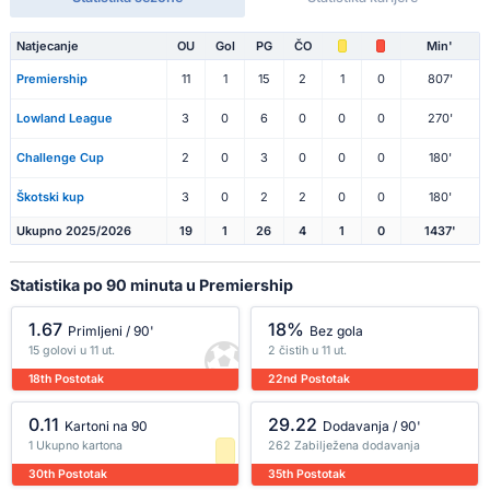
Natjecanje
OU
Gol
PG
ČO
Min'
Premiership
11
1
15
2
1
0
807'
Lowland League
3
0
6
0
0
0
270'
Challenge Cup
2
0
3
0
0
0
180'
Škotski kup
3
0
2
2
0
0
180'
Ukupno 2025/2026
19
1
26
4
1
0
1437'
Statistika po 90 minuta u Premiership
1.67
18%
Primljeni / 90'
Bez gola
15 golovi u 11 ut.
2 čistih u 11 ut.
18th Postotak
22nd Postotak
0.11
29.22
Kartoni na 90
Dodavanja / 90'
1 Ukupno kartona
262 Zabilježena dodavanja
30th Postotak
35th Postotak