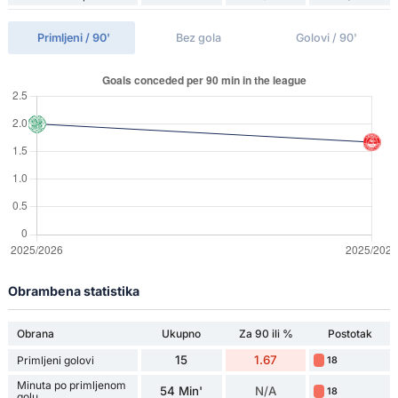
Primljeni / 90'
Bez gola
Golovi / 90'
Obrambena statistika
Obrana
Ukupno
Za 90 ili %
Postotak
15
1.67
Primljeni golovi
18
Minuta po primljenom
54 Min'
N/A
18
golu