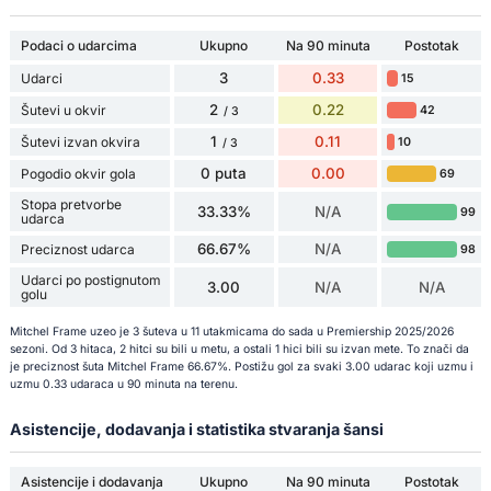
Podaci o udarcima
Ukupno
Na 90 minuta
Postotak
3
0.33
Udarci
15
2
0.22
Šutevi u okvir
42
/ 3
1
0.11
Šutevi izvan okvira
10
/ 3
0 puta
0.00
Pogodio okvir gola
69
Stopa pretvorbe
33.33%
N/A
99
udarca
66.67%
N/A
Preciznost udarca
98
Udarci po postignutom
3.00
N/A
N/A
golu
Mitchel Frame uzeo je 3 šuteva u 11 utakmicama do sada u Premiership 2025/2026
sezoni. Od 3 hitaca, 2 hitci su bili u metu, a ostali 1 hici bili su izvan mete. To znači da
je preciznost šuta Mitchel Frame 66.67%. Postižu gol za svaki 3.00 udarac koji uzmu i
uzmu 0.33 udaraca u 90 minuta na terenu.
Asistencije, dodavanja i statistika stvaranja šansi
Asistencije i dodavanja
Ukupno
Na 90 minuta
Postotak