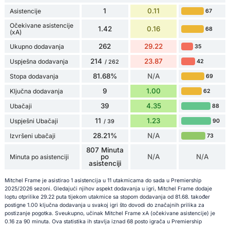
1
0.11
Asistencije
67
Očekivane asistencije
1.42
0.16
68
(xA)
262
29.22
Ukupno dodavanja
35
214
23.87
Uspješna dodavanja
42
/ 262
81.68%
N/A
Stopa dodavanja
69
9
1.00
Ključna dodavanja
62
39
4.35
Ubačaji
88
11
1.23
Uspješni Ubačaji
90
/ 39
28.21%
N/A
Izvršeni ubačaji
73
807 Minuta
po
N/A
N/A
Minuta po asistenciji
asistenciji
Mitchel Frame je asistirao 1 asistencija u 11 utakmicama do sada u Premiership
2025/2026 sezoni. Gledajući njihov aspekt dodavanja u igri, Mitchel Frame dodaje
loptu otprilike 29.22 puta tijekom utakmice sa stopom dodavanja od 81.68. također
postigne 1.00 ključna dodavanja u svakoj igri što dovodi do značajnih prilika za
postizanje pogotka. Sveukupno, učinak Mitchel Frame xA (očekivane asistencije) je
0.16 za 90 minuta. Ova statistika ih stavlja iznad 68 posto igrača u Premiership