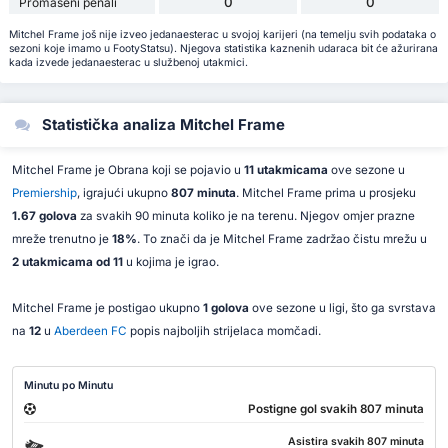
0
0
Promašeni penali
Mitchel Frame još nije izveo jedanaesterac u svojoj karijeri (na temelju svih podataka o
sezoni koje imamo u FootyStatsu). Njegova statistika kaznenih udaraca bit će ažurirana
kada izvede jedanaesterac u službenoj utakmici.
Statistička analiza Mitchel Frame
Mitchel Frame je Obrana koji se pojavio u
11 utakmicama
ove sezone u
Premiership
, igrajući ukupno
807 minuta
. Mitchel Frame prima u prosjeku
1.67 golova
za svakih 90 minuta koliko je na terenu. Njegov omjer prazne
mreže trenutno je
18%
. To znači da je Mitchel Frame zadržao čistu mrežu u
2 utakmicama od 11
u kojima je igrao.
Mitchel Frame je postigao ukupno
1 golova
ove sezone u ligi, što ga svrstava
na
12
u
Aberdeen FC
popis najboljih strijelaca momčadi.
Minutu po Minutu
Postigne gol svakih 807 minuta
Asistira svakih 807 minuta