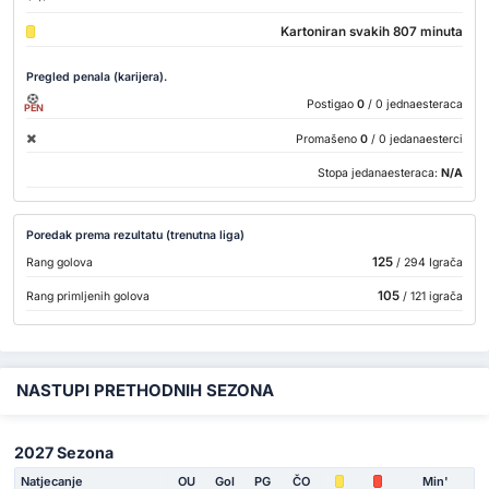
Kartoniran svakih 807 minuta
Pregled penala (karijera).
Postigao
0
/ 0 jednaesteraca
PEN
Promašeno
0
/ 0 jedanaesterci
Stopa jedanaesteraca:
N/A
Poredak prema rezultatu (trenutna liga)
125
Rang golova
/ 294 Igrača
105
Rang primljenih golova
/ 121 igrača
NASTUPI PRETHODNIH SEZONA
2027 Sezona
Natjecanje
OU
Gol
PG
ČO
Min'