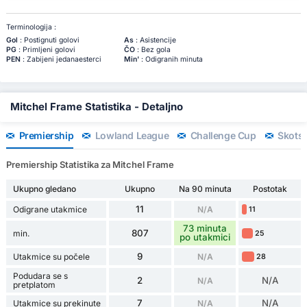
Terminologija :
Gol
: Postignuti golovi
As
: Asistencije
PG
: Primljeni golovi
ČO
: Bez gola
PEN
: Zabijeni jedanaesterci
Min'
: Odigranih minuta
Mitchel Frame Statistika - Detaljno
Premiership
Lowland League
Challenge Cup
Škotsk
Premiership Statistika za Mitchel Frame
Ukupno gledano
Ukupno
Na 90 minuta
Postotak
11
Odigrane utakmice
N/A
11
73 minuta
807
min.
25
po utakmici
9
Utakmice su počele
N/A
28
Podudara se s
2
N/A
N/A
pretplatom
7
N/A
Utakmice su prekinute
N/A