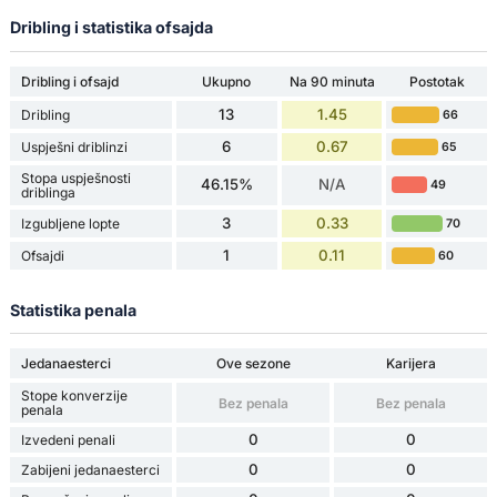
Dribling i statistika ofsajda
Dribling i ofsajd
Ukupno
Na 90 minuta
Postotak
13
1.45
Dribling
66
6
0.67
Uspješni driblinzi
65
Stopa uspješnosti
46.15%
N/A
49
driblinga
3
0.33
Izgubljene lopte
70
1
0.11
Ofsajdi
60
Statistika penala
Jedanaesterci
Ove sezone
Karijera
Stope konverzije
Bez penala
Bez penala
penala
0
0
Izvedeni penali
0
0
Zabijeni jedanaesterci