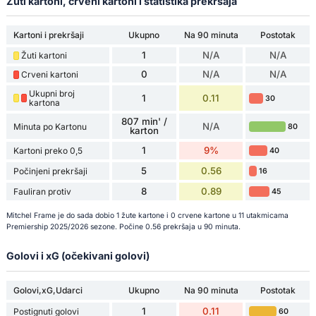
Žuti kartoni, crveni kartoni i statistika prekršaja
Kartoni i prekršaji
Ukupno
Na 90 minuta
Postotak
1
N/A
N/A
Žuti kartoni
0
N/A
N/A
Crveni kartoni
Ukupni broj
1
0.11
30
kartona
807 min' /
N/A
Minuta po Kartonu
80
karton
1
9%
Kartoni preko 0,5
40
5
0.56
Počinjeni prekršaji
16
8
0.89
Fauliran protiv
45
Mitchel Frame je do sada dobio 1 žute kartone i 0 crvene kartone u 11 utakmicama
Premiership 2025/2026 sezone. Počine 0.56 prekršaja u 90 minuta.
Golovi i xG (očekivani golovi)
Golovi,xG,Udarci
Ukupno
Na 90 minuta
Postotak
1
0.11
Postignuti golovi
60