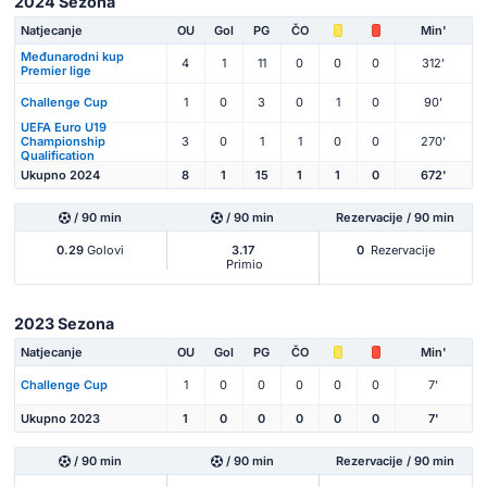
2024 Sezona
Natjecanje
OU
Gol
PG
ČO
Min'
Međunarodni kup
4
1
11
0
0
0
312'
Premier lige
Challenge Cup
1
0
3
0
1
0
90'
UEFA Euro U19
Championship
3
0
1
1
0
0
270'
Qualification
Ukupno 2024
8
1
15
1
1
0
672'
/ 90 min
/ 90 min
Rezervacije / 90 min
0.29
Golovi
3.17
0
Rezervacije
Primio
2023 Sezona
Natjecanje
OU
Gol
PG
ČO
Min'
Challenge Cup
1
0
0
0
0
0
7'
Ukupno 2023
1
0
0
0
0
0
7'
/ 90 min
/ 90 min
Rezervacije / 90 min