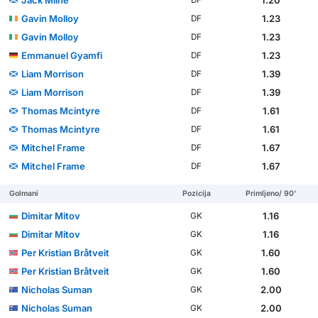
Jack Milne
1.20
DF
Gavin Molloy
1.23
DF
Gavin Molloy
1.23
DF
Emmanuel Gyamfi
1.23
DF
Liam Morrison
1.39
DF
Liam Morrison
1.39
DF
Thomas Mcintyre
1.61
DF
Thomas Mcintyre
1.61
DF
Mitchel Frame
1.67
DF
Mitchel Frame
1.67
DF
Golmani
Pozicija
Primljeno/ 90'
Dimitar Mitov
1.16
GK
Dimitar Mitov
1.16
GK
Per Kristian Bråtveit
1.60
GK
Per Kristian Bråtveit
1.60
GK
Nicholas Suman
2.00
GK
Nicholas Suman
2.00
GK