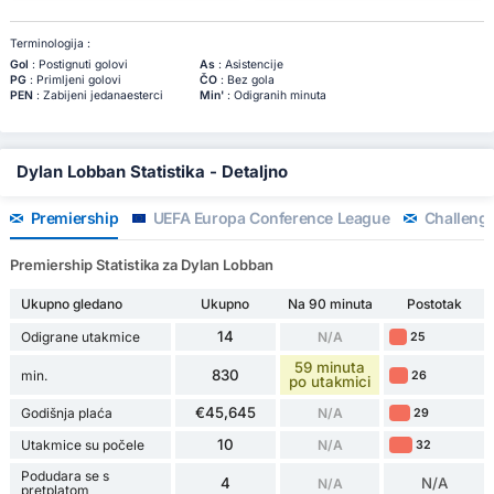
Terminologija :
Gol
: Postignuti golovi
As
: Asistencije
PG
: Primljeni golovi
ČO
: Bez gola
PEN
: Zabijeni jedanaesterci
Min'
: Odigranih minuta
Dylan Lobban Statistika - Detaljno
Premiership
UEFA Europa Conference League
Challeng
Premiership Statistika za Dylan Lobban
Ukupno gledano
Ukupno
Na 90 minuta
Postotak
14
Odigrane utakmice
N/A
25
59 minuta
830
min.
26
po utakmici
€45,645
Godišnja plaća
N/A
29
10
Utakmice su počele
N/A
32
Podudara se s
4
N/A
N/A
pretplatom