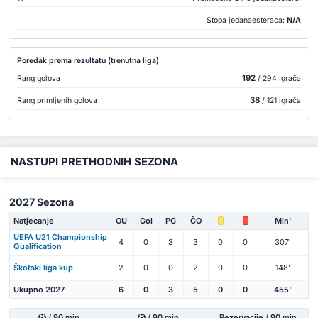
Stopa jedanaesteraca:
N/A
Poredak prema rezultatu (trenutna liga)
192
Rang golova
/ 294 Igrača
38
Rang primljenih golova
/ 121 igrača
NASTUPI PRETHODNIH SEZONA
2027 Sezona
Natjecanje
OU
Gol
PG
ČO
Min'
UEFA U21 Championship
4
0
3
3
0
0
307'
Qualification
Škotski liga kup
2
0
0
2
0
0
148'
Ukupno 2027
6
0
3
5
0
0
455'
/ 90 min
/ 90 min
Rezervacije / 90 min