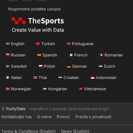
Nogometne podatke ustupio
English
Turkish
Portuguese
Russian
Spanish
French
Romanian
Swedish
Polish
German
Dutch
Italian
Thai
Croatian
Indonesian
Norwegian
Hungarian
Vietnamese
©
FootyStats
- Izgrađeno s ljubavlju prema prekrasnoj igri
Kontaktirajte nas
O nama
Pomoć
Pravila o privatnosti
Terms & Conditions (English)
News (English)