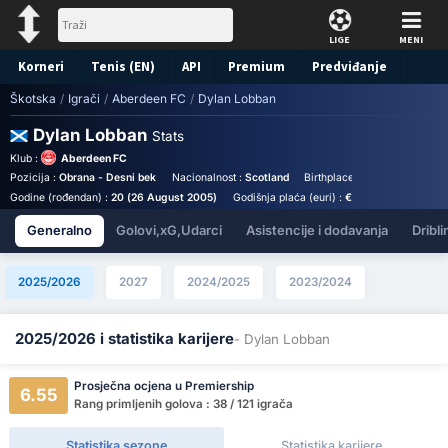
LIGE
MENI
Korneri
Tenis (EN)
API
Premium
Predviđanje
Škotska
/
Igrači
/
Aberdeen FC
/
Dylan Lobban
Dylan Lobban
Stats
Klub :
Aberdeen FC
Pozicija :
Obrana - Desni bek
Nacionalnost :
Scotland
Birthplace :
Scotland - Scotl
Godine (rođendan) :
20 (26 August 2005)
Godišnja plaća (euri) :
€45,645
Generalno
Golovi,xG,Udarci
Asistencije i dodavanja
Dribli
2025/2026
2027
2024/2025
2023/2024
2025/2026 i statistika karijere
- Dylan Lobban
Prosječna ocjena u Premiership
6.55
Rang primljenih golova : 38 / 121 igrača
Statistika sezone
Statistika karijere