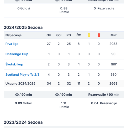
0
Golovi
0.88
0
Rezervacije
Primio
2024/2025 Sezona
Natjecanje
OU
Gol
PG
ČO
Min'
Prva liga
27
2
25
8
1
0
2033'
Challenge Cup
1
0
1
0
0
0
90'
Škotski kup
2
0
3
1
0
0
180'
Scotland Play-offs 2/3
4
0
3
2
1
0
360'
Ukupno 2024/2025
34
2
32
11
2
0
2663'
/ 90 min
/ 90 min
Rezervacije / 90 min
0.09
Golovi
1.11
0.04
Rezervacije
Primio
2023/2024 Sezona