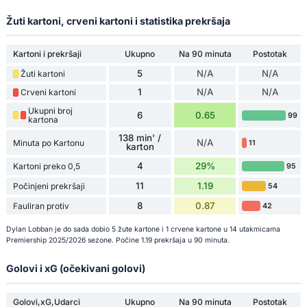
Žuti kartoni, crveni kartoni i statistika prekršaja
Kartoni i prekršaji
Ukupno
Na 90 minuta
Postotak
5
N/A
N/A
Žuti kartoni
1
N/A
N/A
Crveni kartoni
Ukupni broj
6
0.65
99
kartona
138 min' /
N/A
Minuta po Kartonu
11
karton
4
29%
Kartoni preko 0,5
95
11
1.19
Počinjeni prekršaji
54
8
0.87
Fauliran protiv
42
Dylan Lobban je do sada dobio 5 žute kartone i 1 crvene kartone u 14 utakmicama
Premiership 2025/2026 sezone. Počine 1.19 prekršaja u 90 minuta.
Golovi i xG (očekivani golovi)
Golovi,xG,Udarci
Ukupno
Na 90 minuta
Postotak