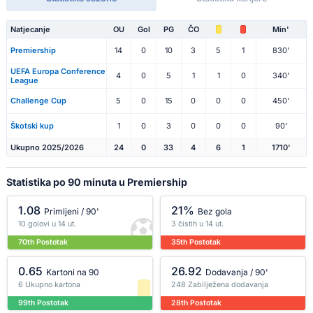
Natjecanje
OU
Gol
PG
ČO
Min'
Premiership
14
0
10
3
5
1
830'
UEFA Europa Conference
4
0
5
1
1
0
340'
League
Challenge Cup
5
0
15
0
0
0
450'
Škotski kup
1
0
3
0
0
0
90'
Ukupno 2025/2026
24
0
33
4
6
1
1710'
Statistika po 90 minuta u Premiership
1.08
21%
Primljeni / 90'
Bez gola
10 golovi u 14 ut.
3 čistih u 14 ut.
70th Postotak
35th Postotak
0.65
26.92
Kartoni na 90
Dodavanja / 90'
6 Ukupno kartona
248 Zabilježena dodavanja
99th Postotak
28th Postotak