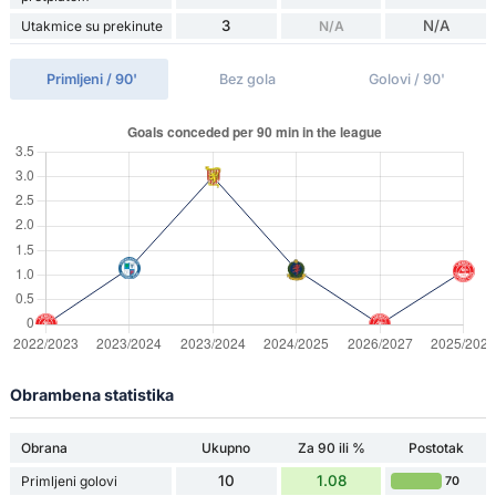
3
N/A
Utakmice su prekinute
N/A
Primljeni / 90'
Bez gola
Golovi / 90'
Obrambena statistika
Obrana
Ukupno
Za 90 ili %
Postotak
10
1.08
Primljeni golovi
70