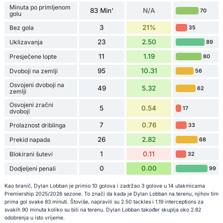
Minuta po primljenom
83 Min'
N/A
70
golu
3
21%
Bez gola
35
23
2.50
Uklizavanja
89
11
1.19
Presječene lopte
80
95
10.31
Dvoboji na zemlji
56
Osvojeni dvoboji na
49
5.32
62
zemlji
Osvojeni zračni
5
0.54
17
dvoboji
7
0.76
Prolaznost driblinga
33
26
2.82
Prekid napada
68
1
0.11
Blokirani šutevi
32
0
0.00
Dodjeljeni penali
99
Kao branič, Dylan Lobban je primio 10 golova i zadržao 3 golove u 14 utakmicama
Premiership 2025/2026 sezone. To znači da kada je Dylan Lobban na terenu, njihov tim
prima gol svake 83 minuti. Štoviše, napravili su 2.50 tackles i 1.19 interceptions za
svakih 90 minuta koliko su bili na terenu. Dylan Lobban također skuplja oko 2.82
odobrenja u isto vrijeme.