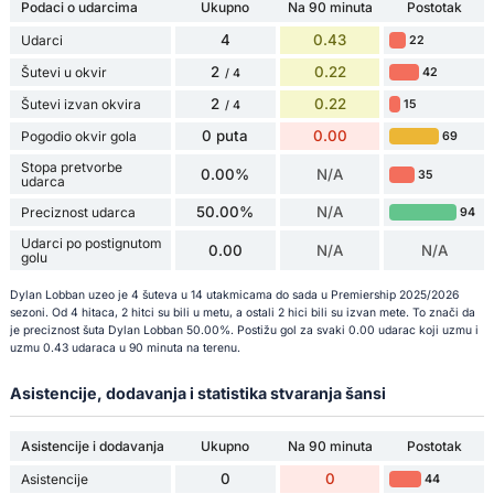
Podaci o udarcima
Ukupno
Na 90 minuta
Postotak
4
0.43
Udarci
22
2
0.22
Šutevi u okvir
42
/ 4
2
0.22
Šutevi izvan okvira
15
/ 4
0 puta
0.00
Pogodio okvir gola
69
Stopa pretvorbe
0.00%
N/A
35
udarca
50.00%
N/A
Preciznost udarca
94
Udarci po postignutom
0.00
N/A
N/A
golu
Dylan Lobban uzeo je 4 šuteva u 14 utakmicama do sada u Premiership 2025/2026
sezoni. Od 4 hitaca, 2 hitci su bili u metu, a ostali 2 hici bili su izvan mete. To znači da
je preciznost šuta Dylan Lobban 50.00%. Postižu gol za svaki 0.00 udarac koji uzmu i
uzmu 0.43 udaraca u 90 minuta na terenu.
Asistencije, dodavanja i statistika stvaranja šansi
Asistencije i dodavanja
Ukupno
Na 90 minuta
Postotak
0
0
Asistencije
44