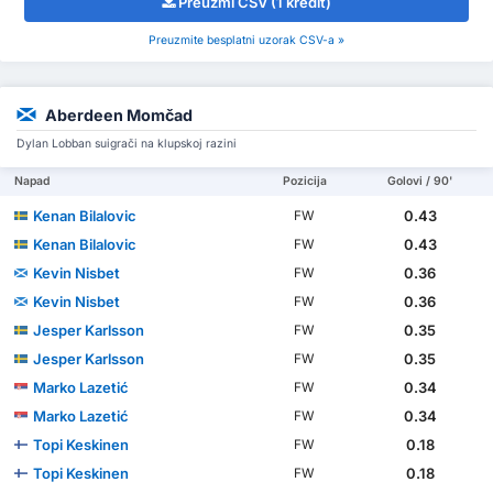
Preuzmi CSV (1 kredit)
Preuzmite besplatni uzorak CSV-a »
Aberdeen Momčad
Dylan Lobban suigrači na klupskoj razini
Napad
Pozicija
Golovi / 90'
Kenan Bilalovic
0.43
FW
Kenan Bilalovic
0.43
FW
Kevin Nisbet
0.36
FW
Kevin Nisbet
0.36
FW
Jesper Karlsson
0.35
FW
Jesper Karlsson
0.35
FW
Marko Lazetić
0.34
FW
Marko Lazetić
0.34
FW
Topi Keskinen
0.18
FW
Topi Keskinen
0.18
FW