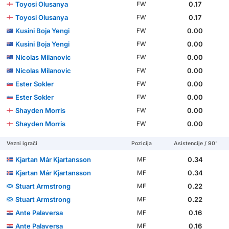
Toyosi Olusanya
0.17
FW
Toyosi Olusanya
0.17
FW
Kusini Boja Yengi
0.00
FW
Kusini Boja Yengi
0.00
FW
Nicolas Milanovic
0.00
FW
Nicolas Milanovic
0.00
FW
Ester Sokler
0.00
FW
Ester Sokler
0.00
FW
Shayden Morris
0.00
FW
Shayden Morris
0.00
FW
Vezni igrači
Pozicija
Asistencije / 90'
Kjartan Már Kjartansson
0.34
MF
Kjartan Már Kjartansson
0.34
MF
Stuart Armstrong
0.22
MF
Stuart Armstrong
0.22
MF
Ante Palaversa
0.16
MF
Ante Palaversa
0.16
MF