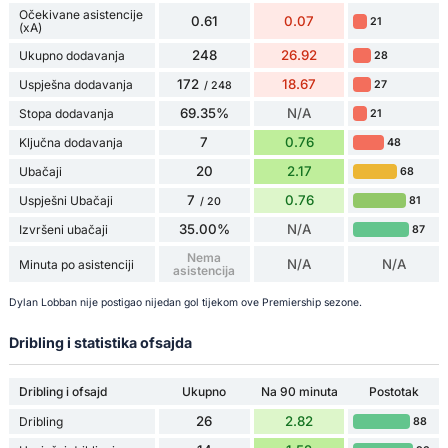
Očekivane asistencije
0.61
0.07
21
(xA)
248
26.92
Ukupno dodavanja
28
172
18.67
Uspješna dodavanja
27
/ 248
69.35%
N/A
Stopa dodavanja
21
7
0.76
Ključna dodavanja
48
20
2.17
Ubačaji
68
7
0.76
Uspješni Ubačaji
81
/ 20
35.00%
N/A
Izvršeni ubačaji
87
Nema
N/A
N/A
Minuta po asistenciji
asistencija
Dylan Lobban nije postigao nijedan gol tijekom ove Premiership sezone.
Dribling i statistika ofsajda
Dribling i ofsajd
Ukupno
Na 90 minuta
Postotak
26
2.82
Dribling
88