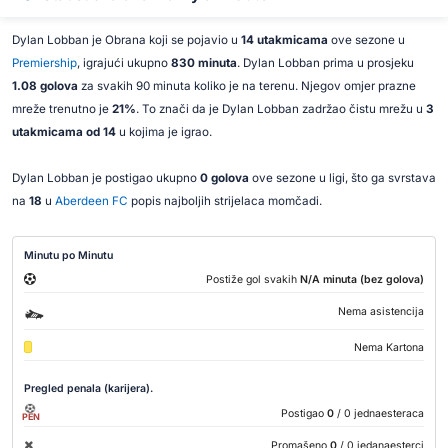
Dylan Lobban je Obrana koji se pojavio u
14 utakmicama
ove sezone u
Premiership
, igrajući ukupno
830 minuta
. Dylan Lobban prima u prosjeku
1.08 golova
za svakih 90 minuta koliko je na terenu. Njegov omjer prazne
mreže trenutno je
21%
. To znači da je Dylan Lobban zadržao čistu mrežu u
3
utakmicama od 14
u kojima je igrao.
Dylan Lobban je postigao ukupno
0 golova
ove sezone u ligi, što ga svrstava
na
18
u
Aberdeen FC
popis najboljih strijelaca momčadi.
Minutu po Minutu
Postiže gol svakih
N/A minuta (bez golova)
Nema asistencija
Nema Kartona
Pregled penala (karijera).
Postigao
0
/ 0 jednaesteraca
PEN
Promašeno
0
/ 0 jedanaesterci