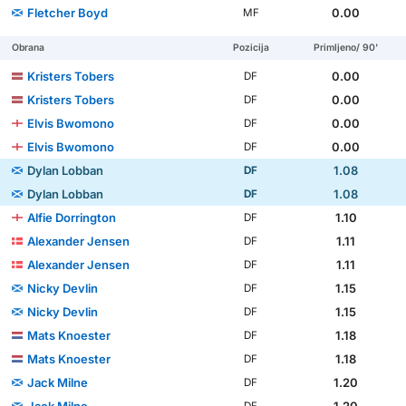
Fletcher Boyd
0.00
MF
Obrana
Pozicija
Primljeno/ 90'
Kristers Tobers
0.00
DF
Kristers Tobers
0.00
DF
Elvis Bwomono
0.00
DF
Elvis Bwomono
0.00
DF
Dylan Lobban
1.08
DF
Dylan Lobban
1.08
DF
Alfie Dorrington
1.10
DF
Alexander Jensen
1.11
DF
Alexander Jensen
1.11
DF
Nicky Devlin
1.15
DF
Nicky Devlin
1.15
DF
Mats Knoester
1.18
DF
Mats Knoester
1.18
DF
Jack Milne
1.20
DF