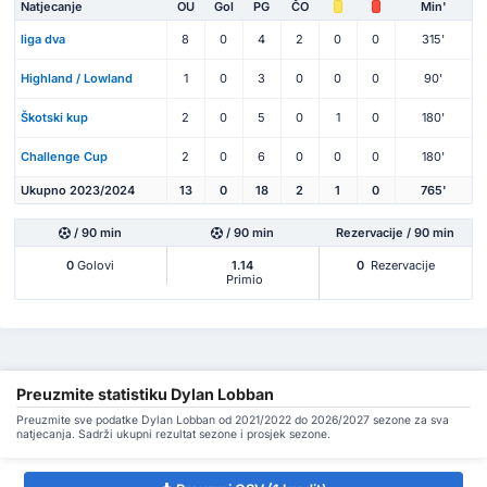
Natjecanje
OU
Gol
PG
ČO
Min'
liga dva
8
0
4
2
0
0
315'
Highland / Lowland
1
0
3
0
0
0
90'
Škotski kup
2
0
5
0
1
0
180'
Challenge Cup
2
0
6
0
0
0
180'
Ukupno 2023/2024
13
0
18
2
1
0
765'
/ 90 min
/ 90 min
Rezervacije / 90 min
0
Golovi
1.14
0
Rezervacije
Primio
Preuzmite statistiku Dylan Lobban
Preuzmite sve podatke Dylan Lobban od 2021/2022 do 2026/2027 sezone za sva
natjecanja. Sadrži ukupni rezultat sezone i prosjek sezone.