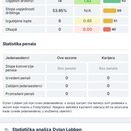
14
1.52
Uspješni driblinzi
93
Stopa uspješnosti
53.85%
N/A
69
driblinga
6
0.65
Izgubljene lopte
51
0
0.00
Ofsajdi
40
Statistika penala
Jedanaesterci
Ove sezone
Karijera
Stope konverzije
Bez penala
Bez penala
penala
0
0
Izvedeni penali
0
0
Zabijeni jedanaesterci
0
0
Promašeni penali
Dylan Lobban još nije izveo jedanaesterac u svojoj karijeri (na temelju svih podataka o
sezoni koje imamo u FootyStatsu). Njegova statistika kaznenih udaraca bit će ažurirana
kada izvede jedanaesterac u službenoj utakmici.
Statistička analiza Dylan Lobban