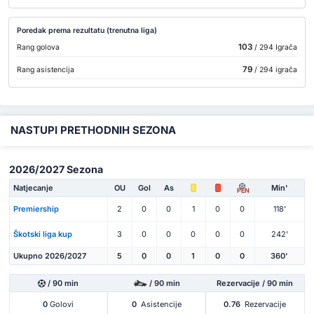
Poredak prema rezultatu (trenutna liga)
103
Rang golova
/ 294 Igrača
79
Rang asistencija
/ 294 igrača
NASTUPI PRETHODNIH SEZONA
2026/2027 Sezona
Natjecanje
OU
Gol
As
Min'
PEN
Premiership
2
0
0
1
0
0
118'
Škotski liga kup
3
0
0
0
0
0
242'
Ukupno 2026/2027
5
0
0
1
0
0
360'
/ 90 min
/ 90 min
Rezervacije / 90 min
0
Golovi
0
Asistencije
0.76
Rezervacije