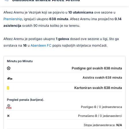
Afeez Aremu je Veznjak koji se pojavio u
10 utakmicama
ove sezone u
Premiership
, igrajući ukupno
638 minuta
. Afeez Aremu ima prosječno
0.14
asistencija
svakih 90 minuta koliko je na terenu.
Afeez Aremu je postigao ukupno
1 golova
dosad ove sezone u ligi, što ga
svrstava na
16
u
Aberdeen FC
popis najboljih strijelaca momčadi.
Minutu po Minutu
Postigne gol svakih 638 minuta
Asistira svakih 638 minuta
Kartoniran svakih 638 minuta
Pregled penala (karijera).
Postigao
0
/ 0 jednaesteraca
PEN
Promašeno
0
/ 0 jedanaesterci
Stopa jedanaesteraca:
N/A