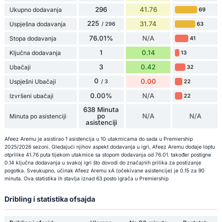
296
41.76
Ukupno dodavanja
69
225
31.74
Uspješna dodavanja
63
/ 296
76.01%
N/A
Stopa dodavanja
41
1
0.14
Ključna dodavanja
13
3
0.42
Ubačaji
32
0
0.00
Uspješni Ubačaji
22
/ 3
0.00%
N/A
Izvršeni ubačaji
22
638 Minuta
po
N/A
N/A
Minuta po asistenciji
asistenciji
Afeez Aremu je asistirao 1 asistencija u 10 utakmicama do sada u Premiership
2025/2026 sezoni. Gledajući njihov aspekt dodavanja u igri, Afeez Aremu dodaje loptu
otprilike 41.76 puta tijekom utakmice sa stopom dodavanja od 76.01. također postigne
0.14 ključna dodavanja u svakoj igri što dovodi do značajnih prilika za postizanje
pogotka. Sveukupno, učinak Afeez Aremu xA (očekivane asistencije) je 0.15 za 90
minuta. Ova statistika ih stavlja iznad 63 posto igrača u Premiership
Dribling i statistika ofsajda