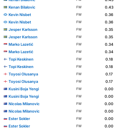
Kenan Bilalovic
0.43
FW
Kevin Nisbet
0.36
FW
Kevin Nisbet
0.36
FW
Jesper Karlsson
0.35
FW
Jesper Karlsson
0.35
FW
Marko Lazetić
0.34
FW
Marko Lazetić
0.34
FW
Topi Keskinen
0.18
FW
Topi Keskinen
0.18
FW
Toyosi Olusanya
0.17
FW
Toyosi Olusanya
0.17
FW
Kusini Boja Yengi
0.00
FW
Kusini Boja Yengi
0.00
FW
Nicolas Milanovic
0.00
FW
Nicolas Milanovic
0.00
FW
Ester Sokler
0.00
FW
Ester Sokler
0.00
FW