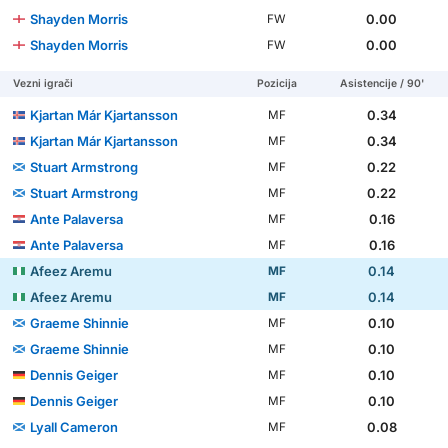
Shayden Morris
0.00
FW
Shayden Morris
0.00
FW
Vezni igrači
Pozicija
Asistencije / 90'
Kjartan Már Kjartansson
0.34
MF
Kjartan Már Kjartansson
0.34
MF
Stuart Armstrong
0.22
MF
Stuart Armstrong
0.22
MF
Ante Palaversa
0.16
MF
Ante Palaversa
0.16
MF
Afeez Aremu
0.14
MF
Afeez Aremu
0.14
MF
Graeme Shinnie
0.10
MF
Graeme Shinnie
0.10
MF
Dennis Geiger
0.10
MF
Dennis Geiger
0.10
MF
Lyall Cameron
0.08
MF