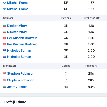
Mitchel Frame
1.67
DF
Mitchel Frame
1.67
DF
Golmani
Pozicija
Primljeno/ 90'
Dimitar Mitov
1.16
GK
Dimitar Mitov
1.16
GK
Per Kristian Bråtveit
1.60
GK
Per Kristian Bråtveit
1.60
GK
Nicholas Suman
2.00
GK
Nicholas Suman
2.00
GK
Menadžeri
Godina
Pobjede %
Stephen Robinson
28
51
%
Stephen Robinson
28
51
%
Jimmy Thelin
44
48
%
Trofeji i titule