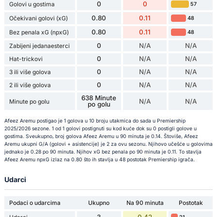
0
0
Golovi u gostima
57
0.80
0.11
Očekivani golovi (xG)
48
0.80
0.11
Bez penala xG (npxG)
48
0
N/A
N/A
Zabijeni jedanaesterci
0
N/A
N/A
Hat-trickovi
0
N/A
N/A
3 ili više golova
0
N/A
N/A
2 ili više golova
638 Minute
N/A
N/A
Minute po golu
po golu
Afeez Aremu postigao je 1 golova u 10 broju utakmica do sada u Premiership
2025/2026 sezone. 1 od 1 golovi postignuti su kod kuće dok su 0 postigli golove u
gostima. Sveukupno, broj golova Afeez Aremu u 90 minuta je 0.14. Štoviše, Afeez
Aremu ukupni G/A (golovi + asistencije) je 2 za ovu sezonu. Njihovo učešće u golovima
jednako je 0.28 po 90 minuta. Njihov xG bez penala po 90 minuta je 0.11. To stavlja
Afeez Aremu npxG izlaz na 0.80 što ih stavlja u 48 postotak Premiership igrača.
Udarci
Podaci o udarcima
Ukupno
Na 90 minuta
Postotak