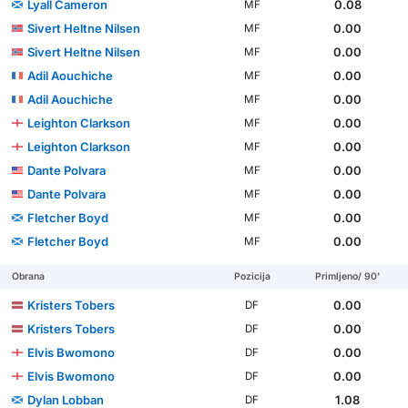
Lyall Cameron
0.08
MF
Sivert Heltne Nilsen
0.00
MF
Sivert Heltne Nilsen
0.00
MF
Adil Aouchiche
0.00
MF
Adil Aouchiche
0.00
MF
Leighton Clarkson
0.00
MF
Leighton Clarkson
0.00
MF
Dante Polvara
0.00
MF
Dante Polvara
0.00
MF
Fletcher Boyd
0.00
MF
Fletcher Boyd
0.00
MF
Obrana
Pozicija
Primljeno/ 90'
Kristers Tobers
0.00
DF
Kristers Tobers
0.00
DF
Elvis Bwomono
0.00
DF
Elvis Bwomono
0.00
DF
Dylan Lobban
1.08
DF