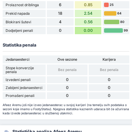
6
0.85
Prolaznost driblinga
25
18
2.54
Prekid napada
64
4
0.56
Blokirani šutevi
80
0
0.00
Dodjeljeni penali
99
Statistika penala
Jedanaesterci
Ove sezone
Karijera
Stope konverzije
Bez penala
Bez penala
penala
0
0
Izvedeni penali
0
0
Zabijeni jedanaesterci
0
0
Promašeni penali
Afeez Aremu još nije izveo jedanaesterac u svojoj karijeri (na temelju svih podataka o
sezoni koje imamo u FootyStatsu). Njegova statistika kaznenih udaraca bit će ažurirana
kada izvede jedanaesterac u službenoj utakmici.
Statistička analiza Afeez Aremu