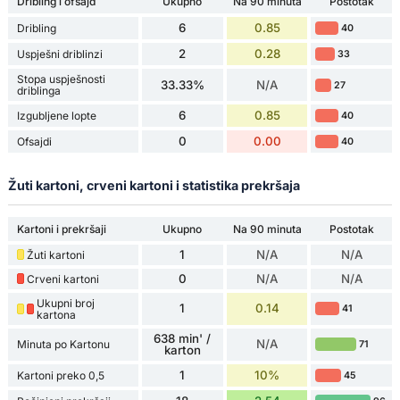
Dribling i ofsajd
Ukupno
Na 90 minuta
Postotak
6
0.85
Dribling
40
2
0.28
Uspješni driblinzi
33
Stopa uspješnosti
33.33%
N/A
27
driblinga
6
0.85
Izgubljene lopte
40
0
0.00
Ofsajdi
40
Žuti kartoni, crveni kartoni i statistika prekršaja
Kartoni i prekršaji
Ukupno
Na 90 minuta
Postotak
1
N/A
N/A
Žuti kartoni
0
N/A
N/A
Crveni kartoni
Ukupni broj
1
0.14
41
kartona
638 min' /
N/A
Minuta po Kartonu
71
karton
1
10%
Kartoni preko 0,5
45