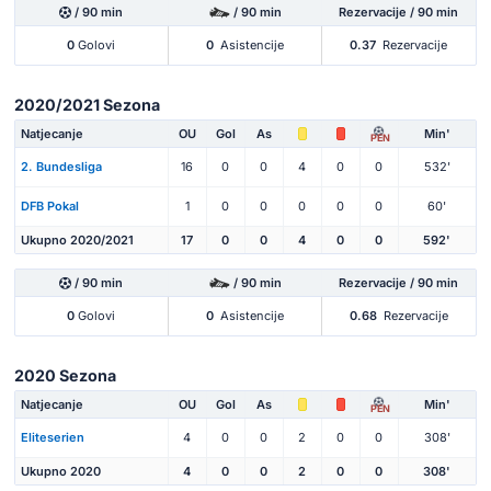
/ 90 min
/ 90 min
Rezervacije / 90 min
0
Golovi
0
Asistencije
0.37
Rezervacije
2020/2021 Sezona
Natjecanje
OU
Gol
As
Min'
PEN
2. Bundesliga
16
0
0
4
0
0
532'
DFB Pokal
1
0
0
0
0
0
60'
Ukupno 2020/2021
17
0
0
4
0
0
592'
/ 90 min
/ 90 min
Rezervacije / 90 min
0
Golovi
0
Asistencije
0.68
Rezervacije
2020 Sezona
Natjecanje
OU
Gol
As
Min'
PEN
Eliteserien
4
0
0
2
0
0
308'
Ukupno 2020
4
0
0
2
0
0
308'