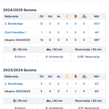
2024/2025 Sezona
Natjecanje
OU
Gol
As
Min'
PEN
2. Bundesliga
12
0
0
4
0
0
653'
Club Friendlies 1
1
0
0
1
0
0
44'
Ukupno 2024/2025
13
0
0
5
0
0
697'
/ 90 min
/ 90 min
Rezervacije / 90 min
0
Golovi
0
Asistencije
0.55
Rezervacije
2023/2024 Sezona
Natjecanje
OU
Gol
As
Min'
PEN
2. Bundesliga
5
0
0
1
1
0
83'
Ukupno 2023/2024
5
0
0
1
1
0
83'
/ 90 min
/ 90 min
Rezervacije / 90 min
0
Golovi
0
Asistencije
2.17
Rezervacije