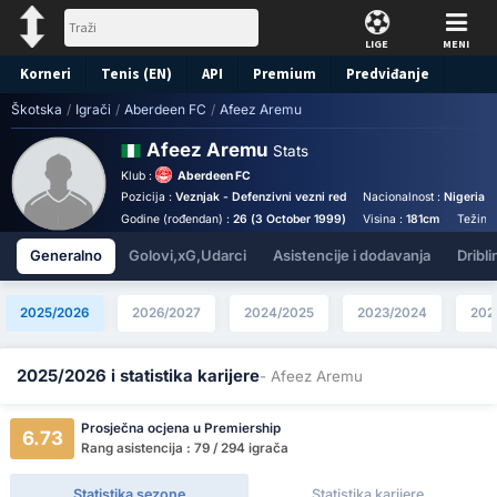
LIGE
MENI
Korneri
Tenis (EN)
API
Premium
Predviđanje
Škotska
/
Igrači
/
Aberdeen FC
/
Afeez Aremu
Afeez Aremu
Stats
Klub :
Aberdeen FC
Pozicija :
Veznjak - Defenzivni vezni red
Nacionalnost :
Nigeria
Godine (rođendan) :
26 (3 October 1999)
Visina :
181cm
Težina
Generalno
Golovi,xG,Udarci
Asistencije i dodavanja
Dribli
2025/2026
2026/2027
2024/2025
2023/2024
202
2025/2026 i statistika karijere
- Afeez Aremu
Prosječna ocjena u Premiership
6.73
Rang asistencija : 79 / 294 igrača
Statistika sezone
Statistika karijere