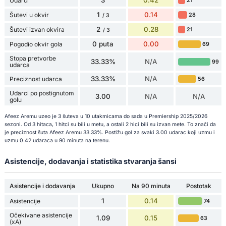
3
0.42
Udarci
21
1
0.14
Šutevi u okvir
28
/ 3
2
0.28
Šutevi izvan okvira
21
/ 3
0 puta
0.00
Pogodio okvir gola
69
Stopa pretvorbe
33.33%
N/A
99
udarca
33.33%
N/A
Preciznost udarca
56
Udarci po postignutom
3.00
N/A
N/A
golu
Afeez Aremu uzeo je 3 šuteva u 10 utakmicama do sada u Premiership 2025/2026
sezoni. Od 3 hitaca, 1 hitci su bili u metu, a ostali 2 hici bili su izvan mete. To znači da
je preciznost šuta Afeez Aremu 33.33%. Postižu gol za svaki 3.00 udarac koji uzmu i
uzmu 0.42 udaraca u 90 minuta na terenu.
Asistencije, dodavanja i statistika stvaranja šansi
Asistencije i dodavanja
Ukupno
Na 90 minuta
Postotak
1
0.14
Asistencije
74
Očekivane asistencije
1.09
0.15
63
(xA)