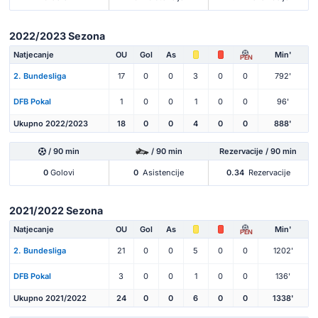
2022/2023 Sezona
Natjecanje
OU
Gol
As
Min'
PEN
2. Bundesliga
17
0
0
3
0
0
792'
DFB Pokal
1
0
0
1
0
0
96'
Ukupno 2022/2023
18
0
0
4
0
0
888'
/ 90 min
/ 90 min
Rezervacije / 90 min
0
Golovi
0
Asistencije
0.34
Rezervacije
2021/2022 Sezona
Natjecanje
OU
Gol
As
Min'
PEN
2. Bundesliga
21
0
0
5
0
0
1202'
DFB Pokal
3
0
0
1
0
0
136'
Ukupno 2021/2022
24
0
0
6
0
0
1338'