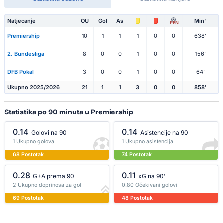
Natjecanje
OU
Gol
As
Min'
PEN
Premiership
10
1
1
1
0
0
638'
2. Bundesliga
8
0
0
1
0
0
156'
DFB Pokal
3
0
0
1
0
0
64'
Ukupno 2025/2026
21
1
1
3
0
0
858'
Statistika po 90 minuta u Premiership
0.14
0.14
Golovi na 90
Asistencije na 90
1 Ukupno golova
1 Ukupno asistencija
68 Postotak
74 Postotak
0.28
0.11
G+A prema 90
xG na 90'
2 Ukupno doprinosa za gol
0.80 Očekivani golovi
69 Postotak
48 Postotak