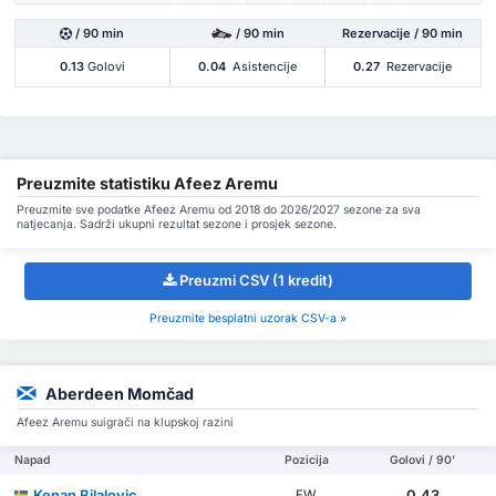
/ 90 min
/ 90 min
Rezervacije / 90 min
0.13
Golovi
0.04
Asistencije
0.27
Rezervacije
Preuzmite statistiku Afeez Aremu
Preuzmite sve podatke Afeez Aremu od 2018 do 2026/2027 sezone za sva
natjecanja. Sadrži ukupni rezultat sezone i prosjek sezone.
Preuzmi CSV (1 kredit)
Preuzmite besplatni uzorak CSV-a »
Aberdeen Momčad
Afeez Aremu suigrači na klupskoj razini
Napad
Pozicija
Golovi / 90'
Kenan Bilalovic
0.43
FW