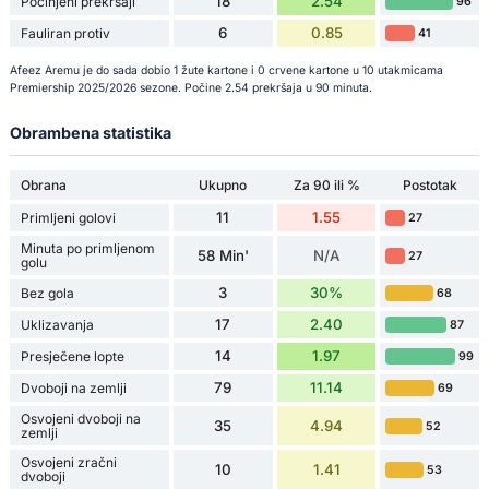
18
2.54
Počinjeni prekršaji
96
6
0.85
Fauliran protiv
41
Afeez Aremu je do sada dobio 1 žute kartone i 0 crvene kartone u 10 utakmicama
Premiership 2025/2026 sezone. Počine 2.54 prekršaja u 90 minuta.
Obrambena statistika
Obrana
Ukupno
Za 90 ili %
Postotak
11
1.55
Primljeni golovi
27
Minuta po primljenom
58 Min'
N/A
27
golu
3
30%
Bez gola
68
17
2.40
Uklizavanja
87
14
1.97
Presječene lopte
99
79
11.14
Dvoboji na zemlji
69
Osvojeni dvoboji na
35
4.94
52
zemlji
Osvojeni zračni
10
1.41
53
dvoboji