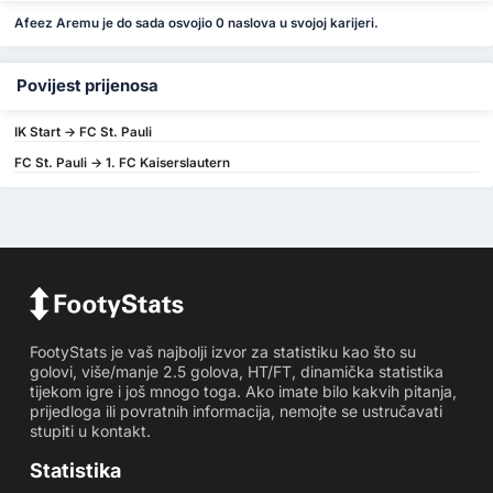
Afeez Aremu je do sada osvojio 0 naslova u svojoj karijeri.
Povijest prijenosa
IK Start -> FC St. Pauli
FC St. Pauli -> 1. FC Kaiserslautern
FootyStats je vaš najbolji izvor za statistiku kao što su
golovi, više/manje 2.5 golova, HT/FT, dinamička statistika
tijekom igre i još mnogo toga. Ako imate bilo kakvih pitanja,
prijedloga ili povratnih informacija, nemojte se ustručavati
stupiti u kontakt.
Statistika