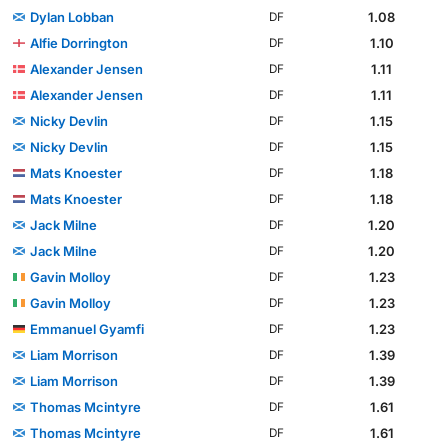
Dylan Lobban
1.08
DF
Alfie Dorrington
1.10
DF
Alexander Jensen
1.11
DF
Alexander Jensen
1.11
DF
Nicky Devlin
1.15
DF
Nicky Devlin
1.15
DF
Mats Knoester
1.18
DF
Mats Knoester
1.18
DF
Jack Milne
1.20
DF
Jack Milne
1.20
DF
Gavin Molloy
1.23
DF
Gavin Molloy
1.23
DF
Emmanuel Gyamfi
1.23
DF
Liam Morrison
1.39
DF
Liam Morrison
1.39
DF
Thomas Mcintyre
1.61
DF
Thomas Mcintyre
1.61
DF