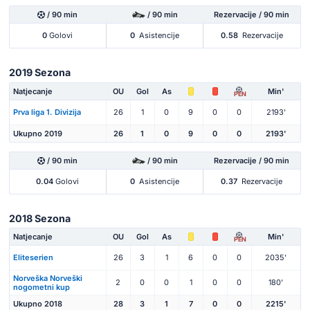
/ 90 min
/ 90 min
Rezervacije / 90 min
0
Golovi
0
Asistencije
0.58
Rezervacije
2019 Sezona
Natjecanje
OU
Gol
As
Min'
PEN
Prva liga 1. Divizija
26
1
0
9
0
0
2193'
Ukupno 2019
26
1
0
9
0
0
2193'
/ 90 min
/ 90 min
Rezervacije / 90 min
0.04
Golovi
0
Asistencije
0.37
Rezervacije
2018 Sezona
Natjecanje
OU
Gol
As
Min'
PEN
Eliteserien
26
3
1
6
0
0
2035'
Norveška Norveški
2
0
0
1
0
0
180'
nogometni kup
Ukupno 2018
28
3
1
7
0
0
2215'