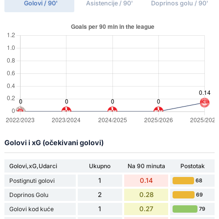
Golovi / 90'
Asistencije / 90'
Doprinos golu / 90'
Golovi i xG (očekivani golovi)
Golovi,xG,Udarci
Ukupno
Na 90 minuta
Postotak
1
0.14
Postignuti golovi
68
2
0.28
Doprinos Golu
69
1
0.27
Golovi kod kuće
79