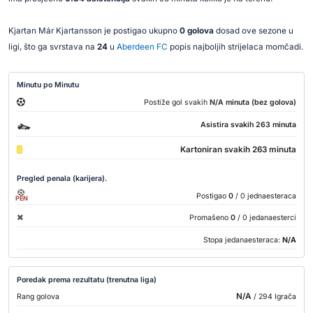
Kjartan Már Kjartansson je postigao ukupno
0 golova
dosad ove sezone u
ligi, što ga svrstava na
24
u
Aberdeen FC
popis najboljih strijelaca momčadi.
Minutu po Minutu
Postiže gol svakih
N/A minuta (bez golova)
Asistira svakih 263 minuta
Kartoniran svakih 263 minuta
Pregled penala (karijera).
Postigao
0
/ 0 jednaesteraca
PEN
Promašeno
0
/ 0 jedanaesterci
Stopa jedanaesteraca:
N/A
Poredak prema rezultatu (trenutna liga)
N/A
Rang golova
/ 294 Igrača