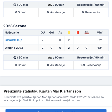
/ 90 min
/ 90 min
Rezervacije / 90 min
0
Golovi
0
Asistencije
0
Rezervacije
2023 Sezona
Natjecanje
OU
Gol
As
Min'
PEN
Islandski kup
2
0
0
2
0
0
62'
Ukupno 2023
2
0
0
2
0
0
62'
/ 90 min
/ 90 min
Rezervacije / 90 min
0
Golovi
0
Asistencije
2.9
Rezervacije
Preuzmite statistiku Kjartan Már Kjartansson
Preuzmite sve podatke Kjartan Már Kjartansson od 2023 do 2026/2027 sezone za
sva natjecanja. Sadrži ukupni rezultat sezone i prosjek sezone.