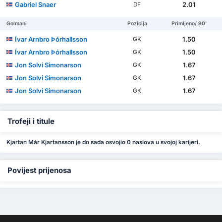
Gabriel Snaer
2.01
DF
Golmani
Pozicija
Primljeno/ 90'
Ívar Arnbro Þórhallsson
1.50
GK
Ívar Arnbro Þórhallsson
1.50
GK
Jon Solvi Simonarson
1.67
GK
Jon Solvi Simonarson
1.67
GK
Jon Solvi Simonarson
1.67
GK
Trofeji i titule
Kjartan Már Kjartansson je do sada osvojio 0 naslova u svojoj karijeri.
Povijest prijenosa