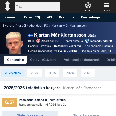
LIGE
MENI
Korneri
Tenis (EN)
API
Premium
Predviđanje
Škotska
/
Igrači
/
Aberdeen FC
/
Kjartan Már Kjartansson
Kjartan Már Kjartansson
Stats
Klub :
Aberdeen FC
Reprezentacija :
Iceland Under 19
Pozicija :
Veznjak - Defenzivni vezni red
Nacionalnost :
Iceland
Godine (rođendan) :
19 (14 July 2006)
Godišnja plaća (euri) :
€59
Generalno
Golovi,xG,Udarci
Asistencije i dodavanja
Dribli
2025/2026
2027
2025
2024
2023
2025/2026 i statistika karijere
- Kjartan Már Kjartansson
Prosječna ocjena u Premiership
6.57
Rang asistencija : -1 / 294 igrača
Statistika sezone
Statistika karijere