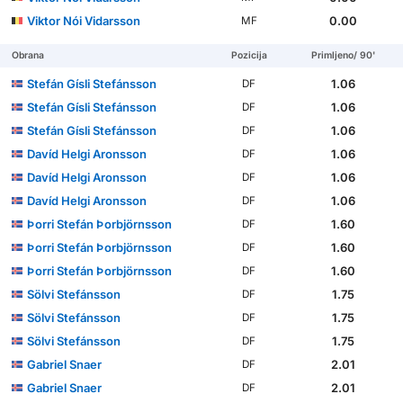
Viktor Nói Vidarsson
0.00
MF
Obrana
Pozicija
Primljeno/ 90'
Stefán Gísli Stefánsson
1.06
DF
Stefán Gísli Stefánsson
1.06
DF
Stefán Gísli Stefánsson
1.06
DF
Davíd Helgi Aronsson
1.06
DF
Davíd Helgi Aronsson
1.06
DF
Davíd Helgi Aronsson
1.06
DF
Þorri Stefán Þorbjörnsson
1.60
DF
Þorri Stefán Þorbjörnsson
1.60
DF
Þorri Stefán Þorbjörnsson
1.60
DF
Sölvi Stefánsson
1.75
DF
Sölvi Stefánsson
1.75
DF
Sölvi Stefánsson
1.75
DF
Gabriel Snaer
2.01
DF
Gabriel Snaer
2.01
DF