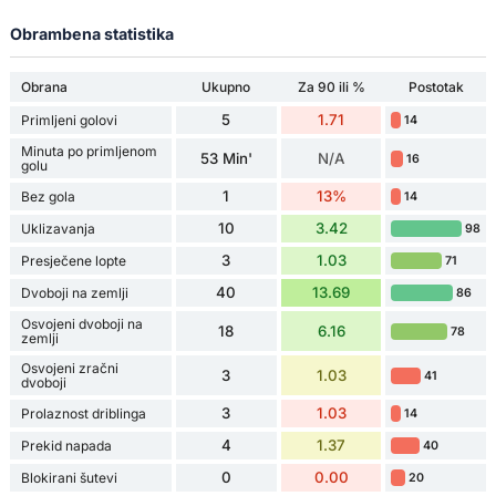
Obrambena statistika
Obrana
Ukupno
Za 90 ili %
Postotak
5
1.71
Primljeni golovi
14
Minuta po primljenom
53 Min'
N/A
16
golu
1
13%
Bez gola
14
10
3.42
Uklizavanja
98
3
1.03
Presječene lopte
71
40
13.69
Dvoboji na zemlji
86
Osvojeni dvoboji na
18
6.16
78
zemlji
Osvojeni zračni
3
1.03
41
dvoboji
3
1.03
Prolaznost driblinga
14
4
1.37
Prekid napada
40
0
0.00
Blokirani šutevi
20