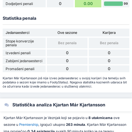
0
0.00
Dodjeljeni penali
99
Statistika penala
Jedanaesterci
Ove sezone
Karijera
Stope konverzije
Bez penala
Bez penala
penala
0
0
Izvedeni penali
0
0
Zabijeni jedanaesterci
0
0
Promašeni penali
Kjartan Már Kjartansson još nije izveo jedanaesterac u svojoj karijeri (na temelju svih
podataka o sezoni koje imamo u FootyStatsu). Njegova statistika kaznenih udaraca bit
će ažurirana kada izvede jedanaesterac u službenoj utakmici.
Statistička analiza Kjartan Már Kjartansson
Kjartan Már Kjartansson je Veznjak koji se pojavio u
8 utakmicama
ove
sezone u
Premiership
, igrajući ukupno
263 minuta
. Kjartan Már Kjartansson
ima prosječno
0.34 asistencija
svakih 90 minuta koliko je na terenu.