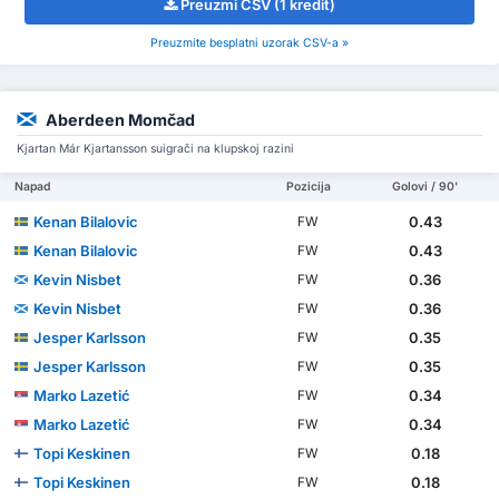
Preuzmi CSV (1 kredit)
Preuzmite besplatni uzorak CSV-a »
Aberdeen Momčad
Kjartan Már Kjartansson suigrači na klupskoj razini
Napad
Pozicija
Golovi / 90'
Kenan Bilalovic
0.43
FW
Kenan Bilalovic
0.43
FW
Kevin Nisbet
0.36
FW
Kevin Nisbet
0.36
FW
Jesper Karlsson
0.35
FW
Jesper Karlsson
0.35
FW
Marko Lazetić
0.34
FW
Marko Lazetić
0.34
FW
Topi Keskinen
0.18
FW
Topi Keskinen
0.18
FW