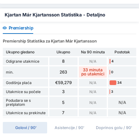
Kjartan Már Kjartansson Statistika - Detaljno
Premiership
Premiership Statistika za Kjartan Már Kjartansson
Ukupno gledano
Ukupno
Na 90 minuta
Postotak
8
Odigrane utakmice
N/A
4
33 minuta
263
min.
0
po utakmici
€59,279
Godišnja plaća
N/A
34
3
Utakmice su počele
N/A
3
Podudara se s
5
N/A
N/A
pretplatom
7
N/A
Utakmice su prekinute
N/A
Golovi / 90'
Asistencije / 90'
Doprinos golu / 90'