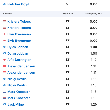
Fletcher Boyd
0.00
MF
Obrana
Pozicija
Primljeno/ 90'
Kristers Tobers
0.00
DF
Kristers Tobers
0.00
DF
Elvis Bwomono
0.00
DF
Elvis Bwomono
0.00
DF
Dylan Lobban
1.08
DF
Dylan Lobban
1.08
DF
Alfie Dorrington
1.10
DF
Alexander Jensen
1.11
DF
Alexander Jensen
1.11
DF
Nicky Devlin
1.15
DF
Nicky Devlin
1.15
DF
Mats Knoester
1.18
DF
Mats Knoester
1.18
DF
Jack Milne
1.20
DF