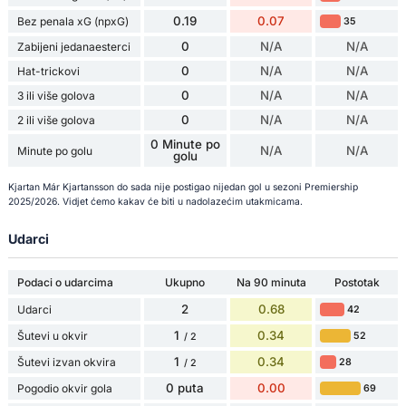
0.19
0.07
Bez penala xG (npxG)
35
0
N/A
N/A
Zabijeni jedanaesterci
0
N/A
N/A
Hat-trickovi
0
N/A
N/A
3 ili više golova
0
N/A
N/A
2 ili više golova
0 Minute po
N/A
N/A
Minute po golu
golu
Kjartan Már Kjartansson do sada nije postigao nijedan gol u sezoni Premiership
2025/2026. Vidjet ćemo kakav će biti u nadolazećim utakmicama.
Udarci
Podaci o udarcima
Ukupno
Na 90 minuta
Postotak
2
0.68
Udarci
42
1
0.34
Šutevi u okvir
52
/ 2
1
0.34
Šutevi izvan okvira
28
/ 2
0 puta
0.00
Pogodio okvir gola
69