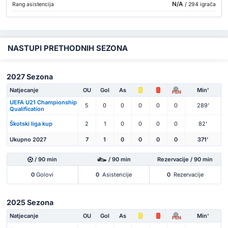
N/A
Rang asistencija
/ 294 igrača
NASTUPI PRETHODNIH SEZONA
2027 Sezona
Natjecanje
OU
Gol
As
Min'
PEN
UEFA U21 Championship
5
0
0
0
0
0
289'
Qualification
Škotski liga kup
2
1
0
0
0
0
82'
Ukupno 2027
7
1
0
0
0
0
371'
/ 90 min
/ 90 min
Rezervacije / 90 min
0
Golovi
0
Asistencije
0
Rezervacije
2025 Sezona
Natjecanje
OU
Gol
As
Min'
PEN