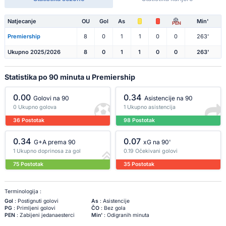
Natjecanje
OU
Gol
As
Min'
PEN
Premiership
8
0
1
1
0
0
263'
Ukupno 2025/2026
8
0
1
1
0
0
263'
Statistika po 90 minuta u Premiership
0.00
0.34
Golovi na 90
Asistencije na 90
0 Ukupno golova
1 Ukupno asistencija
36 Postotak
98 Postotak
0.34
0.07
G+A prema 90
xG na 90'
1 Ukupno doprinosa za gol
0.19 Očekivani golovi
75 Postotak
35 Postotak
Terminologija :
Gol
: Postignuti golovi
As
: Asistencije
PG
: Primljeni golovi
ČO
: Bez gola
PEN
: Zabijeni jedanaesterci
Min'
: Odigranih minuta