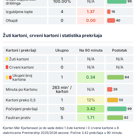
100.00%
N/A
99
driblinga
4
1.37
Izgubljene lopte
16
0
0.00
Ofsajdi
40
Žuti kartoni, crveni kartoni i statistika prekršaja
Kartoni i prekršaji
Ukupno
Na 90 minuta
Postotak
1
N/A
N/A
Žuti kartoni
0
N/A
N/A
Crveni kartoni
Ukupni broj
1
0.34
84
kartona
263 min' /
N/A
Minuta po Kartonu
26
karton
1
12%
Kartoni preko 0,5
55
10
3.42
Počinjeni prekršaji
99
5
1.71
Fauliran protiv
82
Kjartan Már Kjartansson je do sada dobio 1 žute kartone i 0 crvene kartone u 8
utakmicama Premiership 2025/2026 sezone. Počine 3.42 prekršaja u 90 minuta.