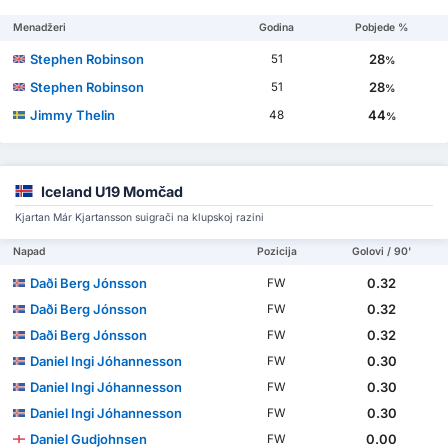
Menadžeri
Godina
Pobjede %
Stephen Robinson
28
51
%
Stephen Robinson
28
51
%
Jimmy Thelin
44
48
%
Iceland U19 Momčad
Kjartan Már Kjartansson suigrači na klupskoj razini
Napad
Pozicija
Golovi / 90'
Daði Berg Jónsson
0.32
FW
Daði Berg Jónsson
0.32
FW
Daði Berg Jónsson
0.32
FW
Daniel Ingi Jóhannesson
0.30
FW
Daniel Ingi Jóhannesson
0.30
FW
Daniel Ingi Jóhannesson
0.30
FW
Daniel Gudjohnsen
0.00
FW