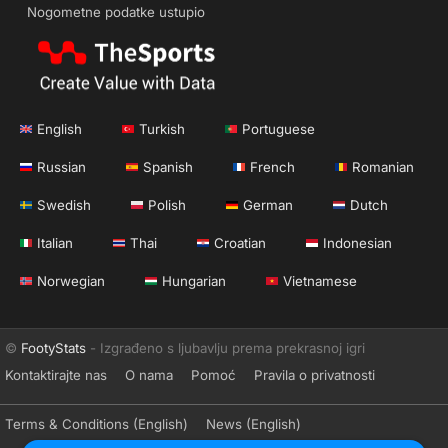
Nogometne podatke ustupio
English
Turkish
Portuguese
Russian
Spanish
French
Romanian
Swedish
Polish
German
Dutch
Italian
Thai
Croatian
Indonesian
Norwegian
Hungarian
Vietnamese
©
FootyStats
- Izgrađeno s ljubavlju prema prekrasnoj igri
Kontaktirajte nas
O nama
Pomoć
Pravila o privatnosti
Terms & Conditions (English)
News (English)