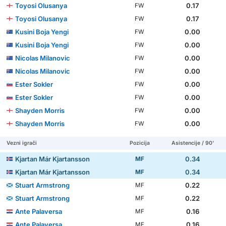
Toyosi Olusanya
0.17
FW
Toyosi Olusanya
0.17
FW
Kusini Boja Yengi
0.00
FW
Kusini Boja Yengi
0.00
FW
Nicolas Milanovic
0.00
FW
Nicolas Milanovic
0.00
FW
Ester Sokler
0.00
FW
Ester Sokler
0.00
FW
Shayden Morris
0.00
FW
Shayden Morris
0.00
FW
Vezni igrači
Pozicija
Asistencije / 90'
Kjartan Már Kjartansson
0.34
MF
Kjartan Már Kjartansson
0.34
MF
Stuart Armstrong
0.22
MF
Stuart Armstrong
0.22
MF
Ante Palaversa
0.16
MF
Ante Palaversa
0.16
MF