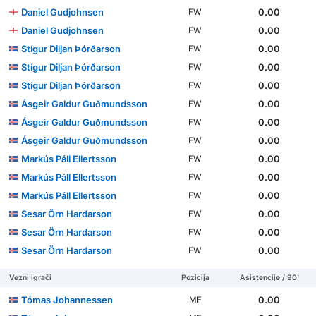
Daniel Gudjohnsen
0.00
FW
Daniel Gudjohnsen
0.00
FW
Stígur Diljan Þórðarson
0.00
FW
Stígur Diljan Þórðarson
0.00
FW
Stígur Diljan Þórðarson
0.00
FW
Ásgeir Galdur Guðmundsson
0.00
FW
Ásgeir Galdur Guðmundsson
0.00
FW
Ásgeir Galdur Guðmundsson
0.00
FW
Markús Páll Ellertsson
0.00
FW
Markús Páll Ellertsson
0.00
FW
Markús Páll Ellertsson
0.00
FW
Sesar Örn Hardarson
0.00
FW
Sesar Örn Hardarson
0.00
FW
Sesar Örn Hardarson
0.00
FW
Vezni igrači
Pozicija
Asistencije / 90'
Tómas Johannessen
0.00
MF