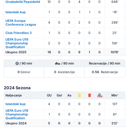
Úrvalsdeild Pepsideild
10
0
0
4
0
0
648'
Islandski kup
1
0
0
1
1
0
-19'
UEFA Europa
4
0
0
2
0
0
288'
Conference League
Club Friendlies 3
1
0
0
0
0
0
25'
UEFA Euro U19
Championship
2
0
0
2
0
0
136'
Qualification
Ukupno 2025
18
0
0
9
1
0
1078'
/ 90 min
/ 90 min
Rezervacije / 90 min
0
Golovi
0
Asistencije
0.56
Rezervacije
2024 Sezona
Natjecanje
OU
Gol
As
Min'
PEN
Islandski kup
4
0
0
0
0
0
131'
UEFA Euro U19
Championship
1
0
0
0
0
0
81'
Qualification
Ukupno 2024
5
0
0
0
0
0
212'