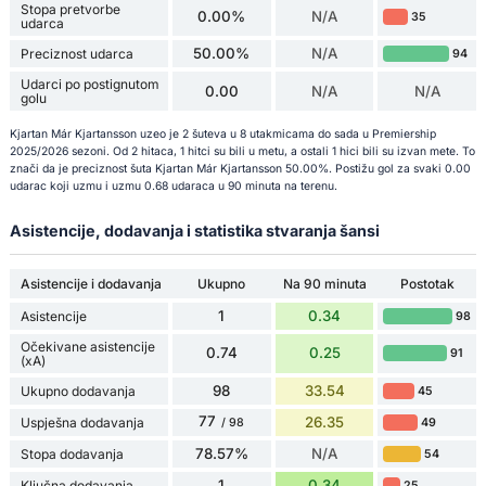
Stopa pretvorbe
0.00%
N/A
35
udarca
50.00%
N/A
Preciznost udarca
94
Udarci po postignutom
0.00
N/A
N/A
golu
Kjartan Már Kjartansson uzeo je 2 šuteva u 8 utakmicama do sada u Premiership
2025/2026 sezoni. Od 2 hitaca, 1 hitci su bili u metu, a ostali 1 hici bili su izvan mete. To
znači da je preciznost šuta Kjartan Már Kjartansson 50.00%. Postižu gol za svaki 0.00
udarac koji uzmu i uzmu 0.68 udaraca u 90 minuta na terenu.
Asistencije, dodavanja i statistika stvaranja šansi
Asistencije i dodavanja
Ukupno
Na 90 minuta
Postotak
1
0.34
Asistencije
98
Očekivane asistencije
0.74
0.25
91
(xA)
98
33.54
Ukupno dodavanja
45
77
26.35
Uspješna dodavanja
49
/ 98
78.57%
N/A
Stopa dodavanja
54
1
0.34
Ključna dodavanja
25