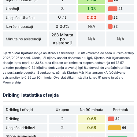
3
1.03
Ubačaji
48
0
0.00
Uspješni Ubačaji
22
/ 3
0.00%
N/A
Izvršeni ubačaji
22
263 Minuta
po
N/A
N/A
Minuta po asistenciji
asistenciji
Kjartan Már Kjartansson je asistirao 1 asistencija u 8 utakmicama do sada u Premiership
2025/2026 sezoni. Gledajući njihov aspekt dodavanja u igri, Kjartan Már Kjartansson
dodaje loptu otprilike 33.54 puta tijekom utakmice sa stopom dodavanja od 78.57.
također postigne 0.34 ključna dodavanja u svakoj igri što dovodi do značajnih prilika
za postizanje pogotka. Sveukupno, učinak Kjartan Már Kjartansson xA (očekivane
asistencije) je 0.25 za 90 minuta. Ova statistika ih stavlja iznad 91 posto igrača u
Premiership
Dribling i statistika ofsajda
Dribling i ofsajd
Ukupno
Na 90 minuta
Postotak
2
0.68
Dribling
32
2
0.68
Uspješni driblinzi
66
Stopa uspješnosti