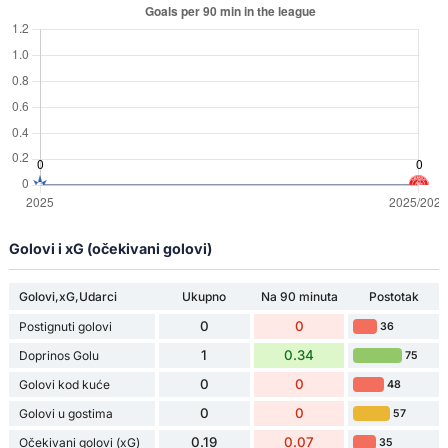
Golovi i xG (očekivani golovi)
Golovi,xG,Udarci
Ukupno
Na 90 minuta
Postotak
0
0
Postignuti golovi
36
1
0.34
Doprinos Golu
75
0
0
Golovi kod kuće
48
0
0
Golovi u gostima
57
0.19
0.07
Očekivani golovi (xG)
35