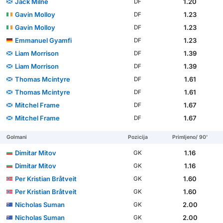
Jack Milne
1.20
DF
Gavin Molloy
1.23
DF
Gavin Molloy
1.23
DF
Emmanuel Gyamfi
1.23
DF
Liam Morrison
1.39
DF
Liam Morrison
1.39
DF
Thomas Mcintyre
1.61
DF
Thomas Mcintyre
1.61
DF
Mitchel Frame
1.67
DF
Mitchel Frame
1.67
DF
Golmani
Pozicija
Primljeno/ 90'
Dimitar Mitov
1.16
GK
Dimitar Mitov
1.16
GK
Per Kristian Bråtveit
1.60
GK
Per Kristian Bråtveit
1.60
GK
Nicholas Suman
2.00
GK
Nicholas Suman
2.00
GK