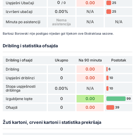
0
0.00
Uspješni Ubačaji
25
/ 0
0.00%
N/A
Izvršeni ubačaji
25
Nema
N/A
N/A
Minuta po asistenciji
asistencija
Bartosz Borowski nije postigao nijedan gol tijekom ove Ekstraklasa sezone.
Dribling i statistika ofsajda
Dribling i ofsajd
Ukupno
Na 90 minuta
Postotak
0
0.00
Dribling
6
0
0.00
Uspješni driblinzi
10
Stopa uspješnosti
0.00%
N/A
10
driblinga
0
0.00
Izgubljene lopte
99
0
0.00
Ofsajdi
39
Žuti kartoni, crveni kartoni i statistika prekršaja