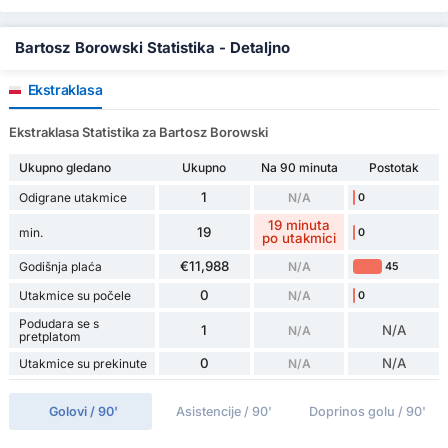
Bartosz Borowski Statistika - Detaljno
Ekstraklasa
Ekstraklasa Statistika za Bartosz Borowski
Ukupno gledano
Ukupno
Na 90 minuta
Postotak
1
Odigrane utakmice
N/A
0
19 minuta
19
min.
0
po utakmici
€11,988
Godišnja plaća
N/A
45
0
Utakmice su počele
N/A
0
Podudara se s
1
N/A
N/A
pretplatom
0
N/A
Utakmice su prekinute
N/A
Golovi / 90'
Asistencije / 90'
Doprinos golu / 90'