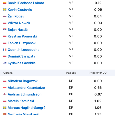
Daniel Pacheco Lobato
0.12
MF
Kevin Custovic
0.09
MF
Žan Rogelj
0.04
MF
Wiktor Nowak
0.03
MF
Bojan Nastić
0.00
MF
Krystian Pomorski
0.00
MF
Fabian Hiszpański
0.00
MF
Quentin Lecoeuche
0.00
MF
Dominik Sarapata
0.00
MF
Kyriakos Savvidis
0.00
MF
Obrana
Pozicija
Primljeno/ 90'
Nikodem Rogowski
0.00
DF
Aleksandre Kalandadze
0.66
DF
Andrias Edmundsson
0.67
DF
Marcin Kamiński
1.02
DF
Marcus Haglind-Sangré
1.06
DF
Nemanja Mijušković
1.35
DF