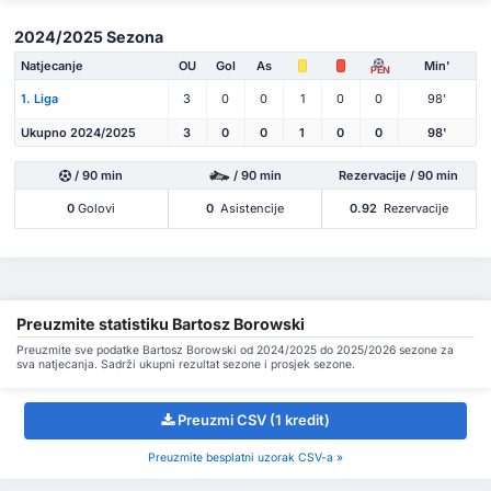
2024/2025 Sezona
Natjecanje
OU
Gol
As
Min'
PEN
1. Liga
3
0
0
1
0
0
98'
Ukupno 2024/2025
3
0
0
1
0
0
98'
/ 90 min
/ 90 min
Rezervacije / 90 min
0
Golovi
0
Asistencije
0.92
Rezervacije
Preuzmite statistiku Bartosz Borowski
Preuzmite sve podatke Bartosz Borowski od 2024/2025 do 2025/2026 sezone za
sva natjecanja. Sadrži ukupni rezultat sezone i prosjek sezone.
Preuzmi CSV (1 kredit)
Preuzmite besplatni uzorak CSV-a »