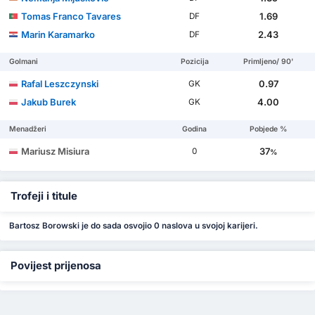
Tomas Franco Tavares
1.69
DF
Marin Karamarko
2.43
DF
Golmani
Pozicija
Primljeno/ 90'
Rafal Leszczynski
0.97
GK
Jakub Burek
4.00
GK
Menadžeri
Godina
Pobjede %
Mariusz Misiura
37
0
%
Trofeji i titule
Bartosz Borowski je do sada osvojio 0 naslova u svojoj karijeri.
Povijest prijenosa