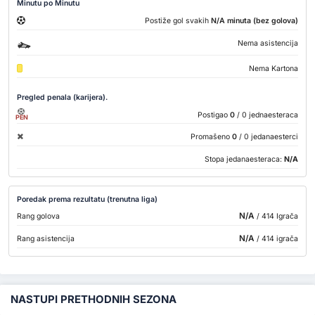
Minutu po Minutu
Postiže gol svakih
N/A minuta (bez golova)
Nema asistencija
Nema Kartona
Pregled penala (karijera).
Postigao
0
/ 0 jednaesteraca
PEN
Promašeno
0
/ 0 jedanaesterci
Stopa jedanaesteraca:
N/A
Poredak prema rezultatu (trenutna liga)
N/A
Rang golova
/ 414 Igrača
N/A
Rang asistencija
/ 414 igrača
NASTUPI PRETHODNIH SEZONA