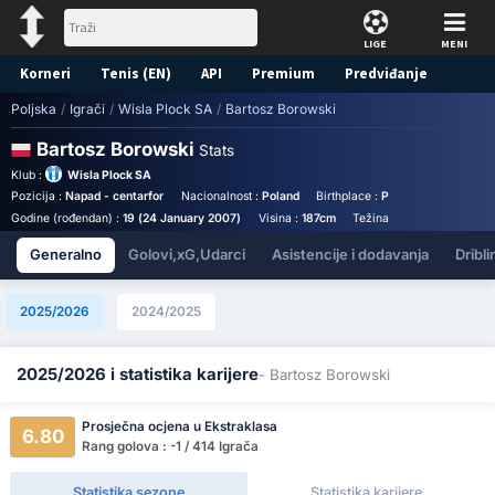
LIGE
MENI
Korneri
Tenis (EN)
API
Premium
Predviđanje
Poljska
/
Igrači
/
Wisla Plock SA
/
Bartosz Borowski
Bartosz Borowski
Stats
Klub :
Wisla Plock SA
Pozicija :
Napad - centarfor
Nacionalnost :
Poland
Birthplace :
Poland - Poland
B
Godine (rođendan) :
19 (24 January 2007)
Visina :
187cm
Težina :
76kg
Godišnja 
Generalno
Golovi,xG,Udarci
Asistencije i dodavanja
Dribli
2025/2026
2024/2025
2025/2026 i statistika karijere
- Bartosz Borowski
Prosječna ocjena u Ekstraklasa
6.80
Rang golova : -1 / 414 Igrača
Statistika sezone
Statistika karijere