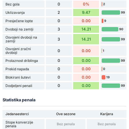
0
0%
Bez gola
2
2
9.47
Uklizavanja
99
0
0.00
Presječene lopte
9
3
14.21
Dvoboji na zemlji
90
Osvojeni dvoboji na
3
14.21
99
zemlji
Osvojeni zračni
0
0.00
1
dvoboji
0
0.00
Prolaznost driblinga
99
0
0.00
Prekid napada
0
0
0.00
Blokirani šutevi
19
0
0.00
Dodjeljeni penali
99
Statistika penala
Jedanaesterci
Ove sezone
Karijera
Stope konverzije
Bez penala
Bez penala
penala