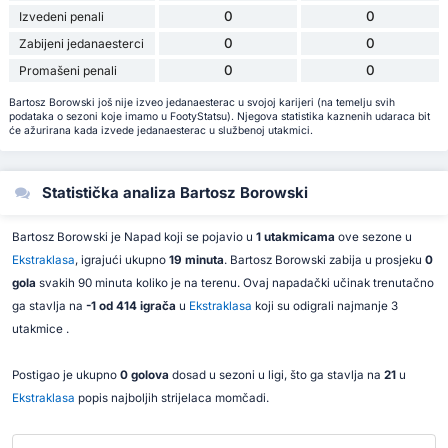
0
0
Izvedeni penali
0
0
Zabijeni jedanaesterci
0
0
Promašeni penali
Bartosz Borowski još nije izveo jedanaesterac u svojoj karijeri (na temelju svih
podataka o sezoni koje imamo u FootyStatsu). Njegova statistika kaznenih udaraca bit
će ažurirana kada izvede jedanaesterac u službenoj utakmici.
Statistička analiza Bartosz Borowski
Bartosz Borowski je Napad koji se pojavio u
1 utakmicama
ove sezone u
Ekstraklasa
, igrajući ukupno
19 minuta
. Bartosz Borowski zabija u prosjeku
0
gola
svakih 90 minuta koliko je na terenu. Ovaj napadački učinak trenutačno
ga stavlja na
-1 od 414 igrača
u
Ekstraklasa
koji su odigrali najmanje 3
utakmice .
Postigao je ukupno
0 golova
dosad u sezoni u ligi, što ga stavlja na
21
u
Ekstraklasa
popis najboljih strijelaca momčadi.