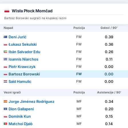
Wisła Płock Momčad
Bartosz Borowski suigrači na klupskoj razini
Napad
Pozicija
Golovi / 90'
Deni Jurić
0.39
FW
Łukasz Sekulski
0.36
FW
Ibán Salvador Edu
0.26
FW
Ioannis Niarchos
0.11
FW
Piotr Krawczyk
0.00
FW
Bartosz Borowski
0.00
FW
Saïd Hamulic
0.00
FW
Vezni igrači
Pozicija
Asistencije / 90'
Jorge Jiménez Rodríguez
0.34
MF
Dion Gallapeni
0.20
MF
Dominik Kun
0.15
MF
Matchoi Djaló
0.14
MF