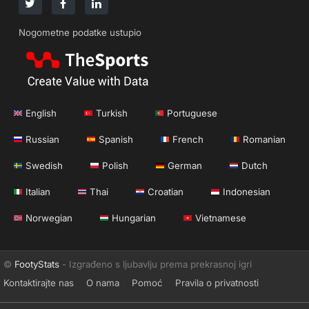
Nogometne podatke ustupio
English
Turkish
Portuguese
Russian
Spanish
French
Romanian
Swedish
Polish
German
Dutch
Italian
Thai
Croatian
Indonesian
Norwegian
Hungarian
Vietnamese
©
FootyStats
- Izgrađeno s ljubavlju prema prekrasnoj igri
Kontaktirajte nas
O nama
Pomoć
Pravila o privatnosti