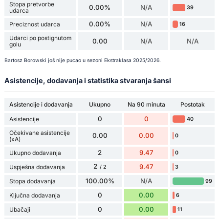
Stopa pretvorbe
0.00%
N/A
39
udarca
0.00%
N/A
Preciznost udarca
16
Udarci po postignutom
0.00
N/A
N/A
golu
Bartosz Borowski još nije pucao u sezoni Ekstraklasa 2025/2026.
Asistencije, dodavanja i statistika stvaranja šansi
Asistencije i dodavanja
Ukupno
Na 90 minuta
Postotak
0
0
Asistencije
40
Očekivane asistencije
0.00
0.00
0
(xA)
2
9.47
Ukupno dodavanja
0
2
9.47
Uspješna dodavanja
3
/ 2
100.00%
N/A
Stopa dodavanja
99
0
0.00
Ključna dodavanja
6
0
0.00
Ubačaji
11