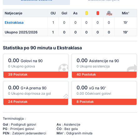
Natjecanje
OU
Gol
As
Min'
PEN
Ekstraklasa
1
0
0
0
0
0
19'
Ukupno 2025/2026
1
0
0
0
0
0
19'
Statistika po 90 minuta u Ekstraklasa
0.00
0.00
Golovi na 90
Asistencije na 90
0 Ukupno golova
0 Ukupno asistencija
39 Postotak
40 Postotak
0.00
0.00
G+A prema 90
xG na 90'
0 Ukupno doprinosa za gol
0.00 Očekivani golovi
24 Postotak
8 Postotak
Terminologija :
Gol
: Postignuti golovi
As
: Asistencije
PG
: Primljeni golovi
ČO
: Bez gola
PEN
: Zabijeni jedanaesterci
Min'
: Odigranih minuta