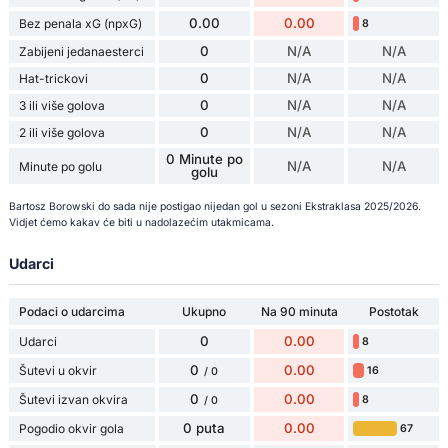
0.00
0.00
Bez penala xG (npxG)
8
0
N/A
N/A
Zabijeni jedanaesterci
0
N/A
N/A
Hat-trickovi
0
N/A
N/A
3 ili više golova
0
N/A
N/A
2 ili više golova
0 Minute po
N/A
N/A
Minute po golu
golu
Bartosz Borowski do sada nije postigao nijedan gol u sezoni Ekstraklasa 2025/2026.
Vidjet ćemo kakav će biti u nadolazećim utakmicama.
Udarci
Podaci o udarcima
Ukupno
Na 90 minuta
Postotak
0
0.00
Udarci
8
0
0.00
Šutevi u okvir
16
/ 0
0
0.00
Šutevi izvan okvira
8
/ 0
0 puta
0.00
Pogodio okvir gola
67