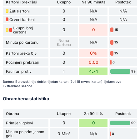
Kartoni i prekršaji
Ukupno
Na 90 minuta
Postotak
0
N/A
N/A
Žuti kartoni
0
N/A
N/A
Crveni kartoni
Ukupni broj
0
0
15
kartona
Nema
N/A
Minuta po Kartonu
15
Kartona
0
0%
Kartoni preko 0,5
15
0
0.00
Počinjeni prekršaji
6
1
4.74
Fauliran protiv
99
Bartosz Borowski nije dobio nijedan karton (žuti ili crveni karton) tijekom ove
Ekstraklasa sezone.
Obrambena statistika
Obrana
Ukupno
Za 90 ili %
Postotak
0
0
Primljeni golovi
99
Minuta po primljenom
0 Min'
N/A
0
golu