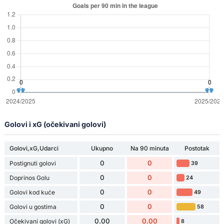
Golovi i xG (očekivani golovi)
Golovi,xG,Udarci
Ukupno
Na 90 minuta
Postotak
0
0
Postignuti golovi
39
0
0
Doprinos Golu
24
0
0
Golovi kod kuće
49
0
0
Golovi u gostima
58
0.00
0.00
Očekivani golovi (xG)
8