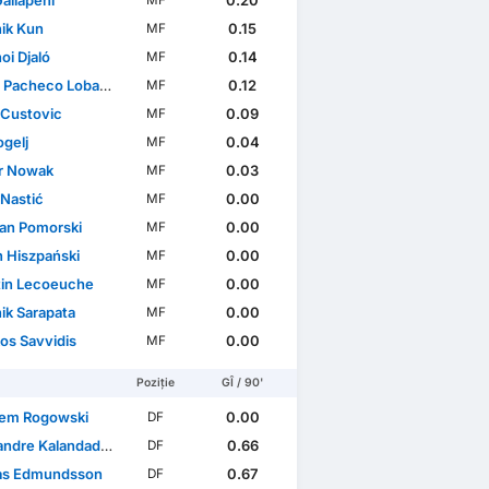
allapeni
0.20
MF
ik Kun
0.15
MF
oi Djaló
0.14
MF
 Pacheco Lobato
0.12
MF
 Custovic
0.09
MF
ogelj
0.04
MF
r Nowak
0.03
MF
 Nastić
0.00
MF
ian Pomorski
0.00
MF
n Hiszpański
0.00
MF
in Lecoeuche
0.00
MF
ik Sarapata
0.00
MF
os Savvidis
0.00
MF
Poziție
GÎ / 90'
em Rogowski
0.00
DF
ndre Kalandadze
0.66
DF
as Edmundsson
0.67
DF