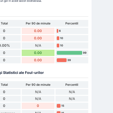
iun gol în acest sezon Ekstraklasa.
Total
Per 90 de minute
Percentil
0
0.00
6
0
0.00
10
0.00%
N/A
10
0
0.00
99
0
0.00
39
Statistici ale Foul-urilor
Total
Per 90 de minute
Percentil
0
N/A
N/A
0
N/A
N/A
0
0
15
N/A