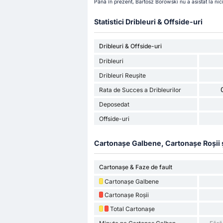
Până în prezent, Bartosz Borowski nu a asistat la nic
Statistici Dribleuri & Offside-uri
Dribleuri & Offside-uri
Dribleuri
Dribleuri Reușite
Rata de Succes a Dribleurilor
Deposedat
Offside-uri
Cartonașe Galbene, Cartonașe Roșii și 
Cartonașe & Faze de fault
Cartonașe Galbene
Cartonașe Roșii
Total Cartonașe