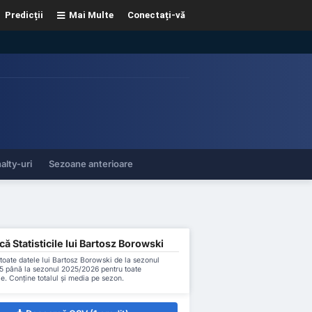
Predicții
Mai Multe
Conectați-vă
alty-uri
Sezoane anterioare
ă Statisticile lui Bartosz Borowski
oate datele lui Bartosz Borowski de la sezonul
 până la sezonul 2025/2026 pentru toate
le. Conține totalul și media pe sezon.