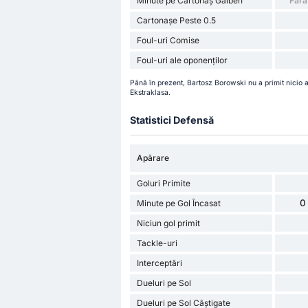
Minute pe Cartonaș Galben
Fără
Cartonașe Peste 0.5
Foul-uri Comise
Foul-uri ale oponenților
Până în prezent, Bartosz Borowski nu a primit nicio a
Ekstraklasa.
Statistici Defensă
Apărare
Goluri Primite
0
Minute pe Gol Încasat
Niciun gol primit
Tackle-uri
Interceptări
Dueluri pe Sol
Dueluri pe Sol Câștigate