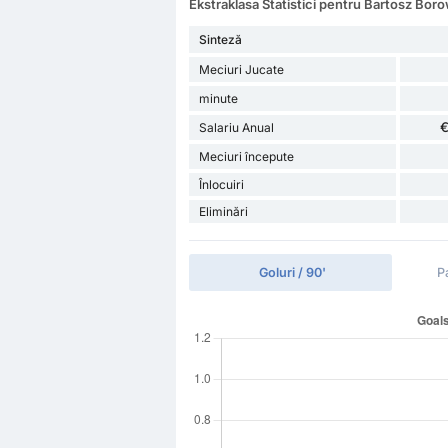
Ekstraklasa Statistici pentru Bartosz Bor
Sinteză
Meciuri Jucate
minute
€
Salariu Anual
Meciuri începute
Înlocuiri
Eliminări
Goluri / 90'
P