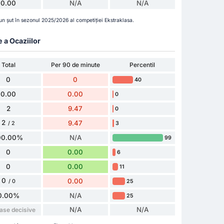
0.00
N/A
N/A
un șut în sezonul 2025/2026 al competiției Ekstraklasa.
e a Ocaziilor
Total
Per 90 de minute
Percentil
0
0
40
0.00
0.00
0
2
9.47
0
2
9.47
3
/ 2
00.00%
N/A
99
0
0.00
6
0
0.00
11
0
0.00
25
/ 0
0.00%
N/A
25
N/A
N/A
ase decisive