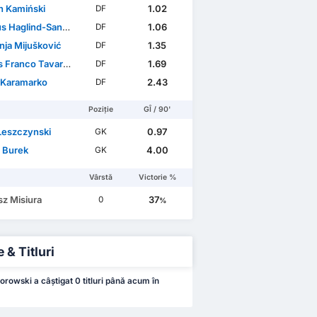
n Kamiński
1.02
DF
 Haglind-Sangré
1.06
DF
ja Mijušković
1.35
DF
Franco Tavares
1.69
DF
 Karamarko
2.43
DF
Poziție
GÎ / 90'
 Leszczynski
0.97
GK
 Burek
4.00
GK
Vârstă
Victorie %
sz Misiura
37
0
%
 & Titluri
orowski a câștigat 0 titluri până acum în