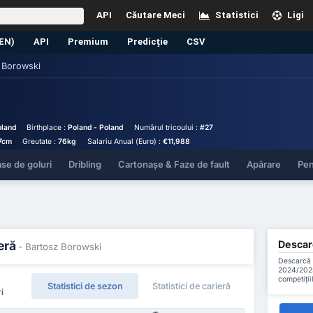
API
Căutare Meci
Statistici
Ligi
(EN)
API
Premium
Predicție
CSV
 Borowski
i
land
Birthplace :
Poland - Poland
Numărul tricoului :
#27
7cm
Greutate :
76kg
Salariu Anual (Euro) :
€11,988
se de goluri
Dribling
Cartonașe & Faze de fault
Apărare
Pen
Descarc
eră
- Bartosz Borowski
Descarcă t
2024/2025
competiții
Statistici de sezon
Statistici de carieră
i