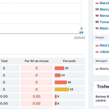
Marci
Marcus
Neman
Tomas 
Marin
Portari
Rafal
Jakub
Total
Per 90 de minute
Percentil
Manageri
0
0
39
Mariu
0
0
24
0
0
49
Trofee
0
0
58
0.00
0.00
8
Bartosz B
carieră.
0.00
0.00
8