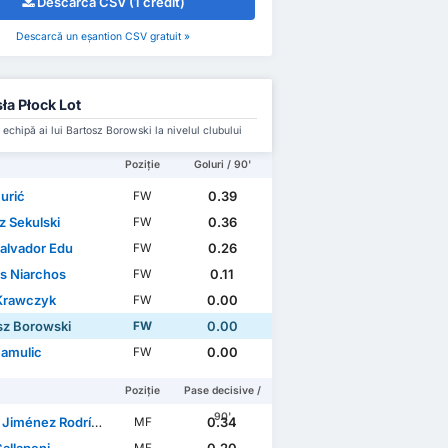
Descarcă CSV (1 credit)
Descarcă un eșantion CSV gratuit »
ła Płock Lot
 echipă ai lui Bartosz Borowski la nivelul clubului
Poziție
Goluri / 90'
urić
0.39
FW
z Sekulski
0.36
FW
Salvador Edu
0.26
FW
is Niarchos
0.11
FW
 Krawczyk
0.00
FW
sz Borowski
0.00
FW
Hamulic
0.00
FW
Poziție
Pase decisive /
90'
Jiménez Rodríguez
0.34
MF