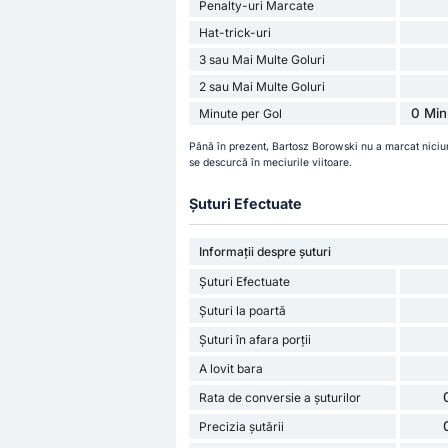
Penalty-uri Marcate
Hat-trick-uri
3 sau Mai Multe Goluri
2 sau Mai Multe Goluri
0 Min
Minute per Gol
Până în prezent, Bartosz Borowski nu a marcat niciu
se descurcă în meciurile viitoare.
Șuturi Efectuate
Informații despre șuturi
Șuturi Efectuate
Șuturi la poartă
Șuturi în afara porții
A lovit bara
Rata de conversie a șuturilor
Precizia șutării