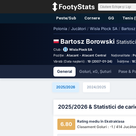
Peste/Sub
Cornere
GG
Tenis 
Polonia
/
Jucători
/
Wisla Plock SA
/
Bartosz
Bartosz Borowski
Statistic
Club :
Wisla Plock SA
Poziție :
Atacant - Atacant Central
Naționalitate :
Po
Vârstă (Data nașterii) :
19 (2007-01-24)
Înălțime :
18
General
Goluri, xG, Șuturi
Pase & Pa
2025/2026
2024/2025
2025/2026 & Statistici de cari
Rating mediu în Ekstraklasa
6.80
Clasament Goluri : -1 / 414 Jucător