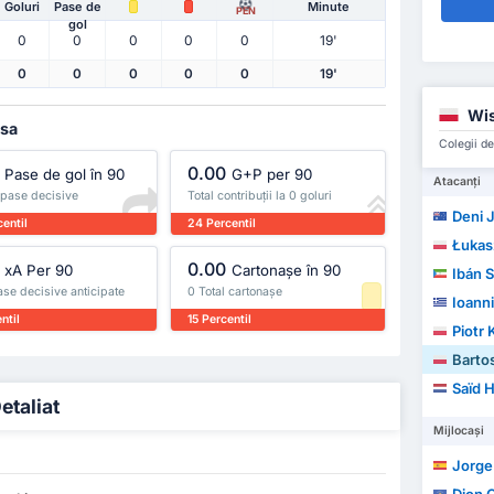
Goluri
Pase de
Minute
PEN
gol
0
0
0
0
0
19'
0
0
0
0
0
19'
Wis
asa
Colegii de
0.00
Pase de gol în 90
G+P per 90
Atacanți
 pase decisive
Total contribuții la 0 goluri
Deni J
entil
24 Percentil
Łukas
0.00
xA Per 90
Cartonașe în 90
Ibán 
se decisive anticipate
0 Total cartonașe
Ioann
ntil
15 Percentil
Piotr
Barto
Saïd 
etaliat
Mijlocași
Jorge 