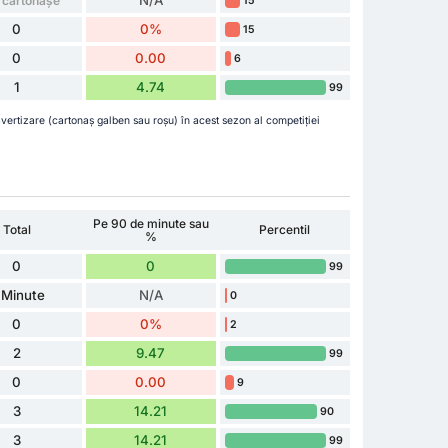
 cartonașe
15
0
0%
15
0
0.00
6
1
4.74
99
vertizare (cartonaș galben sau roșu) în acest sezon al competiției
Pe 90 de minute sau
Total
Percentil
%
0
0
99
 Minute
N/A
0
0
0%
2
2
9.47
99
0
0.00
9
3
14.21
90
3
14.21
99