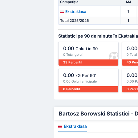
Competiție
MJ
1
Ekstraklasa
Total 2025/2026
1
Statistici pe 90 de minute în Ekstrakl
0.00
0.00
Goluri în 90
0 Total goluri
0 Total
39 Percentil
40 Perc
0.00
0.00
xG Per 90'
0.00 Goluri anticipate
0.00 Pa
8 Percentil
0 Perce
Bartosz Borowski Statistici - D
Ekstraklasa