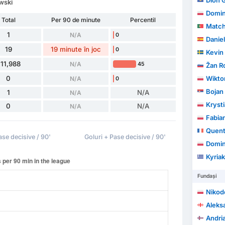
Dion G
owski
Domin
Total
Per 90 de minute
Percentil
Match
1
N/A
0
Daniel
19
19 minute în joc
0
Kevin
11,988
N/A
45
Žan R
0
Wikto
N/A
0
Bojan
1
N/A
N/A
Kryst
0
N/A
N/A
Fabia
Quent
ase decisive / 90'
Goluri + Pase decisive / 90'
Domin
Kyriak
Fundași
Nikod
Aleksa
Andri