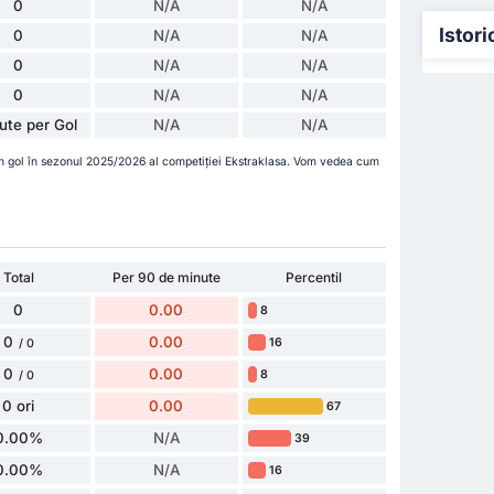
0
N/A
N/A
Istori
0
N/A
N/A
0
N/A
N/A
0
N/A
N/A
ute per Gol
N/A
N/A
n gol în sezonul 2025/2026 al competiției Ekstraklasa. Vom vedea cum
Total
Per 90 de minute
Percentil
0
0.00
8
0
0.00
16
/ 0
0
0.00
8
/ 0
0 ori
0.00
67
0.00%
N/A
39
0.00%
N/A
16