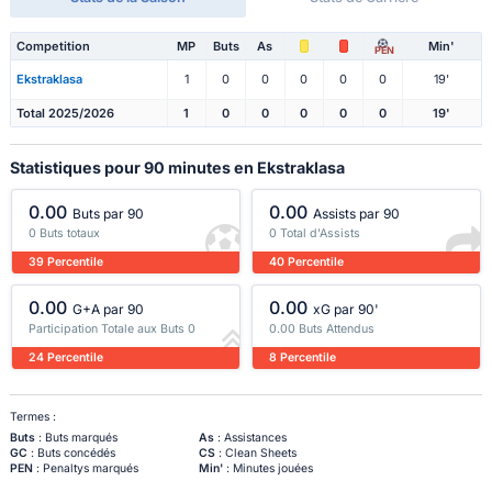
Competition
MP
Buts
As
Min'
PEN
Ekstraklasa
1
0
0
0
0
0
19'
Total 2025/2026
1
0
0
0
0
0
19'
Statistiques pour 90 minutes en Ekstraklasa
0.00
0.00
Buts par 90
Assists par 90
0 Buts totaux
0 Total d'Assists
39 Percentile
40 Percentile
0.00
0.00
G+A par 90
xG par 90'
Participation Totale aux Buts 0
0.00 Buts Attendus
24 Percentile
8 Percentile
Termes :
Buts
: Buts marqués
As
: Assistances
GC
: Buts concédés
CS
: Clean Sheets
PEN
: Penaltys marqués
Min'
: Minutes jouées