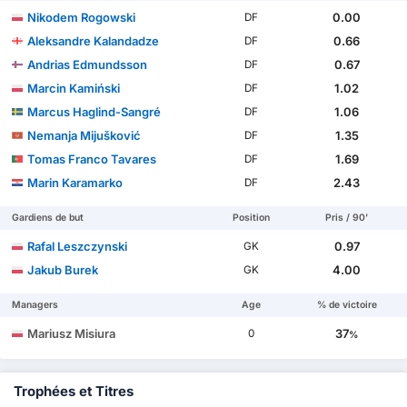
Nikodem Rogowski
0.00
DF
Aleksandre Kalandadze
0.66
DF
Andrias Edmundsson
0.67
DF
Marcin Kamiński
1.02
DF
Marcus Haglind-Sangré
1.06
DF
Nemanja Mijušković
1.35
DF
Tomas Franco Tavares
1.69
DF
Marin Karamarko
2.43
DF
Gardiens de but
Position
Pris / 90'
Rafal Leszczynski
0.97
GK
Jakub Burek
4.00
GK
Managers
Age
% de victoire
Mariusz Misiura
37
0
%
Trophées et Titres