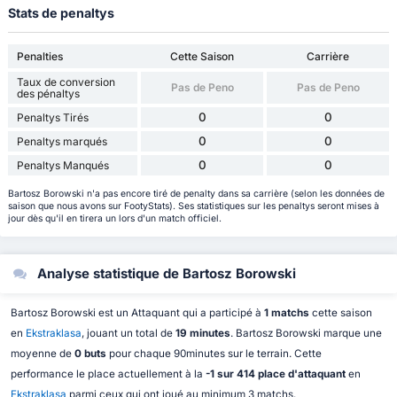
Stats de penaltys
Penalties
Cette Saison
Carrière
Taux de conversion
Pas de Peno
Pas de Peno
des pénaltys
0
0
Penaltys Tirés
0
0
Penaltys marqués
0
0
Penaltys Manqués
Bartosz Borowski n'a pas encore tiré de penalty dans sa carrière (selon les données de
saison que nous avons sur FootyStats). Ses statistiques sur les penaltys seront mises à
jour dès qu'il en tirera un lors d'un match officiel.
Analyse statistique de Bartosz Borowski
Bartosz Borowski est un Attaquant qui a participé à
1 matchs
cette saison
en
Ekstraklasa
, jouant un total de
19 minutes
. Bartosz Borowski marque une
moyenne de
0 buts
pour chaque 90minutes sur le terrain. Cette
performance le place actuellement à la
-1 sur 414 place d'attaquant
en
Ekstraklasa
parmi ceux qui ont joué au minimum 3 matchs.