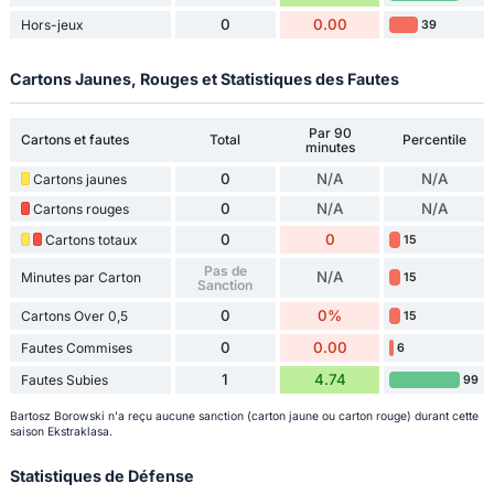
0
0.00
Hors-jeux
39
Cartons Jaunes, Rouges et Statistiques des Fautes
Par 90
Cartons et fautes
Total
Percentile
minutes
0
N/A
N/A
Cartons jaunes
0
N/A
N/A
Cartons rouges
0
0
Cartons totaux
15
Pas de
N/A
Minutes par Carton
15
Sanction
0
0%
Cartons Over 0,5
15
0
0.00
Fautes Commises
6
1
4.74
Fautes Subies
99
Bartosz Borowski n'a reçu aucune sanction (carton jaune ou carton rouge) durant cette
saison Ekstraklasa.
Statistiques de Défense