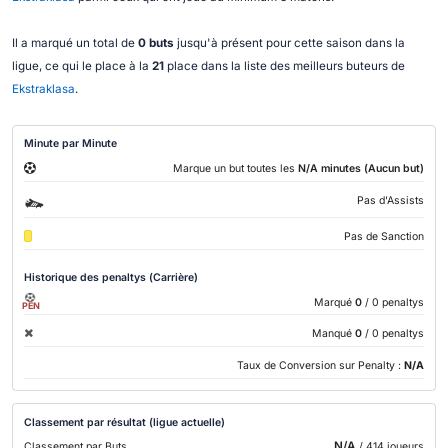
Il a marqué un total de
0 buts
jusqu'à présent pour cette saison dans la
ligue, ce qui le place à la
21
place dans la liste des meilleurs buteurs de
Ekstraklasa
.
Minute par Minute
Marque un but toutes les
N/A minutes (Aucun but)
Pas d'Assists
Pas de Sanction
Historique des penaltys (Carrière)
Marqué
0
/ 0 penaltys
PEN
Manqué
0
/ 0 penaltys
Taux de Conversion sur Penalty :
N/A
Classement par résultat (ligue actuelle)
N/A
Classement par Buts
/ 414 joueurs