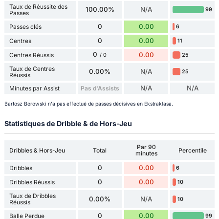
Taux de Réussite des
100.00%
N/A
99
Passes
0
0.00
Passes clés
6
0
0.00
Centres
11
0
0.00
Centres Réussis
25
/ 0
Taux de Centres
0.00%
N/A
25
Réussis
N/A
N/A
Minutes par Assist
Pas d'Assists
Bartosz Borowski n'a pas effectué de passes décisives en Ekstraklasa.
Statistiques de Dribble & de Hors-Jeu
Par 90
Dribbles & Hors-Jeu
Total
Percentile
minutes
0
0.00
Dribbles
6
0
0.00
Dribbles Réussis
10
Taux de Dribbles
0.00%
N/A
10
Réussis
0
0.00
Balle Perdue
99