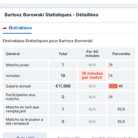
Bartosz Borowski Statistiques - Détaillées
Ekstraklasa
Ekstraklasa Statistiques pour Bartosz Borowski
Par 90
Général
Total
Percentile
minutes
1
Matchs joués
N/A
0
19 minutes
19
minutes
0
par match
€11,988
Salaire annuel
N/A
45
Participation aux
0
N/A
0
matchs
Matchs en tant que
1
N/A
N/A
remplaçant
Matchs où le joueur a
0
N/A
N/A
été remplacé