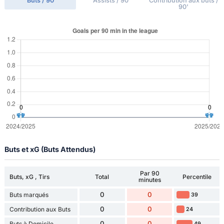
Buts / 90'
Assists / 90'
Contribution aux buts /
90'
Buts et xG (Buts Attendus)
Par 90
Buts, xG , Tirs
Total
Percentile
minutes
0
0
Buts marqués
39
0
0
Contribution aux Buts
24
0
0
Buts à Domicile
49