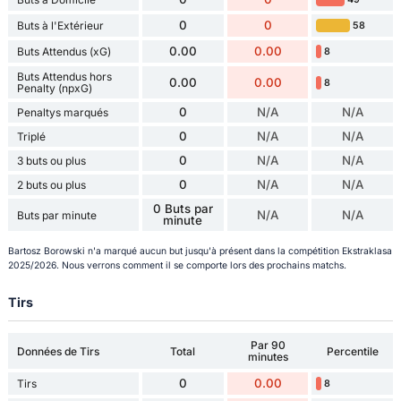
0
0
Buts à l'Extérieur
58
0.00
0.00
Buts Attendus (xG)
8
Buts Attendus hors
0.00
0.00
8
Penalty (npxG)
0
N/A
N/A
Penaltys marqués
0
N/A
N/A
Triplé
0
N/A
N/A
3 buts ou plus
0
N/A
N/A
2 buts ou plus
0 Buts par
N/A
N/A
Buts par minute
minute
Bartosz Borowski n'a marqué aucun but jusqu'à présent dans la compétition Ekstraklasa
2025/2026. Nous verrons comment il se comporte lors des prochains matchs.
Tirs
Par 90
Données de Tirs
Total
Percentile
minutes
0
0.00
Tirs
8