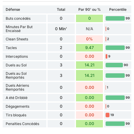
Défense
Total
Par 90' ou %
Percentile
0
0
Buts concédés
99
Minutes Par But
0 Min'
N/A
0
Encaissé
0
0%
Clean Sheets
2
2
9.47
Tacles
99
0
0.00
Interceptions
9
3
14.21
Duels au Sol
90
Duels au Sol
3
14.21
99
Remportés
Duels Aériens
0
0.00
1
Remportés
0
0.00
A été Dribblé
99
0
0.00
Dégagements
0
0
0.00
Tirs bloqués
19
0
0.00
Penalties Concédés
99