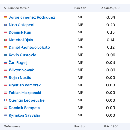
Milieux de terrain
Position
Assists / 90'
Jorge Jiménez Rodríguez
0.34
MF
Dion Gallapeni
0.20
MF
Dominik Kun
0.15
MF
Matchoi Djaló
0.14
MF
Daniel Pacheco Lobato
0.12
MF
Kevin Custovic
0.09
MF
Žan Rogelj
0.04
MF
Wiktor Nowak
0.03
MF
Bojan Nastić
0.00
MF
Krystian Pomorski
0.00
MF
Fabian Hiszpański
0.00
MF
Quentin Lecoeuche
0.00
MF
Dominik Sarapata
0.00
MF
Kyriakos Savvidis
0.00
MF
Défenseurs
Position
Pris / 90'