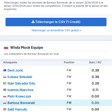
Téléchargez toutes les données de Bartosz Borowski de la saison 2024/2025 à la
saison 2025/2026 pour toutes les compétitions. Contient la totalité de la saison et des
moyennes.
Télécharger le CSV (1 Credit)
Télécharger un échantillon CSV gratuit »
Wisła Płock Equipe
Les coéquipiers de Bartosz Borowski en club
Attaquants
Position
Buts / 90'
Deni Jurić
0.39
FW
Łukasz Sekulski
0.36
FW
Ibán Salvador Edu
0.26
FW
Ioannis Niarchos
0.11
FW
Piotr Krawczyk
0.00
FW
Bartosz Borowski
0.00
FW
Saïd Hamulic
0.00
FW