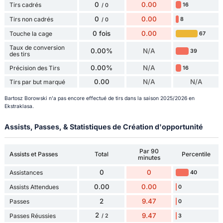
0
0.00
Tirs cadrés
16
/ 0
0
0.00
Tirs non cadrés
8
/ 0
0 fois
0.00
Touche la cage
67
Taux de conversion
0.00%
N/A
39
des tirs
0.00%
N/A
Précision des Tirs
16
0.00
N/A
N/A
Tirs par but marqué
Bartosz Borowski n'a pas encore effectué de tirs dans la saison 2025/2026 en
Ekstraklasa.
Assists, Passes, & Statistiques de Création d'opportunité
Par 90
Assists et Passes
Total
Percentile
minutes
0
0
Assistances
40
0.00
0.00
Assists Attendues
0
2
9.47
Passes
0
2
9.47
Passes Réussies
3
/ 2