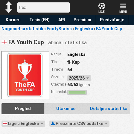
LIGE
MENI
Korneri
Tenis (EN)
API
Premium
Predviđanje
Nogometna statistika FootyStatsa
›
Engleska
›
FA Youth Cup
FA Youth Cup
Tablica i statistika
Nacija
Engleska
Tip
Kup
Timovi
64
Sezona
2025/26
Utakmice
63/63
Igrano
Napredak
Pregled
Utakmice
Detaljna statistika
Lige u Engleska
Preuzmite CSV podatke