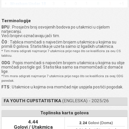
Wrexham Under 18
3
2
0
1
8
3
+5
9
Stevenage FC
3
2
0
1
6
3
+3
10
Under 18
Terminologije
Brighton Hove
3
2
0
1
8
6
+2
11
Albion U18
BPU
: Prosječni broj osvojenih bodova po utakmici u cijelom
natjecanju.
Charlton Athletic
Veći brojevi označavaju jači tim.
FC Under 18
3
2
0
1
6
5
+1
12
Academy
ČO
: Tablica momčadi s najvećim brojem utakmica u kojima su
primili 0 golova. Statistika je uzeta samo iz ligaških utakmica.
Ipswich Town FC
3
2
0
1
7
6
+1
13
* Tim mora odigrati najmanje 7 utakmica prije nego što se kvalificira za ovu CS
Under 18 Academy
tablicu.
Oxford United FC
3
2
0
1
5
5
0
14
ODG
: Popis momčadi s najvećim brojem utakmica u kojima su obje
Under 18
momčadi postigle gol. Statistika samo sa momomčadi iz domaće
Swansea City
lige.
3
2
0
1
5
5
0
15
Under 18
*Tim mora odigrati najmanje 7 utakmica prije nego što se kvalificira za ovaj ODG
poredak.
Chelsea FC Under
3
2
0
1
6
7
-1
16
18 Academy
FTS
: Utakmice u kojima ova momčad nije uspjela postići pogodak.
West Bromwich
Albion FC Under 18
2
1
1
0
7
6
+1
17
FA YOUTH CUPSTATISTIKA
(ENGLESKA) - 2025/26
Academy
West Ham United
Toplinska karta golova
FC Under 18
2
1
1
0
8
7
+1
18
Academy
4.44
2.24
Golovi (Doma)
Derby County FC
Golovi / Utakmica
2
1
0
1
4
2
+2
19
Under 18 Academy