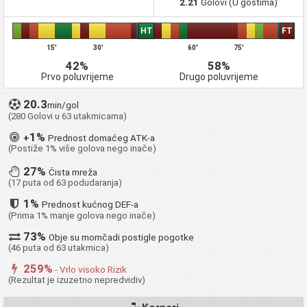
2.21
Golovi (U gostima)
Queens Park
2
1
0
1
5
3
+2
20
Rangers Under 18
HT
FT
Fleetwood Town
2
1
0
1
4
3
+1
21
15'
30'
60'
75'
Under 18
42%
58%
Bromley Under 18
2
1
0
1
6
5
+1
22
Prvo poluvrijeme
Drugo poluvrijeme
Colchester United
2
1
0
1
2
2
0
23
Under 18
20.3
min/gol
Leeds United FC
(280 Golovi u 63 utakmicama)
2
1
0
1
2
2
0
24
Under 18 Academy
1%
+
Prednost domaćeg ATK-a
Southend United
2
1
0
1
4
4
0
25
(Postiže 1% više golova nego inače)
Under 18
Arsenal FC Under
27%
2
1
0
1
6
6
0
26
Čista mreža
18 Academy
(17 puta od 63 podudaranja)
Reading FC Under
2
1
0
1
11
11
0
27
1%
18 Academy
Prednost kućnog DEF-a
(Prima 1% manje golova nego inače)
Watford FC Under
2
1
0
1
2
3
-1
28
18 Academy
73%
Obje su momčadi postigle pogotke
Newcastle United
(46 puta od 63 utakmica)
FC Under 18
2
1
0
1
5
6
-1
29
Academy
259%
- Vrlo visoko Rizik
(Rezultat je izuzetno nepredvidiv)
Bolton Wanderers
FC Under 18
2
1
0
1
7
8
-1
30
Academy