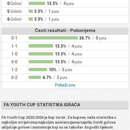
0
Golovi
13.3%
/
4
puta
5
Golovi
3.3%
/
1
puta
6
Golovi
3.3%
/
1
puta
Česti rezultati - Poluvrijeme
0-1
26.7%
/
8
puta
1-1
13.3%
/
4
puta
1-0
13.3%
/
4
puta
0-0
13.3%
/
4
puta
1-2
10%
/
3
puta
0-2
6.7%
/
2
puta
Pokaži sve
FA YOUTH CUP STATISTIKA IGRAČA
FA Youth Cup 2025/2026 je kup turnir. Za kupove, naša statistika o
najboljim strijelcima/najboljim asistencijama/najviše čistih golova
uključuje golove i asistencije koji su se također dogodili tijekom