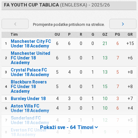
FA YOUTH CUP TABLICA
(ENGLESKA) - 2025/26
Promijenite podatke pritiskom na strelice.
Tim
OU
P
R
G
GZ
PG
GR
Manchester City FC
6
6
0
0
21
6
+15
1
Under 18 Academy
Manchester United
FC Under 18
6
5
0
1
13
7
+6
2
Academy
Crystal Palace FC
5
4
0
1
13
5
+8
3
Under 18 Academy
Blackburn Rovers
FC Under 18
5
4
0
1
15
7
+8
4
Academy
Burnley Under 18
4
3
0
1
10
3
+7
5
Aston Villa FC
4
3
0
1
10
6
+4
6
Under 18 Academy
Sunderland FC
4
2
1
1
12
7
+5
7
Under 18 Academy
Pokaži sve - 64 Timovi
Everton FC Under
4
2
1
1
9
9
0
8
18 Academy