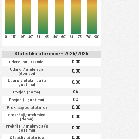
0' - 15'
16' - 30'
31' - 45'
46' - 60'
61' - 75'
76' - 90'
Statistika utakmice - 2025/2026
0.00
Udarci po utakmici
Udarci / utakmica
0.00
(domaći)
Udarci / utakmica (u
0.00
gostima)
0%
Posjed (doma)
0%
Posjed (u gostima)
0.00
Prekršaji po utakmici
Prekršaji / utakmica
0.00
(doma)
Prekršaji / utakmica (u
0.00
gostima)
0.00
Ofsajdi / utakmica