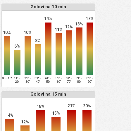
Golovi na 10 min
17%
14%
13%
12%
11%
10%
10%
8%
6%
0' - 10'
11' -
21' -
31' -
41' -
51' -
61' -
71' -
81' -
20'
30'
40'
50'
60'
70'
80'
90'
Golovi na 15 min
21%
20%
18%
15%
14%
12%