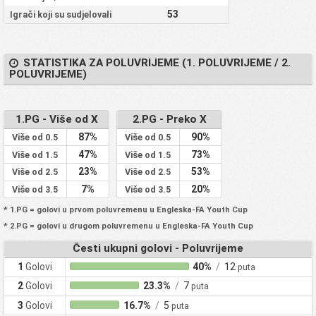
53
Igrači koji su sudjelovali
STATISTIKA ZA POLUVRIJEME (1. POLUVRIJEME / 2.
POLUVRIJEME)
1.PG - Više od X
2.PG - Preko X
87%
90%
Više od 0.5
Više od 0.5
47%
73%
Više od 1.5
Više od 1.5
23%
53%
Više od 2.5
Više od 2.5
7%
20%
Više od 3.5
Više od 3.5
* 1.PG = golovi u prvom poluvremenu u Engleska-FA Youth Cup
* 2.PG = golovi u drugom poluvremenu u Engleska-FA Youth Cup
Česti ukupni golovi - Poluvrijeme
1
Golovi
40%
/
12
puta
2
Golovi
23.3%
/
7
puta
3
Golovi
16.7%
/
5
puta