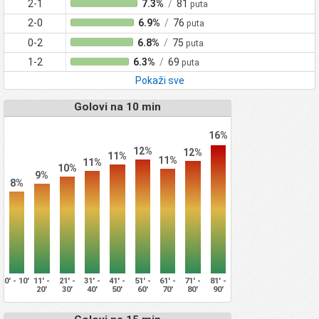
2-1
7.3%
/
81
puta
2-0
6.9%
/
76
puta
0-2
6.8%
/
75
puta
1-2
6.3%
/
69
puta
Pokaži sve
Golovi na 10 min
16%
12%
12%
11%
11%
11%
10%
9%
8%
0' - 10'
11' -
21' -
31' -
41' -
51' -
61' -
71' -
81' -
20'
30'
40'
50'
60'
70'
80'
90'