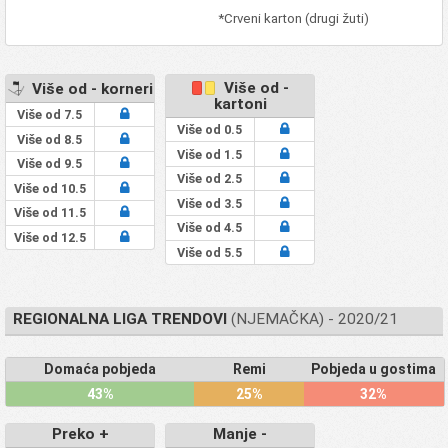
*Crveni karton (drugi žuti)
Više od -
Više od - korneri
kartoni
Više od 7.5
Više od 0.5
Više od 8.5
Više od 1.5
Više od 9.5
Više od 2.5
Više od 10.5
Više od 3.5
Više od 11.5
Više od 4.5
Više od 12.5
Više od 5.5
REGIONALNA LIGA TRENDOVI
(NJEMAČKA) - 2020/21
Domaća pobjeda
Remi
Pobjeda u gostima
43%
25%
32%
Preko +
Manje -