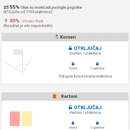
55%
Obje su momčadi postigle pogotke
(612 puta od 1103 utakmica)
80%
- Visoko Rizik
(Rezultat je vrlo nepredvidiv)
Korneri
OTKLJUČAJ
Korneri / utakmica
Doma
U gostima
*Ukupan broj kornera/utakmica
Kartoni
OTKLJUČAJ
Kartoni / utakmica
Doma
U gostima