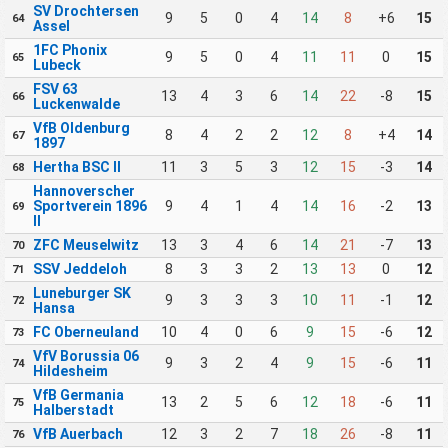
SV Drochtersen
9
5
0
4
14
8
+6
15
64
Assel
1FC Phonix
9
5
0
4
11
11
0
15
65
Lubeck
FSV 63
13
4
3
6
14
22
-8
15
66
Luckenwalde
VfB Oldenburg
8
4
2
2
12
8
+4
14
67
1897
Hertha BSC II
11
3
5
3
12
15
-3
14
68
Hannoverscher
Sportverein 1896
9
4
1
4
14
16
-2
13
69
II
ZFC Meuselwitz
13
3
4
6
14
21
-7
13
70
SSV Jeddeloh
8
3
3
2
13
13
0
12
71
Luneburger SK
9
3
3
3
10
11
-1
12
72
Hansa
FC Oberneuland
10
4
0
6
9
15
-6
12
73
VfV Borussia 06
9
3
2
4
9
15
-6
11
74
Hildesheim
VfB Germania
13
2
5
6
12
18
-6
11
75
Halberstadt
VfB Auerbach
12
3
2
7
18
26
-8
11
76