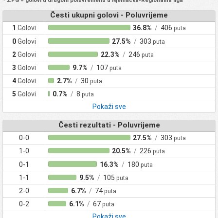
* 2.PG = golovi u drugom poluvremenu u Njemačka-Regionalna liga
Česti ukupni golovi - Poluvrijeme
1
Golovi
36.8%
/
406
puta
0
Golovi
27.5%
/
303
puta
2
Golovi
22.3%
/
246
puta
3
Golovi
9.7%
/
107
puta
4
Golovi
2.7%
/
30
puta
5
Golovi
0.7%
/
8
puta
Pokaži sve
Česti rezultati - Poluvrijeme
0-0
27.5%
/
303
puta
1-0
20.5%
/
226
puta
0-1
16.3%
/
180
puta
1-1
9.5%
/
105
puta
2-0
6.7%
/
74
puta
0-2
6.1%
/
67
puta
Pokaži sve