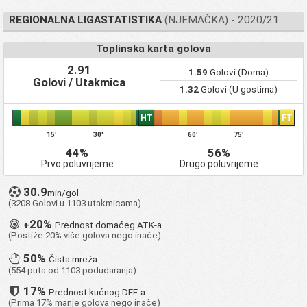
REGIONALNA LIGASTATISTIKA
(NJEMAČKA) - 2020/21
Toplinska karta golova
2.91
1.59
Golovi (Doma)
Golovi / Utakmica
1.32
Golovi (U gostima)
HT
FT
15'
30'
60'
75'
44%
56%
Prvo poluvrijeme
Drugo poluvrijeme
30.9
min/gol
(3208 Golovi u 1103 utakmicama)
20%
+
Prednost domaćeg ATK-a
(Postiže 20% više golova nego inače)
50%
Čista mreža
(554 puta od 1103 podudaranja)
17%
Prednost kućnog DEF-a
(Prima 17% manje golova nego inače)