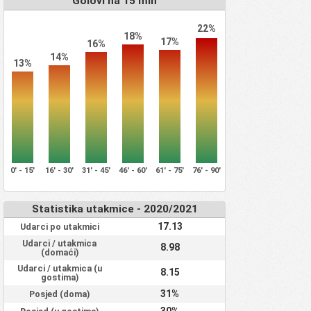
Golovi na 15 min
22%
18%
17%
16%
14%
13%
0' - 15'
16' - 30'
31' - 45'
46' - 60'
61' - 75'
76' - 90'
Statistika utakmice - 2020/2021
17.13
Udarci po utakmici
Udarci / utakmica
8.98
(domaći)
Udarci / utakmica (u
8.15
gostima)
31%
Posjed (doma)