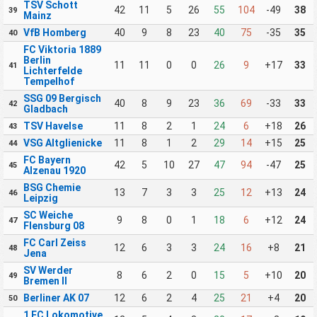
TSV Schott
42
11
5
26
55
104
-49
38
39
Mainz
VfB Homberg
40
9
8
23
40
75
-35
35
40
FC Viktoria 1889
Berlin
11
11
0
0
26
9
+17
33
41
Lichterfelde
Tempelhof
SSG 09 Bergisch
40
8
9
23
36
69
-33
33
42
Gladbach
TSV Havelse
11
8
2
1
24
6
+18
26
43
VSG Altglienicke
11
8
1
2
29
14
+15
25
44
FC Bayern
42
5
10
27
47
94
-47
25
45
Alzenau 1920
BSG Chemie
13
7
3
3
25
12
+13
24
46
Leipzig
SC Weiche
9
8
0
1
18
6
+12
24
47
Flensburg 08
FC Carl Zeiss
12
6
3
3
24
16
+8
21
48
Jena
SV Werder
8
6
2
0
15
5
+10
20
49
Bremen II
Berliner AK 07
12
6
2
4
25
21
+4
20
50
1 FC Lokomotive