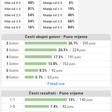
94%
6%
Više od 0.5
Manje od 0.5
81%
19%
Više od 1.5
Manje od 1.5
54%
46%
Više od 2.5
Manje od 2.5
34%
66%
Više od 3.5
Manje od 3.5
16%
84%
Više od 4.5
Manje od 4.5
Česti ukupni golovi - Puno vrijeme
2
Golovi
26.7%
/
295
puta
3
Golovi
20.3%
/
224
puta
4
Golovi
17.3%
/
191
puta
1
Golovi
13.8%
/
152
puta
5
Golovi
8.3%
/
92
puta
0
Golovi
5.7%
/
63
puta
Pokaži sve
Česti rezultati - Puno vrijeme
1-1
13%
/
143
puta
1-0
7.4%
/
82
puta