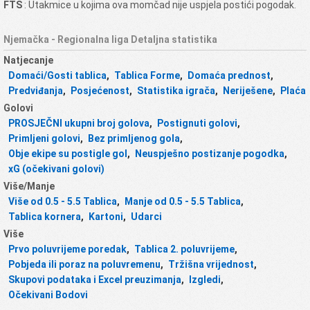
FTS
: Utakmice u kojima ova momčad nije uspjela postići pogodak.
Njemačka - Regionalna liga Detaljna statistika
Natjecanje
Domaći/Gosti tablica
,
Tablica Forme
,
Domaća prednost
,
Predviđanja
,
Posjećenost
,
Statistika igrača
,
Neriješene
,
Plaća
Golovi
PROSJEČNI ukupni broj golova
,
Postignuti golovi
,
Primljeni golovi
,
Bez primljenog gola
,
Obje ekipe su postigle gol
,
Neuspješno postizanje pogodka
,
xG (očekivani golovi)
Više/Manje
Više od 0.5 - 5.5 Tablica
,
Manje od 0.5 - 5.5 Tablica
,
Tablica kornera
,
Kartoni
,
Udarci
Više
Prvo poluvrijeme poredak
,
Tablica 2. poluvrijeme
,
Pobjeda ili poraz na poluvremenu
,
Tržišna vrijednost
,
Skupovi podataka i Excel preuzimanja
,
Izgledi
,
Očekivani Bodovi