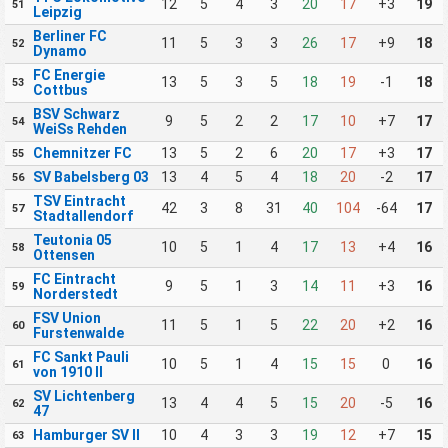
12
5
4
3
20
17
+3
19
51
Leipzig
Berliner FC
11
5
3
3
26
17
+9
18
52
Dynamo
FC Energie
13
5
3
5
18
19
-1
18
53
Cottbus
BSV Schwarz
9
5
2
2
17
10
+7
17
54
WeiSs Rehden
Chemnitzer FC
13
5
2
6
20
17
+3
17
55
SV Babelsberg 03
13
4
5
4
18
20
-2
17
56
TSV Eintracht
42
3
8
31
40
104
-64
17
57
Stadtallendorf
Teutonia 05
10
5
1
4
17
13
+4
16
58
Ottensen
FC Eintracht
9
5
1
3
14
11
+3
16
59
Norderstedt
FSV Union
11
5
1
5
22
20
+2
16
60
Furstenwalde
FC Sankt Pauli
10
5
1
4
15
15
0
16
61
von 1910 II
SV Lichtenberg
13
4
4
5
15
20
-5
16
62
47
Hamburger SV II
10
4
3
3
19
12
+7
15
63