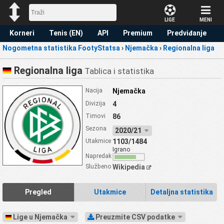
LIGE
MENI
Korneri
Tenis (EN)
API
Premium
Predviđanje
Nogometna statistika FootyStatsa
›
Njemačka
›
Regionalna liga
Regionalna liga
Tablica i statistika
Nacija
Njemačka
Divizija
4
Timovi
86
Sezona
2020/21
Utakmice
1103/1484
Igrano
Napredak
Službeno
Wikipedia
Pregled
Utakmice
Detaljna statistika
Lige u Njemačka
Preuzmite CSV podatke