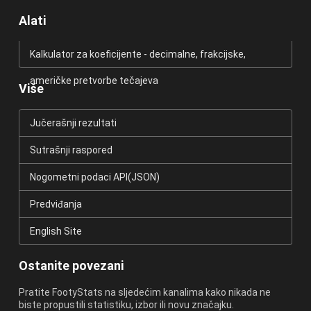
Alati
Kalkulator za koeficijente - decimalne, frakcijske,
američke pretvorbe tečajeva
Više
Jučerašnji rezultati
Sutrašnji raspored
Nogometni podaci API(JSON)
Predviđanja
English Site
Ostanite povezani
Pratite FootyStats na sljedećim kanalima kako nikada ne
biste propustili statistiku, izbor ili novu značajku.