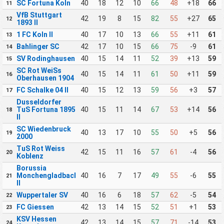
SC Fortuna Koln
40
18
12
10
66
48
+18
66
11
VfB Stuttgart
42
19
8
15
82
55
+27
65
12
1893 II
1 FC Koln II
40
17
10
13
66
55
+11
61
13
Bahlinger SC
42
17
10
15
66
75
-9
61
14
SV Rodinghausen
40
15
14
11
52
39
+13
59
15
SC Rot WeiSs
40
15
14
11
61
50
+11
59
16
Oberhausen 1904
FC Schalke 04 II
40
15
12
13
59
56
+3
57
17
Dusseldorfer
TuS Fortuna 1895
40
15
11
14
67
53
+14
56
18
II
SC Wiedenbruck
40
13
17
10
55
50
+5
56
19
2000
TuS Rot Weiss
42
15
11
16
57
61
-4
56
20
Koblenz
Borussia
Monchengladbach
40
16
7
17
49
55
-6
55
21
II
Wuppertaler SV
40
16
6
18
57
62
-5
54
22
FC Giessen
42
13
14
15
52
51
+1
53
23
KSV Hessen
42
13
14
15
57
71
-14
53
24