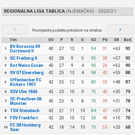
REGIONALNA LIGA TABLICA
(NJEMAČKA) - 2020/21
Promijenite podatke pritiskom na strelice.
Tim
OU
P
R
G
GZ
PG
GR
Bod.
BV Borussia 09
40
27
12
1
94
31
+63
93
1
Dortmund II
SC Freiburg II
42
28
9
5
95
38
+57
93
2
Rot Weiss Essen
40
27
9
4
90
28
+62
90
3
SV 07 Elversberg
42
25
13
4
98
43
+55
88
4
Offenbacher FC
42
25
12
5
80
32
+48
87
5
Kickers 1901
SSV Ulm 1846
42
23
10
9
75
40
+35
79
6
SC PreuSsen 06
40
23
9
8
70
39
+31
78
7
Munster
TSV Steinbach
42
21
11
10
84
47
+37
74
8
FSV Frankfurt
42
20
10
12
58
48
+10
70
9
FC 08 Homburg
42
18
14
10
73
53
+20
68
10
Saar