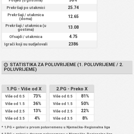
30%
Posjed (u gostima)
25.74
Prekršaji po utakmici
Prekršaji / utakmica
12.65
(doma)
Prekršaji / utakmica (u
13.08
gostima)
4.75
Ofsajdi / utakmica
2386
Igrači koji su sudjelovali
STATISTIKA ZA POLUVRIJEME (1. POLUVRIJEME / 2.
POLUVRIJEME)
1.PG - Više od X
2.PG - Preko X
73%
81%
Više od 0.5
Više od 0.5
36%
50%
Više od 1.5
Više od 1.5
13%
22%
Više od 2.5
Više od 2.5
4%
8%
Više od 3.5
Više od 3.5
* 1.PG = golovi u prvom poluvremenu u Njemačka-Regionalna liga