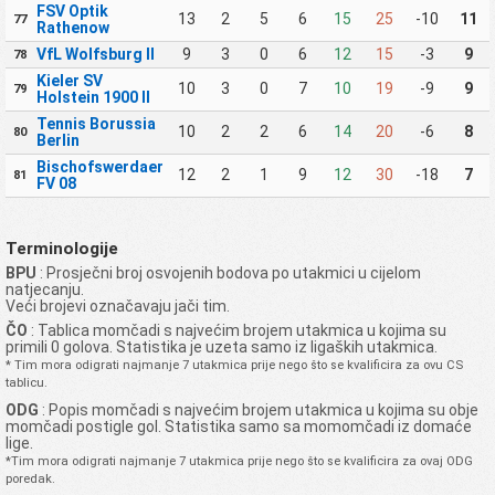
FSV Optik
13
2
5
6
15
25
-10
11
77
Rathenow
VfL Wolfsburg II
9
3
0
6
12
15
-3
9
78
Kieler SV
10
3
0
7
10
19
-9
9
79
Holstein 1900 II
Tennis Borussia
10
2
2
6
14
20
-6
8
80
Berlin
Bischofswerdaer
12
2
1
9
12
30
-18
7
81
FV 08
Terminologije
BPU
: Prosječni broj osvojenih bodova po utakmici u cijelom
natjecanju.
Veći brojevi označavaju jači tim.
ČO
: Tablica momčadi s najvećim brojem utakmica u kojima su
primili 0 golova. Statistika je uzeta samo iz ligaških utakmica.
* Tim mora odigrati najmanje 7 utakmica prije nego što se kvalificira za ovu CS
tablicu.
ODG
: Popis momčadi s najvećim brojem utakmica u kojima su obje
momčadi postigle gol. Statistika samo sa momomčadi iz domaće
lige.
*Tim mora odigrati najmanje 7 utakmica prije nego što se kvalificira za ovaj ODG
poredak.