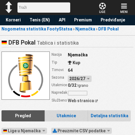
LIGE
MENI
Korneri
Tenis (EN)
API
Premium
Predviđanje
Nogometna statistika FootyStatsa
›
Njemačka
›
DFB Pokal
DFB Pokal
Tablica i statistika
Nacija
Njemačka
Tip
Kup
Timovi
64
Sezona
2026/27
Utakmice
0/32
Igrano
Napredak
Službeno
Web stranica
Pregled
Utakmice
Detaljna statistika
Lige u Njemačka
Preuzmite CSV podatke