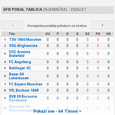
DFB POKAL TABLICA
(NJEMAČKA) - 2026/27
Promijenite podatke pritiskom na strelice.
Tim
OU
P
R
G
GZ
PG
GR
TSV 1860 Munchen
0
0
0
0
0
0
0
1
VSG Altglienicke
0
0
0
0
0
0
0
2
DSC Arminia
0
0
0
0
0
0
0
3
Bielefeld
FC Augsburg
0
0
0
0
0
0
0
4
Bahlinger SC
0
0
0
0
0
0
0
5
Bayer 04
0
0
0
0
0
0
0
6
Leverkusen
FC Bayern Munchen
0
0
0
0
0
0
0
7
VfL Bochum 1848
0
0
0
0
0
0
0
8
BVB 09 Borussia
0
0
0
0
0
0
0
9
Dortmund
Borussia VfL
0
0
0
0
0
0
0
10
Monchengladbach
Pokaži sve - 64 Timovi