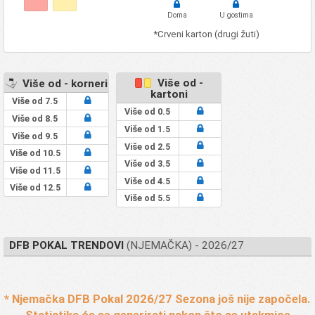
FC Viktoria Koln
0
0
0
0
0
0
0
58
Doma
U gostima
SV Waldhof
0
0
0
0
0
0
0
59
*Crveni karton (drugi žuti)
Mannheim 07
SV Wehen
0
0
0
0
0
0
0
60
Wiesbaden
Više od -
SV Werder Bremen
0
0
0
0
0
0
0
Više od - korneri
61
kartoni
SV Westfalia
Više od 7.5
0
0
0
0
0
0
0
62
Rhynern
Više od 0.5
Više od 8.5
VfL Wolfsburg
0
0
0
0
0
0
0
63
Više od 1.5
Više od 9.5
FC Wurzburger
Više od 2.5
0
0
0
0
0
0
0
64
Više od 10.5
Kickers
Više od 3.5
Više od 11.5
Više od 4.5
Više od 12.5
Više od 5.5
DFB POKAL TRENDOVI
(NJEMAČKA) - 2026/27
* Njemačka DFB Pokal 2026/27 Sezona još nije započela.