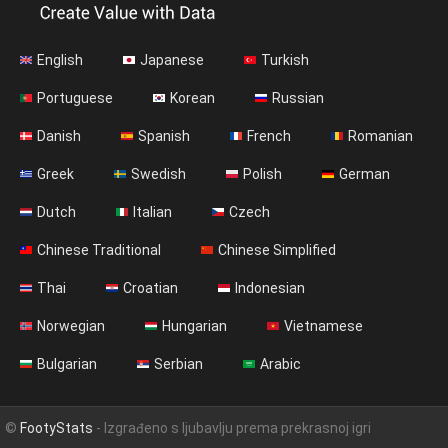
English
Japanese
Turkish
Portuguese
Korean
Russian
Danish
Spanish
French
Romanian
Greek
Swedish
Polish
German
Dutch
Italian
Czech
Chinese Traditional
Chinese Simplified
Thai
Croatian
Indonesian
Norwegian
Hungarian
Vietnamese
Bulgarian
Serbian
Arabic
©
FootyStats
- Izgrađeno s ljubavlju prema prekrasnoj igri