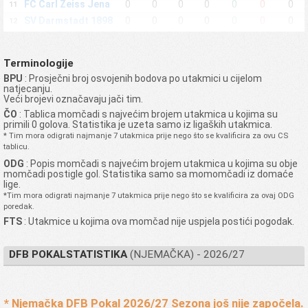
FC Carl Zeiss Jena
0
0
0
0
0
0
0
11
SV Darmstadt 1898
0
0
0
0
0
0
0
12
SG Dynamo
0
0
0
0
0
0
0
13
Dresden
Terminologije
Braunschweiger
0
0
0
0
0
0
0
14
TSV Eintracht 1895
BPU
: Prosječni broj osvojenih bodova po utakmici u cijelom
natjecanju.
Eintracht Frankfurt
0
0
0
0
0
0
0
15
Veći brojevi označavaju jači tim.
SV Eintracht Trier
0
0
0
0
0
0
0
16
ČO
: Tablica momčadi s najvećim brojem utakmica u kojima su
05
primili 0 golova. Statistika je uzeta samo iz ligaških utakmica.
SV 07 Elversberg
0
0
0
0
0
0
0
17
* Tim mora odigrati najmanje 7 utakmica prije nego što se kvalificira za ovu CS
tablicu.
FC Energie Cottbus
0
0
0
0
0
0
0
18
ODG
: Popis momčadi s najvećim brojem utakmica u kojima su obje
FC Erzgebirge Aue
0
0
0
0
0
0
0
19
momčadi postigle gol. Statistika samo sa momomčadi iz domaće
Dusseldorfer TuS
lige.
0
0
0
0
0
0
0
20
Fortuna 1895
*Tim mora odigrati najmanje 7 utakmica prije nego što se kvalificira za ovaj ODG
poredak.
SC Freiburg
0
0
0
0
0
0
0
21
FTS
: Utakmice u kojima ova momčad nije uspjela postići pogodak.
SpVgg Greuther
0
0
0
0
0
0
0
22
Furth
Hallescher FC
0
0
0
0
0
0
0
DFB POKALSTATISTIKA
(NJEMAČKA) - 2026/27
23
Hamburger SV
0
0
0
0
0
0
0
24
Hannoverscher
0
0
0
0
0
0
0
25
Sportverein 1896
* Njemačka DFB Pokal 2026/27 Sezona još nije započela.