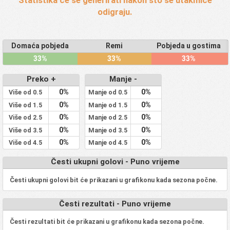
Statistika će se generirati nakon što se utakmice
odigraju.
Domaća pobjeda
Remi
Pobjeda u gostima
33%
33%
33%
Preko +
Manje -
0%
0%
Više od 0.5
Manje od 0.5
0%
0%
Više od 1.5
Manje od 1.5
0%
0%
Više od 2.5
Manje od 2.5
0%
0%
Više od 3.5
Manje od 3.5
0%
0%
Više od 4.5
Manje od 4.5
Česti ukupni golovi - Puno vrijeme
Česti ukupni golovi bit će prikazani u grafikonu kada sezona počne.
Česti rezultati - Puno vrijeme
Česti rezultati bit će prikazani u grafikonu kada sezona počne.