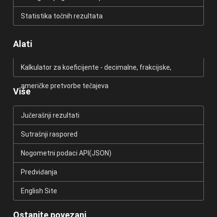
Statistika točnih rezultata
Alati
Kalkulator za koeficijente - decimalne, frakcijske,
američke pretvorbe tečajeva
Više
Jučerašnji rezultati
Sutrašnji raspored
Nogometni podaci API(JSON)
Predviđanja
English Site
Ostanite povezani