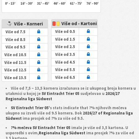
0' - 15'
16' - 30'
31' - 45'
46' - 60'
61' - 75'
76' - 90'
Više od - Kartoni
Više - Korneri
Više od 0.5
Više od 7.5
Više od 1.5
Više od 8.5
Više od 2.5
Više od 9.5
Više od 3.5
Više od 10.5
Više od 4.5
Više od 11.5
Više od 5.5
Više od 12.5
Više od 6.5
Više od 13.5
Više od 7,5 ~ 13,5 kornera izračunava se iz ukupnog broja kornera u
utakmici u kojoj je
SV Eintracht Trier 05
sudjelovao u
2026/27
Regionalna liga Südwest
SV Eintracht Trier 05
's stats indicate that ?% njihovih mečeva
ukupno su izveli više od 9.5 kornera. Dok
2026/27 of Regionalna liga
Südwest
ima prosjek od ?% za više od 9.5.
?% mečeva SV Eintracht Trier 05
imalo je više od 3,5 kartona. U
usporedbi s ovim,
Regionalna liga Südwest
ima prosjek ?% za više od
3,5 kartona.