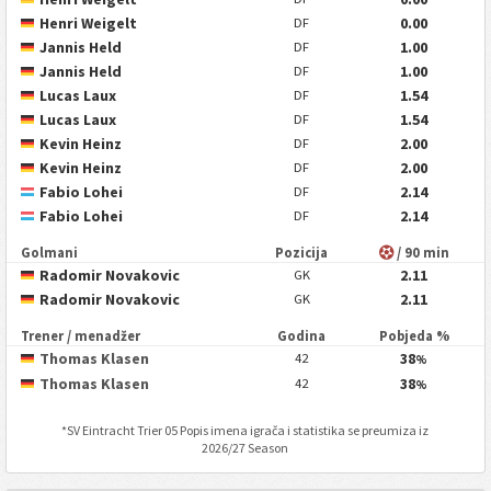
Henri Weigelt
0.00
DF
Jannis Held
1.00
DF
Jannis Held
1.00
DF
Lucas Laux
1.54
DF
Lucas Laux
1.54
DF
Kevin Heinz
2.00
DF
Kevin Heinz
2.00
DF
Fabio Lohei
2.14
DF
Fabio Lohei
2.14
DF
Golmani
Pozicija
/ 90 min
Radomir Novakovic
2.11
GK
Radomir Novakovic
2.11
GK
Trener / menadžer
Godina
Pobjeda %
Thomas Klasen
38
42
%
Thomas Klasen
38
42
%
*
SV Eintracht Trier 05
Popis imena igrača i statistika se preumiza iz
2026/27 Season