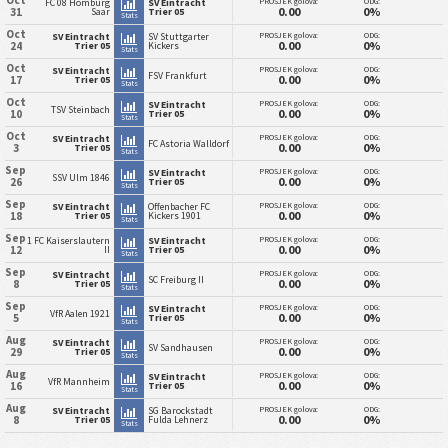
Oct
PROSJEK golova:
ODG:
FC 08 Homburg
SV Eintracht
0.00
0%
31
Saar
Trier 05
Stats
Oct
PROSJEK golova:
ODG:
SV Eintracht
SV Stuttgarter
0.00
0%
24
Trier 05
Kickers
Stats
Oct
PROSJEK golova:
ODG:
SV Eintracht
FSV Frankfurt
0.00
0%
17
Trier 05
Stats
Oct
PROSJEK golova:
ODG:
SV Eintracht
TSV Steinbach
0.00
0%
10
Trier 05
Stats
Oct
PROSJEK golova:
ODG:
SV Eintracht
FC Astoria Walldorf
0.00
0%
3
Trier 05
Stats
Sep
PROSJEK golova:
ODG:
SV Eintracht
SSV Ulm 1846
0.00
0%
26
Trier 05
Stats
Sep
PROSJEK golova:
ODG:
SV Eintracht
Offenbacher FC
0.00
0%
18
Trier 05
Kickers 1901
Stats
Sep
PROSJEK golova:
ODG:
1 FC Kaiserslautern
SV Eintracht
0.00
0%
12
II
Trier 05
Stats
Sep
PROSJEK golova:
ODG:
SV Eintracht
SC Freiburg II
0.00
0%
8
Trier 05
Stats
Sep
PROSJEK golova:
ODG:
SV Eintracht
VfR Aalen 1921
0.00
0%
5
Trier 05
Stats
Aug
PROSJEK golova:
ODG:
SV Eintracht
SV Sandhausen
0.00
0%
29
Trier 05
Stats
Aug
PROSJEK golova:
ODG:
SV Eintracht
VfR Mannheim
0.00
0%
16
Trier 05
Stats
Aug
PROSJEK golova:
ODG:
SV Eintracht
SG Barockstadt
0.00
0%
8
Trier 05
Fulda Lehnerz
Stats