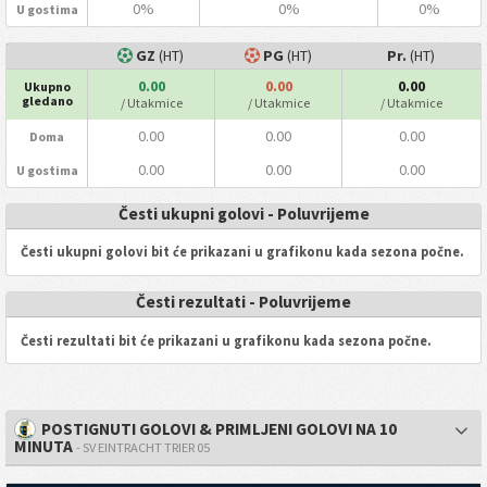
0%
0%
0%
U gostima
GZ
(HT)
PG
(HT)
Pr.
(HT)
0.00
0.00
0.00
Ukupno
gledano
/ Utakmice
/ Utakmice
/ Utakmice
0.00
0.00
0.00
Doma
0.00
0.00
0.00
U gostima
Česti ukupni golovi - Poluvrijeme
Česti ukupni golovi bit će prikazani u grafikonu kada sezona počne.
Česti rezultati - Poluvrijeme
Česti rezultati bit će prikazani u grafikonu kada sezona počne.
POSTIGNUTI GOLOVI & PRIMLJENI GOLOVI NA 10
MINUTA
- SV EINTRACHT TRIER 05