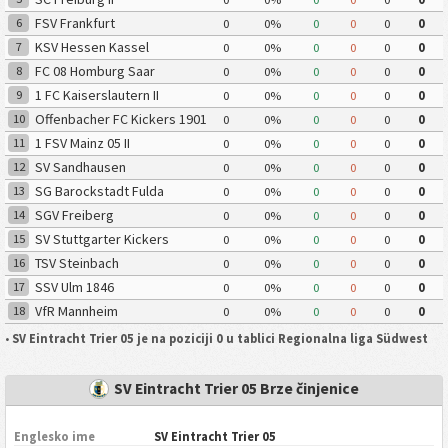
FSV Frankfurt
6
0
0%
0
0
0
0
KSV Hessen Kassel
7
0
0%
0
0
0
0
FC 08 Homburg Saar
8
0
0%
0
0
0
0
1 FC Kaiserslautern II
9
0
0%
0
0
0
0
Offenbacher FC Kickers 1901
10
0
0%
0
0
0
0
1 FSV Mainz 05 II
11
0
0%
0
0
0
0
SV Sandhausen
12
0
0%
0
0
0
0
SG Barockstadt Fulda
13
0
0%
0
0
0
0
Lehnerz
SGV Freiberg
14
0
0%
0
0
0
0
SV Stuttgarter Kickers
15
0
0%
0
0
0
0
TSV Steinbach
16
0
0%
0
0
0
0
SSV Ulm 1846
17
0
0%
0
0
0
0
VfR Mannheim
18
0
0%
0
0
0
0
•
SV Eintracht Trier 05 je na poziciji 0 u tablici Regionalna liga Südwest
SV Eintracht Trier 05 Brze činjenice
Englesko ime
SV Eintracht Trier 05