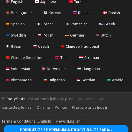
English
Japanese
Turkish
Portuguese
Korean
Russian
Danish
Spanish
French
Romanian
Greek
Swedish
Polish
German
Dutch
Italian
Czech
Chinese Traditional
Chinese Simplified
Thai
Croatian
Indonesian
Norwegian
Hungarian
Vietnamese
Bulgarian
Serbian
Arabic
©
FootyStats
- Izgrađeno s ljubavlju prema prekrasnoj igri
Kontaktirajte nas
O nama
Pomoć
Pravila o privatnosti
Terms & Conditions (English)
News (English)
PRIDRUŽITE SE PREMIUMU. PROFITIRAJTE SADA.