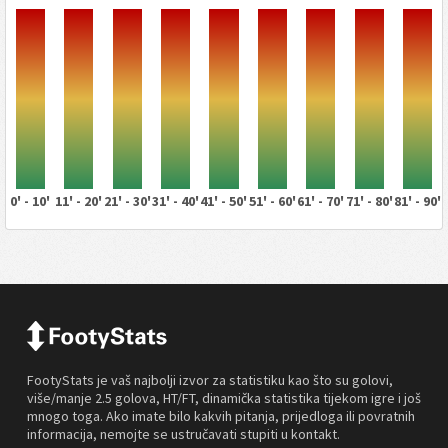
0' - 10'
11' - 20'
21' - 30'
31' - 40'
41' - 50'
51' - 60'
61' - 70'
71' - 80'
81' - 90'
FootyStats je vaš najbolji izvor za statistiku kao što su golovi,
više/manje 2.5 golova, HT/FT, dinamička statistika tijekom igre i još
mnogo toga. Ako imate bilo kakvih pitanja, prijedloga ili povratnih
informacija, nemojte se ustručavati stupiti u kontakt.