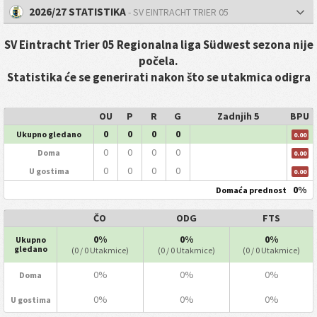
2026/27 STATISTIKA
- SV EINTRACHT TRIER 05
SV Eintracht Trier 05 Regionalna liga Südwest sezona nije
počela.
Statistika će se generirati nakon što se utakmica odigra
OU
P
R
G
Zadnjih 5
BPU
0
0
0
0
Ukupno gledano
0.00
0
0
0
0
Doma
0.00
0
0
0
0
U gostima
0.00
0%
Domaća prednost
ČO
ODG
FTS
0%
0%
0%
Ukupno
gledano
(0 / 0 Utakmice)
(0 / 0 Utakmice)
(0 / 0 Utakmice)
0%
0%
0%
Doma
0%
0%
0%
U gostima