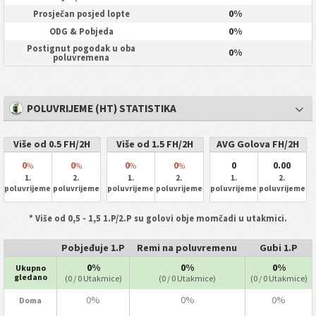
0%
Prosječan posjed lopte
0%
ODG & Pobjeda
Postignut pogodak u oba
0%
poluvremena
POLUVRIJEME (HT) STATISTIKA
Više od 0.5 FH/2H
Više od 1.5 FH/2H
AVG Golova FH/2H
0
0
0
0
0
0.00
%
%
%
%
1.
2.
1.
2.
1.
2.
poluvrijeme
poluvrijeme
poluvrijeme
poluvrijeme
poluvrijeme
poluvrijeme
* Više od 0,5 - 1,5 1.P/2.P su golovi obje momčadi u utakmici.
Pobjeđuje 1.P
Remi na poluvremenu
Gubi 1.P
0%
0%
0%
Ukupno
gledano
(0 / 0 Utakmice)
(0 / 0 Utakmice)
(0 / 0 Utakmice)
0%
0%
0%
Doma