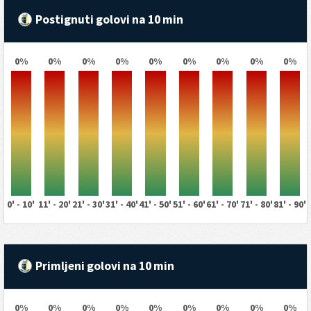
Postignuti golovi na 10 min
0%
0%
0%
0%
0%
0%
0%
0%
0%
0' - 10'
11' - 20'
21' - 30'
31' - 40'
41' - 50'
51' - 60'
61' - 70'
71' - 80'
81' - 90'
Primljeni golovi na 10 min
0%
0%
0%
0%
0%
0%
0%
0%
0%