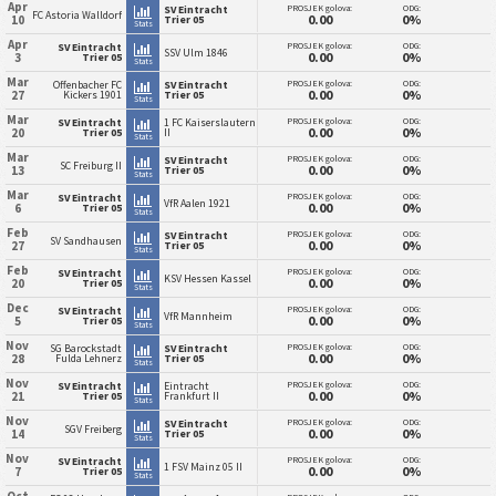
Apr
PROSJEK golova:
ODG:
SV Eintracht
FC Astoria Walldorf
0.00
0%
10
Trier 05
Stats
Apr
PROSJEK golova:
ODG:
SV Eintracht
SSV Ulm 1846
0.00
0%
3
Trier 05
Stats
Mar
PROSJEK golova:
ODG:
Offenbacher FC
SV Eintracht
0.00
0%
27
Kickers 1901
Trier 05
Stats
Mar
PROSJEK golova:
ODG:
SV Eintracht
1 FC Kaiserslautern
0.00
0%
20
Trier 05
II
Stats
Mar
PROSJEK golova:
ODG:
SV Eintracht
SC Freiburg II
0.00
0%
13
Trier 05
Stats
Mar
PROSJEK golova:
ODG:
SV Eintracht
VfR Aalen 1921
0.00
0%
6
Trier 05
Stats
Feb
PROSJEK golova:
ODG:
SV Eintracht
SV Sandhausen
0.00
0%
27
Trier 05
Stats
Feb
PROSJEK golova:
ODG:
SV Eintracht
KSV Hessen Kassel
0.00
0%
20
Trier 05
Stats
Dec
PROSJEK golova:
ODG:
SV Eintracht
VfR Mannheim
0.00
0%
5
Trier 05
Stats
Nov
PROSJEK golova:
ODG:
SG Barockstadt
SV Eintracht
0.00
0%
28
Fulda Lehnerz
Trier 05
Stats
Nov
PROSJEK golova:
ODG:
SV Eintracht
Eintracht
0.00
0%
21
Trier 05
Frankfurt II
Stats
Nov
PROSJEK golova:
ODG:
SV Eintracht
SGV Freiberg
0.00
0%
14
Trier 05
Stats
Nov
PROSJEK golova:
ODG:
SV Eintracht
1 FSV Mainz 05 II
0.00
0%
7
Trier 05
Stats