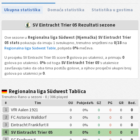
Ukupna statistika
Domaća statistika
Statistika u gostima
SV Eintracht Trier 05 Rezultati sezone
Ove sezone u
Regionalna liga Südwest (Njemačka) SV Eintracht Trier
05 stats
pokazuju da imaju 1 sveukupno, trenutno smješteni na
0/18
na
Regionalna liga Südwest Table
, pobjeda
0%
mečeva.
U prosjeku SV Eintracht Trier 05 score
0
golova po utakmici, a primaju
0
golova po utakmici.
0%
od toga
SV Eintracht Trier 05
's utakmice
završavaju tako da oba tima postižu golove, a njihov prosječni ukupni broj
golova po utakmici je
0
.
Regionalna liga Südwest Tablica
Trenutno Rano u sezoni - 0 / 306 played
#
Tim
OU
Pobjeda%
GZ
PG
GR
Bod.
VfR Aalen 1921
1
0
0%
0
0
0
0
FC Astoria Walldorf
2
0
0%
0
0
0
0
Eintracht Frankfurt II
3
0
0%
0
0
0
0
SV Eintracht Trier 05
4
0
0%
0
0
0
0
SC Freiburg II
5
0
0%
0
0
0
0