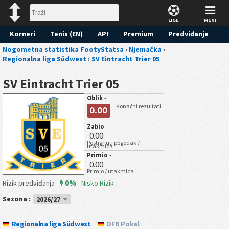
LIGE
MENI
Korneri
Tenis (EN)
API
Premium
Predviđanje
Nogometna statistika FootyStatsa
›
Njemačka
›
Regionalna liga Südwest
›
SV Eintracht Trier 05
SV Eintracht Trier 05
Oblik
-
Konačni rezultati
0.00
Zabio
-
0.00
Postignuti pogodak /
utakmica
Primio
-
0.00
Primio / utakmica
0%
Rizik predviđanja -
-
Nisko Rizik
Sezona :
2026/27
Regionalna liga Südwest
DFB Pokal