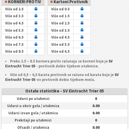
KORNERI PROTIV
Kartoni Protivnik
Više od 2.5
Više od 0.5
Više od 3.5
Više od 1.5
Više od 4.5
Više od 2.5
Više od 5.5
Više od 3.5
Više od 6.5
Više od 4.5
Više od 7.5
Više od 5.5
Više od 8.5
Više od 6.5
Preko 2.5 ~ 8.5 kornera protiv računaju se korneri koje je
SV
Eintracht Trier 05
- protivnik dobio tijekom utakmice.
Više od 0,5 ~ 6,5 karata protivnik se računa od karata koje je
SV
Eintracht Trier 05
-ov protivnik dobio tijekom meča.
Ostale statistike - SV Eintracht Trier 05
0
Udarci po utakmici
0.00
Udarci u okvir gola / utakmica
0.00
Udarci izvan gola / utakmica
0
Prekršaji po utakmici
0.00
Ofsajdi / utakmica