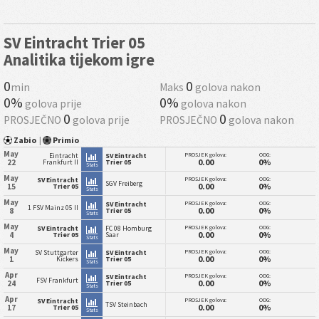
SV Eintracht Trier 05
Analitika tijekom igre
0
0
min
Maks
golova nakon
0%
0%
golova prije
golova nakon
0
0
PROSJEČNO
golova prije
PROSJEČNO
golova nakon
Zabio
|
Primio
May
PROSJEK golova:
ODG:
Eintracht
SV Eintracht
0.00
0%
22
Frankfurt II
Trier 05
Stats
May
PROSJEK golova:
ODG:
SV Eintracht
SGV Freiberg
0.00
0%
15
Trier 05
Stats
May
PROSJEK golova:
ODG:
SV Eintracht
1 FSV Mainz 05 II
0.00
0%
8
Trier 05
Stats
May
PROSJEK golova:
ODG:
SV Eintracht
FC 08 Homburg
0.00
0%
4
Trier 05
Saar
Stats
May
PROSJEK golova:
ODG:
SV Stuttgarter
SV Eintracht
0.00
0%
1
Kickers
Trier 05
Stats
Apr
PROSJEK golova:
ODG:
SV Eintracht
FSV Frankfurt
0.00
0%
24
Trier 05
Stats
Apr
PROSJEK golova:
ODG:
SV Eintracht
TSV Steinbach
0.00
0%
17
Trier 05
Stats