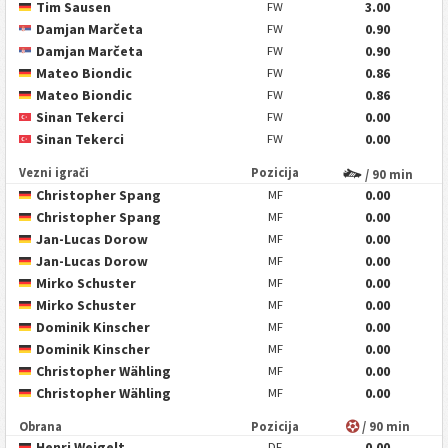
Tim Sausen
3.00
FW
Damjan Marčeta
0.90
FW
Damjan Marčeta
0.90
FW
Mateo Biondic
0.86
FW
Mateo Biondic
0.86
FW
Sinan Tekerci
0.00
FW
Sinan Tekerci
0.00
FW
Vezni igrači
Pozicija
/ 90 min
Christopher Spang
0.00
MF
Christopher Spang
0.00
MF
Jan-Lucas Dorow
0.00
MF
Jan-Lucas Dorow
0.00
MF
Mirko Schuster
0.00
MF
Mirko Schuster
0.00
MF
Dominik Kinscher
0.00
MF
Dominik Kinscher
0.00
MF
Christopher Wähling
0.00
MF
Christopher Wähling
0.00
MF
Obrana
Pozicija
/ 90 min
Henri Weigelt
0.00
DF