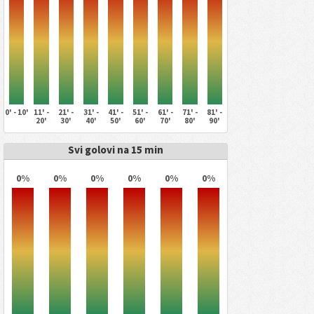
0' - 10'
11' -
21' -
31' -
41' -
51' -
61' -
71' -
81' -
20'
30'
40'
50'
60'
70'
80'
90'
Svi golovi na 15 min
0%
0%
0%
0%
0%
0%