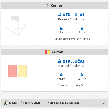
Korneri
OTKLJUČAJ
Korneri / utakmica
Za
Protiv
*Ukupan broj kornera/utakmica
Kartoni
OTKLJUČAJ
Kartoni / utakmica
Najviša
Najniža
*Crveni karton (drugi žuti)
NAMJEŠTAJI & AMP; REZULTATI UTAKMICA