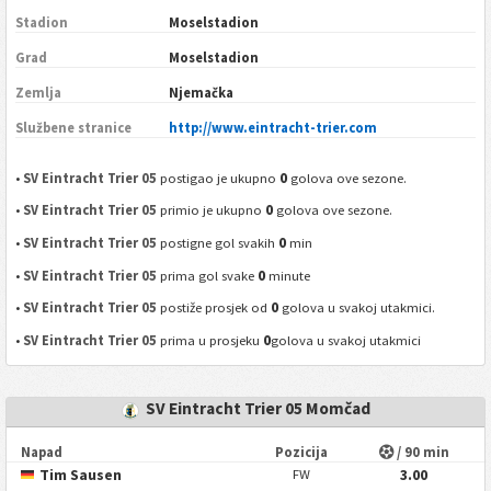
Stadion
Moselstadion
Grad
Moselstadion
Zemlja
Njemačka
Službene stranice
http://www.eintracht-trier.com
0
•
SV Eintracht Trier 05
postigao je ukupno
golova ove sezone.
0
•
SV Eintracht Trier 05
primio je ukupno
golova ove sezone.
0
•
SV Eintracht Trier 05
postigne gol svakih
min
0
•
SV Eintracht Trier 05
prima gol svake
minute
0
•
SV Eintracht Trier 05
postiže prosjek od
golova u svakoj utakmici.
0
•
SV Eintracht Trier 05
prima u prosjeku
golova u svakoj utakmici
SV Eintracht Trier 05 Momčad
Napad
Pozicija
/ 90 min
Tim Sausen
3.00
FW