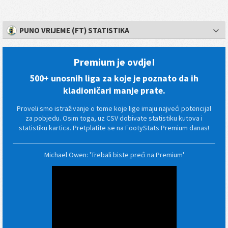
PUNO VRIJEME (FT) STATISTIKA
Premium je ovdje!
500+ unosnih liga za koje je poznato da ih
kladioničari manje prate.
Proveli smo istraživanje o tome koje lige imaju najveći potencijal
za pobjedu. Osim toga, uz CSV dobivate statistiku kutova i
statistiku kartica. Pretplatite se na FootyStats Premium danas!
Michael Owen: 'Trebali biste preći na Premium'