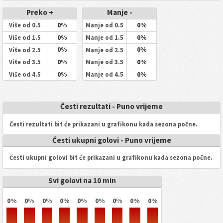
Preko +
Manje -
0%
0%
Više od 0.5
Manje od 0.5
0%
0%
Više od 1.5
Manje od 1.5
0%
0%
Više od 2.5
Manje od 2.5
0%
0%
Više od 3.5
Manje od 3.5
0%
0%
Više od 4.5
Manje od 4.5
Česti rezultati - Puno vrijeme
Česti rezultati bit će prikazani u grafikonu kada sezona počne.
Česti ukupni golovi - Puno vrijeme
Česti ukupni golovi bit će prikazani u grafikonu kada sezona počne.
Svi golovi na 10 min
0%
0%
0%
0%
0%
0%
0%
0%
0%