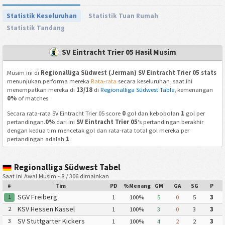
Statistik Keseluruhan
Statistik Tuan Rumah
Statistik Tandang
SV Eintracht Trier 05 Hasil Musim
Musim ini di
Regionalliga Südwest (Jerman) SV Eintracht Trier 05 stats
menunjukan performa mereka
Rata-rata
secara keseluruhan, saat ini
menempatkan mereka di
13/18
di
Regionalliga Südwest Table
, kemenangan
0%
of matches.
Secara rata-rata SV Eintracht Trier 05 score
0
gol dan kebobolan
1
gol per
pertandingan.
0%
dari ini
SV Eintracht Trier 05
's pertandingan berakhir
dengan kedua tim mencetak gol dan rata-rata total gol mereka per
pertandingan adalah
1
.
Regionalliga Südwest Tabel
Saat ini Awal Musim - 8 / 306 dimainkan
#
Tim
PD
%Menang
GM
GA
SG
P
SGV Freiberg
1
1
100%
5
0
5
3
KSV Hessen Kassel
2
1
100%
3
0
3
3
SV Stuttgarter Kickers
3
1
100%
4
2
2
3