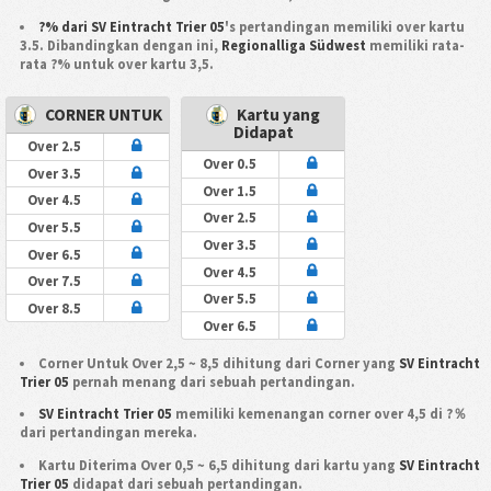
?% dari SV Eintracht Trier 05
's pertandingan memiliki over kartu
3.5. Dibandingkan dengan ini,
Regionalliga Südwest
memiliki rata-
rata ?% untuk over kartu 3,5.
CORNER UNTUK
Kartu yang
Didapat
Over 2.5
Over 0.5
Over 3.5
Over 1.5
Over 4.5
Over 2.5
Over 5.5
Over 3.5
Over 6.5
Over 4.5
Over 7.5
Over 5.5
Over 8.5
Over 6.5
Corner Untuk Over 2,5 ~ 8,5 dihitung dari Corner yang
SV Eintracht
Trier 05
pernah menang dari sebuah pertandingan.
SV Eintracht Trier 05
memiliki kemenangan corner over 4,5 di ?％
dari pertandingan mereka.
Kartu Diterima Over 0,5 ~ 6,5 dihitung dari kartu yang
SV Eintracht
Trier 05
didapat dari sebuah pertandingan.