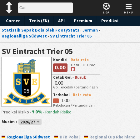
LIGA
MENU
Corner
Tenis (EN)
API
Premium
Prediksi
Statistik Sepak Bola oleh FootyStats
›
Jerman
›
Regionalliga Südwest
›
SV Eintracht Trier 05
SV Eintracht Trier 05
Kondisi
-
Rata-rata
Hasil Full-Time
0.00
K
Cetak Gol
-
Buruk
0.00
Gol Tercetak / pertandingan
Terbobol
-
Rata-rata
1.00
Kebobolan / Pertandingan
0%
Prediksi Risiko -
-
Rendah Risiko
Musim :
2026/27
Regionalliga Südwest
DFB Pokal
Regional Cup Rheinland