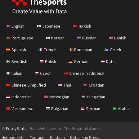
English
Japanese
Turkish
Portuguese
Korean
Russian
Danish
Spanish
French
Romanian
Greek
Swedish
Polish
German
Dutch
Italian
Czech
Chinese Traditional
Chinese Simplified
Thai
Croatian
Indonesian
Norwegian
Hungarian
Vietnamese
Bulgarian
Serbian
Arabic
©
FootyStats
- Built with Love for The Beautiful Game
Hubungi Kita
Tentang
Bantuan
Kebijakan Privasi