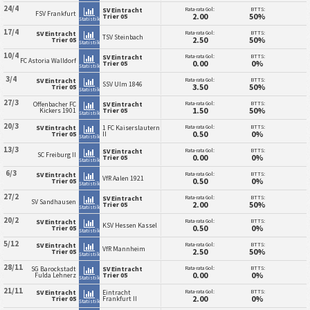
24/4
Rata-rata Gol:
BTTS:
SV Eintracht
FSV Frankfurt
2.00
50%
Trier 05
Statistik
17/4
Rata-rata Gol:
BTTS:
SV Eintracht
TSV Steinbach
2.50
50%
Trier 05
Statistik
10/4
Rata-rata Gol:
BTTS:
SV Eintracht
FC Astoria Walldorf
0.00
0%
Trier 05
Statistik
3/4
Rata-rata Gol:
BTTS:
SV Eintracht
SSV Ulm 1846
3.50
50%
Trier 05
Statistik
27/3
Rata-rata Gol:
BTTS:
Offenbacher FC
SV Eintracht
1.50
50%
Kickers 1901
Trier 05
Statistik
20/3
Rata-rata Gol:
BTTS:
SV Eintracht
1 FC Kaiserslautern
0.50
0%
Trier 05
II
Statistik
13/3
Rata-rata Gol:
BTTS:
SV Eintracht
SC Freiburg II
0.00
0%
Trier 05
Statistik
6/3
Rata-rata Gol:
BTTS:
SV Eintracht
VfR Aalen 1921
0.50
0%
Trier 05
Statistik
27/2
Rata-rata Gol:
BTTS:
SV Eintracht
SV Sandhausen
2.00
50%
Trier 05
Statistik
20/2
Rata-rata Gol:
BTTS:
SV Eintracht
KSV Hessen Kassel
0.50
0%
Trier 05
Statistik
5/12
Rata-rata Gol:
BTTS:
SV Eintracht
VfR Mannheim
2.50
50%
Trier 05
Statistik
28/11
Rata-rata Gol:
BTTS:
SG Barockstadt
SV Eintracht
0.00
0%
Fulda Lehnerz
Trier 05
Statistik
21/11
Rata-rata Gol:
BTTS:
SV Eintracht
Eintracht
2.00
0%
Trier 05
Frankfurt II
Statistik