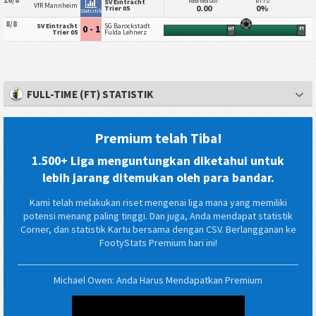
16/8
Rata-rata Gol:
BTTS:
SV Eintracht
VfR Mannheim
0.00
0%
Trier 05
Statistik
8/8
SV Eintracht
SG Barockstadt
0 - 1
HT
FT
Trier 05
Fulda Lehnerz
FULL-TIME (FT) STATISTIK
Premium telah Tiba!
1.500+ Liga menguntungkan diketahui untuk
lebih jarang ditemukan oleh para bandar.
Kami telah melakukan riset mengenai liga mana yang memiliki
potensi menang paling tinggi. Dan juga, Anda mendapat statistik
Corner, dan statistik Kartu bersama dengan CSV. Berlangganan ke
FootyStats Premium hari ini!
Michael Owen: Anda Harus Mendapatkan Premium