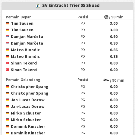
SV Eintracht Trier 05 Skuad
Pemain Depan
Posisi
/ 90 min
Tim Sausen
3.00
PD
Tim Sausen
3.00
PD
Damjan Marčeta
0.90
PD
Damjan Marčeta
0.90
PD
Mateo Biondic
0.86
PD
Mateo Biondic
0.86
PD
Sinan Tekerci
0.00
PD
Sinan Tekerci
0.00
PD
Pemain Gelandang
Posisi
/ 90 min
Christopher Spang
0.00
PG
Christopher Spang
0.00
PG
Jan-Lucas Dorow
0.00
PG
Jan-Lucas Dorow
0.00
PG
Mirko Schuster
0.00
PG
Mirko Schuster
0.00
PG
Dominik Kinscher
0.00
PG
Dominik Kinscher
0.00
PG