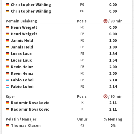
Christopher Wähling
0.00
PG
Christopher Wähling
0.00
PG
Pemain Belakang
Posisi
/ 90 min
Henri Weigelt
0.00
PB
Henri Weigelt
0.00
PB
Jannis Held
1.00
PB
Jannis Held
1.00
PB
Lucas Laux
1.54
PB
Lucas Laux
1.54
PB
Kevin Heinz
2.00
PB
Kevin Heinz
2.00
PB
Fabio Lohei
2.14
PB
Fabio Lohei
2.14
PB
Kiper
Posisi
/ 90 min
Radomir Novakovic
2.11
K
Radomir Novakovic
2.11
K
Pelatih / Manajer
Umur
% Menang
Thomas Klasen
0
42
%