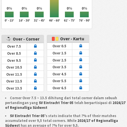
0%
0%
0%
0%
0%
0' - 15'
16' - 30'
31' - 45'
46' - 60'
61' - 75'
76' - 90'
Over - Kartu
Over - Corner
Over 0.5
Over 7.5
Over 1.5
Over 8.5
Over 2.5
Over 9.5
Over 3.5
Over 10.5
Over 4.5
Over 11.5
Over 5.5
Over 12.5
Over 6.5
Over 13.5
Corner Over 7.5 ~ 13.5 dihitung dari total corner dalam sebuah
pertandingan yang
SV Eintracht Trier 05
telah berpartisipasi di
2026/27
of Regionalliga Südwest
SV Eintracht Trier 05
's stats indicate that ?% of their matches
accumulated over 9,5 total corners. While
2026/27 of Regionalliga
Südwest
has an average of ?% for over 9,5.