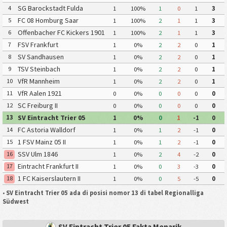
SG Barockstadt Fulda
4
1
100%
1
0
1
3
Lehnerz
FC 08 Homburg Saar
5
1
100%
2
1
1
3
Offenbacher FC Kickers 1901
6
1
100%
2
1
1
3
FSV Frankfurt
7
1
0%
2
2
0
1
SV Sandhausen
8
1
0%
2
2
0
1
TSV Steinbach
9
1
0%
2
2
0
1
VfR Mannheim
10
1
0%
2
2
0
1
VfR Aalen 1921
11
0
0%
0
0
0
0
SC Freiburg II
12
0
0%
0
0
0
0
SV Eintracht Trier 05
13
1
0%
0
1
-1
0
FC Astoria Walldorf
14
1
0%
1
2
-1
0
1 FSV Mainz 05 II
15
1
0%
1
2
-1
0
SSV Ulm 1846
16
1
0%
2
4
-2
0
Eintracht Frankfurt II
17
1
0%
0
3
-3
0
1 FC Kaiserslautern II
18
1
0%
0
5
-5
0
•
SV Eintracht Trier 05 ada di posisi nomor 13 di tabel Regionalliga
Südwest
SV Eintracht Trier 05 Fakta Menarik