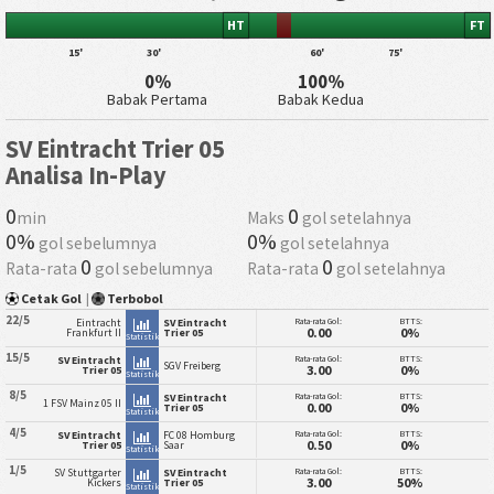
HT
FT
15'
30'
60'
75'
0%
100%
Babak Pertama
Babak Kedua
SV Eintracht Trier 05
Analisa In-Play
0
0
min
Maks
gol setelahnya
0%
0%
gol sebelumnya
gol setelahnya
0
0
Rata-rata
gol sebelumnya
Rata-rata
gol setelahnya
Cetak Gol
|
Terbobol
22/5
Rata-rata Gol:
BTTS:
Eintracht
SV Eintracht
0.00
0%
Frankfurt II
Trier 05
Statistik
15/5
Rata-rata Gol:
BTTS:
SV Eintracht
SGV Freiberg
3.00
0%
Trier 05
Statistik
8/5
Rata-rata Gol:
BTTS:
SV Eintracht
1 FSV Mainz 05 II
0.00
0%
Trier 05
Statistik
4/5
Rata-rata Gol:
BTTS:
SV Eintracht
FC 08 Homburg
0.50
0%
Trier 05
Saar
Statistik
1/5
Rata-rata Gol:
BTTS:
SV Stuttgarter
SV Eintracht
3.00
50%
Kickers
Trier 05
Statistik