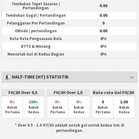
Tembakan Tepat Sasaran /
0.00
Pertandingan
0.00
Tembakan Gagal / Pertandingan
0
Pelanggaran Per Pertandingan
0.00
Offside / pertandingan
0%
Rata-Rata Penguasaan Bola
0%
BTTS & Menang
0%
Mencetak Gol di Kedua Bagian
HALF-TIME (HT) STATISTIK
FH/2H Over 0,5
FH/2H Over 1,5
Rata-rata Gol FH/2H
0
100
0
0
0
1.00
%
%
%
%
Babak
Babak
Babak
Babak
Babak
Babak
Pertama
Kedua
Pertama
Kedua
Pertama
Kedua
* Over 0.5 - 1.5 HT/2H adalah untuk gol untuk kedua tim di
pertandingan.