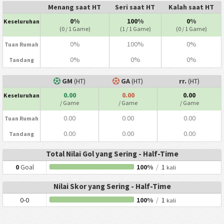
Menang saat HT
Seri saat HT
Kalah saat HT
0%
100%
0%
Keseluruhan
(0 / 1 Game)
(1 / 1 Game)
(0 / 1 Game)
0%
100%
0%
Tuan Rumah
0%
0%
0%
Tandang
GM
(HT)
GA
(HT)
rr.
(HT)
0.00
0.00
0.00
Keseluruhan
/ Game
/ Game
/ Game
0.00
0.00
0.00
Tuan Rumah
0.00
0.00
0.00
Tandang
Total Nilai Gol yang Sering - Half-Time
0
Goal
100%
/
1
kali
Nilai Skor yang Sering - Half-Time
0-0
100%
/
1
kali