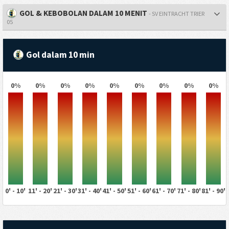
GOL & KEBOBOLAN DALAM 10 MENIT
- SV EINTRACHT TRIER
05
Gol dalam 10 min
0%
0%
0%
0%
0%
0%
0%
0%
0%
0' - 10'
11' - 20'
21' - 30'
31' - 40'
41' - 50'
51' - 60'
61' - 70'
71' - 80'
81' - 90'