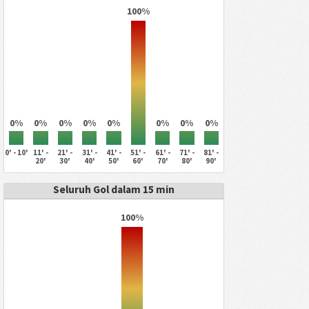
100%
0%
0%
0%
0%
0%
0%
0%
0%
0' - 10'
11' -
21' -
31' -
41' -
51' -
61' -
71' -
81' -
20'
30'
40'
50'
60'
70'
80'
90'
Seluruh Gol dalam 15 min
100%