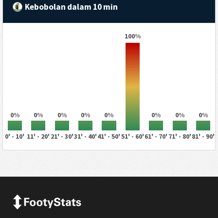
Kebobolan dalam 10 min
100%
0%
0%
0%
0%
0%
0%
0%
0%
0' - 10'
11' - 20'
21' - 30'
31' - 40'
41' - 50'
51' - 60'
61' - 70'
71' - 80'
81' - 90'