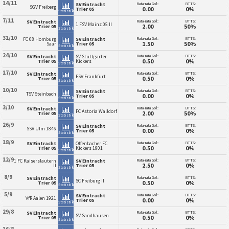
14/11
Rata-rata Gol:
BTTS:
SV Eintracht
SGV Freiberg
0.00
0%
Trier 05
Statistik
7/11
Rata-rata Gol:
BTTS:
SV Eintracht
1 FSV Mainz 05 II
2.00
50%
Trier 05
Statistik
31/10
Rata-rata Gol:
BTTS:
FC 08 Homburg
SV Eintracht
1.50
50%
Saar
Trier 05
Statistik
24/10
Rata-rata Gol:
BTTS:
SV Eintracht
SV Stuttgarter
0.50
0%
Trier 05
Kickers
Statistik
17/10
Rata-rata Gol:
BTTS:
SV Eintracht
FSV Frankfurt
0.50
0%
Trier 05
Statistik
10/10
Rata-rata Gol:
BTTS:
SV Eintracht
TSV Steinbach
0.00
0%
Trier 05
Statistik
3/10
Rata-rata Gol:
BTTS:
SV Eintracht
FC Astoria Walldorf
2.00
50%
Trier 05
Statistik
26/9
Rata-rata Gol:
BTTS:
SV Eintracht
SSV Ulm 1846
0.00
0%
Trier 05
Statistik
18/9
Rata-rata Gol:
BTTS:
SV Eintracht
Offenbacher FC
0.50
0%
Trier 05
Kickers 1901
Statistik
12/9
Rata-rata Gol:
BTTS:
1 FC Kaiserslautern
SV Eintracht
2.50
0%
II
Trier 05
Statistik
8/9
Rata-rata Gol:
BTTS:
SV Eintracht
SC Freiburg II
0.50
0%
Trier 05
Statistik
5/9
Rata-rata Gol:
BTTS:
SV Eintracht
VfR Aalen 1921
0.00
0%
Trier 05
Statistik
29/8
Rata-rata Gol:
BTTS:
SV Eintracht
SV Sandhausen
0.50
0%
Trier 05
Statistik