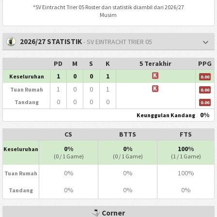
*
SV Eintracht Trier 05
Roster dan statistik diambil dari 2026/27
Musim
2026/27 STATISTIK
- SV EINTRACHT TRIER 05
PD
M
S
K
5 Terakhir
PPG
1
0
0
1
K
Keseluruhan
0.00
1
0
0
1
K
Tuan Rumah
0.00
0
0
0
0
Tandang
0.00
0%
Keunggulan Kandang
CS
BTTS
FTS
0%
0%
100%
Keseluruhan
(0 / 1 Game)
(0 / 1 Game)
(1 / 1 Game)
0%
0%
100%
Tuan Rumah
0%
0%
0%
Tandang
Corner