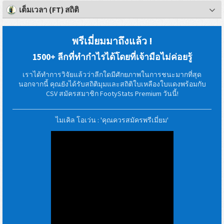
เต็มเวลา (FT) สถิติ
พรีเมี่ยมมาถึงแล้ว !
1500+ ลีกที่ทำกำไรได้โดยที่เจ้ามือไม่ค่อยรู้
เราได้ทำการวิจัยแล้วว่าลีกใดมีศักยภาพในการชนะมากที่สุด
นอกจากนี้ คุณยังได้รับสถิติมุมและสถิติใบเหลืองใบแดงพร้อมกับ
CSV สมัครสมาชิก FootyStats Premium วันนี้!
ไมเคิล โอเว่น : 'คุณควรสมัครพรีเมี่ยม'