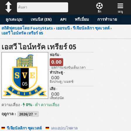
ลีก
เมนู
ลูกเตะมุม
เทนนิส (EN)
API
พรีเมี่ยม
การทำนาย
สถิติฟุตบอลโดย FootyStats
›
เยอรมนี
›
รีเจียนัลลิกา ซุดเวสต์
›
เอสวี ไอน์ทรัค เทรียร์ 05
เอสวี ไอน์ทรัค เทรียร์ 05
ฟอร์ม
-
0.00
ผลการแข่งขันเต็มเวลา
ทำประตู
-
0.00
ยิงประตู / แมตช์
เสีย
-
0.00
เสียต่อนัด
0%
ความเสี่ยง -
-
ต่ำ ความเสี่ยง
ฤดูกาล :
2026/27
รีเจียนัลลิกา ซุดเวสต์
เดแอปเบโพคาล