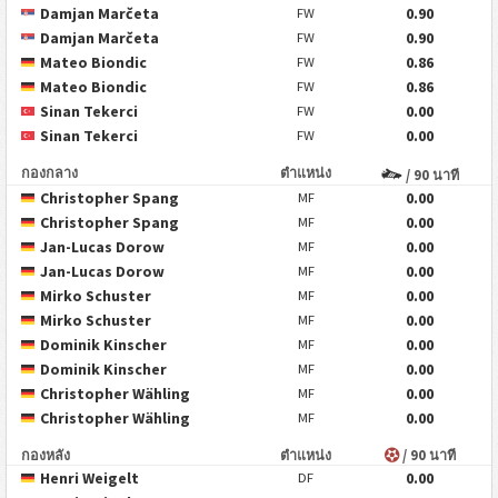
Damjan Marčeta
0.90
FW
Damjan Marčeta
0.90
FW
Mateo Biondic
0.86
FW
Mateo Biondic
0.86
FW
Sinan Tekerci
0.00
FW
Sinan Tekerci
0.00
FW
กองกลาง
ตำแหน่ง
/ 90 นาที
Christopher Spang
0.00
MF
Christopher Spang
0.00
MF
Jan-Lucas Dorow
0.00
MF
Jan-Lucas Dorow
0.00
MF
Mirko Schuster
0.00
MF
Mirko Schuster
0.00
MF
Dominik Kinscher
0.00
MF
Dominik Kinscher
0.00
MF
Christopher Wähling
0.00
MF
Christopher Wähling
0.00
MF
กองหลัง
ตำแหน่ง
/ 90 นาที
Henri Weigelt
0.00
DF