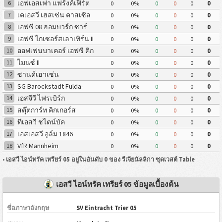
เอฟเอสเฟา แฟร้งค์เฟิร์ต
6
0
0%
0
0
0
0
เคเอสวี เฮสเซ่น คาสเซิล
7
0
0%
0
0
0
0
เอฟซี 08 ฮอมบวร์ก ซาร์
8
0
0%
0
0
0
0
เอฟซี ไกเซอร์สเลาเทิร์น II
9
0
0%
0
0
0
0
ออฟเฟนบาเคอร์ เอฟซี คิก
10
0
0%
0
0
0
0
เกอร์ 1901
ไมนซ์ II
11
0
0%
0
0
0
0
ซานด์เฮาเซ่น
12
0
0%
0
0
0
0
SG Barockstadt Fulda-
13
0
0%
0
0
0
0
Lehnerz
เอสจีวี ไฟรเบิร์ก
14
0
0%
0
0
0
0
สตุ๊ตการ์ท คิกเกอร์ส
15
0
0%
0
0
0
0
ทีเอสวี ชไตน์บัค
16
0
0%
0
0
0
0
เอสเอสวี อูล์ม 1846
17
0
0%
0
0
0
0
VfR Mannheim
18
0
0%
0
0
0
0
•
เอสวี ไอน์ทรัค เทรียร์ 05 อยู่ในอันดับ 0 ของ รีเจียนัลลิกา ซุดเวสต์ Table
เอสวี ไอน์ทรัค เทรียร์ 05 ข้อมูลเบื้องต้น
ชื่อภาษาอังกฤษ
SV Eintracht Trier 05