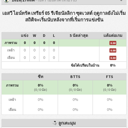
เอสวี ไอน์ทรัค เทรียร์ 05 รีเจียนัลลิกา ซุดเวสต์ ฤดูกาลยังไม่เริ่ม
สถิติจะเริ่มนับหลังจากที่เริ่มการแข่งขัน
แข่ง
W
D
L
5 นัดล่าสุด
แต้มต่อเกม
0
0
0
0
ภาพรวม
0.00
0
0
0
0
เหย้า
0.00
0
0
0
0
เยือน
0.00
0%
ข้อได้เปรียบในบ้าน
ชีท
BTTS
FTS
0%
0%
0%
ภาพรวม
(0 / 0 นัด)
(0 / 0 นัด)
(0 / 0 นัด)
0%
0%
0%
เหย้า
0%
0%
0%
เยือน
ลูกเตะมุม