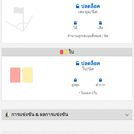
ปลดล็อค
เตะมุม/นัด
ได้
เสีย
จำนวนลูกเตะมุมทั้งหมด / นัด
ใบ
ปลดล็อค
ใบ/นัด
สูงสุด
ต่ำกว่า
* ใบแดง=2ใบ
การแข่งขัน & ผลการแข่งขัน