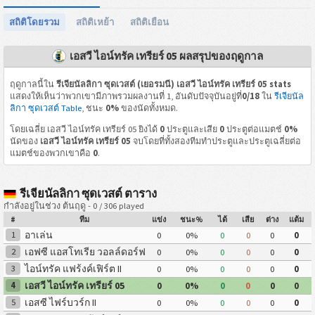
สถิติโดยรวม
สถิติเหย้า
สถิติเยือน
เอสวี ไอน์ทรัค เทรียร์ 05 ผลสรุปของฤดูกาล
ฤดูกาลนี้ใน
รีเจียนัลลิกา ซุดเวสต์ (เยอรมนี) เอสวี ไอน์ทรัค เทรียร์ 05 stats
แสดงให้เห็นว่าพวกเขามีภาพรวมผลงานที่ 1, อันดับปัจจุบันอยู่ที่
0/18
ใน
รีเจียนัล
ลิกา ซุดเวสต์ Table
, ชนะ
0%
ของนัดทั้งหมด.
โดยเฉลี่ย เอสวี ไอน์ทรัค เทรียร์ 05 ยิงได้
0
ประตูและเสีย
0
ประตูต่อแมตช์
0%
นัดของ
เอสวี ไอน์ทรัค เทรียร์ 05
จบโดยที่ทั้งสองทีมทำประตูและประตูเฉลี่ยต่อ
แมตช์ของพวกเขาคือ
0
.
รีเจียนัลลิกา ซุดเวสต์ ตาราง
กำลังอยู่ในช่วง ต้นฤดู - 0 / 306 played
#
ทีม
แข่ง
ชนะ%
ได้
เสีย
ต่าง
แต้ม
อาเล่น
1
0
0%
0
0
0
0
เอฟซี แอสโทเรีย วอลล์ดอร์ฟ
2
0
0%
0
0
0
0
ไอน์ทรัค แฟร้งค์เฟิร์ต II
3
0
0%
0
0
0
0
เอสวี ไอน์ทรัค เทรียร์ 05
4
0
0%
0
0
0
0
เอสซี ไฟร์บวร์ก II
5
0
0%
0
0
0
0