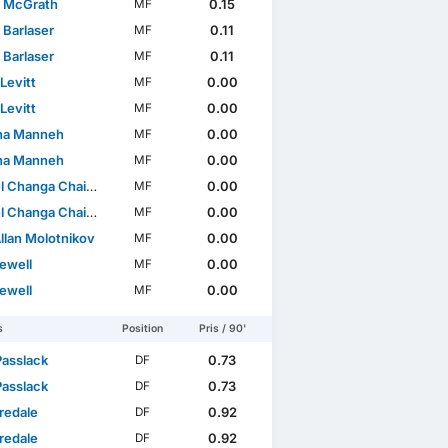
 McGrath
0.15
MF
 Barlaser
0.11
MF
 Barlaser
0.11
MF
Levitt
0.00
MF
Levitt
0.00
MF
na Manneh
0.00
MF
na Manneh
0.00
MF
 Changa Chaiwa
0.00
MF
 Changa Chaiwa
0.00
MF
llan Molotnikov
0.00
MF
ewell
0.00
MF
ewell
0.00
MF
s
Position
Pris / 90'
Passlack
0.73
DF
Passlack
0.73
DF
redale
0.92
DF
redale
0.92
DF