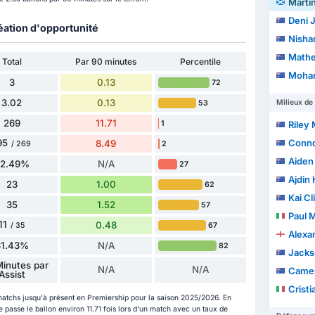
Marti
Deni J
éation d'opportunité
Nishan
Mathe
Total
Par 90 minutes
Percentile
Moha
3
0.13
72
3.02
0.13
Milieux de 
53
269
11.71
1
Riley
95
Conno
8.49
2
/ 269
Aiden 
72.49%
N/A
27
Ajdin 
23
1.00
62
Kai Cl
35
1.52
57
Paul Micha
11
0.48
67
/ 35
Alexa
31.43%
N/A
82
Jacks
inutes par
N/A
N/A
Camer
Assist
Cristi
matchs jusqu'à présent en Premiership pour la saison 2025/2026. En
 passe le ballon environ 11.71 fois lors d'un match avec un taux de