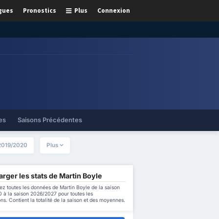
gues
Pronostics
Plus
Connexion
es
Saisons Précédentes
2019/2020
Plus
rger les stats de Martin Boyle
z toutes les données de Martin Boyle de la saison
 à la saison 2026/2027 pour toutes les
ns. Contient la totalité de la saison et des moyennes.