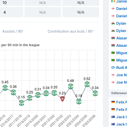
Jamie
10
N/A
N/A
Daniel
4
N/A
N/A
Daniel
Dylan 
Dylan 
Assists / 90'
Contribution aux buts / 90'
Alasa
Alasa
Miguel
Miguel
Rudi A
Joe N
Joe N
Défenseur
Felix 
Felix 
Jack I
Jack I