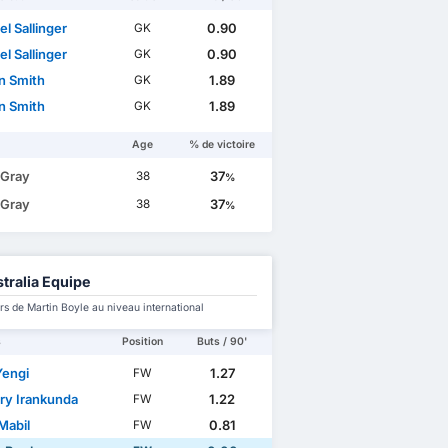
l Sallinger
0.90
GK
l Sallinger
0.90
GK
n Smith
1.89
GK
n Smith
1.89
GK
Age
% de victoire
 Gray
37
38
%
 Gray
37
38
%
tralia Equipe
s de Martin Boyle au niveau international
s
Position
Buts / 90'
Yengi
1.27
FW
ry Irankunda
1.22
FW
Mabil
0.81
FW