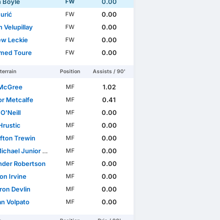
n Boyle
0.00
FW
urić
0.00
FW
 Velupillay
0.00
FW
w Leckie
0.00
FW
med Toure
0.00
FW
terrain
Position
Assists / 90'
 McGree
1.02
MF
r Metcalfe
0.41
MF
O'Neill
0.00
MF
Hrustic
0.00
MF
ifton Trewin
0.00
MF
el Junior Okon-Engstler
0.00
MF
nder Robertson
0.00
MF
on Irvine
0.00
MF
on Devlin
0.00
MF
an Volpato
0.00
MF