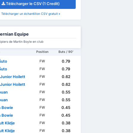
Télécharger le CSV (1 Credit)
Télécharger un échantillon CSV gratuit »
ernian Equipe
piers de Martin Boyle en club
s
Position
Buts / 90'
Šuto
0.79
FW
Šuto
0.79
FW
Junior Hoilett
0.62
FW
Junior Hoilett
0.62
FW
Youan
0.55
FW
Youan
0.55
FW
n Bowie
0.45
FW
n Bowie
0.45
FW
lt Klidje
0.38
FW
lt Klidje
0.38
FW