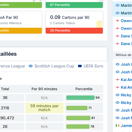
entile
87 Percentile
Marti
Marti
0.09
xA Par 90
Cartons par 90
Owen 
ssists Attendus
2 Cartons Totaux
Owen 
entile
26 Percentile
Dane 
Dane 
aillées
Milieux de 
Josh 
rence League
Scottish League Cup
UEFA Europa League
Josh 
le
Kai A
Kai A
Total
Par 90 minutes
Percentile
Nicky
36
N/A
94
Nicky
59 minutes par
2116
71
match
Josh 
290,472
Josh 
N/A
81
Jamie
26
N/A
78