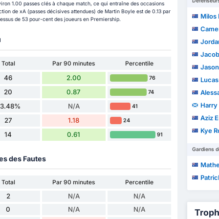
Défenseur
viron 1.00 passes clés à chaque match, ce qui entraîne des occasions
ction de xA (passes décisives attendues) de Martin Boyle est de 0.13 par
Milos
 dessus de 53 pour-cent des joueurs en Premiership.
Camer
u
Jorda
Jacob 
Total
Par 90 minutes
Percentile
Jason
46
2.00
76
Lucas
20
0.87
Alessa
74
Harry
3.48%
N/A
41
Aziz E
27
1.18
24
Kye R
14
0.61
91
Gardiens d
ues des Fautes
Math
Patri
Total
Par 90 minutes
Percentile
2
N/A
N/A
0
N/A
N/A
Troph