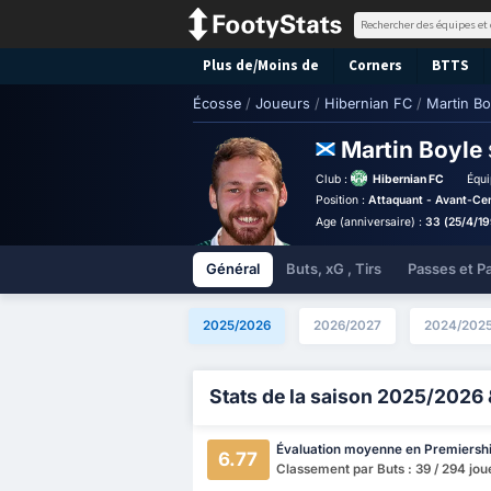
Plus de/Moins de
Corners
BTTS
Écosse
/
Joueurs
/
Hibernian FC
/
Martin Bo
Martin Boyle
Club :
Hibernian FC
Équi
Position :
Attaquant - Avant-Ce
Age (anniversaire) :
33 (25/4/1
Général
Buts, xG , Tirs
Passes et P
2025/2026
2026/2027
2024/202
Stats de la saison 2025/2026 
Évaluation moyenne en Premiersh
6.77
Classement par Buts : 39 / 294 jou