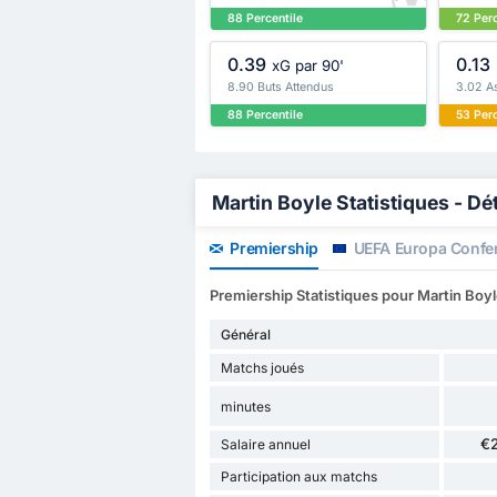
88 Percentile
72 Perc
0.39
0.13
xG par 90'
8.90 Buts Attendus
3.02 A
88 Percentile
53 Perc
Martin Boyle Statistiques - Dét
Premiership
UEFA Europa Confe
Premiership Statistiques pour Martin Boy
Général
Matchs joués
minutes
€
Salaire annuel
Participation aux matchs