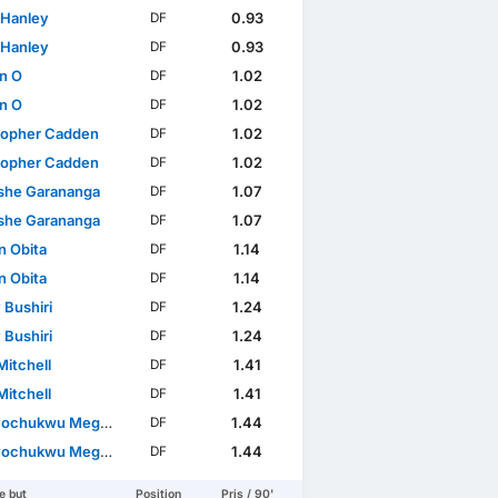
 Hanley
0.93
DF
 Hanley
0.93
DF
n O
1.02
DF
n O
1.02
DF
topher Cadden
1.02
DF
topher Cadden
1.02
DF
he Garananga
1.07
DF
he Garananga
1.07
DF
n Obita
1.14
DF
n Obita
1.14
DF
 Bushiri
1.24
DF
 Bushiri
1.24
DF
Mitchell
1.41
DF
Mitchell
1.41
DF
ochukwu Megwa
1.44
DF
ochukwu Megwa
1.44
DF
e but
Position
Pris / 90'