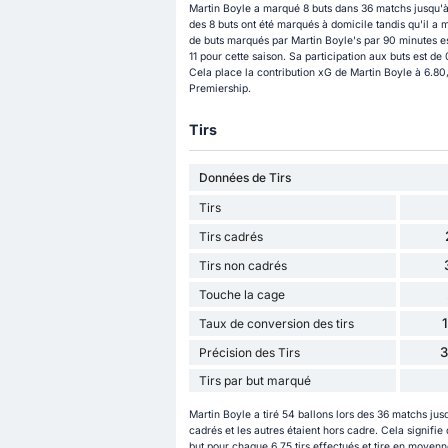
Martin Boyle a marqué 8 buts dans 36 matchs jusqu'à
des 8 buts ont été marqués à domicile tandis qu'il a 
de buts marqués par Martin Boyle's par 90 minutes est
11 pour cette saison. Sa participation aux buts est d
Cela place la contribution xG de Martin Boyle à 6.80,
Premiership.
Tirs
Données de Tirs
Tirs
Tirs cadrés
Tirs non cadrés
Touche la cage
Taux de conversion des tirs
Précision des Tirs
Tirs par but marqué
Martin Boyle a tiré 54 ballons lors des 36 matchs jusq
cadrés et les autres étaient hors cadre. Cela signifie
but pour chaque 6.75 tirs effectués et tire en moyenne