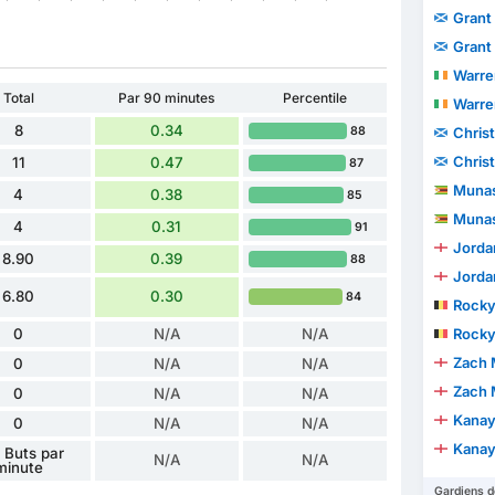
Grant
Grant
Warre
Total
Par 90 minutes
Percentile
Warre
8
0.34
88
Chris
Chris
11
0.47
87
Munas
4
0.38
85
Munas
4
0.31
91
Jorda
8.90
0.39
88
Jorda
6.80
0.30
84
Rocky
0
N/A
N/A
Rocky
Zach 
0
N/A
N/A
Zach 
0
N/A
N/A
Kanay
0
N/A
N/A
Kanay
 Buts par
N/A
N/A
minute
Gardiens d