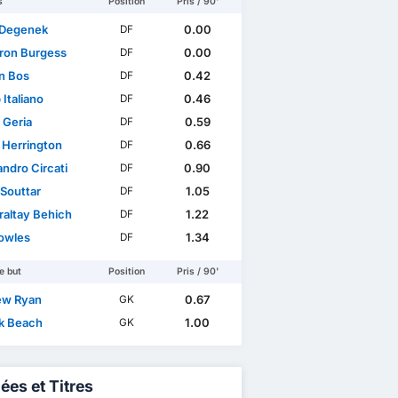
s
Position
Pris / 90'
 Degenek
0.00
DF
on Burgess
0.00
DF
n Bos
0.42
DF
Italiano
0.46
DF
 Geria
0.59
DF
 Herrington
0.66
DF
ndro Circati
0.90
DF
 Souttar
1.05
DF
raltay Behich
1.22
DF
owles
1.34
DF
e but
Position
Pris / 90'
ew Ryan
0.67
GK
ck Beach
1.00
GK
ées et Titres