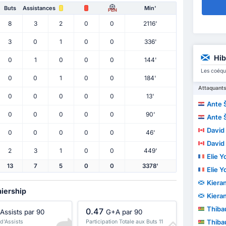
Buts
Assistances
Min'
PEN
8
3
2
0
0
2116'
3
0
1
0
0
336'
Hib
0
1
0
0
0
144'
Les coéqui
0
0
1
0
0
184'
Attaquant
0
0
0
0
0
13'
Ante 
0
0
0
0
0
90'
Ante 
David 
0
0
0
0
0
46'
David 
2
3
1
0
0
449'
Elie 
13
7
5
0
0
3378'
Elie 
Kiera
miership
Kiera
Thibau
0.47
Assists par 90
G+A par 90
Thibau
 d'Assists
Participation Totale aux Buts 11