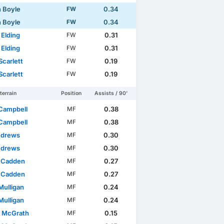
n Boyle
0.34
FW
n Boyle
0.34
FW
Elding
0.31
FW
Elding
0.31
FW
Scarlett
0.19
FW
Scarlett
0.19
FW
terrain
Position
Assists / 90'
Campbell
0.38
MF
Scottish Cup
Club Friendlies 3
International Friendlies
W
Campbell
0.38
MF
ndrews
0.30
MF
ndrews
0.30
MF
 Cadden
0.27
MF
 Cadden
0.27
MF
Mulligan
0.24
MF
Mulligan
0.24
MF
 McGrath
0.15
MF