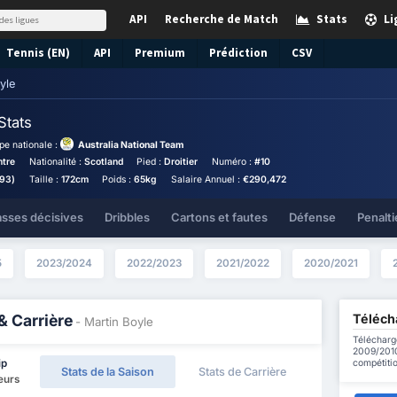
API
Recherche de Match
Stats
Li
Tennis (EN)
API
Premium
Prédiction
CSV
yle
Stats
pe nationale :
Australia National Team
ntre
Nationalité :
Scotland
Pied :
Droitier
Numéro :
#10
993)
Taille :
172cm
Poids :
65kg
Salaire Annuel :
€290,472
asses décisives
Dribbles
Cartons et fautes
Défense
Penalti
5
2023/2024
2022/2023
2021/2022
2020/2021
Télécha
& Carrière
- Martin Boyle
Télécharge
2009/2010
compétitio
ip
Stats de la Saison
Stats de Carrière
eurs