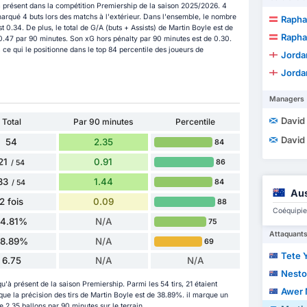
 présent dans la compétition Premiership de la saison 2025/2026. 4
marqué 4 buts lors des matchs à l'extérieur. Dans l'ensemble, le nombre
Raphae
 0.34. De plus, le total de G/A (buts + Assists) de Martin Boyle est de
Raphae
e 0.47 par 90 minutes. Son xG hors pénalty par 90 minutes est de 0.30.
 ce qui le positionne dans le top 84 percentile des joueurs de
Jorda
Jorda
Managers
David
Total
Par 90 minutes
Percentile
David
54
2.35
84
21
0.91
86
/ 54
33
1.44
84
/ 54
Aus
2 fois
0.09
88
Coéquipier
14.81%
N/A
75
Attaquant
38.89%
N/A
69
Tete 
6.75
N/A
N/A
Nesto
u'à présent de la saison Premiership. Parmi les 54 tirs, 21 étaient
Awer 
 que la précision des tirs de Martin Boyle est de 38.89%. il marque un
 2.35 ballons par 90 minutes sur le terrain.