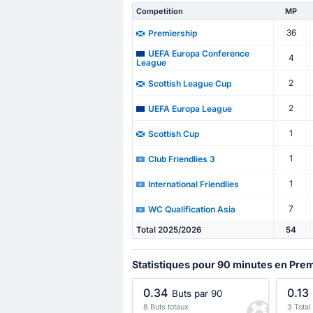
Competition
MP
36
Premiership
UEFA Europa Conference
4
League
2
Scottish League Cup
2
UEFA Europa League
1
Scottish Cup
1
Club Friendlies 3
1
International Friendlies
7
WC Qualification Asia
Total 2025/2026
54
Statistiques pour 90 minutes en Pre
0.34
0.13
Buts par 90
8 Buts totaux
3 Total