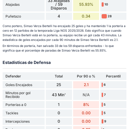
33 Atajadas
/ 59
55.93%
Atajadas
10
Disparos
4
0.34
Puñetazo
28
Como portero, Simao Verza Bertelli ha encajado 25 goles y ha mantenido 1 la portería a
cero en 12 partidos de la temporada Liga NOS 2025/2026. Esto significa que cuando
Simao Verza Bertelli está en la portería, su equipo recibe un gol cada 43 minutos. La
estadística de goles encajados por cada 90 minutos de Simao Verza Bertelli es 2.1.
En términos de portería, han salvado 33 de los 59 disparos enfrentados - lo que
significa que el porcentaje de paradas de Simao Verza Bertelli es 55.93%.
Estadísticas de Defensa
Defender
Total
Por 90 o %
Percentil
25
2.1
Goles Encajados
6
Minutos por gol
43 Min'
N/A
7
Recibido
1
8%
Porterías a 0
5
0
0.00
Tackles
5
0
0.00
Intercepciones
9