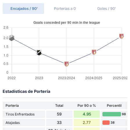
Encajados / 90'
Porterías a 0
Goles / 90'
Estadísticas de Portería
Portería
Total
Por 90 o %
Percentil
59
4.95
Tiros Enfrentados
98
33
2.77
Atajadas
38