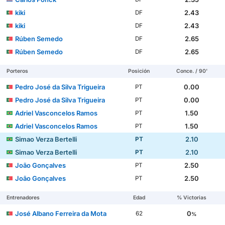
kiki
2.43
DF
kiki
2.43
DF
Rúben Semedo
2.65
DF
Rúben Semedo
2.65
DF
Porteros
Posición
Conce. / 90'
Pedro José da Silva Trigueira
0.00
PT
Pedro José da Silva Trigueira
0.00
PT
Adriel Vasconcelos Ramos
1.50
PT
Adriel Vasconcelos Ramos
1.50
PT
Simao Verza Bertelli
2.10
PT
Simao Verza Bertelli
2.10
PT
João Gonçalves
2.50
PT
João Gonçalves
2.50
PT
Entrenadores
Edad
% Victorias
José Albano Ferreira da Mota
0
62
%