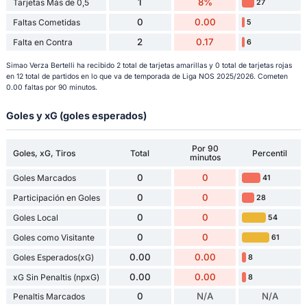
1
8%
Tarjetas Más de 0,5
27
0
0.00
Faltas Cometidas
5
2
0.17
Falta en Contra
6
Simao Verza Bertelli ha recibido 2 total de tarjetas amarillas y 0 total de tarjetas rojas
en 12 total de partidos en lo que va de temporada de Liga NOS 2025/2026. Cometen
0.00 faltas por 90 minutos.
Goles y xG (goles esperados)
Por 90
Goles, xG, Tiros
Total
Percentil
minutos
0
0
Goles Marcados
41
0
0
Participación en Goles
28
0
0
Goles Local
54
0
0
Goles como Visitante
61
0.00
0.00
Goles Esperados(xG)
8
0.00
0.00
xG Sin Penaltis (npxG)
8
0
N/A
N/A
Penaltis Marcados