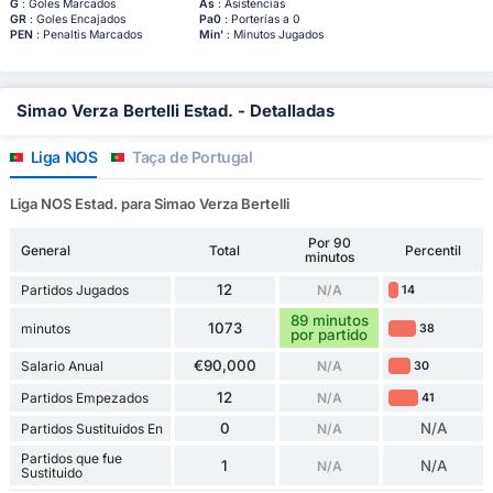
G
: Goles Marcados
As
: Asistencias
GR
: Goles Encajados
Pa0
: Porterías a 0
PEN
: Penaltis Marcados
Min'
: Minutos Jugados
Simao Verza Bertelli Estad. - Detalladas
Liga NOS
Taça de Portugal
Liga NOS Estad. para Simao Verza Bertelli
Por 90
General
Total
Percentil
minutos
12
Partidos Jugados
N/A
14
89 minutos
1073
minutos
38
por partido
€90,000
Salario Anual
N/A
30
12
Partidos Empezados
N/A
41
0
N/A
Partidos Sustituidos En
N/A
Partidos que fue
1
N/A
N/A
Sustituido