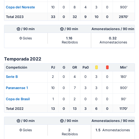
Copa del Noreste
10
0
8
4
3
0
900'
Total 2023
33
0
32
9
10
0
2970'
/ 90 min
/ 90 min
Amonestaciones / 90 min
0
Goles
1.16
0.32
Recibidos
Amonestaciones
Temporada 2022
Competición
PJ
G
GR
Pa0
Min'
Serie B
2
0
4
0
3
0
180'
Paranaense 1
10
0
7
3
3
0
900'
Copa de Brasil
1
0
2
0
0
0
90'
Total 2022
13
0
13
3
6
0
1170'
/ 90 min
/ 90 min
Amonestaciones / 90 min
0
Goles
2
1.5
Amonestaciones
Recibidos