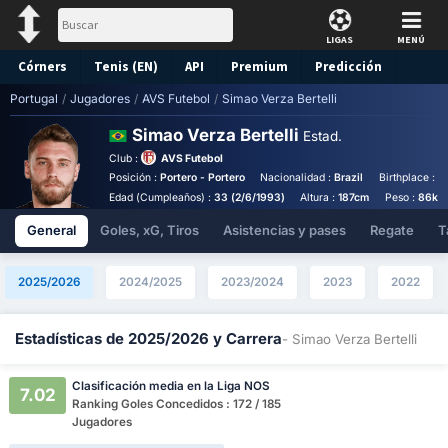
LIGAS
MENÚ
Córners
Tenis (EN)
API
Premium
Predicción
Portugal
/
Jugadores
/
AVS Futebol
/
Simao Verza Bertelli
Simao Verza Bertelli
Estad.
Club :
AVS Futebol
Posición :
Portero - Portero
Nacionalidad :
Brazil
Birthplace :
Br
Edad (Cumpleaños) :
33 (2/6/1993)
Altura :
187cm
Peso :
86kg
General
Goles, xG, Tiros
Asistencias y pases
Regate
T
2025/2026
2024/2025
2023/2024
2023
2022
Estadísticas de 2025/2026 y Carrera
- Simao Verza Bertelli
Clasificación media en la Liga NOS
7.02
Ranking Goles Concedidos : 172 / 185
Jugadores