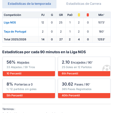
Estadísticas de la temporada
Estadísticas de Carrera
Competición
PJ
G
GR
Pa0
Min'
Liga NOS
12
0
25
1
2
0
1073'
Taça de Portugal
2
0
2
1
2
0
180'
Total 2025/2026
14
0
27
2
4
0
1253'
Estadísticas por cada 90 minutos en la Liga NOS
56%
2.10
Atajadas
Encajados / 90'
33 Atajadas / 59 Tiros
25 Goles en 12 Partidos
10 Percentil
6th Percentil
8%
30.62
Porterías a 0
Pases / 90'
1 / 12 partidos sin goles
365 Pases Registrados
5th Percentil
40th Percentil
Términos :