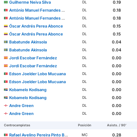
Guilherme Neiva Silva
0.19
DL
António Manuel Fernandes Mendes
0.18
DL
António Manuel Fernandes Mendes
0.18
DL
Óscar Andrés Perea Abonce
0.15
DL
Óscar Andrés Perea Abonce
0.15
DL
Babatunde Akinsola
0.04
DL
Babatunde Akinsola
0.04
DL
Jordi Escobar Fernández
0.00
DL
Jordi Escobar Fernández
0.00
DL
Edson Joelder Lobo Mucuana
0.00
DL
Edson Joelder Lobo Mucuana
0.00
DL
Kobamelo Kodisang
0.00
DL
Kobamelo Kodisang
0.00
DL
Andre Green
0.00
DL
Andre Green
0.00
DL
Centrocampistas
Posición
Asists. / 90'
Rafael Avelino Pereira Pinto Barbosa
0.28
MC