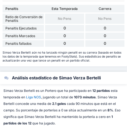
Penaltis
Esta Temporada
Carrera
Ratio de Conversión de
No Pens
No Pens
Penaltis
0
0
Penaltis Ejecutados
0
0
Penaltis Marcados
0
0
Penaltis fallados
Simao Verza Bertelli aún no ha lanzado ningún penalti en su carrera (basado en todos
los datos de la temporada que tenemos en FootyStats). Sus estadísticas de penaltis se
actualizarán una vez que lance un penalti en un partido oficial.
Análisis estadístico de Simao Verza Bertelli
Simao Verza Bertelli es un Portero que ha participado en
12 partidos
esta
temporada en
Liga NOS
, jugando un total de
1073 minutos
. Simao Verza
Bertelli concede una media de
2.1 goles
cada 90 minutos que está en el
campo. Su porcentaje de porterías a 0 se sitúa actualmente en un
8%
. Eso
significa que Simao Verza Bertelli ha mantenido la portería a cero en
1
partidos de los 12
que ha jugado.