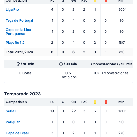
Competición
PJ
G
GR
Pa0
Min'
Liga Pro
4
0
2
2
1
1
360'
Taça de Portugal
1
0
1
0
0
0
90'
Copa de la Liga
1
0
2
0
0
0
90'
Portuguesa
Playoffs 1 2
2
0
1
0
2
0
180'
Total 2023/2024
8
0
6
2
3
1
720'
/ 90 min
/ 90 min
Amonestaciones / 90 min
0
Goles
0.5
0.5
Amonestaciones
Recibidos
Temporada 2023
Competición
PJ
G
GR
Pa0
Min'
Serie B
19
0
22
3
6
0
1710'
Potiguar
1
0
0
1
0
0
90'
Copa de Brasil
3
0
2
1
1
0
270'