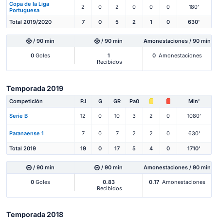
Copa de la Liga
2
0
2
0
0
0
180'
Portuguesa
Total 2019/2020
7
0
5
2
1
0
630'
/ 90 min
/ 90 min
Amonestaciones / 90 min
0
Goles
1
0
Amonestaciones
Recibidos
Temporada 2019
Competición
PJ
G
GR
Pa0
Min'
Serie B
12
0
10
3
2
0
1080'
Paranaense 1
7
0
7
2
2
0
630'
Total 2019
19
0
17
5
4
0
1710'
/ 90 min
/ 90 min
Amonestaciones / 90 min
0
Goles
0.83
0.17
Amonestaciones
Recibidos
Temporada 2018