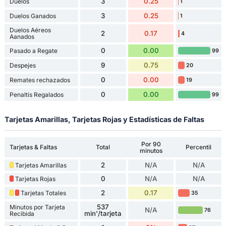
3
0.25
Duelos
1
3
0.25
Duelos Ganados
1
Duelos Aéreos
2
0.17
4
Aanados
0
0.00
Pasado a Regate
99
9
0.75
Despejes
20
0
0.00
Remates rechazados
19
0
0.00
Penaltis Regalados
99
Tarjetas Amarillas, Tarjetas Rojas y Estadísticas de Faltas
Por 90
Tarjetas & Faltas
Total
Percentil
minutos
2
N/A
N/A
Tarjetas Amarillas
0
N/A
N/A
Tarjetas Rojas
2
0.17
Tarjetas Totales
35
537
Minutos por Tarjeta
N/A
76
min'/tarjeta
Recibida