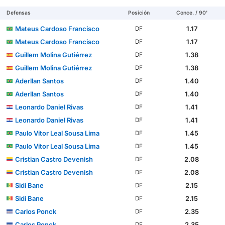
Defensas
Posición
Conce. / 90'
Mateus Cardoso Francisco
1.17
DF
Mateus Cardoso Francisco
1.17
DF
Guillem Molina Gutiérrez
1.38
DF
Guillem Molina Gutiérrez
1.38
DF
Aderllan Santos
1.40
DF
Aderllan Santos
1.40
DF
Leonardo Daniel Rivas
1.41
DF
Leonardo Daniel Rivas
1.41
DF
Paulo Vitor Leal Sousa Lima
1.45
DF
Paulo Vitor Leal Sousa Lima
1.45
DF
Cristian Castro Devenish
2.08
DF
Cristian Castro Devenish
2.08
DF
Sidi Bane
2.15
DF
Sidi Bane
2.15
DF
Carlos Ponck
2.35
DF
Carlos Ponck
2.35
DF