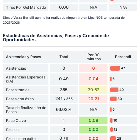
0.00
N/A
N/A
Tiros Por Gol Marcado
Simao Verza Bertelli aún no ha realizado ningún tiro en Liga NOS temporada de
2025/2026.
Estadísticas de Asistencias, Pases y Creación de
Oportunidades
Por 90
Asistencias y Pases
Total
Percentil
minutos
0
0
Asistencias
47
Asistencias Esperadas
0.49
0.04
6
(xA)
365
30.62
Pases totales
40
241
20.21
Pases con éxito
30
/ 365
Tasa de finalización de
66.03%
N/A
6
Pases
1
0.08
Pase Clave
10
0
0.00
Cruses
12
0
0.00
Cruses con éxito
28
/ 0