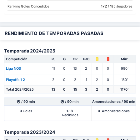
172
Ranking Goles Concedidos
/ 185 Jugadores
RENDIMIENTO DE TEMPORADAS PASADAS
Temporada 2024/2025
Competición
PJ
G
GR
Pa0
Min'
Liga NOS
11
0
13
2
0
0
990'
Playoffs 1 2
2
0
2
1
2
0
180'
Total 2024/2025
13
0
15
3
2
0
1170'
/ 90 min
/ 90 min
Amonestaciones / 90 min
0
Goles
1.18
0
Amonestaciones
Recibidos
Temporada 2023/2024