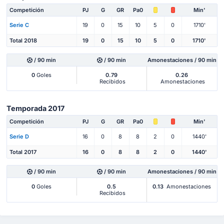
Competición
PJ
G
GR
Pa0
Min'
Serie C
19
0
15
10
5
0
1710'
Total 2018
19
0
15
10
5
0
1710'
/ 90 min
/ 90 min
Amonestaciones / 90 min
0
Goles
0.79
0.26
Recibidos
Amonestaciones
Temporada 2017
Competición
PJ
G
GR
Pa0
Min'
Serie D
16
0
8
8
2
0
1440'
Total 2017
16
0
8
8
2
0
1440'
/ 90 min
/ 90 min
Amonestaciones / 90 min
0
Goles
0.5
0.13
Amonestaciones
Recibidos