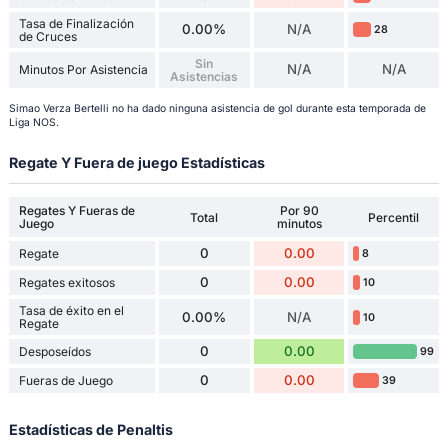
Tasa de Finalización
0.00%
N/A
28
de Cruces
Sin
N/A
N/A
Minutos Por Asistencia
Asistencias
Simao Verza Bertelli no ha dado ninguna asistencia de gol durante esta temporada de
Liga NOS.
Regate Y Fuera de juego Estadísticas
Regates Y Fueras de
Por 90
Total
Percentil
Juego
minutos
0
0.00
Regate
8
0
0.00
Regates exitosos
10
Tasa de éxito en el
0.00%
N/A
10
Regate
0
0.00
Desposeídos
99
0
0.00
Fueras de Juego
39
Estadísticas de Penaltis