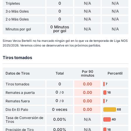
0
N/A
N/A
Tripletes
0
N/A
N/A
3 o Más Goles
0
N/A
N/A
2 o Más Goles
0 Minutos
N/A
N/A
Minutos por gol
por gol
Simao Verza Bertelli no ha marcado ningún gol en lo que va de temporada de Liga NOS
2025/2026. Veremos cómo se desenvuelve en los próximos partidos.
Tiros tomados
Por 90
Datos de Tiros
Total
Percentil
minutos
0
0.00
Tiros tomados
7
0
0.00
Remates a puerta
16
/ 0
0
0.00
Remates fuera
7
/ 0
0 veces
0.00
Dio En El Palo
68
Tasa de Conversión de
0.00%
N/A
40
Tiros
0.00%
N/A
Precisión de Tiro
16