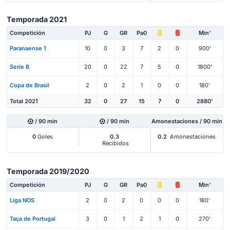
Temporada 2021
Competición
PJ
G
GR
Pa0
Min'
Paranaense 1
10
0
3
7
2
0
900'
Serie B
20
0
22
7
5
0
1800'
Copa de Brasil
2
0
2
1
0
0
180'
Total 2021
32
0
27
15
7
0
2880'
/ 90 min
/ 90 min
Amonestaciones / 90 min
0
Goles
0.3
0.2
Amonestaciones
Recibidos
Temporada 2019/2020
Competición
PJ
G
GR
Pa0
Min'
Liga NOS
2
0
2
0
0
0
180'
Taça de Portugal
3
0
1
2
1
0
270'