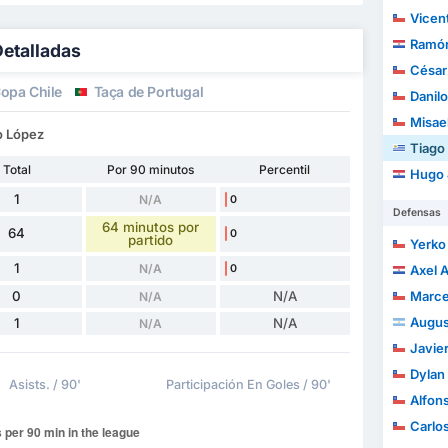
Vicente 
Ramón
Detalladas
César
opa Chile
Taça de Portugal
Danilo
Misael Be
to López
Tiago
Total
Por 90 minutos
Percentil
Hugo Jav
1
N/A
0
Defensas
64 minutos por
64
0
partido
Yerko
1
N/A
0
Axel 
0
N/A
Marcelo 
N/A
Augus
1
N/A
N/A
Javier I
Dylan Ale
Asists. / 90'
Participación En Goles / 90'
Alfonso 
Carlos J