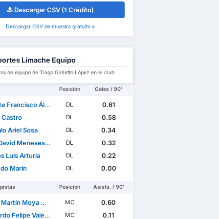
Descargar CSV (1 Crédito)
Descargar CSV de muestra gratuito »
ortes Limache Equipo
s de equipo de Tiago Galletto López en el club
Posición
Goles / 90'
rancisco Álvarez Ulloz
0.61
DL
l Castro
0.58
DL
lo Ariel Sosa
0.34
DL
id Meneses Villarroel
0.32
DL
 Luis Arturia
0.22
DL
do Marín
0.00
DL
pistas
Posición
Asists. / 90'
Martín Moya Ortega
0.60
MC
Felipe Valencia Rossel
0.11
MC