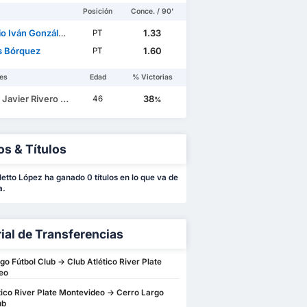
Posición
Conce. / 90'
ván González Landeros
1.33
PT
s Bórquez
1.60
PT
es
Edad
% Victorias
avier Rivero Faccioli
38
46
%
os & Títulos
letto López ha ganado 0 títulos en lo que va de
a.
rial de Transferencias
go Fútbol Club -> Club Atlético River Plate
eo
tico River Plate Montevideo -> Cerro Largo
ub