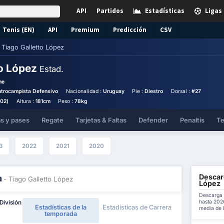
API
Partidos
Estadísticas
Ligas
Tenis (EN)
API
Premium
Predicción
CSV
Tiago Galletto López
to López
Estad.
he
ntrocampista Defensivo
Nacionalidad :
Uruguay
Pie :
Diestro
Dorsal :
#27
002)
Altura :
181cm
Peso :
78kg
as y pases
Regate
Tarjetas & Faltas
Defender
Penaltis
Te
3
2022
2021
2020
Descarg
a
- Tiago Galletto López
López
Descarga 
hasta 2026
División
Estadísticas de la
Estadísticas de Carrera
media de 
temporada