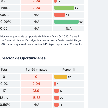
0
0.00
10
/ 1
 veces
0.00
82
0.00%
N/A
44
00.00%
N/A
99
0.00
N/A
N/A
rtidos en lo que va de temporada de Primera División 2026. De los 1
ueron fuera del blanco. Esto significa que la precisión de tiro del Tiago
.00 disparos que realizan y realiza 1.41 disparos por cada 90 minutos
y Creación de Oportunidades
Total
Por 90 minutos
Percentil
0
0
54
0.03
0.04
7
17
23.91
19
12
16.88
20
/ 17
70.59%
N/A
18