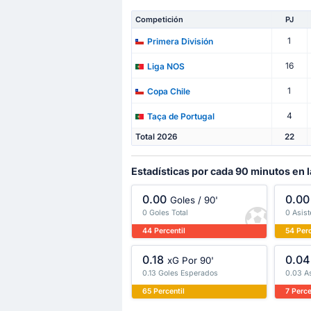
Competición
PJ
1
Primera División
16
Liga NOS
1
Copa Chile
4
Taça de Portugal
Total 2026
22
Estadísticas por cada 90 minutos en l
0.00
0.00
Goles / 90'
0 Goles Total
0 Asist
44 Percentil
54 Perc
0.18
0.04
xG Por 90'
0.13 Goles Esperados
0.03 A
65 Percentil
7 Perce