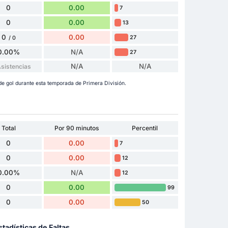
0
0.00
7
0
0.00
13
0
0.00
27
/ 0
0.00%
N/A
27
N/A
N/A
Asistencias
de gol durante esta temporada de Primera División.
Total
Por 90 minutos
Percentil
0
0.00
7
0
0.00
12
0.00%
N/A
12
0
0.00
99
0
0.00
50
stadísticas de Faltas