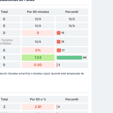
Total
Por 90 minutos
Percentil
0
N/A
N/A
0
N/A
N/A
0
0
15
 Tarjetas
N/A
15
ecibidas
0
0%
17
5
7.03
99
0
0.00
3
ción (tarjetas amarillas o tarjetas rojas) durante esta temporada de
Total
Por 90 o %
Percentil
2
2.81
0