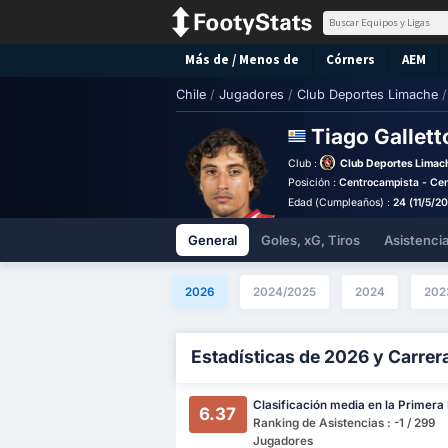
Más de / Menos de
Córners
AEM
Chile
/
Jugadores
/
Club Deportes Limache
/
Tiago Gallet
Club :
Club Deportes Limac
Posición :
Centrocampista - Ce
Edad (Cumpleaños) :
24 (11/5/2
General
Goles, xG, Tiros
Asistenci
2026
2024/2025
2024
202
Estadísticas de 2026 y Carrer
Clasificación media en la Primera 
6.37
Ranking de Asistencias : -1 / 299
Jugadores