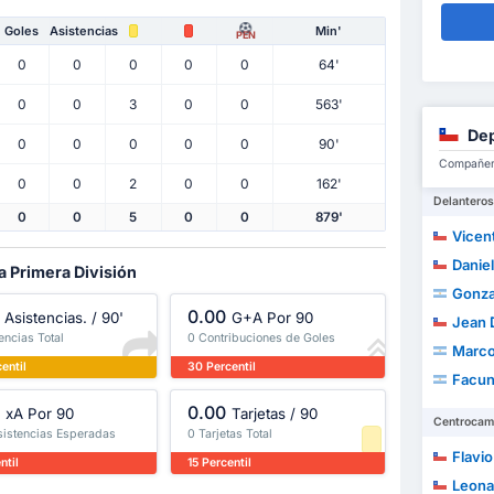
Goles
Asistencias
Min'
PEN
0
0
0
0
0
64'
0
0
3
0
0
563'
Dep
0
0
0
0
0
90'
Compañero
0
0
2
0
0
162'
Delanteros
0
0
5
0
0
879'
Vicente F
Danie
a Primera División
Gonza
0.00
Asistencias. / 90'
G+A Por 90
Jean Dav
encias Total
0 Contribuciones de Goles
Marcos
entil
30 Percentil
Facun
0.00
xA Por 90
Tarjetas / 90
Centrocam
sistencias Esperadas
0 Tarjetas Total
Flavio 
ntil
15 Percentil
Leonardo 