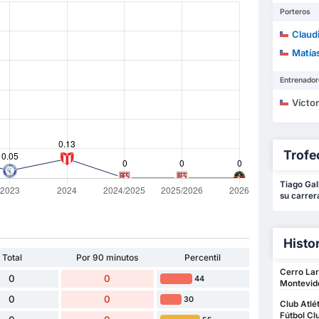
Porteros
Claudio I
Matía
Entrenador
Víctor J
Trofe
Tiago Gal
su carrer
Histo
Total
Por 90 minutos
Percentil
Cerro Lar
0
0
44
Montevid
0
0
30
Club Atlé
Fútbol Cl