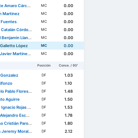
Amaro Cárcamo Osorio
0.00
MC
 Martínez
0.00
MC
 Fuentes
0.00
MC
 Catalán Córdova
0.00
MC
njamin Llantén Letelier
0.00
MC
 Galletto López
0.00
MC
ier Martínez Cantero
0.00
MC
Posición
Conce. / 90'
 Gonzalez
1.03
DF
Alfonzo
1.10
DF
Pablo Flores Vivallo
1.48
DF
to Aguirre
1.50
DF
gnacio Rojas Ramírez
1.53
DF
jandro Escobar Álvarez
1.78
DF
Cristián Parot Rojas
1.80
DF
eremy Morales Gatica
2.12
DF