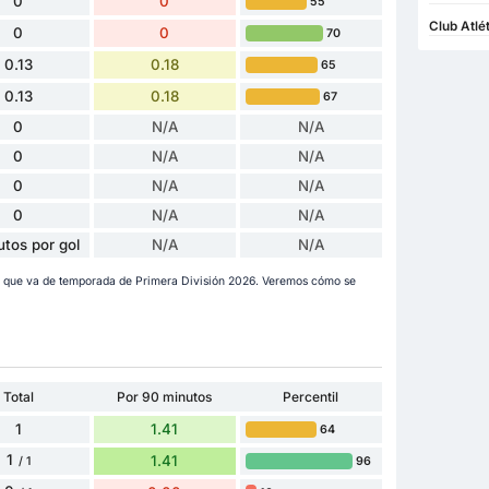
0
0
55
Club Atlé
0
0
70
0.13
0.18
65
0.13
0.18
67
0
N/A
N/A
0
N/A
N/A
0
N/A
N/A
0
N/A
N/A
utos por gol
N/A
N/A
o que va de temporada de Primera División 2026. Veremos cómo se
Total
Por 90 minutos
Percentil
1
1.41
64
1
1.41
96
/ 1