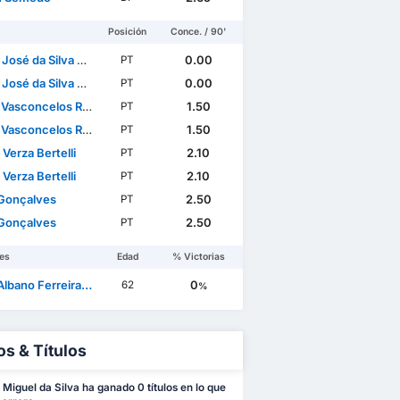
Posición
Conce. / 90'
sé da Silva Trigueira
0.00
PT
sé da Silva Trigueira
0.00
PT
Vasconcelos Ramos
1.50
PT
Vasconcelos Ramos
1.50
PT
Verza Bertelli
2.10
PT
Verza Bertelli
2.10
PT
Gonçalves
2.50
PT
Gonçalves
2.50
PT
es
Edad
% Victorias
ano Ferreira da Mota
0
62
%
os & Títulos
Miguel da Silva ha ganado 0 títulos en lo que