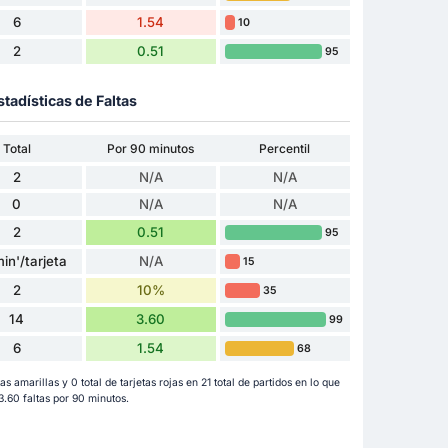
6
1.54
10
2
0.51
95
stadísticas de Faltas
Total
Por 90 minutos
Percentil
2
N/A
N/A
0
N/A
N/A
2
0.51
95
in'/tarjeta
N/A
15
2
10%
35
14
3.60
99
6
1.54
68
s amarillas y 0 total de tarjetas rojas en 21 total de partidos en lo que
60 faltas por 90 minutos.