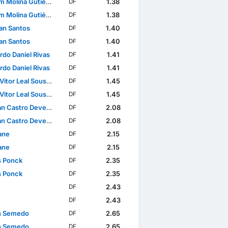
 Molina Gutiérrez
1.38
DF
 Molina Gutiérrez
1.38
DF
lan Santos
1.40
DF
lan Santos
1.40
DF
rdo Daniel Rivas
1.41
DF
rdo Daniel Rivas
1.41
DF
itor Leal Sousa Lima
1.45
DF
itor Leal Sousa Lima
1.45
DF
n Castro Devenish
2.08
DF
n Castro Devenish
2.08
DF
ane
2.15
DF
ane
2.15
DF
s Ponck
2.35
DF
s Ponck
2.35
DF
2.43
DF
2.43
DF
n Semedo
2.65
DF
n Semedo
2.65
DF