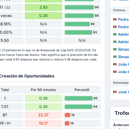
11
2.83
99
/ 22
Porteros
 veces
0.26
99
Pedro Jo
18.18%
N/A
86
Pedro Jo
0.00%
N/A
93
Adriel 
5.50
N/A
N/A
Adriel 
Simao 
en 21 partidos en lo que va de temporada de Liga NOS 2025/2026. De
 tiros fueron fuera del blanco. Esto significa que la precisión de tiro del
Simao 
or cada 5.50 disparos que realizan y realiza 5.66 disparos por cada
João 
João 
y Creación de Oportunidades
Entrenador
Total
Por 90 minutos
Percentil
José Alb
1
0.26
95
1.01
0.26
94
Trofe
87
22.37
19
59
15.17
16
/ 87
Ânderson 