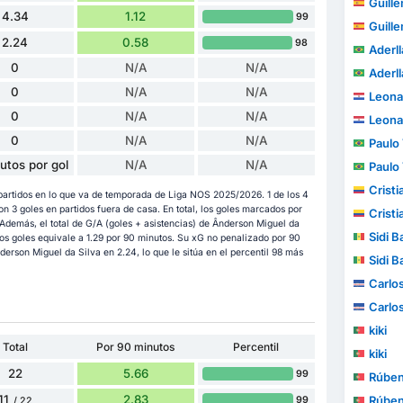
Guillem
4.34
1.12
99
Guillem
2.24
0.58
98
Aderl
0
N/A
N/A
Aderl
0
N/A
N/A
Leona
0
N/A
N/A
Leona
0
N/A
N/A
Paulo V
utos por gol
N/A
N/A
Paulo V
Cristia
partidos en lo que va de temporada de Liga NOS 2025/2026. 1 de los 4
 3 goles en partidos fuera de casa. En total, los goles marcados por
Cristia
Además, el total de G/A (goles + asistencias) de Ânderson Miguel da
Sidi B
los goles equivale a 1.29 por 90 minutos. Su xG no penalizado por 90
erson Miguel da Silva en 2.24, lo que le sitúa en el percentil 98 más
Sidi B
Carlo
Carlo
kiki
Total
Por 90 minutos
Percentil
kiki
22
5.66
99
Rúbe
11
2.83
Rúbe
99
/ 22