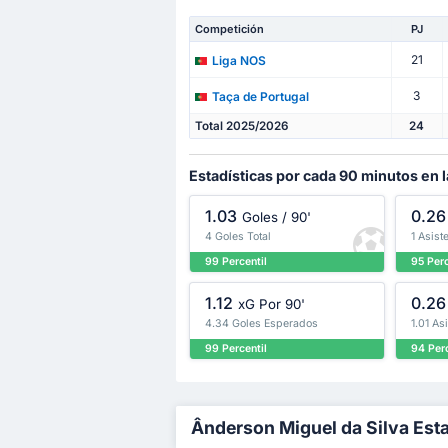
Competición
PJ
21
Liga NOS
3
Taça de Portugal
Total 2025/2026
24
Estadísticas por cada 90 minutos en 
1.03
0.26
Goles / 90'
4 Goles Total
1 Asist
99 Percentil
95 Perc
1.12
0.26
xG Por 90'
4.34 Goles Esperados
1.01 As
99 Percentil
94 Perc
Ânderson Miguel da Silva Esta