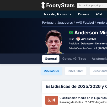
Más de / Menos de
Córners
AEM
Portugal
/
Jugadores
/
AVS Futebol
/
Ânders
Ânderson Mig
Club :
AVS Futebol
Posición :
Delantero - Delanter
Edad (Cumpleaños) :
42 (28/7/1
General
Goles, xG, Tiros
Asistenci
2025/2026
2024/2025
2023/202
Estadísticas de 2025/2026 y 
Clasificación media en la Liga NOS
6.14
Ranking de Goles : 2 / 422 Jugador