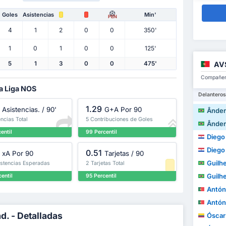
Goles
Asistencias
Min'
PEN
4
1
2
0
0
350'
1
0
1
0
0
125'
AV
5
1
3
0
0
475'
Compañero
la Liga NOS
Delanteros
1.29
Asistencias. / 90'
G+A Por 90
Ânderso
encias Total
5 Contribuciones de Goles
Ânderso
entil
99 Percentil
Diego A
Diego A
0.51
xA Por 90
Tarjetas / 90
Guilh
istencias Esperadas
2 Tarjetas Total
Guilh
entil
95 Percentil
António M
António M
d. - Detalladas
Óscar A