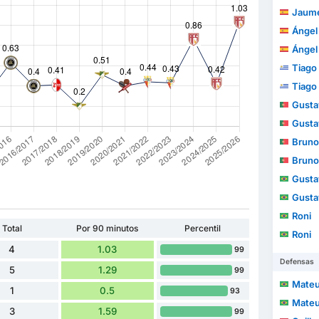
Jaume
Ángel
Ángel
Tiago
Tiago
Gustav
Gustav
Bruno
Bruno
Gusta
Gusta
Roni
Total
Por 90 minutos
Percentil
Roni
4
1.03
99
Defensas
5
1.29
99
Mateus 
1
0.5
93
Mateus 
3
1.59
99