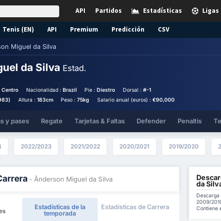
API
Partidos
Estadísticas
Ligas
Tenis (EN)
API
Premium
Predicción
CSV
on Miguel da Silva
uel da Silva
Estad.
o Centro
Nacionalidad :
Brazil
Pie :
Diestro
Dorsal :
#-1
983)
Altura :
183cm
Peso :
75kg
Salario anual (euros) :
€90,000
as y pases
Regate
Tarjetas & Faltas
Defender
Penaltis
Te
4
2022/2023
2021/2022
2020/2021
2019/2020
Descar
Carrera
- Ânderson Miguel da Silva
da Silv
Descarga 
2009/2010
Estadísticas de la
Estadísticas de Carrera
Contiene e
es
temporada