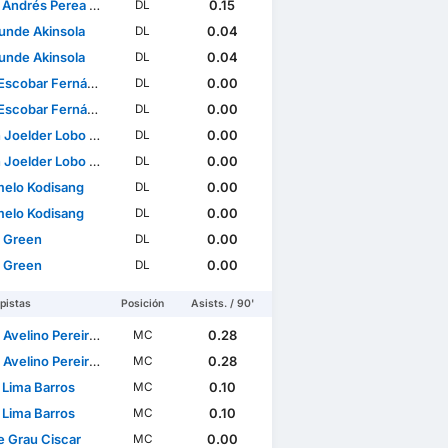
ndrés Perea Abonce
0.15
DL
unde Akinsola
0.04
DL
unde Akinsola
0.04
DL
scobar Fernández
0.00
DL
scobar Fernández
0.00
DL
oelder Lobo Mucuana
0.00
DL
oelder Lobo Mucuana
0.00
DL
elo Kodisang
0.00
DL
elo Kodisang
0.00
DL
 Green
0.00
DL
 Green
0.00
DL
pistas
Posición
Asists. / 90'
lino Pereira Pinto Barbosa
0.28
MC
lino Pereira Pinto Barbosa
0.28
MC
 Lima Barros
0.10
MC
 Lima Barros
0.10
MC
 Grau Ciscar
0.00
MC