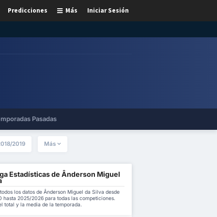
Predicciones
Más
Iniciar Sesión
mporadas Pasadas
2018/2019
Más
ga Estadísticas de Ânderson Miguel
a
todos los datos de Ânderson Miguel da Silva desde
 hasta 2025/2026 para todas las competiciones.
l total y la media de la temporada.