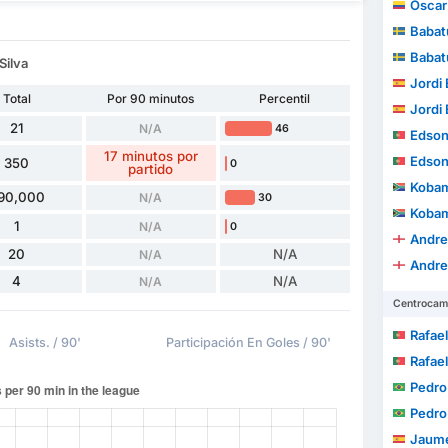
Óscar A
Babat
Babat
Silva
Jordi E
Total
Por 90 minutos
Percentil
Jordi E
21
N/A
46
Edson J
17 minutos por
Edson J
350
0
partido
Kobam
90,000
N/A
30
Kobam
1
N/A
0
Andre
20
N/A
N/A
Andre
4
N/A
N/A
Centrocam
Rafael Ave
Asists. / 90'
Participación En Goles / 90'
Rafael Ave
Pedro
Pedro
Jaume