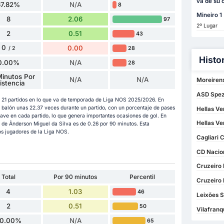
va de su 
67.82%
N/A
8
Mineiro 1
8
2.06
97
2º Lugar
2
0.51
43
0
0.00
28
/ 2
Histo
0.00%
N/A
28
inutos Por
N/A
N/A
Moreirens
istencia
ASD Spezi
en 21 partidos en lo que va de temporada de Liga NOS 2025/2026. En
l balón unas 22.37 veces durante un partido, con un porcentaje de pases
Hellas Ve
ave en cada partido, lo que genera importantes ocasiones de gol. En
Hellas Ve
 de Ânderson Miguel da Silva es de 0.26 por 90 minutos. Esta
los jugadores de la Liga NOS.
Cagliari 
CD Nacion
Cruzeiro 
Total
Por 90 minutos
Percentil
Cruzeiro 
4
1.03
46
Leixões S
2
0.51
50
Vilafranq
0.00%
N/A
65