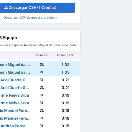
Descargar CSV (1 Crédito)
Descargar CSV de muestra gratuito »
S Equipo
s de equipo de Ânderson Miguel da Silva en el club
Posición
Goles / 90'
n Miguel da Silva
1.03
DL
n Miguel da Silva
1.03
DL
riel Duarte Garcete
0.21
DL
riel Duarte Garcete
0.21
DL
erme Neiva Silva
0.19
DL
erme Neiva Silva
0.19
DL
anuel Fernandes Mendes
0.18
DL
anuel Fernandes Mendes
0.18
DL
ndrés Perea Abonce
0.15
DL