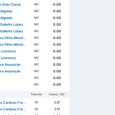
 Grau Ciscar
0.00
MC
 Algobia
0.00
MC
 Algobia
0.00
MC
 Galletto López
0.00
MC
 Galletto López
0.00
MC
o Pinto Mendonça
0.00
MC
o Pinto Mendonça
0.00
MC
 Lourenço
0.00
MC
 Lourenço
0.00
MC
vo Assunção
0.00
MC
vo Assunção
0.00
MC
0.00
MC
0.00
MC
Posición
Conce. / 90'
Cardoso Francisco
1.17
DF
Cardoso Francisco
1.17
DF